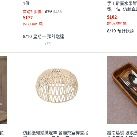
1個
手工雞蛋水果鮮
發, 1個, 仿藤
首購折扣價
63
%
$486
$102
$177
(
$102.00/1個
)
(
$177.00/1個
)
8/19
預計送達
8/10 星期一
預計送達
(
77
)
小花
仿藤紙繩編織燈罩 餐廳茶室禪意吊
越南藤編 波浪邊