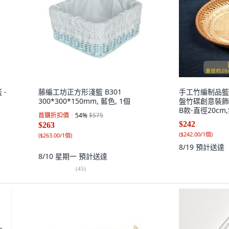
 -
藤編工坊正方形淺籃 B301
手工竹編制品籃
300*300*150mm, 藍色, 1個
盤竹碟創意裝飾
B款-直徑20cm
首購折扣價
54
%
$575
$242
$263
(
$242.00/1個
)
(
$263.00/1個
)
8/19
預計送達
8/10 星期一
預計送達
(
45
)