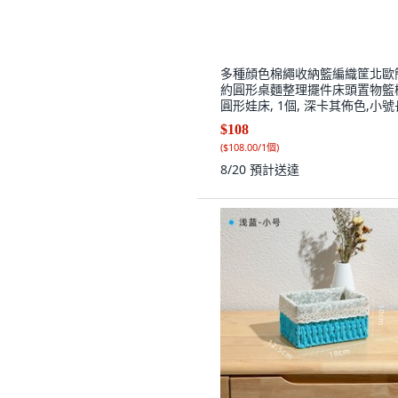
多種顔色棉繩收納籃編織筐北歐
約圓形桌麵整理擺件床頭置物籃
圓形娃床, 1個, 深卡其佈色,小號
22*寬12*高7, 深卡其佈色
$108
(
$108.00/1個
)
8/20
預計送達