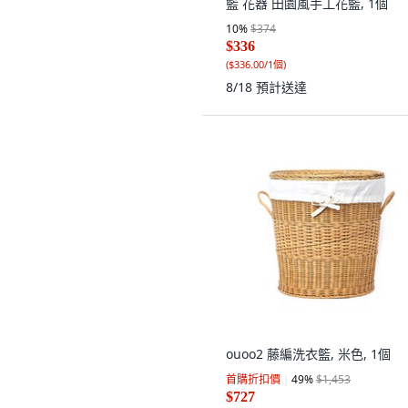
籃 花器 田園風手工花籃, 1個
10
%
$374
$336
(
$336.00/1個
)
8/18
預計送達
ouoo2 藤編洗衣籃, 米色, 1個
首購折扣價
49
%
$1,453
$727