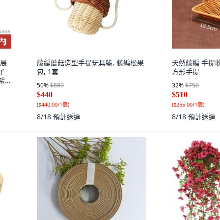
放展
藤編蘑菇造型手提玩具籃, 藤編松果
天然藤編 手提收納
子
包, 1套
方形手提
架
50
%
$880
32
%
$750
$440
$510
(
$440.00/1個
)
(
$255.00/1個
)
8/18
預計送達
8/18
預計送達