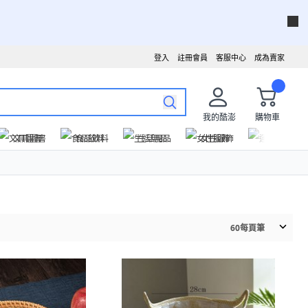
登入
註冊會員
客服中心
成為賣家
我的酷澎
購物車
文具圖書
食品飲料
生活用品
女性服飾
運動戶外
60
每頁筆