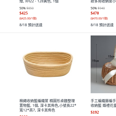
燈, XH22 - 128黃色, 1個
款多用收納筐小號2
50
%
$850
50
%
$940
$425
$470
(
$425.00/1個
)
(
$470.00/1個
)
8/18
預計送達
8/18
預計送達
棉繩收納籃編織筐 橢圓形桌麵整理
手工編織藤編手
置物籃, 1個, 深卡其佈色,小號長22*
收納籃 婚禮花童
寬12*高7, 深卡其佈色
$192