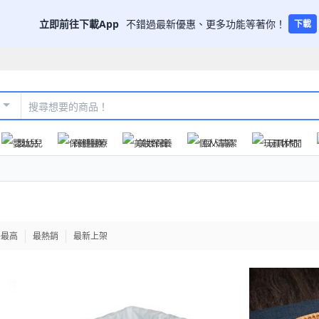
立即前往下載App
不錯過最新優惠、更多功能等著你！
下載
嬰幼兒
保健醫療
美妝保養
個人清潔
玩具休閒
格最高
最熱銷
最新上架