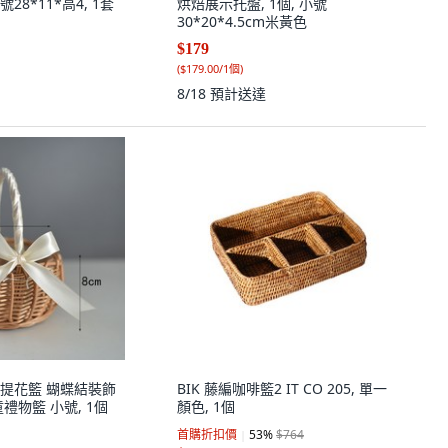
8*11*高4, 1套
烘焙展示托盤, 1個, 小號
30*20*4.5cm米黃色
$179
(
$179.00/1個
)
8/18
預計送達
提花籃 蝴蝶結裝飾
BIK 藤編咖啡籃2 IT CO 205, 單一
禮物籃 小號, 1個
顏色, 1個
首購折扣價
53
%
$764