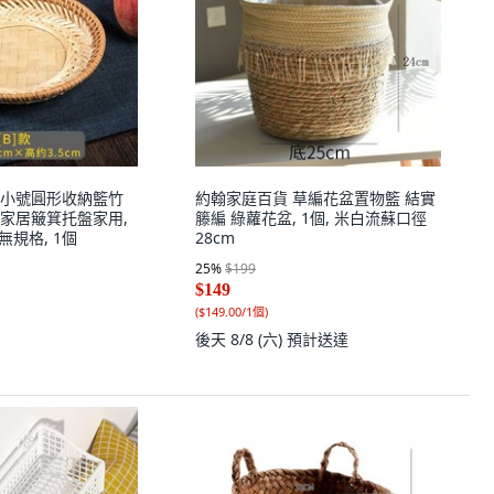
小號圓形收納籃竹
約翰家庭百貨 草編花盆置物籃 結實
家居簸箕托盤家用,
籐編 綠蘿花盆, 1個, 米白流蘇口徑
,無規格, 1個
28cm
25
%
$199
$149
(
$149.00/1個
)
後天 8/8 (六)
預計送達