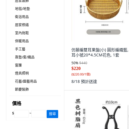
居家裝飾
地毯/地墊
衛浴用品
居家修繕
室內拖鞋
保暖用品
手工藝
仿藤編雙耳果盤(小) 圓形編織籃,
耳小號20*4.5CM花色, 1套
靠墊/套/織品
50
%
$440
窗簾
$220
燈具照明
(
$220.00/1個
)
8/18
預計送達
花藝/園藝用品
節慶裝飾
價格
$
~
搜尋