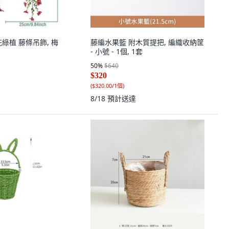
綠植 藤條吊飾, 梅
藤編水果籃 附木質提把, 編織收納筐
- 小號 - 1個, 1套
50
%
$640
$320
(
$320.00/1個
)
8/18
預計送達