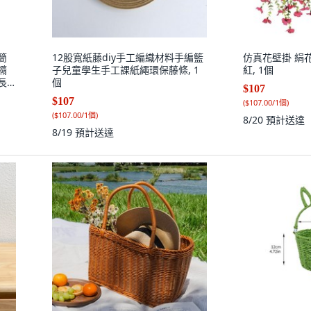
簡
12股寬紙藤diy手工編織材料手編籃
仿真花壁掛 絹花
橢
子兒童學生手工課紙繩環保藤條, 1
紅, 1個
長
個
$107
$107
(
$107.00/1個
)
(
$107.00/1個
)
8/20
預計送達
8/19
預計送達