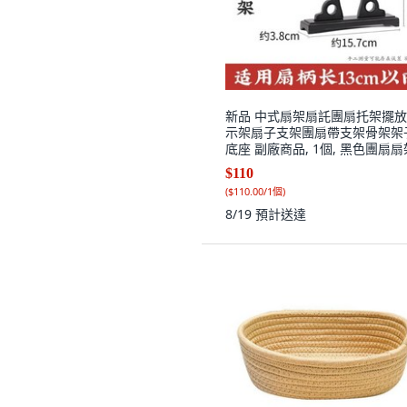
新品 中式扇架扇託團扇托架擺
示架扇子支架團扇帶支架骨架架
底座 副廠商品, 1個, 黑色團扇扇
樹脂
$110
(
$110.00/1個
)
8/19
預計送達