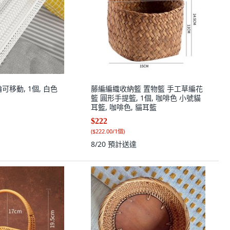
可移動, 1個, 白色
藤編編織收納籃 置物籃 手工草編花
籃 圓形手提籃, 1個, 咖啡色 小號貓
耳籃, 咖啡色, 貓耳籃
$222
(
$222.00/1個
)
8/20
預計送達