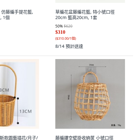
 仿藤編手提花籃,
草編花盆藤編花籃, 特小號口徑
, 1個
20cm 籃高20cm, 1套
50
%
$620
$310
(
$310.00/1個
)
8/14
預計送達
 新款園藝插花/月子/
藤編鏤空壁掛收納筐 小號口徑