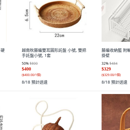
 硬
越南秋藤編雙耳圓形託盤 小號, 雙把
藤編收納籃 附輪
手託盤小號, 1套
掛壁
50
%
$800
32
%
$484
$400
$329
(
$400.00/1個
)
(
$329.00/1個
)
8/18
預計送達
8/18
預計送達