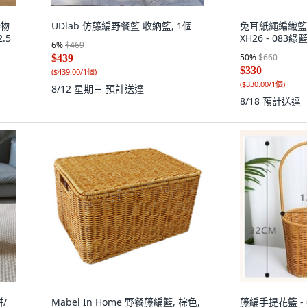
儲物
UDlab 仿藤編野餐籃 收納籃, 1個
兔耳紙繩編織籃
.5
XH26 - 083綠籃
6
%
$469
50
%
$660
$439
$330
(
$439.00/1個
)
(
$330.00/1個
)
8/12 星期三
預計送達
8/18
預計送達
/
Mabel In Home 野餐藤編籃, 棕色,
藤編手提花籃 -