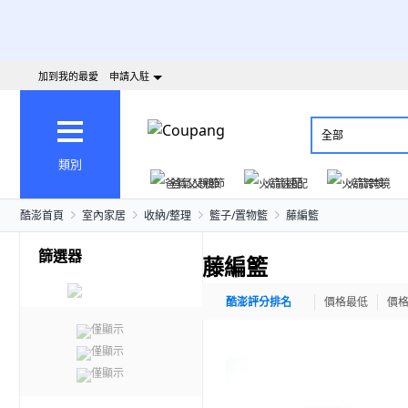
加到我的最愛
申請入駐
全部
類別
爸氣父親節
火箭速配
火箭跨境
酷澎首頁
室內家居
收納/整理
籃子/置物籃
藤編籃
篩選器
藤編籃
酷澎評分排名
價格最低
價
僅顯示
僅顯示
僅顯示