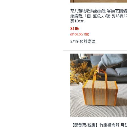
茶几雜物收納藤編筐 客廳玄關
編織籃, 1個, 藍色,小號 長18寬12
高10cm
$106
(
$106.00/1個
)
8/19
預計送達
【開發票/統編】竹編禮盒籃 月餅