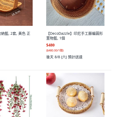
籃, 2套, 黃色 正
【DecoDazzle】印尼手工藤編圓形
置物籃, 1個
$480
(
$480.00/1個
)
後天 8/8 (六)
預計送達