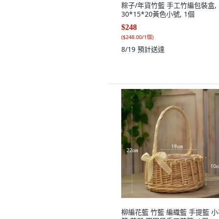
粽子/年貨竹籃 手工竹編包裝盒,
30*15*20黃色小號, 1個
$248
(
$248.00/1個
)
8/19
預計送達
柳編花籃 竹籃 編織籃 手提籃 