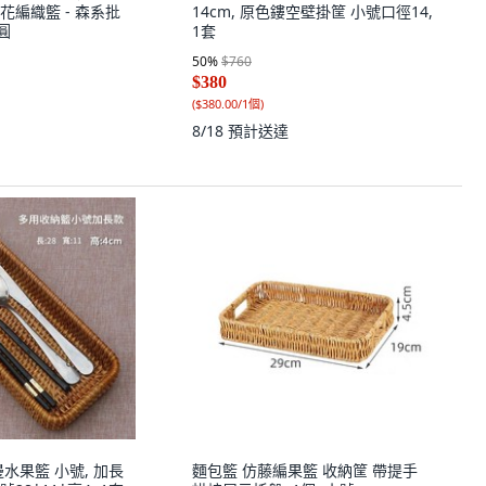
花編織籃 - 森系批
14cm, 原色鏤空壁掛筐 小號口徑14,
直圓
1套
50
%
$760
$380
(
$380.00/1個
)
8/18
預計送達
水果籃 小號, 加長
麵包籃 仿藤編果籃 收納筐 帶提手