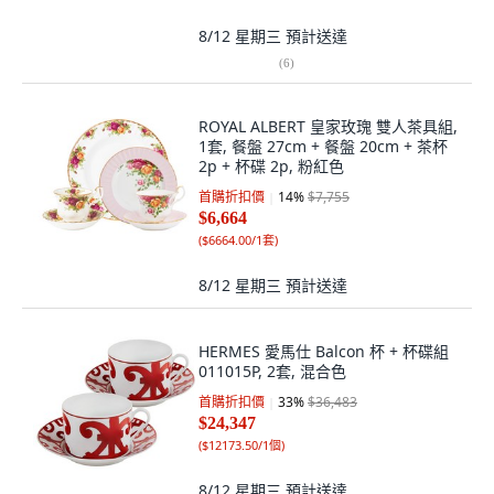
8/12 星期三
預計送達
(
6
)
ROYAL ALBERT 皇家玫瑰 雙人茶具組,
1套, 餐盤 27cm + 餐盤 20cm + 茶杯
2p + 杯碟 2p, 粉紅色
首購折扣價
14
%
$7,755
$6,664
(
$6664.00/1套
)
8/12 星期三
預計送達
HERMES 愛馬仕 Balcon 杯 + 杯碟組
011015P, 2套, 混合色
首購折扣價
33
%
$36,483
$24,347
(
$12173.50/1個
)
8/12 星期三
預計送達