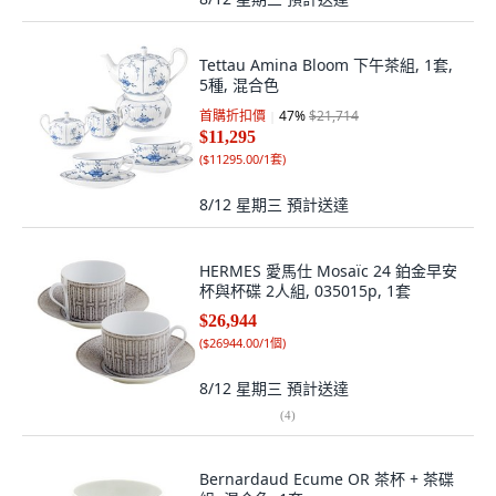
Tettau Amina Bloom 下午茶組, 1套,
5種, 混合色
首購折扣價
47
%
$21,714
$11,295
(
$11295.00/1套
)
8/12 星期三
預計送達
HERMES 愛馬仕 Mosaïc 24 鉑金早安
杯與杯碟 2人組, 035015p, 1套
$26,944
(
$26944.00/1個
)
8/12 星期三
預計送達
(
4
)
Bernardaud Ecume OR 茶杯 + 茶碟