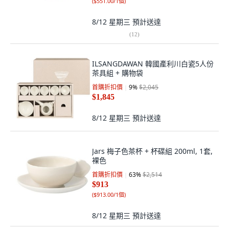
(
$551.00/1個
)
8/12 星期三
預計送達
(
12
)
ILSANGDAWAN 韓國產利川白瓷5人份
茶具組 + 購物袋
首購折扣價
9
%
$2,045
$1,845
8/12 星期三
預計送達
Jars 梅子色茶杯 + 杯碟組 200ml, 1套,
裸色
首購折扣價
63
%
$2,514
$913
(
$913.00/1個
)
8/12 星期三
預計送達