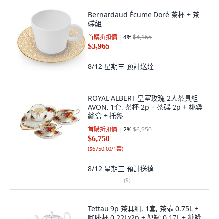
Bernardaud Écume Doré 茶杯 + 茶
碟組
首購折扣價
4
%
$4,165
$3,965
8/12 星期三
預計送達
ROYAL ALBERT 皇室玫瑰 2人茶具組
AVON, 1套, 茶杯 2p + 茶碟 2p + 桃樂
絲盒 + 托盤
首購折扣價
2
%
$6,950
$6,750
(
$6750.00/1套
)
8/12 星期三
預計送達
(
9
)
Tettau 9p 茶具組, 1套, 茶壺 0.75L +
咖啡杯 0.22Lx2p + 奶罐 0.17L + 糖罐