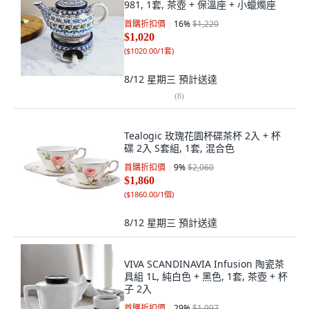
981, 1套, 茶壺 + 保溫座 + 小蠟燭座
首購折扣價
16
%
$1,220
$1,020
(
$1020.00/1套
)
8/12 星期三
預計送達
(
8
)
Tealogic 玫瑰花園杯碟茶杯 2入 + 杯
碟 2入 S套組, 1套, 混合色
首購折扣價
9
%
$2,060
$1,860
(
$1860.00/1個
)
8/12 星期三
預計送達
VIVA SCANDINAVIA Infusion 陶瓷茶
具組 1L, 純白色 + 黑色, 1套, 茶壺 + 杯
子 2入
首購折扣價
29
%
$1,997