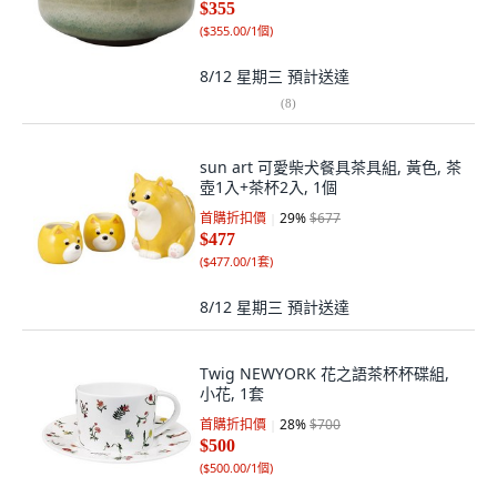
$355
(
$355.00/1個
)
8/12 星期三
預計送達
(
8
)
sun art 可愛柴犬餐具茶具組, 黃色, 茶
壺1入+茶杯2入, 1個
首購折扣價
29
%
$677
$477
(
$477.00/1套
)
8/12 星期三
預計送達
Twig NEWYORK 花之語茶杯杯碟組,
小花, 1套
首購折扣價
28
%
$700
$500
(
$500.00/1個
)