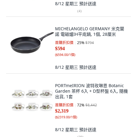
8/12 星期三
預計送達
(
4
)
MICHELANGELO GERMANY 米克蘭
諾 電磁爐IH平底鍋, 1個, 28厘米
首購折扣價
25
%
$794
$594
(
$594.00/1個
)
8/12 星期三
預計送達
PORTmeIRION 波特玫琳恩 Botanic
Garden 茶杯 6入 + D型杯盤 6入, 隨機
出貨, 1套
首購折扣價
72
%
$8,442
$2,319
(
$2319.00/1個
)
8/12 星期三
預計送達
(
29
)