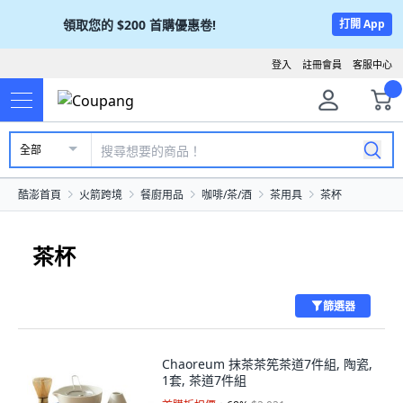
領取您的
$200
首購優惠卷!
打開 App
登入
註冊會員
客服中心
全部
酷澎首頁
火箭跨境
餐廚用品
咖啡/茶/酒
茶用具
茶杯
茶杯
篩選器
Chaoreum 抹茶茶筅茶道7件組, 陶瓷,
1套, 茶道7件組