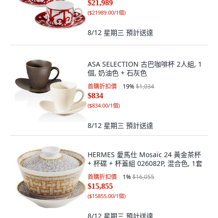
$21,989
(
$21989.00/1個
)
8/12 星期三
預計送達
ASA SELECTION 古巴咖啡杯 2人組, 1
個, 奶油色 + 石灰色
首購折扣價
19
%
$1,034
$834
(
$834.00/1個
)
8/12 星期三
預計送達
HERMES 愛馬仕 Mosaïc 24 黃金茶杯
+ 杯碟 + 杯蓋組 026082P, 混合色, 1套
首購折扣價
1
%
$16,055
$15,855
(
$15855.00/1個
)
8/12 星期三
預計送達