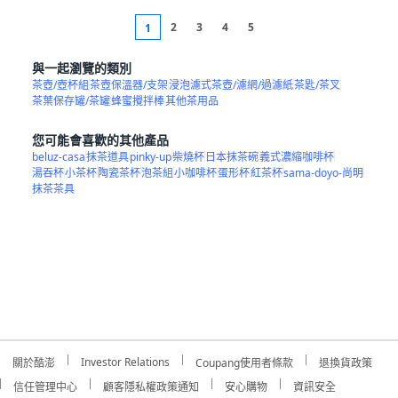
2
3
4
5
1
與一起瀏覽的類別
茶壺/壺杯組
茶壺保溫器/支架
浸泡濾式茶壺/濾網/過濾紙
茶匙/茶叉
茶葉保存罐/茶罐
蜂蜜攪拌棒
其他茶用品
您可能會喜歡的其他產品
beluz-casa
抹茶道具
pinky-up
柴燒杯
日本抹茶碗
義式濃縮咖啡杯
湯吞杯
小茶杯
陶瓷茶杯
泡茶組
小咖啡杯
蛋形杯
紅茶杯
sama-doyo-尚明
抹茶茶具
Investor Relations
關於酷澎
Coupang使用者條款
退換貨政策
信任管理中心
顧客隱私權政策通知
安心購物
資訊安全