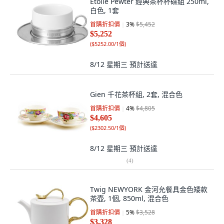
Etoile Pewter 經典茶杯杯碟組 250ml,
白色, 1套
首購折扣價
3
%
$5,452
$5,252
(
$5252.00/1個
)
8/12 星期三
預計送達
Gien 千花茶杯組, 2套, 混合色
首購折扣價
4
%
$4,805
$4,605
(
$2302.50/1個
)
8/12 星期三
預計送達
(
4
)
Twig NEWYORK 金河允餐具金色矮款
茶壺, 1個, 850ml, 混合色
首購折扣價
5
%
$3,528
$3,328