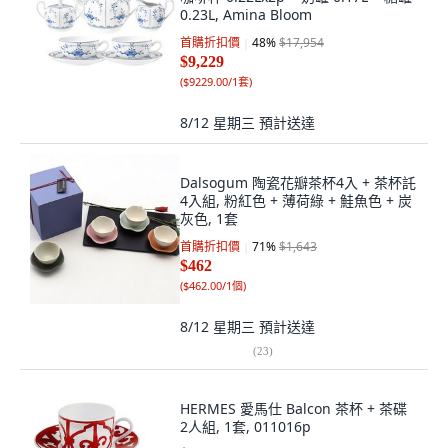
0.23L, Amina Bloom
首購折扣價
48
%
$17,954
$9,229
(
$9229.00/1套
)
8/12 星期三
預計送達
Dalsogum 陶瓷花瓣茶杯4入 + 茶杯託
4入組, 粉紅色 + 薄荷綠 + 鮭魚色 + 炭
灰色, 1套
首購折扣價
71
%
$1,643
$462
(
$462.00/1個
)
8/12 星期三
預計送達
(
23
)
HERMES 愛馬仕 Balcon 茶杯 + 茶碟
2人組, 1套, 011016p