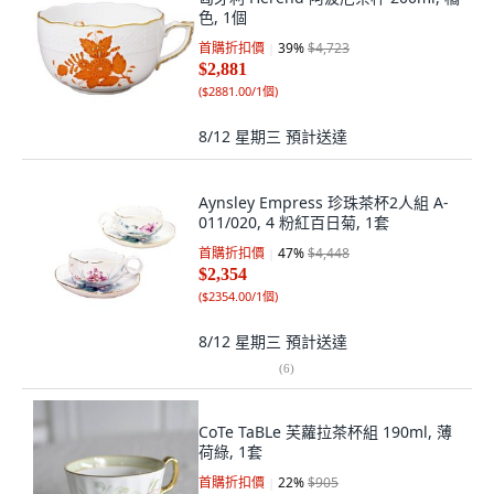
色, 1個
首購折扣價
39
%
$4,723
$2,881
(
$2881.00/1個
)
8/12 星期三
預計送達
Aynsley Empress 珍珠茶杯2人組 A-
011/020, 4 粉紅百日菊, 1套
首購折扣價
47
%
$4,448
$2,354
(
$2354.00/1個
)
8/12 星期三
預計送達
(
6
)
CoTe TaBLe 芙蘿拉茶杯組 190ml, 薄
荷綠, 1套
首購折扣價
22
%
$905