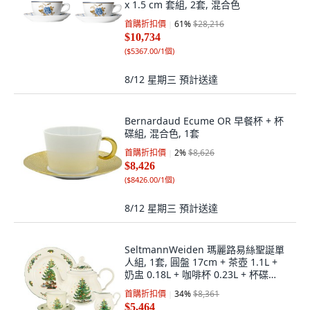
x 1.5 cm 套組, 2套, 混合色
首購折扣價
61
%
$28,216
$10,734
(
$5367.00/1個
)
8/12 星期三
預計送達
Bernardaud Ecume OR 早餐杯 + 杯
碟組, 混合色, 1套
首購折扣價
2
%
$8,626
$8,426
(
$8426.00/1個
)
8/12 星期三
預計送達
SeltmannWeiden 瑪麗路易絲聖誕單
人組, 1套, 圓盤 17cm + 茶壺 1.1L +
奶盅 0.18L + 咖啡杯 0.23L + 杯碟
15cm, 瑪麗路易絲
首購折扣價
34
%
$8,361
$5,464