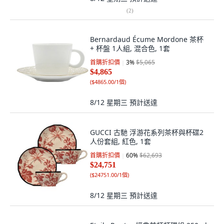
(
2
)
Bernardaud Écume Mordone 茶杯
+ 杯盤 1人組, 混合色, 1套
首購折扣價
3
%
$5,065
$4,865
(
$4865.00/1個
)
8/12 星期三
預計送達
GUCCI 古馳 浮游花系列茶杯與杯碟2
人份套組, 紅色, 1套
首購折扣價
60
%
$62,693
$24,751
(
$24751.00/1個
)
8/12 星期三
預計送達