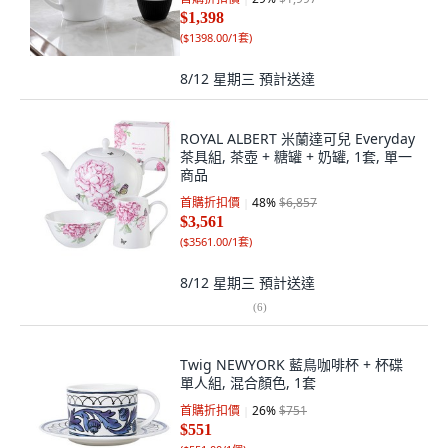
$1,398
(
$1398.00/1套
)
8/12 星期三
預計送達
ROYAL ALBERT 米蘭達可兒 Everyday
茶具組, 茶壺 + 糖罐 + 奶罐, 1套, 單一
商品
首購折扣價
48
%
$6,857
$3,561
(
$3561.00/1套
)
8/12 星期三
預計送達
(
6
)
Twig NEWYORK 藍鳥咖啡杯 + 杯碟
單人組, 混合顏色, 1套
首購折扣價
26
%
$751
$551