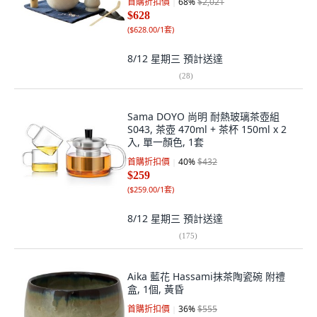
首購折扣價
68
%
$2,021
$628
(
$628.00/1套
)
8/12 星期三
預計送達
(
28
)
Sama DOYO 尚明 耐熱玻璃茶壺組
S043, 茶壺 470ml + 茶杯 150ml x 2
入, 單一顏色, 1套
首購折扣價
40
%
$432
$259
(
$259.00/1套
)
8/12 星期三
預計送達
(
175
)
Aika 藍花 Hassami抹茶陶瓷碗 附禮
盒, 1個, 黃昏
首購折扣價
36
%
$555