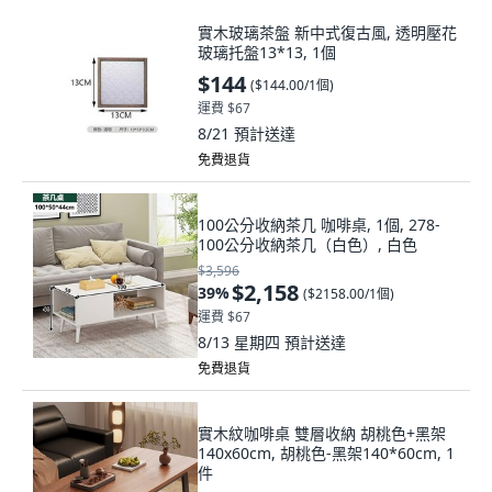
實木玻璃茶盤 新中式復古風, 透明壓花
玻璃托盤13*13, 1個
$144
(
$144.00/1個
)
運費 $67
8/21
預計送達
免費退貨
100公分收納茶几 咖啡桌, 1個, 278-
100公分收納茶几（白色）, 白色
$3,596
$2,158
39
%
(
$2158.00/1個
)
運費 $67
8/13 星期四
預計送達
免費退貨
實木紋咖啡桌 雙層收納 胡桃色+黑架
140x60cm, 胡桃色-黑架140*60cm, 1
件