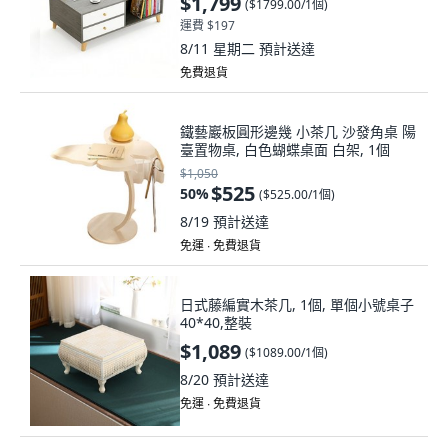
$1,799
(
$1799.00/1個
)
運費 $197
8/11 星期二
預計送達
免費退貨
鐵藝巖板圓形邊幾 小茶几 沙發角桌 陽
臺置物桌, 白色蝴蝶桌面 白架, 1個
$1,050
$525
50
%
(
$525.00/1個
)
8/19
預計送達
免運 ∙ 免費退貨
日式藤編實木茶几, 1個, 單個小號桌子
40*40,整裝
$1,089
(
$1089.00/1個
)
8/20
預計送達
免運 ∙ 免費退貨