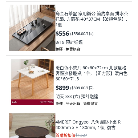
烏金石茶盤 家用辦公 簡約桌面 排水茶
托盤, 方窗花-40*37CM【破損包賠】,
1個
$556
(
$556.00/1個
)
8/19
預計送達
免運 ∙ 免費退貨
暖白色小茶几 60x60x72cm 北歐風格
客廳沙發邊桌, 1件, 【正方形】暖白色
60*60*71.5
$899
(
$899.00/1個
)
明天 8/8 (六)
預計送達
免運 ∙ 今天出貨 ∙ 免費退貨
4MERIT Ongyeol 八角圓形小桌 R
400mm x H 180mm, 1個, 復古
首購折扣價
$1,527