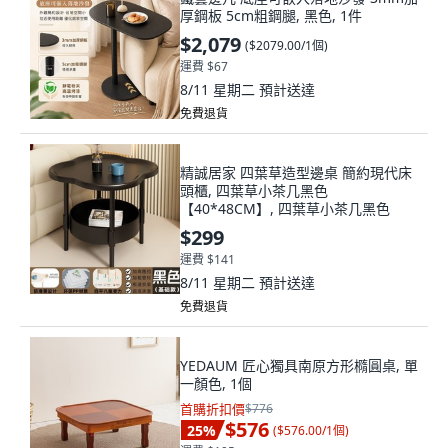
厚鋼板 5cm粗鋼腿, 黑色, 1件
$2,079
(
$2079.00/1個
)
運費 $67
8/11 星期二
預計送達
免費退貨
精誠居家 四葉草造型邊桌 簡約現代床
頭櫃, 四葉草小茶几黑色
【40*48CM】, 四葉草小茶几黑色
$299
運費 $141
8/11 星期二
預計送達
免費退貨
YEDAUM 匠心獨具南原方形橢圓桌, 單
一顏色, 1個
首購折扣價
$776
$576
25
%
(
$576.00/1個
)