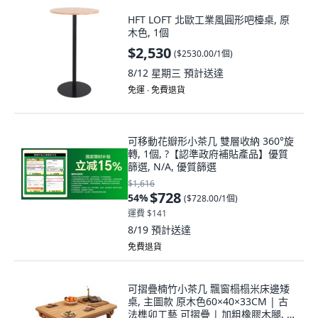
HFT LOFT 北歐工業風圓形吧檯桌, 原
木色, 1個
$2,530
(
$2530.00/1個
)
8/12 星期三
預計送達
免運 ∙ 免費退貨
可移動花瓣形小茶几 雙層收納 360°旋
轉, 1個, ?【認準政府補貼產品】優質
篩選, N/A, 優質篩選
$1,616
$728
54
%
(
$728.00/1個
)
運費 $141
8/19
預計送達
免費退貨
可摺疊楠竹小茶几 飄窗榻榻米床邊矮
桌, 主圖款 原木色60×40×33CM | 古
法榫卯工藝 可摺疊 | 加粗橡膠木腿, 1