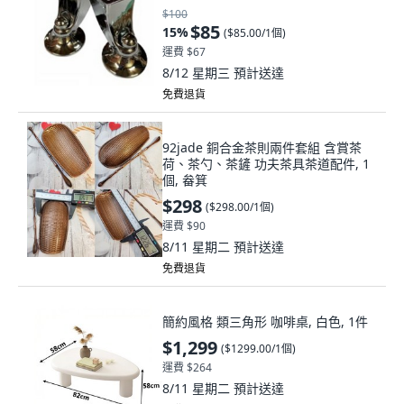
$100
$85
15
%
(
$85.00/1個
)
運費 $67
8/12 星期三
預計送達
免費退貨
92jade 銅合金茶則兩件套組 含賞茶
荷、茶勺、茶鏟 功夫茶具茶道配件, 1
個, 畚箕
$298
(
$298.00/1個
)
運費 $90
8/11 星期二
預計送達
免費退貨
簡約風格 類三角形 咖啡桌, 白色, 1件
$1,299
(
$1299.00/1個
)
運費 $264
8/11 星期二
預計送達