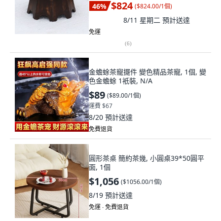
$824
46
%
(
$824.00/1個
)
8/11 星期二
預計送達
免運
(
6
)
金蟾蜍茶寵擺件 變色精品茶寵, 1個, 變
色金蟾蜍 1衹裝, N/A
$89
(
$89.00/1個
)
運費 $67
8/20
預計送達
免費退貨
圓形茶桌 簡約茶幾, 小圓桌39*50圓平
面, 1個
$1,056
(
$1056.00/1個
)
8/19
預計送達
免運 ∙ 免費退貨