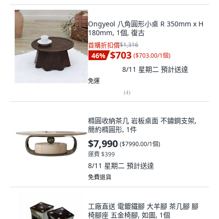
Ongyeol 八角圓形小桌 R 350mm x H
180mm, 1個, 復古
首購折扣價
$1,316
$703
46
%
(
$703.00/1個
)
8/11 星期二
預計送達
免運
(
4
)
橢圓收納茶几 岩板桌面 不鏽鋼支架,
簡約橢圓形, 1件
$7,990
(
$7990.00/1個
)
運費 $399
8/11 星期二
預計送達
免費退貨
工廠直送 電鍍鐵腳 大羊腳 茶几腳 腳
椅腳座 五金椅腳, 如圖, 1個