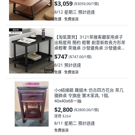
$3,059
(
$3059.00/1個
)
8/12 星期三
預計送達
免運 ∙ 免費退貨
【淘氣寶貝】3121茶幾客廳家用桌子
出租屋用 簡約 輕奢 創意新款長方形茶
桌輕奢 茶幾桌 沙發邊角桌 沙發邊桌
桌子茶幾, 黑紋理, 1個
$747
(
$747.00/1個
)
8/21
預計送達
免運 ∙ 免費退貨
小o結緣館 雞翅木 仿古四方花台 茶几
擺飾桌 令旗座 實木家具, 1個,
40x40x68一抽
$2,800
(
$2800.00/1個
)
運費 $264
8/11 星期二
預計送達
免費退貨