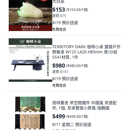
大白菜
$153
(
$153.00/1個
)
運費 $75
8/19
預計送達
免費退貨
TERRITORY DARK 咖啡小桌 露營戶外
野餐桌 W125 L420 H85mm 黑/沙紋
SS41材質, 1件
$980
(
$980.00/1個
)
運費 $197
8/19
預計送達
免費退貨
雨林薰舍 茶空間擺件 中國風 茶道配
件, 1個, 茶桌雙面小屏風-瑞鶴圖
$499
(
$499.00/1個
)
8/11 星期二
預計送達