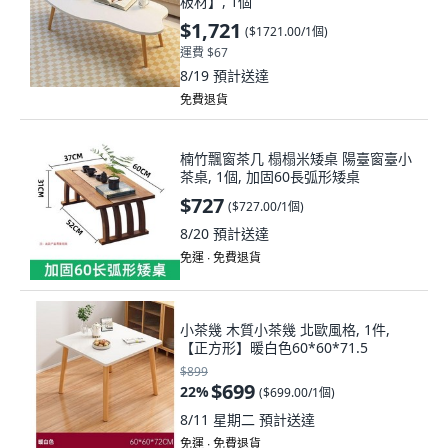
板材】, 1個
$1,721
(
$1721.00/1個
)
運費 $67
8/19
預計送達
免費退貨
楠竹飄窗茶几 榻榻米矮桌 陽臺窗臺小
茶桌, 1個, 加固60長弧形矮桌
$727
(
$727.00/1個
)
8/20
預計送達
免運 ∙ 免費退貨
小茶幾 木質小茶幾 北歐風格, 1件,
【正方形】暖白色60*60*71.5
$899
$699
22
%
(
$699.00/1個
)
8/11 星期二
預計送達
免運 ∙ 免費退貨