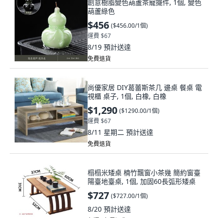
創意樹脂變色葫蘆茶寵擺件, 1個, 變色
葫蘆綠色
$456
(
$456.00/1個
)
運費 $67
8/19
預計送達
免費退貨
尚優家居 DIY葛蕾斯茶几 邊桌 餐桌 電
視櫃 桌子, 1個, 白橡, 白橡
$1,290
(
$1290.00/1個
)
運費 $67
8/11 星期二
預計送達
免費退貨
榻榻米矮桌 楠竹飄窗小茶幾 簡約窗臺
陽臺地臺桌, 1個, 加固60長弧形矮桌
$727
(
$727.00/1個
)
8/20
預計送達