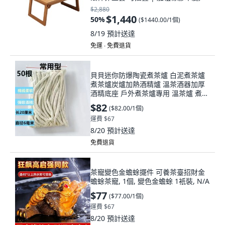
個
$2,880
$1,440
50
%
(
$1440.00/1個
)
8/19
預計送達
免運 ∙ 免費退貨
貝貝迷你防爆陶瓷煮茶爐 白泥煮茶爐
煮茶爐炭爐加熱酒精爐 溫茶酒器加厚
酒精底座 戶外煮茶爐專用 溫茶爐 煮茶
爐 優選, 20根燈芯, 1個
$82
(
$82.00/1個
)
運費 $67
8/20
預計送達
免費退貨
茶寵變色金蟾蜍擺件 可養茶臺招財金
蟾蜍茶寵, 1個, 變色金蟾蜍 1衹裝, N/A
$77
(
$77.00/1個
)
運費 $67
8/20
預計送達