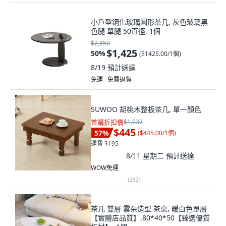
小戶型鋼化玻璃圓形茶几, 灰色玻璃黑
色腿 單腿 50直徑, 1個
$2,850
$1,425
50
%
(
$1425.00/1個
)
8/19
預計送達
免運 ∙ 免費退貨
SUWOO 胡桃木整板茶几, 單一顏色
首購折扣價
$1,037
$445
57
%
(
$445.00/1個
)
運費 $195
8/11 星期二
預計送達
WOW免運
(
292
)
茶几 雙層 雲朵造型 茶桌, 暖白色單層
【實體店品質】,80*40*50【臻選優質