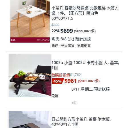
小茶几 客廳沙發邊桌 北歐風格 木質方
桌, 1件, 【正方形】暖白色
60*60*71.5
$899
$699
22
%
(
$699.00/1個
)
明天 8/8 (六)
預計送達
免運 ∙ 今天出貨 ∙ 免費退貨
100Su 小盤 100SU 卡秀小盤 大, 基本,
1個
首購折扣價
$1,762
$961
45
%
(
$961.00/1個
)
8/11 星期二
預計送達
免運
(
9
)
日式簡約方形小茶几 茶臺 附木板,
40*40*17, 1個