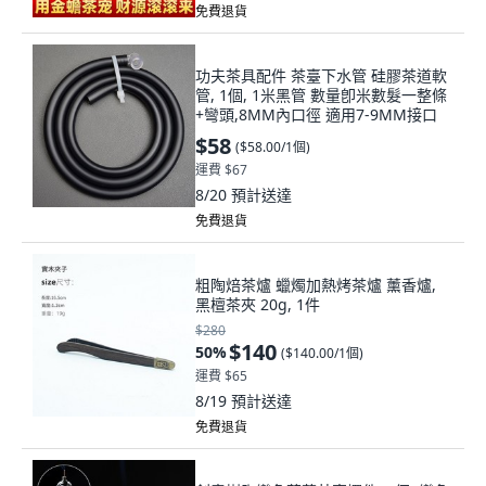
免費退貨
功夫茶具配件 茶臺下水管 硅膠茶道軟
管, 1個, 1米黑管 數量卽米數髮一整條
+彎頭,8MM內口徑 適用7-9MM接口
$58
(
$58.00/1個
)
運費 $67
8/20
預計送達
免費退貨
粗陶焙茶爐 蠟燭加熱烤茶爐 薰香爐,
黑檀茶夾 20g, 1件
$280
$140
50
%
(
$140.00/1個
)
運費 $65
8/19
預計送達
免費退貨