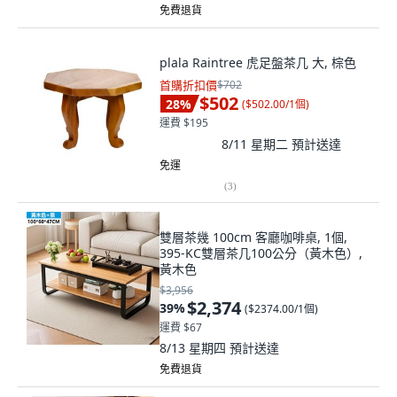
免費退貨
plala Raintree 虎足盤茶几 大, 棕色
首購折扣價
$702
$502
28
%
(
$502.00/1個
)
運費 $195
8/11 星期二
預計送達
免運
(
3
)
雙層茶幾 100cm 客廳咖啡桌, 1個,
395-KC雙層茶几100公分（黃木色）,
黃木色
$3,956
$2,374
39
%
(
$2374.00/1個
)
運費 $67
8/13 星期四
預計送達
免費退貨