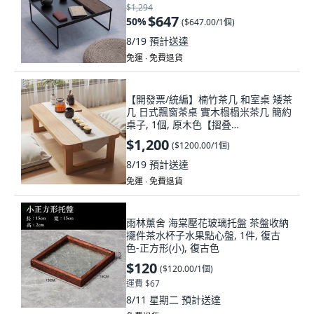
$1,294
$647
50
%
(
$647.00/1個
)
8/19
預計送達
免運 ∙ 免費退貨
【開發票/統編】楠竹茶几 和室桌 矮茶
几 日式飄窗茶桌 實木榻榻米茶几 簡約
桌子, 1個, 原木色【摺叠
款】,60*37*30（免安裝）厚度1.5
$1,200
(
$1200.00/1個
)
8/19
預計送達
免運 ∙ 免費退貨
雨林薰舍 海棠壓花玻璃托盤 茶盤收納
擺件茶水杯子水果點心盤, 1件, 復古
色-正方形(小), 復古色
$120
(
$120.00/1個
)
運費 $67
8/11 星期二
預計送達