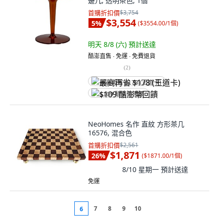
邊几, 透明茶色, 1個
首購折扣價
$3,754
$3,554
5
%
(
$3554.00/1個
)
明天 8/8 (六)
預計送達
酷澎直售 ∙ 免運 ∙ 免費退貨
(
2
)
最高再省 $178 (王道卡)
$109 酷澎幣回饋
NeoHomes 名作 直紋 方形茶几
16576, 混合色
首購折扣價
$2,561
$1,871
26
%
(
$1871.00/1個
)
8/10 星期一
預計送達
免運
7
8
9
10
6