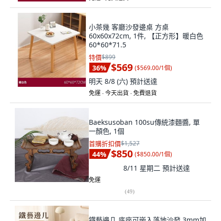
小茶幾 客廳沙發邊桌 方桌
60x60x72cm, 1件, 【正方形】暖白色
60*60*71.5
特價
$899
$569
36
%
(
$569.00/1個
)
明天 8/8 (六)
預計送達
免運 ∙ 今天出貨 ∙ 免費退貨
Baeksusoban 100su傳統漆麵醬, 單
一顏色, 1個
首購折扣價
$1,527
$850
44
%
(
$850.00/1個
)
8/11 星期二
預計送達
免運
(
49
)
鐵藝邊几 底座可嵌入落地沙發 3mm加