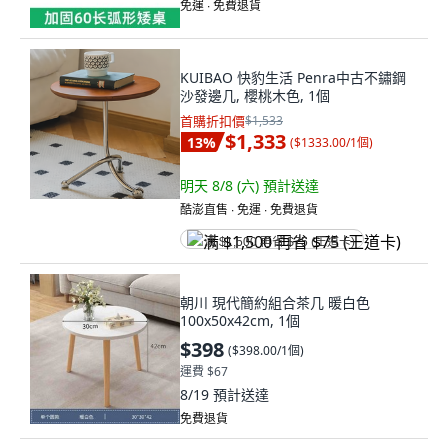
免運 ∙ 免費退貨
KUIBAO 快豹生活 Penra中古不鏽鋼
沙發邊几, 櫻桃木色, 1個
首購折扣價
$1,533
$1,333
13
%
(
$1333.00/1個
)
明天 8/8 (六)
預計送達
酷澎直售 ∙ 免運 ∙ 免費退貨
满 $1,500 再省 $75 (王道卡)
朝川 現代簡約組合茶几 暖白色
100x50x42cm, 1個
$398
(
$398.00/1個
)
運費 $67
8/19
預計送達
免費退貨