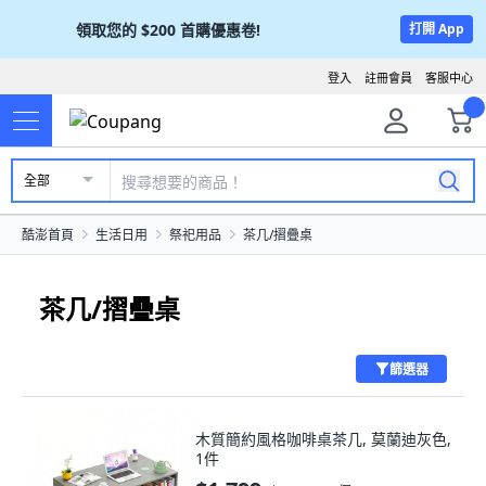
領取您的
$200
首購優惠卷!
打開 App
登入
註冊會員
客服中心
全部
酷澎首頁
生活日用
祭祀用品
茶几/摺疊桌
茶几/摺疊桌
篩選器
木質簡約風格咖啡桌茶几, 莫蘭迪灰色,
1件