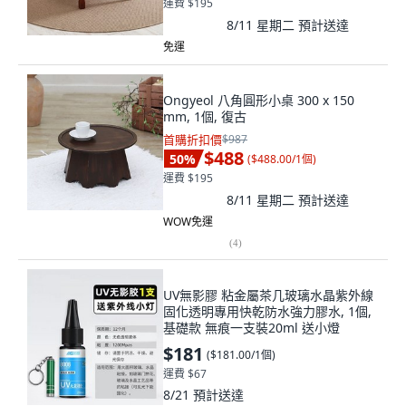
運費 $195
8/11 星期二
預計送達
免運
Ongyeol 八角圓形小桌 300 x 150
mm, 1個, 復古
首購折扣價
$987
$488
50
%
(
$488.00/1個
)
運費 $195
8/11 星期二
預計送達
WOW免運
(
4
)
UV無影膠 粘金屬茶几玻璃水晶紫外線
固化透明專用快乾防水強力膠水, 1個,
基礎款 無痕一支裝20ml 送小燈
$181
(
$181.00/1個
)
運費 $67
8/21
預計送達