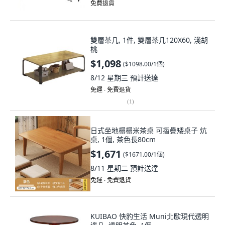
免費退貨
雙層茶几, 1件, 雙層茶几120X60, 淺胡
桃
$1,098
(
$1098.00/1個
)
8/12 星期三
預計送達
免運 ∙ 免費退貨
(
1
)
日式坐地榻榻米茶桌 可摺疊矮桌子 炕
桌, 1個, 茶色長80cm
$1,671
(
$1671.00/1個
)
8/11 星期二
預計送達
免運 ∙ 免費退貨
KUIBAO 快豹生活 Muni北歐現代透明