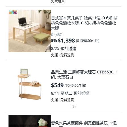
免費退貨
日式實木茶几桌子 矮桌, 1個, 0.6米-胡
桃色免漆松木腿, 0.6米-胡桃色免漆松
木腿
$1,487
$1,398
5
%
(
$1398.00/1個
)
8/25
預計送達
免運 ∙ 免費退貨
品樂生活 三層輕奢大理石 CTB6530, 1
組, 大理石白
$549
(
$549.00/1個
)
8/11 星期二
預計送達
免運 ∙ 免費退貨
(
1
)
變色水果茶寵擺件 創意個性茶玩, 1個,