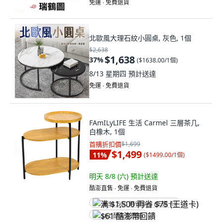
免運 ∙ 免費退貨
北歐風大理石紋小圓桌, 灰色, 1個
$2,638
$1,638
37
%
(
$1638.00/1個
)
8/13 星期四
預計送達
免運 ∙ 免費退貨
FAmILyLIFE 生活 Carmel 三層茶几,
白橡木, 1個
首購折扣價
$1,699
$1,499
11
%
(
$1499.00/1個
)
明天 8/8 (六)
預計送達
酷澎直售 ∙ 免運 ∙ 免費退貨
满 $1,500 再省 $75 (王道卡)
$61 酷澎幣回饋