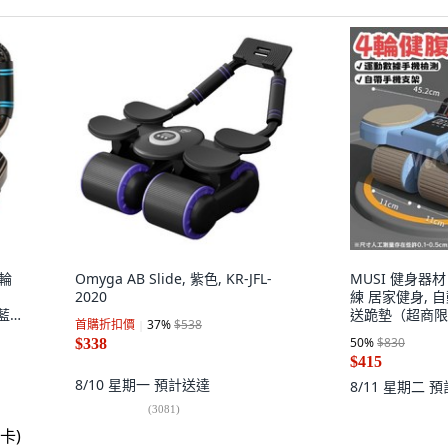
四輪
Omyga AB Slide, 紫色, KR-JFL-
MUSI 健身器
2020
練 居家健身, 
/藍
送跪墊（超商限1）,
首購折扣價
37
%
$538
50
%
$830
$338
$415
8/10 星期一
預計送達
8/11 星期二
預
(
3081
)