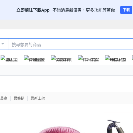
立即前往下載App
不錯過最新優惠、更多功能等著你！
下載
嬰幼兒
保健醫療
美妝保養
個人清潔
玩具休閒
格最高
最熱銷
最新上架