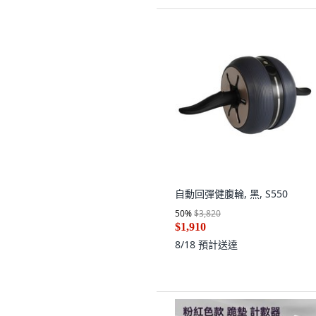
自動回彈健腹輪, 黑, S550
50
%
$3,820
$1,910
8/18
預計送達