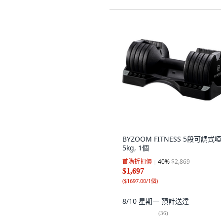
BYZOOM FITNESS 5段可調式啞
5kg, 1個
首購折扣價
40
%
$2,869
$1,697
(
$1697.00/1個
)
8/10 星期一
預計送達
(
36
)