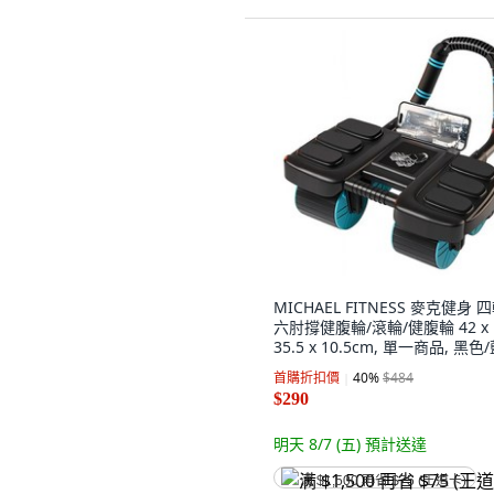
MICHAEL FITNESS 麥克健身 
六肘撐健腹輪/滾輪/健腹輪 42 x
35.5 x 10.5cm, 單一商品, 黑色
色
首購折扣價
40
%
$484
$290
明天 8/7 (五)
預計送達
满 $1,500 再省 $75 (王道卡)