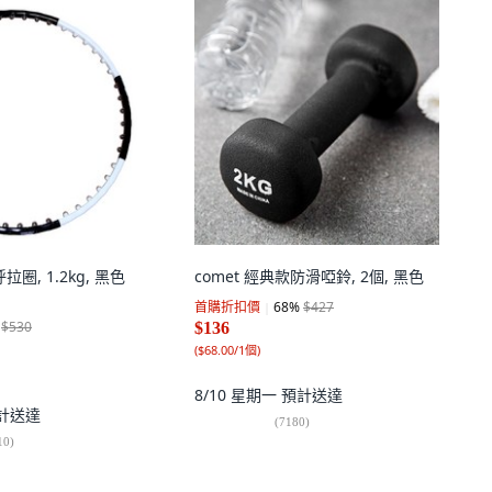
拉圈, 1.2kg, 黑色
comet 經典款防滑啞鈴, 2個, 黑色
首購折扣價
68
%
$427
$530
$136
(
$68.00/1個
)
8/10 星期一
預計送達
計送達
(
7180
)
10
)