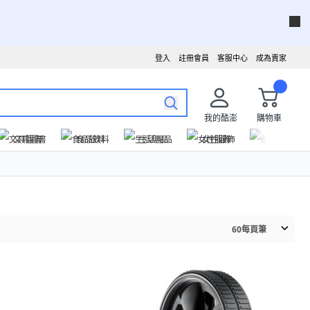
登入
註冊會員
客服中心
成為賣家
我的酷澎
購物車
文具圖書
食品飲料
生活用品
女性服飾
運動戶外
60
每頁筆