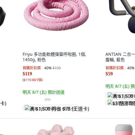
Friyu 多功能軟體彈簧呼啦圈, 1個,
ANTIAN 二
1450g, 粉色
腹輪, 藍色
首購折扣價
40
%
$199
首購折扣價
40
%
$119
$59
(
$119.00/1個
)
明天 8/7 (五)
預
明天 8/7 (五)
預計送達
满 $1,500 再
(
84
)
$3 酷澎幣回
满 $1,500 再省 $75 (王道卡)