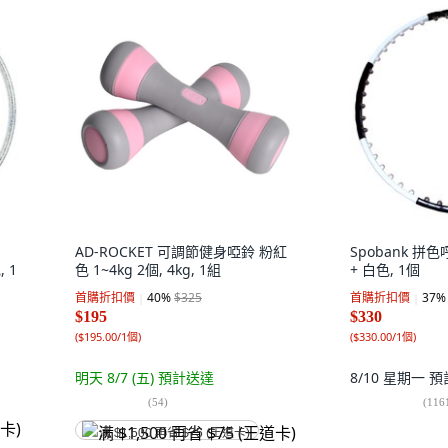
AD-ROCKET 可調節健身啞鈴 粉紅
Spobank 拼色呼
, 1
色 1~4kg 2個, 4kg, 1組
+ 白色, 1個
首購折扣價
40
%
$325
首購折扣價
37
%
$195
$330
(
$195.00/1個
)
(
$330.00/1個
)
明天 8/7 (五)
預計送達
8/10 星期一
預
(
54
)
(
116
满 $1,500 再省 $75 (王道卡)