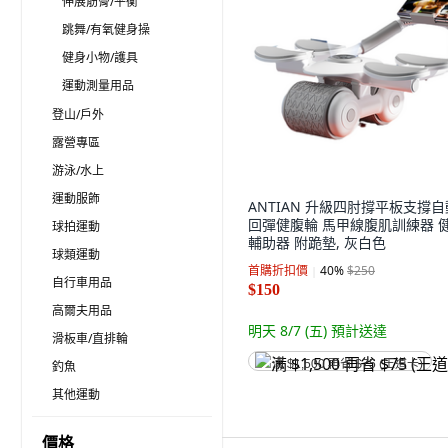
伸展筋骨/平衡
跳舞/有氧健身操
健身小物/護具
運動測量用品
登山/戶外
露營專區
游泳/水上
運動服飾
ANTIAN 升級四肘撐平板支撐自
回彈健腹輪 馬甲線腹肌訓練器 
球拍運動
輔助器 附跪墊, 灰白色
球類運動
首購折扣價
40
%
$250
自行車用品
$150
高爾夫用品
明天 8/7 (五)
預計送達
滑板車/直排輪
满 $1,500 再省 $75 (王道卡)
釣魚
其他運動
價格