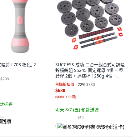
鈴 L703 粉色, 2
SUCCESS 成功 二合一組合式可調啞
鈴槓鈴組 S5245 固定螺母 4個 + 啞
鈴桿 2個 + 連結桿 1250g 4個 +
$299
1.5kg 4個 + 2kg 4個 1250g 4個 +
首購折扣價
22
%
$880
1.5kg 4個 + 2kg 4個 20kg 1組
$680
(
$680.00/1個
)
計送達
明天 8/7 (五)
預計送達
(
41
)
回饋
满 $1,500 再省 $75 (王道卡)