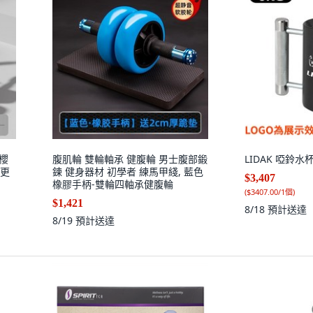
 櫻
腹肌輪 雙輪軸承 健腹輪 男士腹部鍛
LIDAK 啞鈴水杯,
動更
鍊 健身器材 初學者 練馬甲綫, 藍色
$3,407
橡膠手柄-雙輪四軸承健腹輪
(
$3407.00/1個
)
$1,421
8/18
預計送達
8/19
預計送達