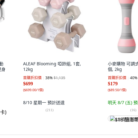
動
ALEAF Blooming 啞鈴組, 1套,
小麥購物 可調式啞
健身
12kg
個, 2kg
首購折扣價
38
%
$1,135
首購折扣價
40
%
$699
$179
(
$699.00/1個
)
(
$89.50/1個
)
8/10 星期一
預計送達
明天 8/7 (五)
預
(
211
)
(
16
)
$18 酷澎幣