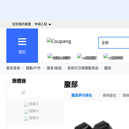
加到我的最愛
申請入駐
全部
類別
爸氣父親節
火箭速配
火箭跨境
酷澎首頁
運動/戶外
健身/瑜珈
依部位分類運動用品
腹部
篩選器
腹部
酷澎評分排名
價格最低
價
僅顯示
僅顯示
僅顯示