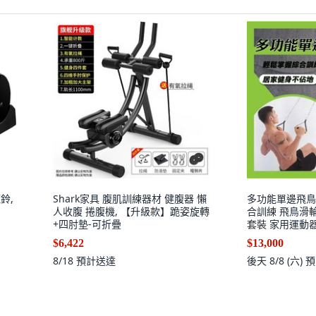
鈴,
Shark家具 腹肌訓練器材 健腹器 懶
多功能單邊飛鳥
人收腹 捲腹機, 【升級款】跪姿旋轉
合訓練 飛鳥滑
+四肘墊-可折疊
套裝 家用運動
$6,422
$13,000
8/18
預計送達
後天 8/8 (六)
預