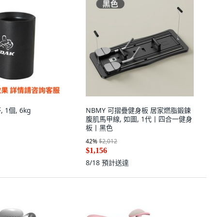
 1個, 6kg
NBMY 可摺疊健身板 居家燃脂鍛鍊
腹肌馬甲線, 如圖, 1代丨四合一健身
板丨黑色
42
%
$2,012
$1,156
8/18
預計送達