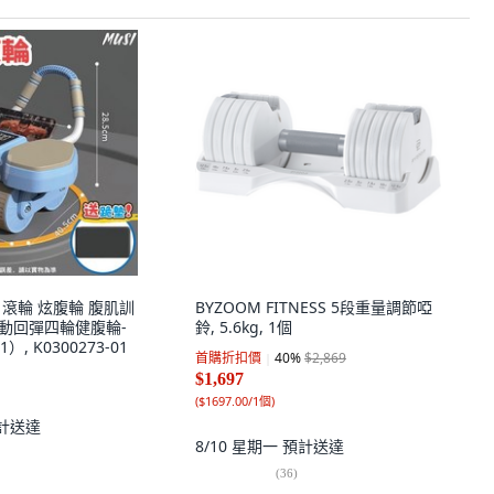
材 滾輪 炫腹輪 腹肌訓
BYZOOM FITNESS 5段重量調節啞
自動回彈四輪健腹輪-
鈴, 5.6kg, 1個
 K0300273-01
首購折扣價
40
%
$2,869
$1,697
(
$1697.00/1個
)
計送達
8/10 星期一
預計送達
(
36
)