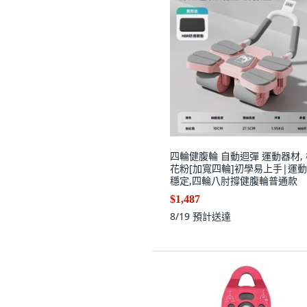
四輪健腹輪 自動迴彈 運動器材,
花粉[加寬四輪]初學易上手|運
穩定,四輪八肘撐健腹輪普通款
$1,487
8/19
預計送達