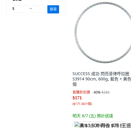
$
~
搜尋
SUCCESS 成功 閃亮音律呼拉圈
S3914 90cm, 600g, 藍色 + 黃色
個
首購折扣價
40
%
$285
$171
(
$171.00/1個
)
明天 8/7 (五)
預計送達
满 $1,500 再省 $75 (王道卡)