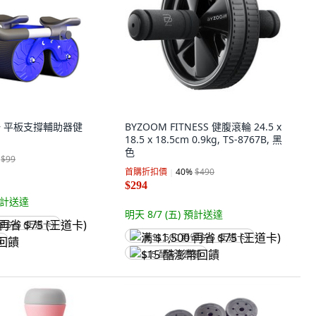
合一 平板支撐輔助器健
BYZOOM FITNESS 健腹滾輪 24.5 x
18.5 x 18.5cm 0.9kg, TS-8767B, 黑
色
$99
首購折扣價
40
%
$490
$294
計送達
明天 8/7 (五)
預計送達
省 $75 (王道卡)
满 $1,500 再省 $75 (王道卡)
饋
$15 酷澎幣回饋