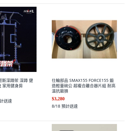
史密斯深蹲架 深蹲 健
仕輪部品 SMAX155 FORCE155 鍛
統 家用健身房
造輕量碗公 超複合離合器片組 耐高
溫抗磨損
$3,280
計送達
8/18
預計送達