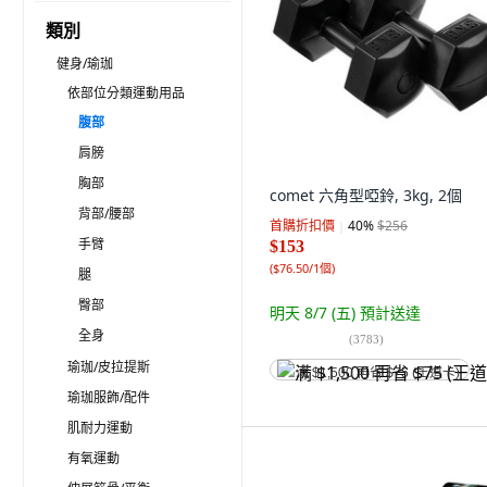
類別
健身/瑜珈
依部位分類運動用品
腹部
肩膀
胸部
comet 六角型啞鈴, 3kg, 2個
背部/腰部
首購折扣價
40
%
$256
手臂
$153
(
$76.50/1個
)
腿
臀部
明天 8/7 (五)
預計送達
全身
(
3783
)
瑜珈/皮拉提斯
满 $1,500 再省 $75 (王道卡)
瑜珈服飾/配件
肌耐力運動
有氧運動