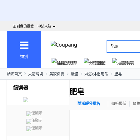
加到我的最愛
申請入駐
全部
類別
爸氣父親節
火箭速配
火箭跨境
酷澎首頁
火箭跨境
美妝保養
身體
淋浴/沐浴用品
肥皂
篩選器
肥皂
酷澎評分排名
價格最低
價
僅顯示
僅顯示
僅顯示