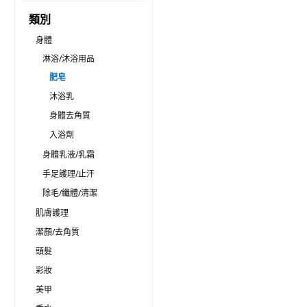
類別
身體
淋浴/沐浴用品
肥皂
沐浴乳
身體去角質
入浴劑
身體乳液/乳霜
手足護理/止汗
除毛/纖體/清潔
肌膚護理
潔顏/去角質
頭髮
彩妝
美甲