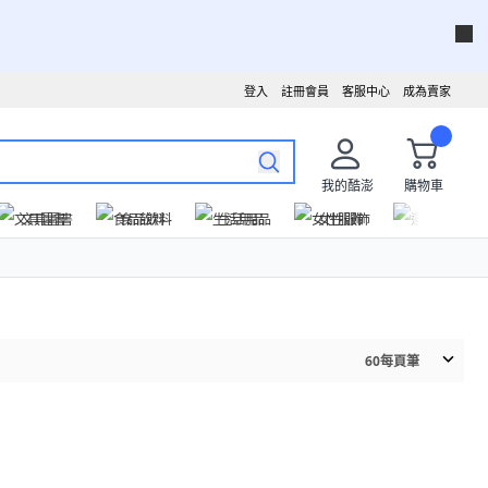
登入
註冊會員
客服中心
成為賣家
我的酷澎
購物車
文具圖書
食品飲料
生活用品
女性服飾
運動戶外
60
每頁筆