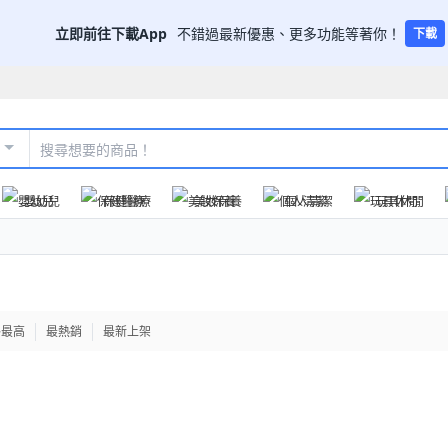
立即前往下載App
不錯過最新優惠、更多功能等著你！
下載
嬰幼兒
保健醫療
美妝保養
個人清潔
玩具休閒
格最高
最熱銷
最新上架