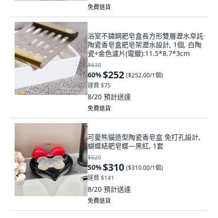
免費退貨
浴室不鏽鋼肥皂盒長方形雙層瀝水皁託
陶瓷香皂盒肥皂架瀝水設計, 1個, 白陶
瓷+金色濾片(電鍍):11.5*8.7*3cm
$630
$252
60
%
(
$252.00/1個
)
運費 $75
8/20
預計送達
免費退貨
可愛熊貓造型陶瓷香皂盒 免打孔設計,
蝴蝶結肥皂蝶—黑紅, 1套
$620
$310
50
%
(
$310.00/1個
)
運費 $141
8/20
預計送達
免費退貨