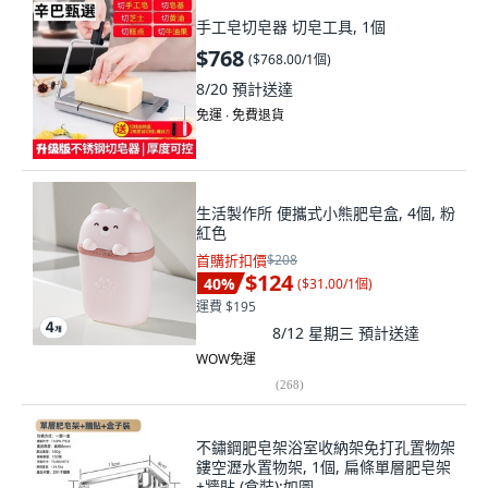
手工皂切皂器 切皂工具, 1個
$768
(
$768.00/1個
)
8/20
預計送達
免運 ∙ 免費退貨
生活製作所 便攜式小熊肥皂盒, 4個, 粉
紅色
首購折扣價
$208
$124
40
%
(
$31.00/1個
)
運費 $195
8/12 星期三
預計送達
WOW免運
(
268
)
不鏽鋼肥皂架浴室收納架免打孔置物架
鏤空瀝水置物架, 1個, 扁條單層肥皂架
+牆貼 (盒裝):如圖