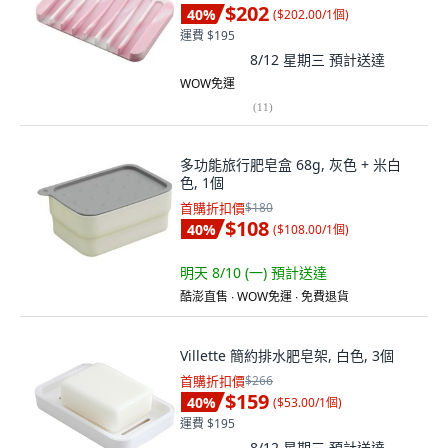
$202
40
%
(
$202.00/1個
)
運費 $195
8/12 星期三
預計送達
WOW免運
(
11
)
多功能旅行肥皂盒 68g, 灰色 + 米白
色, 1個
首購折扣價
$180
$108
40
%
(
$108.00/1個
)
明天 8/10 (一)
預計送達
酷澎直售 ∙ WOW免運 ∙ 免費退貨
Villette 簡約排水肥皂架, 白色, 3個
首購折扣價
$266
$159
40
%
(
$53.00/1個
)
運費 $195
8/12 星期三
預計送達