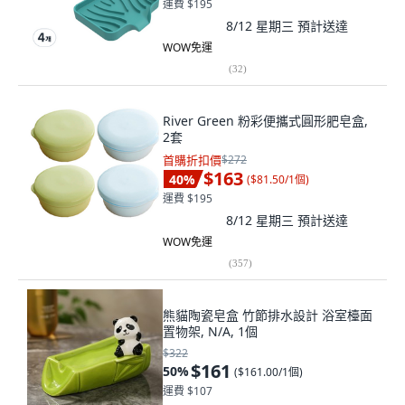
運費 $195
8/12 星期三
預計送達
WOW免運
(
32
)
River Green 粉彩便攜式圓形肥皂盒,
2套
首購折扣價
$272
$163
40
%
(
$81.50/1個
)
運費 $195
8/12 星期三
預計送達
WOW免運
(
357
)
熊貓陶瓷皂盒 竹節排水設計 浴室檯面
置物架, N/A, 1個
$322
$161
50
%
(
$161.00/1個
)
運費 $107