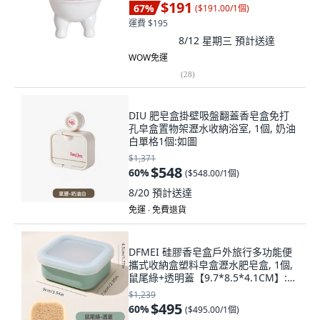
$191
67
%
(
$191.00/1個
)
運費 $195
8/12 星期三
預計送達
WOW免運
(
28
)
DIU 肥皂盒掛壁吸盤翻蓋香皂盒免打
孔皁盒置物架瀝水收納浴室, 1個, 奶油
白單格1個:如圖
$1,371
$548
60
%
(
$548.00/1個
)
8/20
預計送達
免運 ∙ 免費退貨
DFMEI 硅膠香皂盒戶外旅行多功能便
攜式收納盒塑料皁盒瀝水肥皂盒, 1個,
鼠尾綠+透明蓋【9.7*8.5*4.1CM】:如
圖
$1,239
$495
60
%
(
$495.00/1個
)