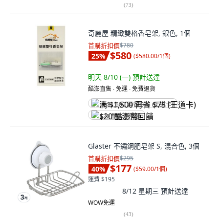
(
73
)
奇麗屋 精緻雙格香皂架, 銀色, 1個
首購折扣價
$780
$580
25
%
(
$580.00/1個
)
明天 8/10 (一)
預計送達
酷澎直售 ∙ 免運 ∙ 免費退貨
满 $1,500 再省 $75 (王道卡)
$20 酷澎幣回饋
Glaster 不鏽鋼肥皂架 S, 混合色, 3個
首購折扣價
$295
$177
40
%
(
$59.00/1個
)
運費 $195
8/12 星期三
預計送達
WOW免運
(
43
)