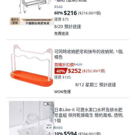
$540
$216
60
%
(
$216.00/1個
)
運費 $75
8/20
預計送達
免費退貨
可同時收納肥皂和抹布的收納架, 1個,
橘色
首購折扣價
$420
$252
40
%
(
$252.00/1個
)
運費 $195
8/12 星期三
預計送達
WOW免運
日本Like-it 可瀝水漱口水杯及排水肥
皂盒組 保持乾燥衛生 簡約風格, 透明,
1個
$660
$594
10
%
(
$594.00/1個
)