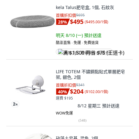
kela Talus肥皂盒, 1個, 石紋灰
首購折扣價
$695
$495
28
%
(
$495.00/1個
)
明天 8/10 (一)
預計送達
酷澎直售 ∙ 免運 ∙ 免費退貨
满 $1,500 再省 $75 (王道卡)
LIFE TOTEM 不鏽鋼黏貼式單層肥皂
架, 銀色, 2個
首購折扣價
$341
$204
40
%
(
$102.00/1個
)
運費 $195
8/12 星期三
預計送達
WOW免運
(
548
)
矽藻土皂基, 混色, 2個