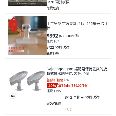
8/20
預計送達
免費退貨
手工皂章 定製設計, 1個, 5*5釐米 包手
柄
$392
(
$392.00/1個
)
運費 $67
8/22
預計送達
免費退貨
Dajeongdagam 讓肥皂保持乾爽的旋
轉式排水肥皂架, 灰色, 4個
首購折扣價
$261
$156
40
%
(
$39.00/1個
)
運費 $195
8/12 星期三
預計送達
WOW免運
(
710
)