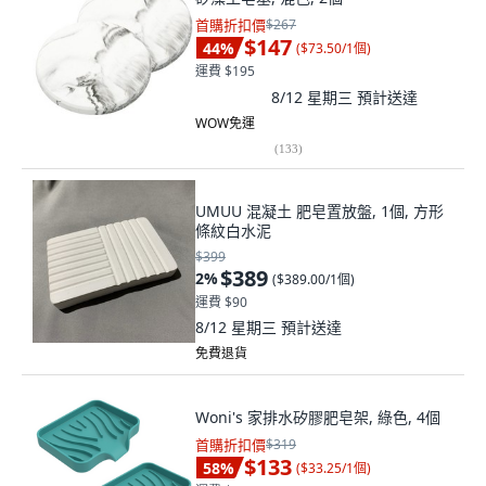
首購折扣價
$267
$147
44
%
(
$73.50/1個
)
運費 $195
8/12 星期三
預計送達
WOW免運
(
133
)
UMUU 混凝土 肥皂置放盤, 1個, 方形
條紋白水泥
$399
$389
2
%
(
$389.00/1個
)
運費 $90
8/12 星期三
預計送達
免費退貨
Woni's 家排水矽膠肥皂架, 綠色, 4個
首購折扣價
$319
$133
58
%
(
$33.25/1個
)