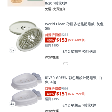
8/20
預計送達
免運 ∙ 免費退貨
World Clean 矽膠多功能肥皂架, 灰色,
5個
首購折扣價
$255
$153
40
%
(
$30.60/1個
)
運費 $195
8/12 星期三
預計送達
WOW免運
(
28
)
RIVER-GREEN 彩色無設計肥皂架, 白
色, 4個
首購折扣價
$252
$151
40
%
(
$37.75/1個
)
運費 $195
8/12 星期三
預計送達
WOW免運