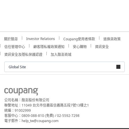
Investor Relations
關於酷澎
Coupang使用者條款
退換貨政策
信任管理中心
顧客隱私權政策通知
安心購物
資訊安全
資訊安全及隱私保護認證
加入酷澎商城
Global Site
公司名稱：酷澎股份有限公司
聯繫地址：11049 台北市信義區信義路五段7號13樓之1
統編：91002999
客服中心：0809-088-810 (免費) / 02-5592-7298
電子郵件：help_tw@coupang.com