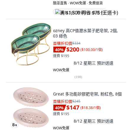
酷澎直售 ∙ WOW免運 ∙ 免費退貨
满 $1,500 再省 $75 (王道卡)
ozney 高CP值瀝水葉子肥皂架, 2個,
03 綠色
首購折扣價
$334
$200
40
%
(
$100.00/1個
)
運費 $195
8/12 星期三
預計送達
WOW免運
(
198
)
Great 多功能矽膠肥皂架, 粉紅色, 8個
首購折扣價
$245
$147
40
%
(
$18.38/1個
)
運費 $195
8/12 星期三
預計送達
WOW免運