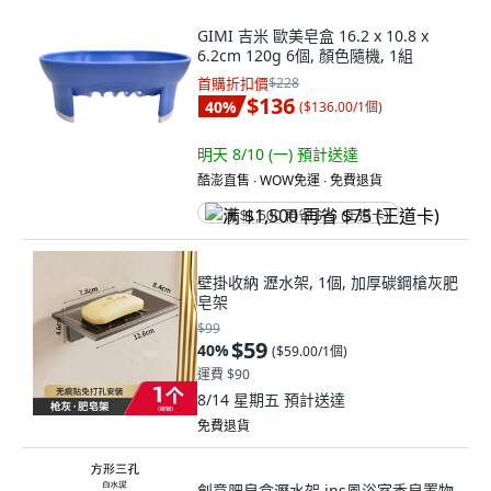
GIMI 吉米 歐美皂盒 16.2 x 10.8 x
6.2cm 120g 6個, 顏色隨機, 1組
首購折扣價
$228
$136
40
%
(
$136.00/1個
)
明天 8/10 (一)
預計送達
酷澎直售 ∙ WOW免運 ∙ 免費退貨
满 $1,500 再省 $75 (王道卡)
壁掛收納 瀝水架, 1個, 加厚碳鋼槍灰肥
皂架
$99
$59
40
%
(
$59.00/1個
)
運費 $90
8/14 星期五
預計送達
免費退貨
創意肥皂盒瀝水架 ins風浴室香皂置物