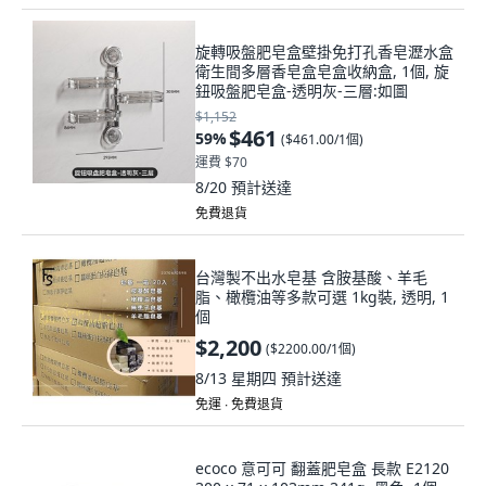
旋轉吸盤肥皂盒壁掛免打孔香皂瀝水盒
衛生間多層香皂盒皂盒收納盒, 1個, 旋
鈕吸盤肥皂盒-透明灰-三層:如圖
$1,152
$461
59
%
(
$461.00/1個
)
運費 $70
8/20
預計送達
免費退貨
台灣製不出水皂基 含胺基酸、羊毛
脂、橄欖油等多款可選 1kg裝, 透明, 1
個
$2,200
(
$2200.00/1個
)
8/13 星期四
預計送達
免運 ∙ 免費退貨
ecoco 意可可 翻蓋肥皂盒 長款 E2120