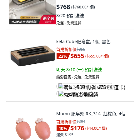
$768
(
$768.00/1個
)
8/20
預計送達
免運 ∙ 免費退貨
kela Cube肥皂盒, 1個, 黑色
首購折扣價
$855
$655
23
%
(
$655.00/1個
)
明天 8/10 (一)
預計送達
酷澎直售 ∙ 免運 ∙ 免費退貨
满 $1,500 再省 $75 (王道卡)
$24 酷澎幣回饋
Mumu 肥皂架 RK_314, 紅棕色, 4個
首購折扣價
$294
$176
40
%
(
$44.00/1個
)
運費 $195