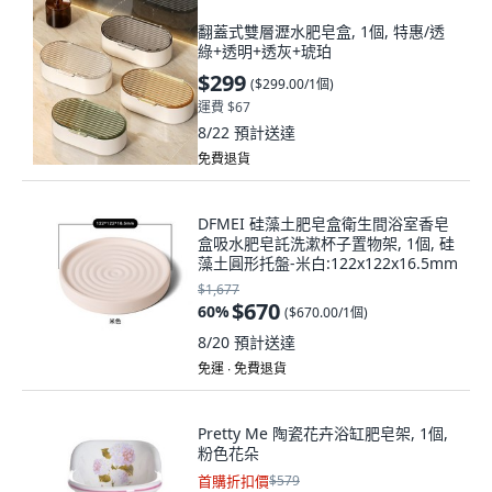
翻蓋式雙層瀝水肥皂盒, 1個, 特惠/透
綠+透明+透灰+琥珀
$299
(
$299.00/1個
)
運費 $67
8/22
預計送達
免費退貨
DFMEI 硅藻土肥皂盒衛生間浴室香皂
盒吸水肥皂託洗漱杯子置物架, 1個, 硅
藻土圓形托盤-米白:122x122x16.5mm
$1,677
$670
60
%
(
$670.00/1個
)
8/20
預計送達
免運 ∙ 免費退貨
Pretty Me 陶瓷花卉浴缸肥皂架, 1個,
粉色花朵
首購折扣價
$579