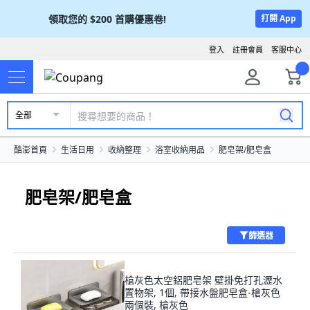
領取您的
$200
首購優惠卷!
打開 App
登入
註冊會員
客服中心
全部
酷澎首頁
生活日用
收納整理
浴室收納用品
肥皂架/肥皂盒
肥皂架/肥皂盒
篩選器
槍灰色太空鋁肥皂架 壁掛免打孔瀝水
置物架, 1個, 帶接水盤肥皂盒-槍灰色
兩個裝, 槍灰色