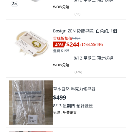
WOW免運
(
85
)
Bosign ZEN 矽膠皂碟, 白色的, 1個
首購折扣價
$407
$244
40
%
(
$244.00/1個
)
運費 $195
8/12 星期三
預計送達
WOW免運
(
136
)
草本自然 壓克力修皂器
$499
8/13 星期四
預計送達
免運 ∙ 免費退貨