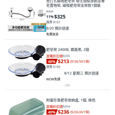
免打孔磁吸肥皂架 衛生間壁掛創意香
皂置物架, 磁吸肥皂架支架款1個裝
$368
$325
11
%
運費 $107
8/20
預計送達
免費退貨
肥皂架 2400B, 霧面黑, 2個
首購折扣價
$355
$213
40
%
(
$106.50/1個
)
運費 $195
8/12 星期三
預計送達
WOW免運
(
30
)
附蓋珍貴肥皂收納盒, 1個, 綠色
首購折扣價
$394
$236
40
%
(
$236.00/1個
)