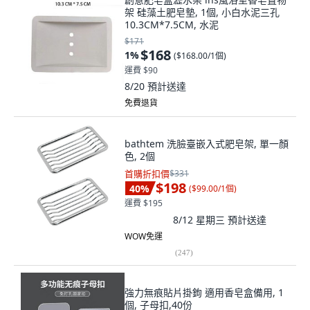
架 硅藻土肥皂墊, 1個, 小白水泥三孔
10.3CM*7.5CM, 水泥
$171
$168
1
%
(
$168.00/1個
)
運費 $90
8/20
預計送達
免費退貨
bathtem 洗臉臺嵌入式肥皂架, 單一顏
色, 2個
首購折扣價
$331
$198
40
%
(
$99.00/1個
)
運費 $195
8/12 星期三
預計送達
WOW免運
(
247
)
強力無痕貼片掛鉤 適用香皂盒備用, 1
個, 子母扣,40份