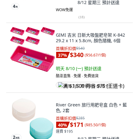
8/12 星期三
預計送達
WOW免運
(
18
)
GIMI 吉米 日新大吸盤肥皂架 K-842
29.2 x 11 x 5.8cm, 顏色隨機, 6個
首購折扣價
$540
$340
37
%
(
$56.67/1個
)
明天 8/10 (一)
預計送達
酷澎直售 ∙ 免運 ∙ 免費退貨
满 $1,500 再省 $75 (王道卡)
River Green 旅行用肥皂盒 白色 + 藍
色, 2套
首購折扣價
$285
$171
40
%
(
$85.50/1個
)
運費 $195
8/12 星期三
預計送達