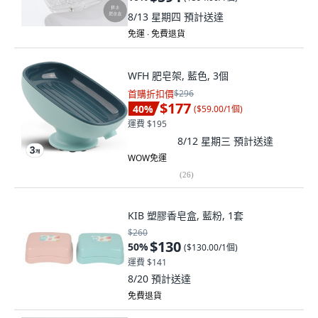
8/13 星期四
預計送達
免運 ∙ 免費退貨
WFH 肥皂架, 藍色, 3個
首購折扣價
$296
$177
40
%
(
$59.00/1個
)
運費 $195
8/12 星期三
預計送達
WOW免運
(
26
)
KIB 塑膠香皂盒, 藍粉, 1套
$260
$130
50
%
(
$130.00/1個
)
運費 $141
8/20
預計送達
免費退貨