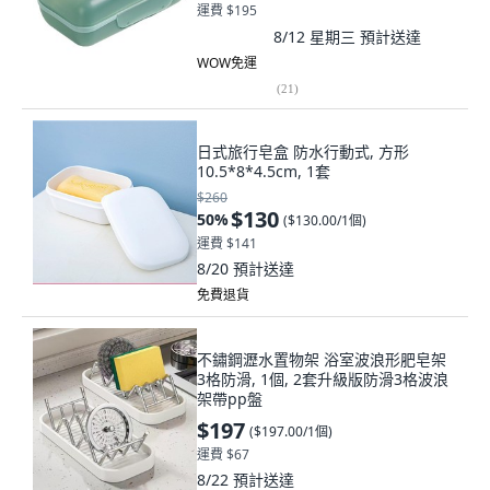
運費 $195
8/12 星期三
預計送達
WOW免運
(
21
)
日式旅行皂盒 防水行動式, 方形
10.5*8*4.5cm, 1套
$260
$130
50
%
(
$130.00/1個
)
運費 $141
8/20
預計送達
免費退貨
不鏽鋼瀝水置物架 浴室波浪形肥皂架
3格防滑, 1個, 2套升級版防滑3格波浪
架帶pp盤
$197
(
$197.00/1個
)
運費 $67
8/22
預計送達