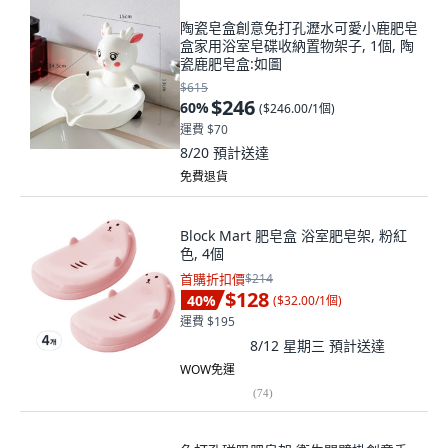
陶瓷皂盒創意免打孔瀝水可愛小鹿肥皂
盒家用浴室皂碟收納置物架子, 1個, 陶
瓷鹿肥皂盒:如圖
$615
$246
60
%
(
$246.00/1個
)
運費 $70
8/20
預計送達
免費退貨
Block Mart 肥皂盒 浴室肥皂架, 粉紅
色, 4個
首購折扣價
$214
$128
40
%
(
$32.00/1個
)
運費 $195
8/12 星期三
預計送達
WOW免運
(
74
)