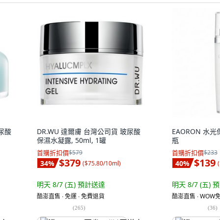
玻尿酸
DR.WU 達爾膚 台灣公司貨 玻尿酸
EAORON 水光保
保濕水凝露, 50ml, 1罐
瓶
首購折扣價
$579
首購折扣價
$233
$379
$139
34
%
40
%
(
$75.80/10ml
)
(
明天 8/7 (五)
預計送達
明天 8/7 (五)
預
酷澎直售 ∙ 免運 ∙ 免費退貨
酷澎直售 ∙ WOW免
(
265
)
(
36
)