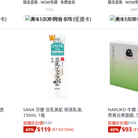
酷澎直售 ∙ WOW免運 ∙ 免費退貨
酷澎直售 ∙ WOW免
(
742
)
(
868
满 $1,500 再省 $75 (王道卡)
满 $1,500 再
光透
SANA 莎娜 豆乳美肌 保濕乳液,
NARUKO 牛
150ml, 1瓶
奇美白黑面膜, 5
首購折扣價
$199
首購折扣價
$155
$119
$93
40
%
40
%
(
$7.93/10ml
)
(
$