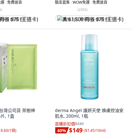
運 ∙ 免費退貨
酷澎直售 ∙ WOW免運 ∙ 免費退貨
3
)
(
2293
)
省 $75 (王道卡)
满 $1,500 再省 $75 (王道卡)
爾 台灣公司貨 茶樹神
derma Angel 護妍天使 煥膚控油安
片, 1盒
肌水, 200ml, 1瓶
首購折扣價
$249
$149
40
%
18.60/1個
)
(
$7.45/10ml
)