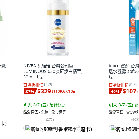
急救
NIVEA 妮維雅 台灣公司貨
biore 蜜妮 
LUMINOUS 630淡斑煥白精華,
透水凝露 spf50+ 
30ml, 1瓶
瓶
首購折扣價
$529
首購折扣價
$179
$329
$107
37
%
40
%
(
$109.67/10ml
)
(
明天 8/7 (五)
預計送達
明天 8/7 (五)
預
酷澎直售 ∙ 免運 ∙ 免費退貨
酷澎直售 ∙ WOW免
(
275
)
(
405
满 $1,500 再省 $75 (王道卡)
满 $1,500 再