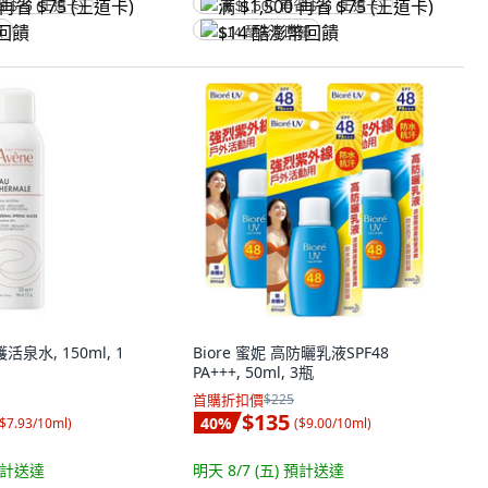
省 $75 (王道卡)
满 $1,500 再省 $75 (王道卡)
饋
$14 酷澎幣回饋
活泉水, 150ml, 1
Biore 蜜妮 高防曬乳液SPF48
PA+++, 50ml, 3瓶
首購折扣價
$225
$135
40
%
$7.93/10ml
)
(
$9.00/10ml
)
計送達
明天 8/7 (五)
預計送達