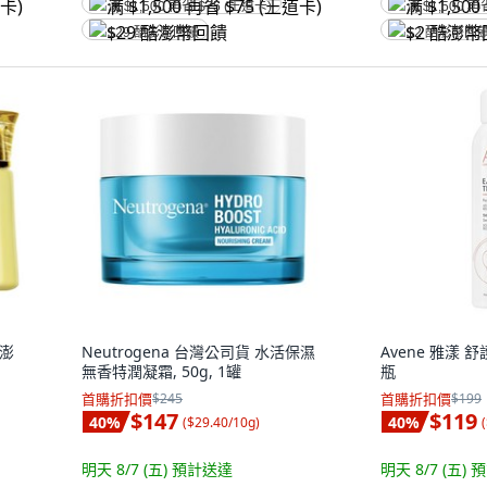
满 $1,500 再省 $75 (王道卡)
满 $1,500 再
$29 酷澎幣回饋
$2 酷澎幣回
超澎
Neutrogena 台灣公司貨 水活保濕
Avene 雅漾 舒護
無香特潤凝霜, 50g, 1罐
瓶
首購折扣價
$245
首購折扣價
$199
$147
$119
40
%
40
%
(
$29.40/10g
)
(
明天 8/7 (五)
預計送達
明天 8/7 (五)
預