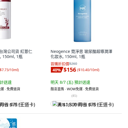
爾 台灣公司貨 紅薏仁
Neogence 霓淨思 玻尿酸超導潤澤
150ml, 1瓶
化妝水, 150ml, 1瓶
首購折扣價
$260
$156
40
%
$7.73/10ml
)
(
$10.40/10ml
)
計送達
明天 8/7 (五)
預計送達
運 ∙ 免費退貨
酷澎直售 ∙ WOW免運 ∙ 免費退貨
(
85
)
省 $75 (王道卡)
满 $1,500 再省 $75 (王道卡)