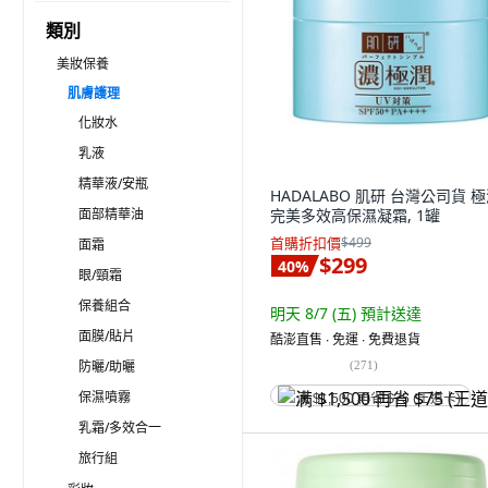
類別
美妝保養
肌膚護理
化妝水
乳液
精華液/安瓶
HADALABO 肌研 台灣公司貨 
面部精華油
完美多效高保濕凝霜, 1罐
首購折扣價
$499
面霜
$299
40
%
眼/頸霜
保養組合
明天 8/7 (五)
預計送達
面膜/貼片
酷澎直售 ∙ 免運 ∙ 免費退貨
防曬/助曬
(
271
)
保濕噴霧
满 $1,500 再省 $75 (王道卡)
乳霜/多效合一
旅行組