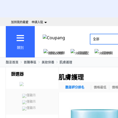
加到我的最愛
申請入駐
全部
類別
爸氣父親節
火箭速配
火箭跨境
酷澎首頁
首購專區
美妝保養
肌膚護理
篩選器
肌膚護理
酷澎評分排名
價格最低
價
僅顯示
僅顯示
僅顯示