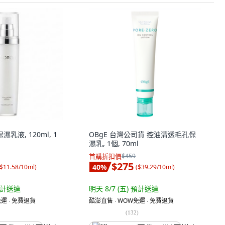
濕乳液, 120ml, 1
OBgE 台灣公司貨 控油清透毛孔保
濕乳, 1個, 70ml
首購折扣價
$459
$275
40
%
$11.58/10ml
)
(
$39.29/10ml
)
計送達
明天 8/7 (五)
預計送達
運 ∙ 免費退貨
酷澎直售 ∙ WOW免運 ∙ 免費退貨
(
132
)