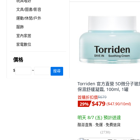
玩具嗜好
文具/圖書/影音
運動/休閒/戶外
服飾
室內家居
家電數位
價格
$
~
搜尋
Torriden 官方直營 5D微分子
保濕舒緩凝霜, 100ml, 1罐
首購折扣價
$679
$479
29
%
(
$47.90/10ml
)
明天 8/7 (五)
預計送達
酷澎直售 ∙ 免運 ∙ 免費退貨
(
2730
)