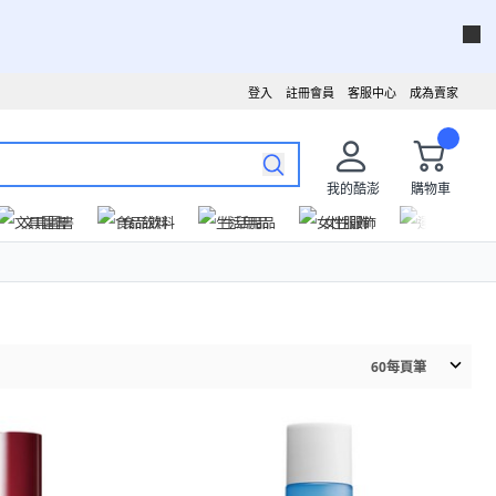
登入
註冊會員
客服中心
成為賣家
我的酷澎
購物車
文具圖書
食品飲料
生活用品
女性服飾
運動戶外
60
每頁筆