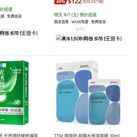
$122
40
%
(
$20.33/1個
)
計送達
明天 8/7 (五)
預計送達
運 ∙ 免費退貨
酷澎直售 ∙ WOW免運 ∙ 免費退貨
)
(
177
)
省 $75 (王道卡)
满 $1,500 再省 $75 (王道卡)
 肌研 光透潤舒緩修護面
TTM 提提研 超導水保濕面膜 30ml,