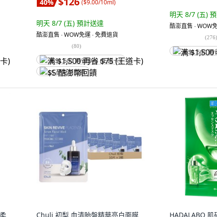
$126
40
%
(
$9.00/10ml
)
明天 8/7 (五)
預
明天 8/7 (五)
預計送達
酷澎直售 ∙ WOW免
酷澎直售 ∙ WOW免運 ∙ 免費退貨
(
276
(
80
)
满 $1,500 再
满 $1,500 再省 $75 (王道卡)
$5 酷澎幣回饋
 柔
Chuli 初梨 血清胎盤精華亮白面膜
HADALABO