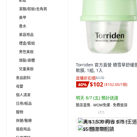
彩妝
潔顏/卸妝/去角質
美甲
香水
美容用品
禮盒/套組
男性美妝
頭髮/身體
Torriden 官方直營 積雪草舒緩
兒童美妝
軟膜, 1組, 1入
食品飲料
首購折扣價
$170
$102
40
%
(
$102.00/1個
)
母嬰
個人清潔
明天 8/7 (五)
預計送達
日用/紙品
酷澎直售 ∙ WOW免運 ∙ 免費退貨
寵物
(
37
)
保健/醫療
满 $1,500 再省 $75 (王道卡)
餐廚用品
$5 酷澎幣回饋