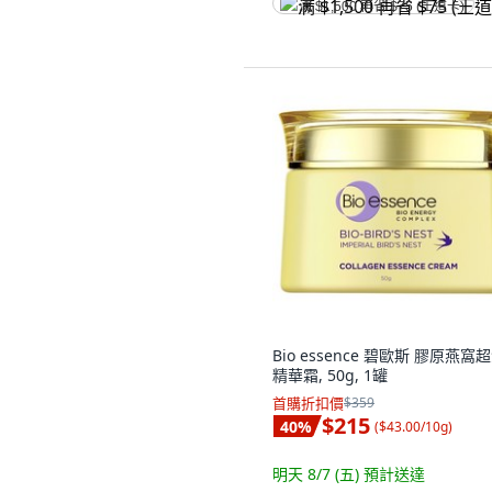
满 $1,500 再省 $75 (王道卡)
Bio essence 碧歐斯 膠原燕窩
精華霜, 50g, 1罐
首購折扣價
$359
$215
40
%
(
$43.00/10g
)
明天 8/7 (五)
預計送達