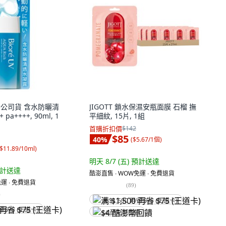
台灣公司貨 含水防曬清
JIGOTT 鎖水保濕安瓶面膜 石榴 撫
pa++++, 90ml, 1
平細紋, 15片, 1組
首購折扣價
$142
$85
40
%
(
$5.67/1個
)
$11.89/10ml
)
明天 8/7 (五)
預計送達
計送達
酷澎直售 ∙ WOW免運 ∙ 免費退貨
運 ∙ 免費退貨
(
89
)
)
满 $1,500 再省 $75 (王道卡)
省 $75 (王道卡)
$4 酷澎幣回饋