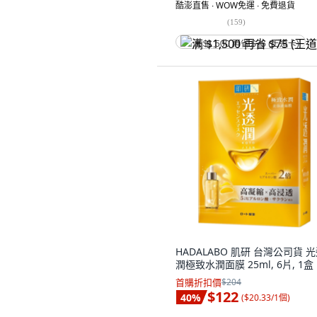
酷澎直售 ∙ WOW免運 ∙ 免費退貨
(
159
)
满 $1,500 再省 $75 (王道卡)
HADALABO 肌研 台灣公司貨 
潤極致水潤面膜 25ml, 6片, 1盒
首購折扣價
$204
$122
40
%
(
$20.33/1個
)