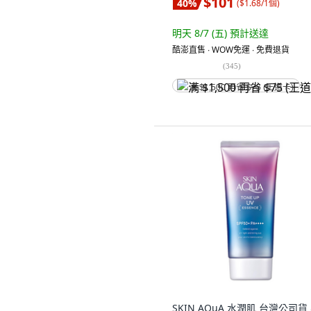
$101
40
%
(
$1.68/1個
)
明天 8/7 (五)
預計送達
酷澎直售 ∙ WOW免運 ∙ 免費退貨
(
345
)
满 $1,500 再省 $75 (王道卡)
SKIN AQuA 水潤肌 台灣公司貨