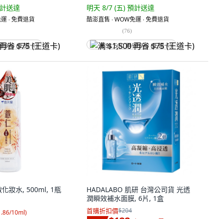
計送達
明天 8/7 (五)
預計送達
運 ∙ 免費退貨
酷澎直售 ∙ WOW免運 ∙ 免費退貨
(
76
)
省 $75 (王道卡)
满 $1,500 再省 $75 (王道卡)
妝水, 500ml, 1瓶
HADALABO 肌研 台灣公司貨 光透
潤瞬效補水面膜, 6片, 1盒
首購折扣價
$204
1.86/10ml
)