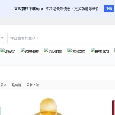
立即前往下載App
不錯過最新優惠、更多功能等著你！
下載
嬰幼兒
保健醫療
美妝保養
個人清潔
玩具休閒
格最高
最熱銷
最新上架