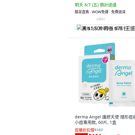
明天 8/7 (五)
預計送達
酷澎直售 ∙ WOW免運 ∙ 免費退貨
(
281
)
满 $1,500 再省 $75 (王道卡)
derma Angel 護妍天使 隱形
小痘專用款, 60片, 1盒
首購折扣價
$169