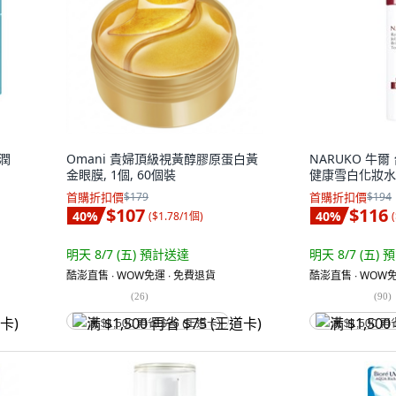
極潤
Omani 貴婦頂級視黃醇膠原蛋白黃
NARUKO 牛
金眼膜, 1個, 60個裝
健康雪白化妝水, 
首購折扣價
$179
首購折扣價
$194
$107
$116
40
%
40
%
(
$1.78/1個
)
(
明天 8/7 (五)
預計送達
明天 8/7 (五)
預
酷澎直售 ∙ WOW免運 ∙ 免費退貨
酷澎直售 ∙ WOW免
(
26
)
(
90
)
满 $1,500 再省 $75 (王道卡)
满 $1,500 再