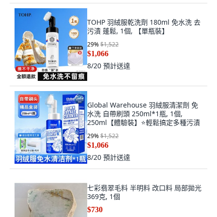
TOHP 羽絨服乾洗劑 180ml 免水洗 去
污漬 蓬鬆, 1個, 【單瓶裝】
29
%
$1,522
$1,066
8/20
預計送達
Global Warehouse 羽絨服清潔劑 免
水洗 自帶刷頭 250ml*1瓶, 1個,
250ml【體驗裝】⭐輕鬆搞定多種污漬
29
%
$1,522
$1,066
8/20
預計送達
七彩翡翠毛料 半明料 改口料 局部拋光
369克, 1個
$730