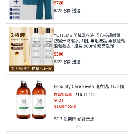
$720
8/22
預計送達
YOTIEMS 羊絨洗衣液 溫和養護纖維
防變形防縮水, 1個, 羊毛洗護 柔軟蓬鬆
溫和養衣,1瓶裝 500ml 精品洗護
$300
8/22
預計送達
Ecobility Care Seven 洗衣精, 1L, 2個
首購折扣價
51
%
$1,274
$621
(
$31.05/100ml
)
8/13 星期四
預計送達
(
12
)