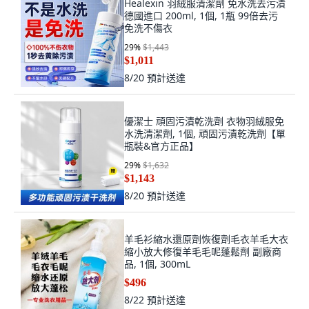
Healexin 羽絨服清潔劑 免水洗去污漬
德國進口 200ml, 1個, 1瓶 99倍去污
免洗不傷衣
29
%
$1,443
$1,011
8/20
預計送達
優潔士 頑固污漬乾洗劑 衣物羽絨服免
水洗清潔劑, 1個, 頑固污漬乾洗劑【單
瓶裝&官方正品】
29
%
$1,632
$1,143
8/20
預計送達
羊毛衫縮水還原劑恢復劑毛衣羊毛大衣
縮小放大修復羊毛毛呢蓬鬆劑 副廠商
品, 1個, 300mL
$496
8/22
預計送達