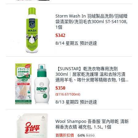
Storm Wash In 羽絨製品洗劑/羽絨睡
袋清潔劑/洗羽毛衣300ml ST-S41108,
1個
$342
8/14 星期五
預計送達
【SUNSTAR】乾洗衣物專用洗劑
300ml｜居家乾洗護理 溫和去除污漬
適用羊毛、喀什米爾等精緻衣物, 1個,
一瓶, 300ml
$350
(
$116.67/100ml
)
8/13 星期四
預計送達
Wool Shampoo 吾香服 室內晾乾 清新
棉香洗衣精 補充包, 1.5L, 1個
首購折扣價
64
%
$350