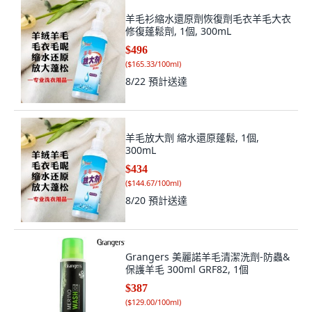
羊毛衫縮水還原劑恢復劑毛衣羊毛大衣
修復蓬鬆劑, 1個, 300mL
$496
(
$165.33/100ml
)
8/22
預計送達
羊毛放大劑 縮水還原蓬鬆, 1個,
300mL
$434
(
$144.67/100ml
)
8/20
預計送達
Grangers 美麗諾羊毛清潔洗劑-防蟲&
保護羊毛 300ml GRF82, 1個
$387
(
$129.00/100ml
)