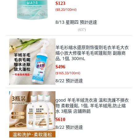
$123
(
$8.20/100ml
)
8/13 星期四
預計送達
(
637
)
羊毛衫縮水還原劑恢復劑毛衣羊毛大衣
縮小放大修復羊毛毛呢蓬鬆劑 副廠商
品, 1個, 300mL
$496
(
$165.33/100ml
)
8/22
預計送達
good 羊毛羊絨洗衣液 溫和洗護不損衣
物 柔軟蓬鬆, 1個, 羊毛羊絨用,防止縮
水 3瓶裝 店鋪熱銷
$610
8/22
預計送達