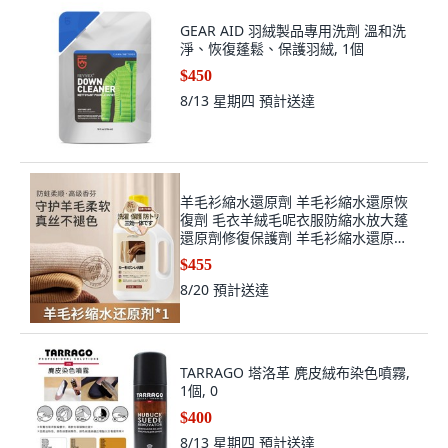
GEAR AID 羽絨製品專用洗劑 溫和洗
淨、恢復蓬鬆、保護羽絨, 1個
$450
8/13 星期四
預計送達
羊毛衫縮水還原劑 羊毛衫縮水還原恢
復劑 毛衣羊絨毛呢衣服防縮水放大蓬
還原劑修復保護劑 羊毛衫縮水還原劑,
1個, 1瓶裝: 500ml 建議買多瓶,進口原
$455
料 縮水回復 蓬鬆柔順
8/20
預計送達
TARRAGO 塔洛革 麂皮絨布染色噴霧,
1個, 0
$400
8/13 星期四
預計送達