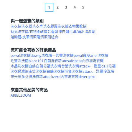
2
3
4
5
1
與一起瀏覽的類別
洗衣精
洗衣粉
洗衣皂
洗衣膠囊
洗衣紙
衣物柔軟精
幼兒洗衣精/衣物柔軟精
芳香劑
漂白劑
污漬/頑垢清潔劑
運動鞋/皮革清潔劑
清潔劑組合
您可能會喜歡的其他產品
persil洗衣精
downy洗衣精
一匙靈洗衣精
persil寶瀅
ariel洗衣精
毛寶冷洗精
blanc101
白蘭洗衣精
atosafe
beat
內衣褲洗衣機
水晶洗衣精
白鴿
白蘭
皂福洗衣精
台塑洗衣精
attack-一匙靈
dalli
皂福
洗衣過濾網
南僑洗衣精
白鴿洗衣精
毛寶洗衣精
attack一匙靈
冷洗精
奈米樂
多益得洗衣精
attackzero
內衣洗衣袋
detergent
來自其他品牌的商品
ARIEL
ZOOM