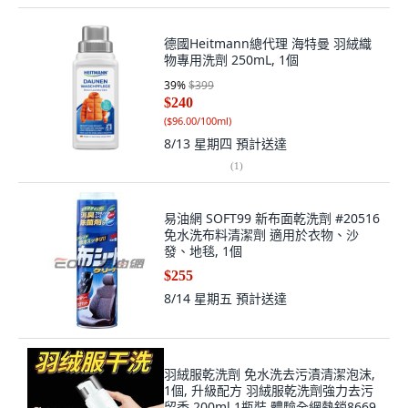
德國Heitmann總代理 海特曼 羽絨織
物專用洗劑 250mL, 1個
39
%
$399
$240
(
$96.00/100ml
)
8/13 星期四
預計送達
(
1
)
易油網 SOFT99 新布面乾洗劑 #20516
免水洗布料清潔劑 適用於衣物、沙
發、地毯, 1個
$255
8/14 星期五
預計送達
羽絨服乾洗劑 免水洗去污漬清潔泡沫,
1個, 升級配方 羽絨服乾洗劑強力去污
留香,200ml 1瓶裝 體驗全網熱銷8669