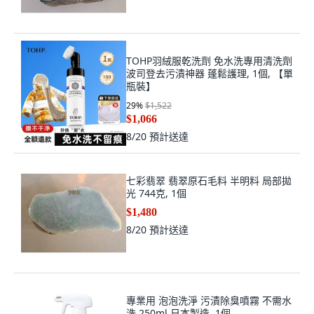
TOHP羽絨服乾洗劑 免水洗專用清洗劑
波司登去污漬神器 蓬鬆護理, 1個, 【單
瓶裝】
29
%
$1,522
$1,066
8/20
預計送達
七彩翡翠 翡翠原石毛料 半明料 局部拋
光 744克, 1個
$1,480
8/20
預計送達
專業用 泡泡洗淨 污漬除臭噴霧 不需水
洗 250ml 日本製造, 1個