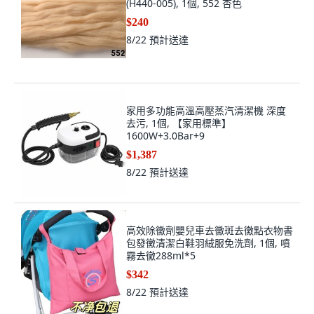
(H440-005), 1個, 552 杏色
$240
8/22
預計送達
家用多功能高溫高壓蒸汽清潔機 深度
去污, 1個, 【家用標準】
1600W+3.0Bar+9
$1,387
8/22
預計送達
高效除黴劑嬰兒車去黴斑去黴點衣物書
包發黴清潔白鞋羽絨服免洗劑, 1個, 噴
霧去黴288ml*5
$342
8/22
預計送達