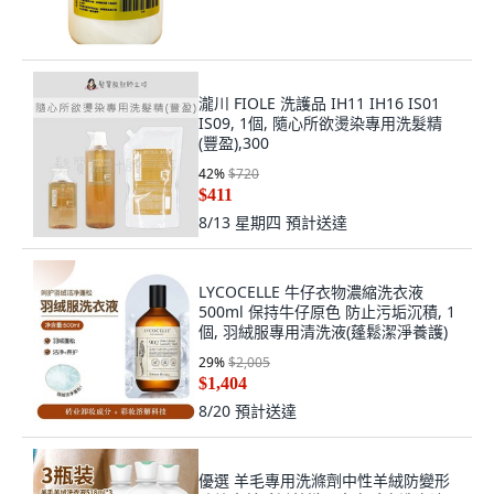
瀧川 FIOLE 洗護品 IH11 IH16 IS01
IS09, 1個, 隨心所欲燙染專用洗髮精
(豐盈),300
42
%
$720
$411
8/13 星期四
預計送達
LYCOCELLE 牛仔衣物濃縮洗衣液
500ml 保持牛仔原色 防止污垢沉積, 1
個, 羽絨服專用清洗液(蓬鬆潔淨養護)
29
%
$2,005
$1,404
8/20
預計送達
優選 羊毛專用洗滌劑中性羊絨防變形