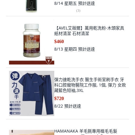
8/14 星期五
預計送達
(
3
)
【AVEL艾薇爾】萬用乾洗粉-木頭家具
紙材清潔 石材清潔
$460
8/13 星期四
預計送達
彈力速乾洗手衣 醫生手術室刷手衣 牙
科口腔寵物醫院工作服, 1個, 彈力 女款
藏藍色短袖,3XL
$720
8/22
預計送達
HAMANAKA 羊毛氈專用植毛毛髮