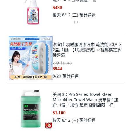
$480
後天 8/12 (三)
預計送達
(
1
)
潔宜佳 羽絨服清潔濕巾 乾洗劑 30片 x
2盒, 1個, 【1瓶體驗裝】✅輕鬆搞定多
種污漬
29
%
$1,348
$944
8/20
預計送達
美國 3D Pro Series Towel Kleen
Microfiber Towel Wash 洗布精 1加
侖, 1個, 1加侖 超商 店到店限一桶
$1,100
後天 8/12 (三)
預計送達