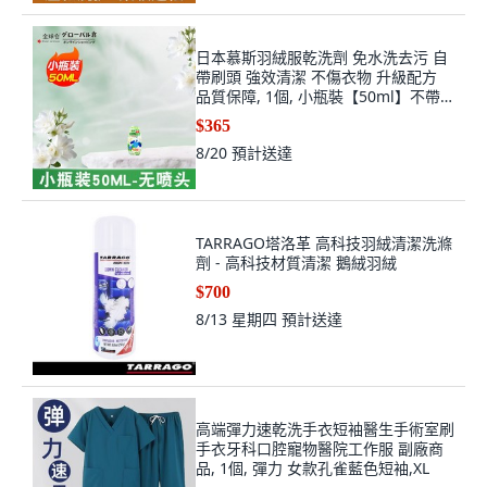
日本慕斯羽絨服乾洗劑 免水洗去污 自
帶刷頭 強效清潔 不傷衣物 升級配方
品質保障, 1個, 小瓶裝【50ml】不帶
刷頭-建議買大瓶,【官方正品】刷洗一
$365
體丨慕斯乾洗丨去污留香
8/20
預計送達
TARRAGO塔洛革 高科技羽絨清潔洗滌
劑 - 高科技材質清潔 鵝絨羽絨
$700
8/13 星期四
預計送達
高端彈力速乾洗手衣短袖醫生手術室刷
手衣牙科口腔寵物醫院工作服 副廠商
品, 1個, 彈力 女款孔雀藍色短袖,XL