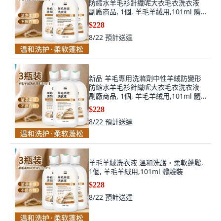
防縮水羊毛衫針織呢大衣毛衣洗衣液
副廠商品, 1個, 羊毛羊絨用,101ml 體
驗裝
$228
8/22
預計送達
新品 羊毛專用洗滌劑中性羊絨防變形
防縮水羊毛衫針織呢大衣毛衣洗衣液
副廠商品, 1個, 羊毛羊絨用,101ml 體
驗裝
$228
8/22
預計送達
羊毛羊絨洗衣液 溫和洗護・柔軟蓬鬆,
1個, 羊毛羊絨用,101ml 體驗裝
$228
8/22
預計送達