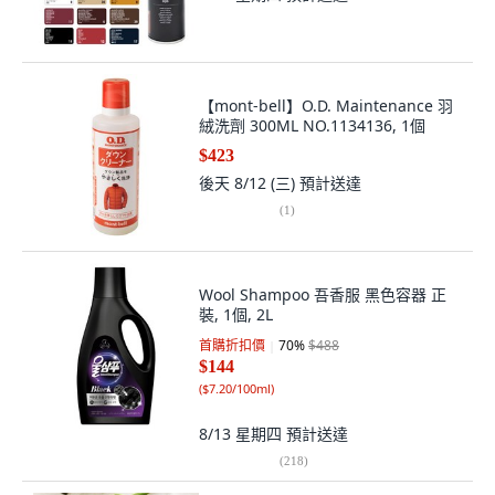
【mont-bell】O.D. Maintenance 羽
絨洗劑 300ML NO.1134136, 1個
$423
後天 8/12 (三)
預計送達
(
1
)
Wool Shampoo 吾香服 黑色容器 正
裝, 1個, 2L
首購折扣價
70
%
$488
$144
(
$7.20/100ml
)
8/13 星期四
預計送達
(
218
)