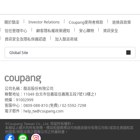
Investor Relations
關於酷澎
Coupang使用者條款
退換貨政策
信任管理中心
顧客隱私權政策通知
安心購物
資訊安全
資訊安全及隱私保護認證
加入酷澎商城
Global Site
公司名稱：酷澎股份有限公司
聯繫地址：11049 台北市信義區信義路五段7號13樓之1
統編：91002999
客服中心：0809-088-810 (免費) / 02-5592-7298
電子郵件：help_tw@coupang.com
©Coupang Taiwan Co., Ltd. 保留所有權利。
本網站上顯示的所有商標、標誌和服務標誌均為酷澎股份有限公司和/或其在美國和其
他國家/地區註冊之關聯公司之所屬財產。