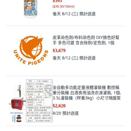
$393
(
$39.30/100ml
)
後天 8/12 (三)
預計送達
皮革染色劑/布料染色劑 DIY換色好幫
手 多色可選 含去除劑/定色劑, 1個
$3,679
後天 8/12 (三)
預計送達
全自動多功能定量液體灌裝機 數控稱
重分裝機 白酒食用油洗衣液灌裝, 1個,
3.5L灌裝機（秤重3kg）小尺寸隔膜泵
$2,620
8/20
預計送達