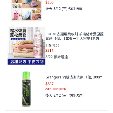
$350
後天 8/12 (三)
預計送達
CUCM 衣類用柔軟剤 羊毛縮水還原蓬
鬆劑, 1個, 【套餐一】大容量1瓶裝
11
%
$356
$314
8/22
預計送達
Grangers 羽絨清潔洗劑, 1個, 300ml
$387
(
$129.00/100ml
)
後天 8/12 (三)
預計送達