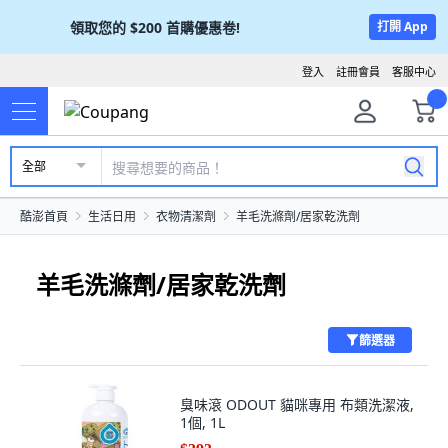
領取您的
$200
首購優惠卷!
打開 App
登入
註冊會員
客服中心
全部
酷澎首頁
生活日用
衣物清潔劑
羊毛洗滌劑/居家乾洗劑
羊毛洗滌劑/居家乾洗劑
篩選器
臭味滾 ODOUT 貓咪專用 布類洗潔液,
1個, 1L