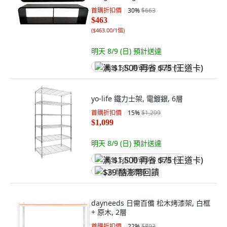
首購折扣價
30
%
$663
$463
(
$463.00/1個
)
明天 8/9 (日)
預計送達
满 $1,500 再省 $75 (王道卡)
yo-life 鐵力士架, 電鍍銀, 6層
首購折扣價
15
%
$1,299
$1,099
明天 8/9 (日)
預計送達
满 $1,500 再省 $75 (王道卡)
$39 酷澎幣回饋
dayneeds 日需百備 松木烤漆架, 白框
+ 原木, 2層
首購折扣價
22
%
$893