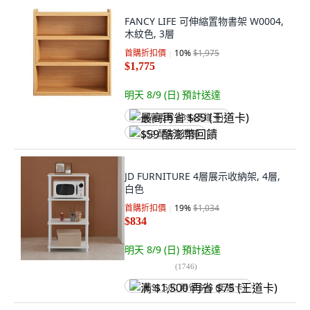
FANCY LIFE 可伸縮置物書架 W0004,
木紋色, 3層
首購折扣價
10
%
$1,975
$1,775
明天 8/9 (日)
預計送達
最高再省 $89 (王道卡)
$59 酷澎幣回饋
JD FURNITURE 4層展示收納架, 4層,
白色
首購折扣價
19
%
$1,034
$834
明天 8/9 (日)
預計送達
(
1746
)
满 $1,500 再省 $75 (王道卡)