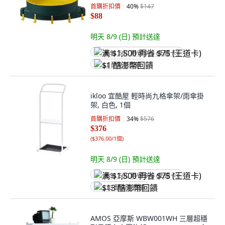
首購折扣價
40
%
$147
$88
明天 8/9 (日)
預計送達
满 $1,500 再省 $75 (王道卡)
$1 酷澎幣回饋
ikloo 宜酷屋 輕時尚九格傘架/雨傘掛
架, 白色, 1個
首購折扣價
34
%
$576
$376
(
$376.00/1個
)
明天 8/9 (日)
預計送達
满 $1,500 再省 $75 (王道卡)
$13 酷澎幣回饋
AMOS 亞摩斯 WBW001WH 三層超穩