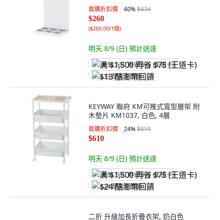
首購折扣價
40
%
$434
$260
(
$260.00/1個
)
明天 8/9 (日)
預計送達
满 $1,500 再省 $75 (王道卡)
$13 酷澎幣回饋
KEYWAY 聯府 KM可推式寬型層架 附
木墊片 KM1037, 白色, 4層
首購折扣價
24
%
$810
$610
明天 8/9 (日)
預計送達
满 $1,500 再省 $75 (王道卡)
$24 酷澎幣回饋
二折 升級加長折疊衣架, 奶白色