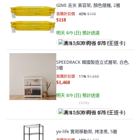
GIMI 吉米 美容架, 顏色隨機, 2層
首購折扣價
40
%
$198
$118
明天 8/9 (日)
預計送達
满 $1,500 再省 $75 (王道卡)
SPEEDRACK 韓國製造立式層架, 白色,
3層
首購折扣價
11
%
$1,668
$1,468
明天 8/9 (日)
預計送達
(
1132
)
满 $1,500 再省 $75 (王道卡)
yo-life 實用移動架, 烤漆黑, 5層