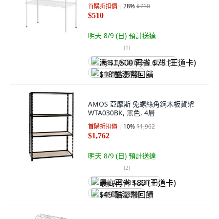
首購折扣價
28
%
$710
$510
明天 8/9 (日)
預計送達
(
1
)
满 $1,500 再省 $75 (王道卡)
$18 酷澎幣回饋
AMOS 亞摩斯 免螺絲角鋼木板貨架
WTA030BK, 黑色, 4層
首購折扣價
10
%
$1,962
$1,762
明天 8/9 (日)
預計送達
(
2
)
最高再省 $89 (王道卡)
$49 酷澎幣回饋