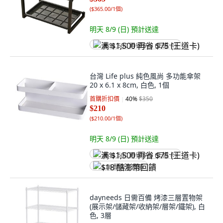
(
$365.00/1個
)
明天 8/9 (日)
預計送達
满 $1,500 再省 $75 (王道卡)
台灣 Life plus 純色風尚 多功能傘架
20 x 6.1 x 8cm, 白色, 1個
首購折扣價
40
%
$350
$210
(
$210.00/1個
)
明天 8/9 (日)
預計送達
满 $1,500 再省 $75 (王道卡)
$18 酷澎幣回饋
dayneeds 日需百備 烤漆三層置物架
(展示架/儲藏架/收納架/層架/鐵架), 白
色, 3層