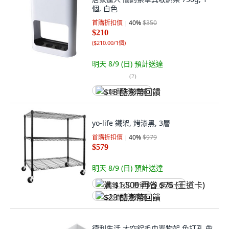
個, 白色
首購折扣價
40
%
$350
$210
(
$210.00/1個
)
明天 8/9 (日)
預計送達
(
2
)
$18 酷澎幣回饋
yo-life 鐵架, 烤漆黑, 3層
首購折扣價
40
%
$979
$579
明天 8/9 (日)
預計送達
满 $1,500 再省 $75 (王道卡)
$23 酷澎幣回饋
德利生活 太空鋁毛巾置物架 免打孔 帶