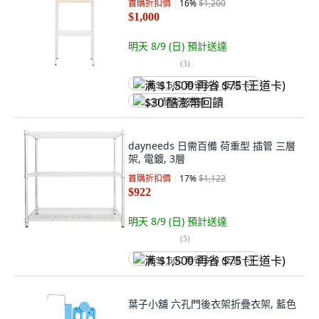
首購折扣價
16
%
$1,200
$1,000
明天 8/9 (日)
預計送達
(
3
)
满 $1,500 再省 $75 (王道卡)
$30 酷澎幣回饋
dayneeds 日需百備 荷重型 插管 三層
架, 電鍍, 3層
首購折扣價
17
%
$1,122
$922
明天 8/9 (日)
預計送達
(
5
)
满 $1,500 再省 $75 (王道卡)
葉子小舖 六孔門後衣架折疊衣架, 藍色