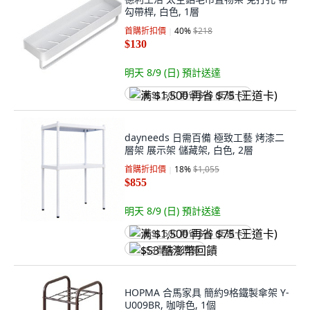
勾帶桿, 白色, 1層
首購折扣價
40
%
$218
$130
明天 8/9 (日)
預計送達
满 $1,500 再省 $75 (王道卡)
dayneeds 日需百備 極致工藝 烤漆二
層架 展示架 儲藏架, 白色, 2層
首購折扣價
18
%
$1,055
$855
明天 8/9 (日)
預計送達
满 $1,500 再省 $75 (王道卡)
$53 酷澎幣回饋
HOPMA 合馬家具 簡約9格鐵製傘架 Y-
U009BR, 咖啡色, 1個