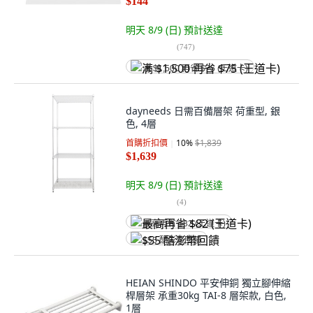
$144
明天 8/9 (日)
預計送達
(
747
)
满 $1,500 再省 $75 (王道卡)
dayneeds 日需百備層架 荷重型, 銀
色, 4層
首購折扣價
10
%
$1,839
$1,639
明天 8/9 (日)
預計送達
(
4
)
最高再省 $82 (王道卡)
$55 酷澎幣回饋
HEIAN SHINDO 平安伸銅 獨立腳伸縮
桿層架 承重30kg TAI-8 層架款, 白色,
1層