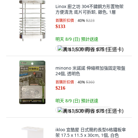
Linox 廚之坊 304不鏽鋼方形置物架
方便清洗 底片可拆卸, 銀色, 1層
首購折扣價
40
%
$223
$133
明天 8/9 (日)
預計送達
满 $1,500 再省 $75 (王道卡)
minono 米諾諾 伸縮桿加強固定吸盤
24個, 透明色
首購折扣價
40
%
$360
$216
明天 8/9 (日)
預計送達
满 $1,500 再省 $75 (王道卡)
ikloo 宜酷屋 日式簡約長型6格鐵板傘
架 17.5 x 11.5 x 30cm, 1個, 白色