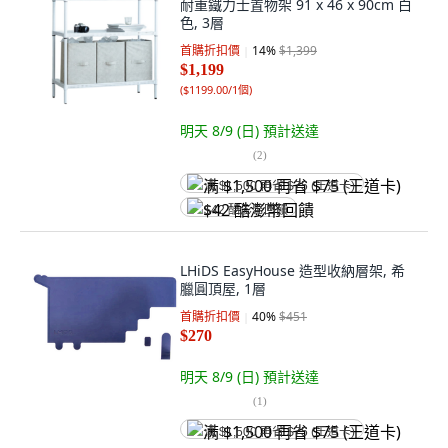
耐重鐵力士置物架 91 x 46 x 90cm 白
色, 3層
首購折扣價
14
%
$1,399
$1,199
(
$1199.00/1個
)
明天 8/9 (日)
預計送達
(
2
)
满 $1,500 再省 $75 (王道卡)
$42 酷澎幣回饋
LHiDS EasyHouse 造型收納層架, 希
臘圓頂屋, 1層
首購折扣價
40
%
$451
$270
明天 8/9 (日)
預計送達
(
1
)
满 $1,500 再省 $75 (王道卡)