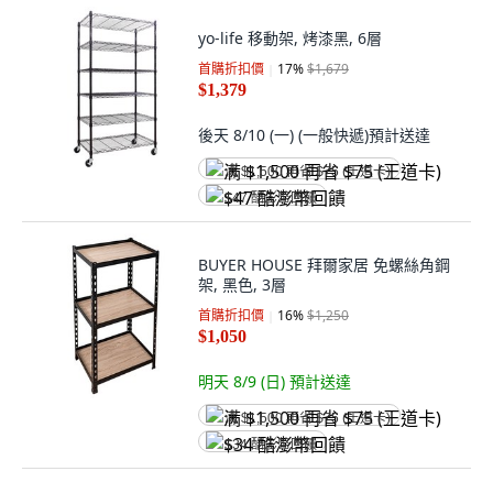
yo-life 移動架, 烤漆黑, 6層
首購折扣價
17
%
$1,679
$1,379
後天 8/10 (一)
(一般快遞)
預計送達
满 $1,500 再省 $75 (王道卡)
$47 酷澎幣回饋
BUYER HOUSE 拜爾家居 免螺絲角鋼
架, 黑色, 3層
首購折扣價
16
%
$1,250
$1,050
明天 8/9 (日)
預計送達
满 $1,500 再省 $75 (王道卡)
$34 酷澎幣回饋