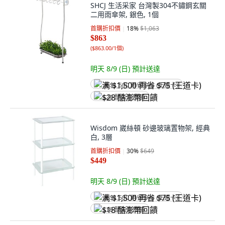
SHCJ 生活采家 台灣製304不鏽鋼玄關
二用雨傘架, 銀色, 1個
首購折扣價
18
%
$1,063
$863
(
$863.00/1個
)
明天 8/9 (日)
預計送達
满 $1,500 再省 $75 (王道卡)
$28 酷澎幣回饋
Wisdom 崴絲頓 砂邊玻璃置物架, 經典
白, 3層
首購折扣價
30
%
$649
$449
明天 8/9 (日)
預計送達
满 $1,500 再省 $75 (王道卡)
$18 酷澎幣回饋