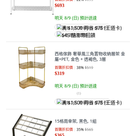
$693
明天 8/9 (日)
預計送達
满 $1,500 再省 $75 (王道卡)
$45 酷澎幣回饋
西格傢飾 奢華風三角置物收納層架 金
屬+PET, 金色 + 透褐色, 3層
首購折扣價
38
%
$519
$319
明天 8/9 (日)
預計送達
(
1
)
满 $1,500 再省 $75 (王道卡)
15格雨傘架, 黑色, 1組
首購折扣價
35
%
$565
$365