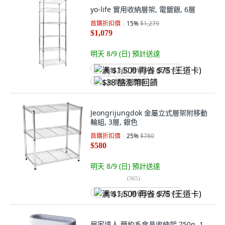
yo-life 實用收納層架, 電鍍銀, 6層
首購折扣價
15
%
$1,279
$1,079
明天 8/9 (日)
預計送達
满 $1,500 再省 $75 (王道卡)
$38 酷澎幣回饋
Jeongrijungdok 金屬立式層架附移動
輪組, 3層, 銀色
首購折扣價
25
%
$780
$580
明天 8/9 (日)
預計送達
(
365
)
满 $1,500 再省 $75 (王道卡)
居家達人 簡約系傘具收納架 750g, 1