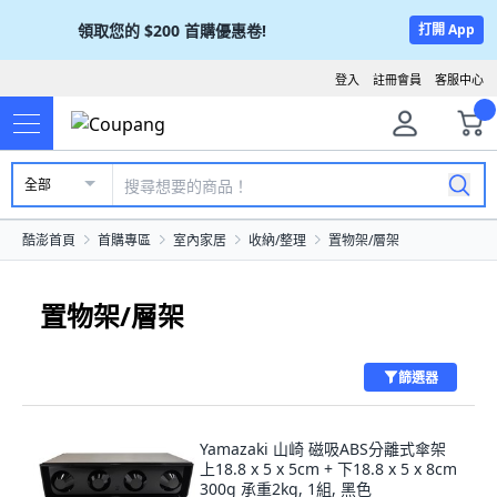
領取您的
$200
首購優惠卷!
打開 App
登入
註冊會員
客服中心
全部
酷澎首頁
首購專區
室內家居
收納/整理
置物架/層架
置物架/層架
篩選器
Yamazaki 山崎 磁吸ABS分離式傘架
上18.8 x 5 x 5cm + 下18.8 x 5 x 8cm
300g 承重2kg, 1組, 黑色