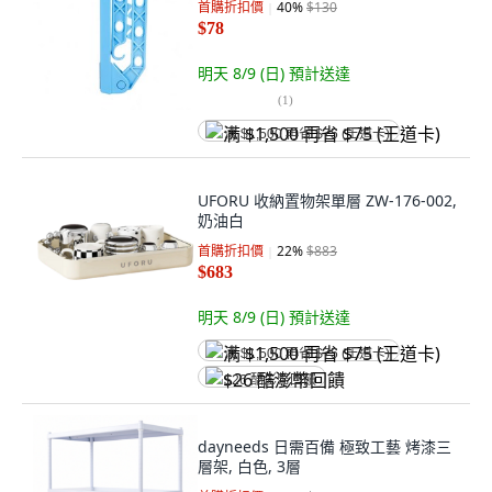
首購折扣價
40
%
$130
$78
明天 8/9 (日)
預計送達
(
1
)
满 $1,500 再省 $75 (王道卡)
UFORU 收納置物架單層 ZW-176-002,
奶油白
首購折扣價
22
%
$883
$683
明天 8/9 (日)
預計送達
满 $1,500 再省 $75 (王道卡)
$26 酷澎幣回饋
dayneeds 日需百備 極致工藝 烤漆三
層架, 白色, 3層