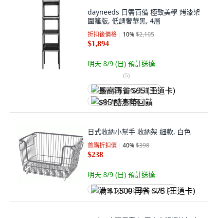
dayneeds 日需百備 極致美學 烤漆架
圍籬版, 低調奢華黑, 4層
折扣後價格
10
%
$2,105
$1,894
明天 8/9 (日)
預計送達
(
5
)
最高再省 $95 (王道卡)
$95 酷澎幣回饋
日式收納小幫手 收納架 細款, 白色
首購折扣價
40
%
$398
$238
明天 8/9 (日)
預計送達
满 $1,500 再省 $75 (王道卡)