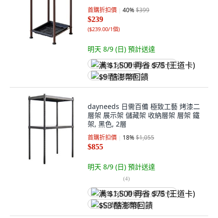
首購折扣價
40
%
$399
$239
(
$239.00/1個
)
明天 8/9 (日)
預計送達
满 $1,500 再省 $75 (王道卡)
$9 酷澎幣回饋
dayneeds 日需百備 極致工藝 烤漆二
層架 展示架 儲藏架 收納層架 層架 鐵
架, 黑色, 2層
首購折扣價
18
%
$1,055
$855
明天 8/9 (日)
預計送達
(
4
)
满 $1,500 再省 $75 (王道卡)
$53 酷澎幣回饋