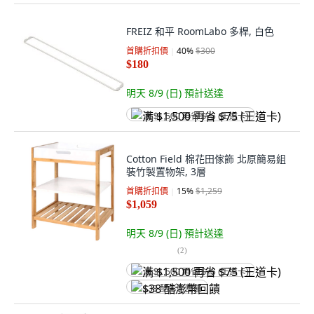
FREIZ 和平 RoomLabo 多桿, 白色
首購折扣價
40
%
$300
$180
明天 8/9 (日)
預計送達
满 $1,500 再省 $75 (王道卡)
Cotton Field 棉花田傢飾 北原簡易組
裝竹製置物架, 3層
首購折扣價
15
%
$1,259
$1,059
明天 8/9 (日)
預計送達
(
2
)
满 $1,500 再省 $75 (王道卡)
$38 酷澎幣回饋