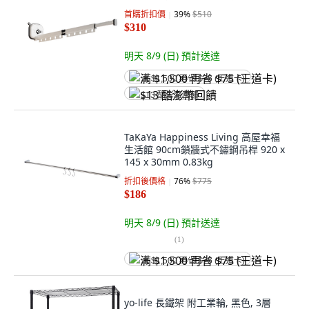
首購折扣價
39
%
$510
$310
明天 8/9 (日)
預計送達
满 $1,500 再省 $75 (王道卡)
$13 酷澎幣回饋
TaKaYa Happiness Living 高屋幸福
生活館 90cm鎖牆式不鏽鋼吊桿 920 x
145 x 30mm 0.83kg
折扣後價格
76
%
$775
$186
明天 8/9 (日)
預計送達
(
1
)
满 $1,500 再省 $75 (王道卡)
yo-life 長鐵架 附工業輪, 黑色, 3層