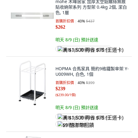
mohe 木暉居家 加厚太空鋁螺絲無痕
貼收納架系列 方型架 0.4kg 2個, 潔白
色, 1層
首購折扣價
40
%
$437
$262
明天 8/9 (日)
預計送達
满 $1,500 再省 $75 (王道卡)
HOPMA 合馬家具 簡約9格鐵製傘架 Y-
U009WH, 白色, 1個
首購折扣價
40
%
$399
$239
(
$239.00/1個
)
明天 8/9 (日)
預計送達
满 $1,500 再省 $75 (王道卡)
$9 酷澎幣回饋