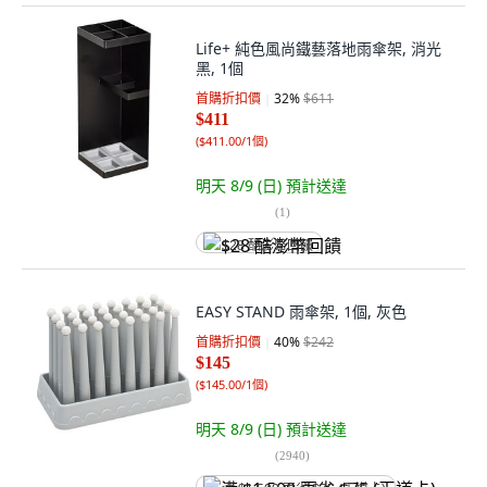
Life+ 純色風尚鐵藝落地雨傘架, 消光
黑, 1個
首購折扣價
32
%
$611
$411
(
$411.00/1個
)
明天 8/9 (日)
預計送達
(
1
)
$28 酷澎幣回饋
EASY STAND 雨傘架, 1個, 灰色
首購折扣價
40
%
$242
$145
(
$145.00/1個
)
明天 8/9 (日)
預計送達
(
2940
)