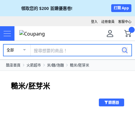
領取您的
$200
首購優惠卷!
打開 App
登入
註冊會員
客服中心
全部
酷澎首頁
火箭超市
米/麵/泡麵
糙米/胚芽米
糙米/胚芽米
篩選器