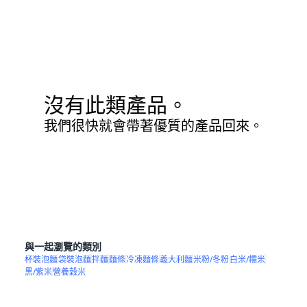
沒有此類產品。
我們很快就會帶著優質的產品回來。
與一起瀏覽的類別
杯裝泡麵
袋裝泡麵
拌麵
麵條
冷凍麵條
義大利麵
米粉/冬粉
白米/糯米
黑/紫米
營養穀米