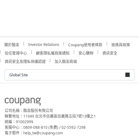
Investor Relations
關於酷澎
Coupang使用者條款
退換貨政策
信任管理中心
顧客隱私權政策通知
安心購物
資訊安全
資訊安全及隱私保護認證
加入酷澎商城
Global Site
公司名稱：酷澎股份有限公司
聯繫地址：11049 台北市信義區信義路五段7號13樓之1
統編：91002999
客服中心：0809-088-810 (免費) / 02-5592-7298
電子郵件：help_tw@coupang.com