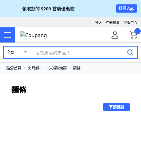
領取您的
$200
首購優惠卷!
打開 App
登入
註冊會員
客服中心
全部
酷澎首頁
火箭超市
米/麵/泡麵
麵條
麵條
篩選器