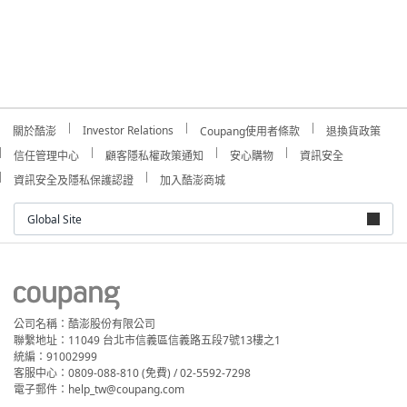
Investor Relations
關於酷澎
Coupang使用者條款
退換貨政策
信任管理中心
顧客隱私權政策通知
安心購物
資訊安全
資訊安全及隱私保護認證
加入酷澎商城
Global Site
公司名稱：酷澎股份有限公司
聯繫地址：11049 台北市信義區信義路五段7號13樓之1
統編：91002999
客服中心：0809-088-810 (免費) / 02-5592-7298
電子郵件：help_tw@coupang.com