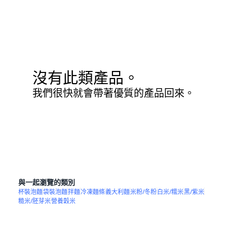
沒有此類產品。
我們很快就會帶著優質的產品回來。
與一起瀏覽的類別
杯裝泡麵
袋裝泡麵
拌麵
冷凍麵條
義大利麵
米粉/冬粉
白米/糯米
黑/紫米
糙米/胚芽米
營養穀米