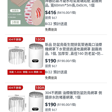
神器防霧冷凝水哈氣玻璃貼紙 副廠商
品, 寬60mm*5m長,0x0cm, 1個
$416
(
$416.00/1個
)
運費 $67
8/22
預計送達
免費退貨
新品 防鼠鳥衛生間排氣管通風口油煙
機網罩下水管道過濾地漏網罩 副廠商
品, 1個, 加厚型 ,直徑160 防老鼠+防鳥
+防蛇
$190
(
$190.00/1個
)
運費 $67
8/22
預計送達
免費退貨
304不銹鋼 油煙機管防鼠防鳥網罩 側
牆排水防堵塞網罩, 1個
$190
(
$190.00/1個
)
運費 $67