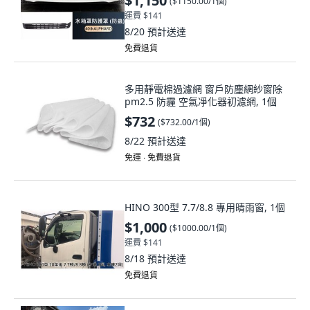
$1,150
(
$1150.00/1個
)
運費 $141
8/20
預計送達
免費退貨
多用靜電棉過濾網 窗戶防塵網紗窗除
pm2.5 防霾 空氣凈化器初濾網, 1個
$732
(
$732.00/1個
)
8/22
預計送達
免運 ∙ 免費退貨
HINO 300型 7.7/8.8 專用晴雨窗, 1個
$1,000
(
$1000.00/1個
)
運費 $141
8/18
預計送達
免費退貨