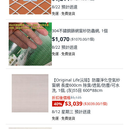
8/22
預計送達
免運 ∙ 免費退貨
304不鏽鋼篩網窗紗防蟲網, 1個
$1,070
(
$1070.00/1個
)
8/22
預計送達
免運 ∙ 免費退貨
【Original Life沅瑢】防霾淨化空氣紗
窗網 長度600cm 除臭/透氣/防塵/可水
洗, 1個, (灰)55目 600*88cm
折扣後價格
$5,135
$3,039
40
%
(
$3039.00/1個
)
8/12 星期三
預計送達
免運 ∙ 免費退貨