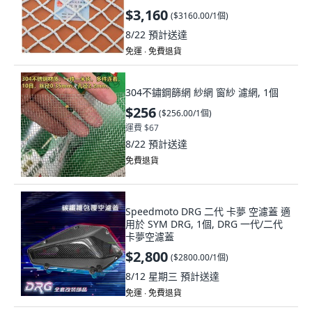
長 集裝箱平櫃 10
$3,160
(
$3160.00/1個
)
8/22
預計送達
免運 ∙ 免費退貨
304不鏽鋼篩網 紗網 窗紗 濾網, 1個
$256
(
$256.00/1個
)
運費 $67
8/22
預計送達
免費退貨
Speedmoto DRG 二代 卡夢 空濾蓋 適
用於 SYM DRG, 1個, DRG 一代/二代
卡夢空濾蓋
$2,800
(
$2800.00/1個
)
8/12 星期三
預計送達
免運 ∙ 免費退貨