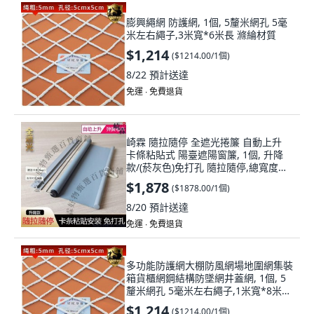
膨興繩網 防護網, 1個, 5釐米網孔 5毫
米左右繩子,3米寬*6米長 滌綸材質
$1,214
(
$1214.00/1個
)
8/22
預計送達
免運 ∙ 免費退貨
崎霖 隨拉隨停 全遮光捲簾 自動上升
卡條粘貼式 陽臺遮陽窗簾, 1個, 升降
款/(菸灰色)免打孔 隨拉隨停,總寬度
140（布寬138）x高150cm
$1,878
(
$1878.00/1個
)
8/20
預計送達
免運 ∙ 免費退貨
多功能防護網大棚防風網場地圍網集裝
箱貨櫃網鋼結構防墜網井蓋網, 1個, 5
釐米網孔 5毫米左右繩子,1米寬*8米長
滌綸材質
$1,214
(
$1214.00/1個
)