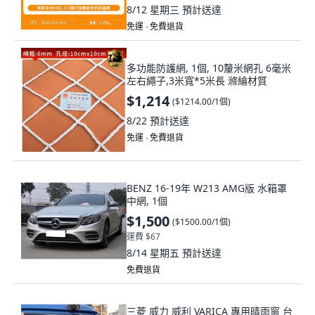
8/12 星期三
預計送達
免運 ∙ 免費退貨
多功能防護網, 1個, 10釐米網孔 6毫米
左右繩子,3米寬*5米長 滌綸材質
$1,214
(
$1214.00/1個
)
8/22
預計送達
免運 ∙ 免費退貨
BENZ 16-19年 W213 AMG版 水箱罩
中網, 1個
$1,500
(
$1500.00/1個
)
運費 $67
8/14 星期五
預計送達
免費退貨
三菱 威力 威利 VARICA 專用晴雨窗 台