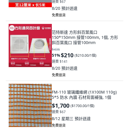
運費 $67
8/20
預計送達
免費退貨
范特新達 方形斜百葉風口
150*150mm 接管100mm, 1個, 方形
斜百葉風口 接管100mm
$436
$210
51
%
(
$210.00/1個
)
運費 $141
8/20
預計送達
免費退貨
FM-110 玻璃纖維網 (1X100M 110g)
5*5 防水 內牆 石材背面補強, 1個
$1,700
(
$1700.00/1個
)
運費 $67
8/12 星期三
預計送達
免費退貨