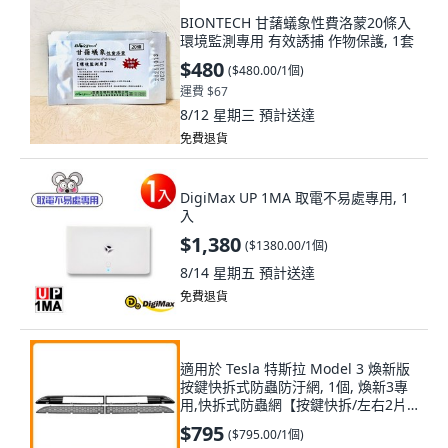
BIONTECH 甘藷蟻象性費洛蒙20條入
環境監測專用 有效誘捕 作物保護, 1套
$480
(
$480.00/1個
)
運費 $67
8/12 星期三
預計送達
免費退貨
DigiMax UP 1MA 取電不易處專用, 1
入
$1,380
(
$1380.00/1個
)
8/14 星期五
預計送達
免費退貨
適用於 Tesla 特斯拉 Model 3 煥新版
按鍵快拆式防蟲防汙網, 1個, 煥新3專
用,快拆式防蟲網【按鍵快拆/左右2片
式】
$795
(
$795.00/1個
)