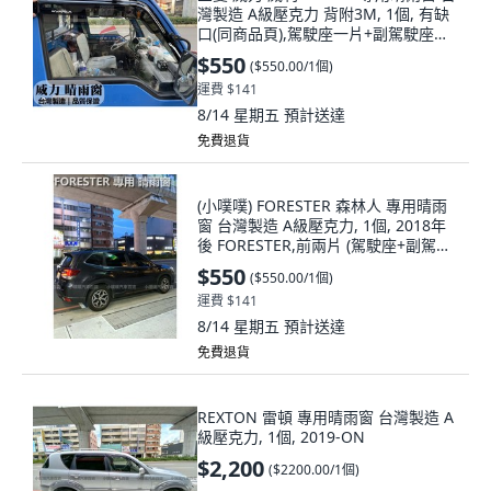
灣製造 A級壓克力 背附3M, 1個, 有缺
口(同商品頁),駕駛座一片+副駕駛座一
片
$550
(
$550.00/1個
)
運費 $141
8/14 星期五
預計送達
免費退貨
(小噗噗) FORESTER 森林人 專用晴雨
窗 台灣製造 A級壓克力, 1個, 2018年
後 FORESTER,前兩片 (駕駛座+副駕駛
座)
$550
(
$550.00/1個
)
運費 $141
8/14 星期五
預計送達
免費退貨
REXTON 雷頓 專用晴雨窗 台灣製造 A
級壓克力, 1個, 2019-ON
$2,200
(
$2200.00/1個
)