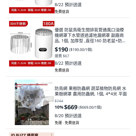
8/22
預計送達
免費退貨
優選 防鼠鳥衛生間排氣管通風口油煙
機網罩下水管道過濾地漏網罩 副廠商
品, 1個, 加厚型 ,直徑160 防老鼠+防鳥
+防蛇
$190
(
$190.00/1個
)
運費 $67
8/22
預計送達
免費退貨
防鳥網 果樹防蟲網 蔬菜植物防鳥網 水
果樹網罩 農用防蟲網, 1個, 4*4米 平面
$744
$669
10
%
(
$669.00/1個
)
8/20
預計送達
免運 ∙ 免費退貨