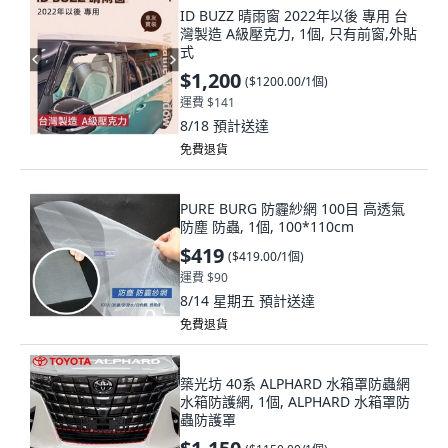
ID BUZZ 晴雨窗 2022年以後 專用 台
灣製造 A級壓克力, 1個, 只有前窗,外貼
式
$1,200
(
$1200.00/1個
)
運費 $141
8/18
預計送達
免費退貨
PURE BURG 防霾紗網 100目 高透氣
防塵 防蟲, 1個, 100*110cm
$419
(
$419.00/1個
)
運費 $90
8/14 星期五
預計送達
免費退貨
築光坊 40系 ALPHARD 水箱罩防蟲網
水箱防護網, 1個, ALPHARD 水箱罩防
蟲防護罩