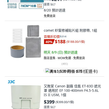
運費 $67
8/20
預計送達
免費退貨
comet 紗窗修補貼片組 附膠帶, 1組
首購折扣價
$314
$188
40
%
(
$188.00/1個
)
明天 8/9 (日)
預計送達
酷澎直售 ∙ WOW免運 ∙ 免費退貨
(
401
)
满 $1,500 再省 $75 (王道卡)
又敗家 Canon 副廠 佳能 ET-83D 遮光
罩 適用於 EF 100-400mm F4.5-5.6L
IS II USM, 1個
$399
(
$399.00/1個
)
運費 $67