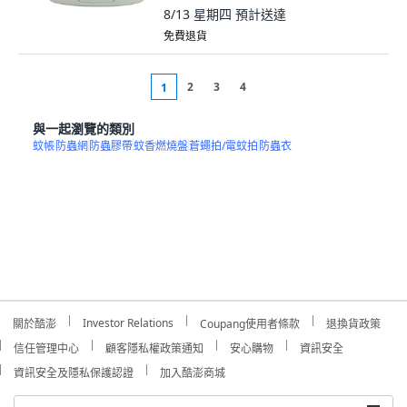
8/13 星期四
預計送達
免費退貨
2
3
4
1
與一起瀏覽的類別
蚊帳
防蟲網
防蟲膠帶
蚊香燃燒盤
蒼蠅拍/電蚊拍
防蟲衣
Investor Relations
關於酷澎
Coupang使用者條款
退換貨政策
信任管理中心
顧客隱私權政策通知
安心購物
資訊安全
資訊安全及隱私保護認證
加入酷澎商城