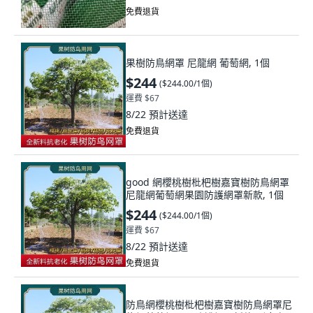
免費退貨
果樹防鳥網罩 尼龍網 葡萄網, 1個
$244
(
$244.00/1個
)
運費 $67
8/22
預計送達
免費退貨
good 網櫻桃樹枇杷樹嘉寶樹防鳥網罩
尼龍網葡萄網果園防護網罩新款, 1個
$244
(
$244.00/1個
)
運費 $67
8/22
預計送達
免費退貨
防鳥網櫻桃樹枇杷樹嘉寶樹防鳥網罩尼