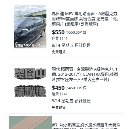
馬自達 MPV 專用晴雨窗 - A級壓克力
附贈3M雙面膠 高密合度 透光佳, 1個,
前兩片 (駕駛座+副駕駛座)
$550
(
$550.00/1個
)
運費 $141
8/14 星期五
預計送達
免費退貨
現代 晴雨窗 - 台灣製造 A級壓克力, 1
個, 2012-2017年 ELANTRA專用,後兩
片(乘客座左一片+乘客座右一片)
$450
(
$450.00/1個
)
運費 $141
8/14 星期五
預計送達
免費退貨
窗戶吸水貼窗臺淌水流水結露冬天防寒