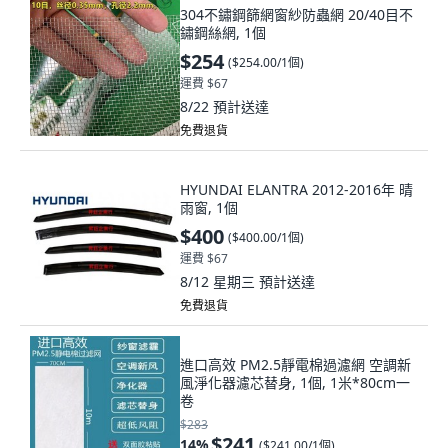
304不鏽鋼篩網窗紗防蟲網 20/40目不
鏽鋼絲網, 1個
$254
(
$254.00/1個
)
運費 $67
8/22
預計送達
免費退貨
HYUNDAI ELANTRA 2012-2016年 晴
雨窗, 1個
$400
(
$400.00/1個
)
運費 $67
8/12 星期三
預計送達
免費退貨
進口高效 PM2.5靜電棉過濾網 空調新
風淨化器濾芯替身, 1個, 1米*80cm一
卷
$283
$241
14
%
(
$241.00/1個
)