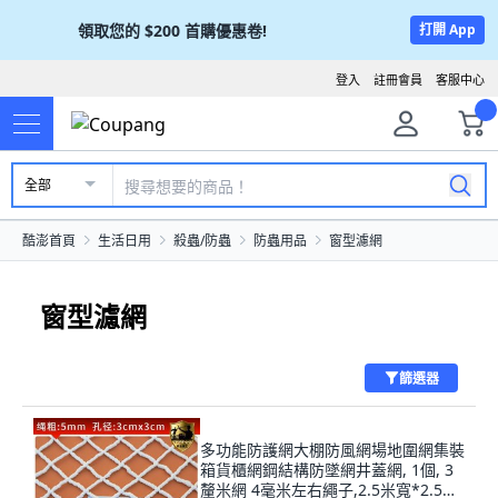
領取您的
$200
首購優惠卷!
打開 App
登入
註冊會員
客服中心
全部
酷澎首頁
生活日用
殺蟲/防蟲
防蟲用品
窗型濾網
窗型濾網
篩選器
多功能防護網大棚防風網場地圍網集裝
箱貨櫃網鋼結構防墜網井蓋網, 1個, 3
釐米網 4毫米左右繩子,2.5米寬*2.5米