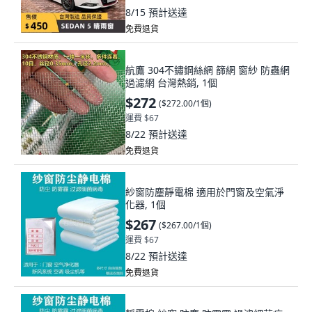
8/15
預計送達
免費退貨
航鷹 304不鏽鋼絲網 篩網 窗紗 防蟲網
過濾網 台灣熱銷, 1個
$272
(
$272.00/1個
)
運費 $67
8/22
預計送達
免費退貨
紗窗防塵靜電棉 適用於門窗及空氣淨
化器, 1個
$267
(
$267.00/1個
)
運費 $67
8/22
預計送達
免費退貨