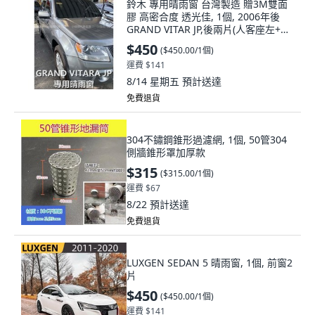
鈴木 專用晴雨窗 台灣製造 贈3M雙面
膠 高密合度 透光佳, 1個, 2006年後
GRAND VITAR JP,後兩片(人客座左+人
客座右)
$450
(
$450.00/1個
)
運費 $141
8/14 星期五
預計送達
免費退貨
304不鏽鋼錐形過濾網, 1個, 50管304
側牆錐形罩加厚款
$315
(
$315.00/1個
)
運費 $67
8/22
預計送達
免費退貨
LUXGEN SEDAN 5 晴雨窗, 1個, 前窗2
片
$450
(
$450.00/1個
)
運費 $141