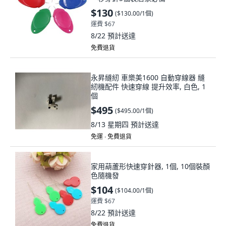
$130
(
$130.00/1個
)
運費 $67
8/22
預計送達
免費退貨
永昇縫紉 車樂美1600 自動穿線器 縫
紉機配件 快速穿線 提升效率, 白色, 1
個
$495
(
$495.00/1個
)
8/13 星期四
預計送達
免運 ∙ 免費退貨
家用葫蘆形快速穿針器, 1個, 10個裝顏
色隨機發
$104
(
$104.00/1個
)
運費 $67
8/22
預計送達
免費退貨