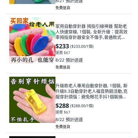
8/21
預計送達
免費退貨
家用自動穿針器 拇指引線神器 幫助老
人快速穿線, 1個裝, 全新升級：提高效
率拇指穿針器安全不傷手,普通款式：
精準無誤1個裝省時省力, N/A
$233
(
$233.00/1個
)
運費 $67
8/22
預計送達
免費退貨
升級款老人專用自動穿針器, 1個裝, 新
升級8.3自動穿針老人福音熱銷活動,克
服穿針煩惱：避免眼花手抖1個裝操作
簡單, N/A
$288
(
$288.00/1個
)
運費 $67
8/22
預計送達
免費退貨