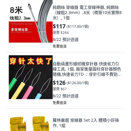
純鋼絲 穿線器 電工穿線神器, 純鋼絲
（線粗2.3mm）,8米（標簽10米實際8
米）, 1個
$117
(
$117.00/1個
)
運費 $264
8/22
預計送達
免費退貨
自動葫蘆形縫紉機穿針器 快速省力引
線工具, 1個, 廠家衝量圓柱穿針器顏色
隨機,快速省力TD ：穿針引線不費勁
TD2個
$126
(
$126.00/1個
)
運費 $67
8/22
預計送達
免費退貨
蘿林嚴選 穿線器 Set 2入 體積小好操
作, 1組