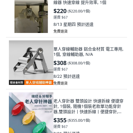
線器 快速穿線 提升效率, 1個
$220
(
$220.00/1個
)
運費 $67
8/13 星期四
預計送達
免費退貨
單人穿線輔助器 鋁合金材質 電工專用,
1個, 穿線輔助器, N/A
$308
(
$308.00/1個
)
運費 $67
8/22
預計送達
免費退貨
老人穿針器 雙頭設計 快速拆線 便捷穿
針, 1個裝, 隨機1個裝老款單功能穿針
器,雙頭設計丨快速拆線丨便捷穿針,
N/A
$355
(
$355.00/1個
)
運費 $67