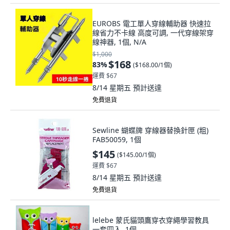
EUROBS 電工單人穿線輔助器 快速拉
線省力不卡線 高度可調, 一代穿線架穿
線神器, 1個, N/A
$1,000
$168
83
%
(
$168.00/1個
)
運費 $67
8/14 星期五
預計送達
免費退貨
Sewline 蝴蝶牌 穿線器替換針匣 (粗)
FAB50059, 1個
$145
(
$145.00/1個
)
運費 $67
8/14 星期五
預計送達
免費退貨
lelebe 蒙氏貓頭鷹穿衣穿繩學習教具
一套四入, 1個