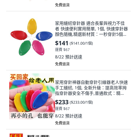
免費退貨
家用縫紉穿針器 適合長輩與視力不佳
者 快速便利實用簡單, 1個, 快速穿針器
顏色隨機,精選新材質：一秒穿針5個裝
居家必備
$141
(
$141.00/1個
)
運費 $67
8/22
預計送達
免費退貨
家用穿針神器自動穿針引線器老人快速
手工縫紉, 1個, 全新升級：提高效率拇
指穿針器安全不傷手,普通款式：精準
無誤1個裝省時省力, N/A
$233
(
$233.00/1個
)
運費 $67
8/22
預計送達
免費退貨