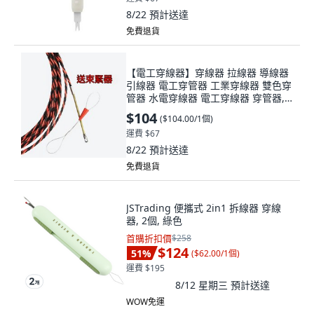
8/22
預計送達
免費退貨
【電工穿線器】穿線器 拉線器 導線器
引線器 電工穿管器 工業穿線器 雙色穿
管器 水電穿線器 電工穿線器 穿管器, 1
個, 新款彈簧【扁頭款】,10米【送2個
$104
(
$104.00/1個
)
緊束器】
運費 $67
8/22
預計送達
免費退貨
JSTrading 便攜式 2in1 拆線器 穿線
器, 2個, 綠色
首購折扣價
$258
$124
51
%
(
$62.00/1個
)
運費 $195
8/12 星期三
預計送達
WOW免運