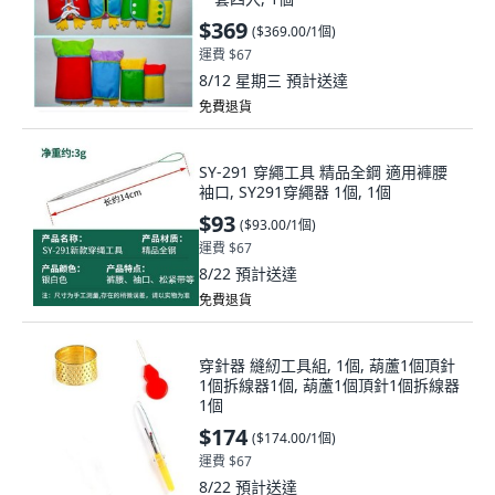
$369
(
$369.00/1個
)
運費 $67
8/12 星期三
預計送達
免費退貨
SY-291 穿繩工具 精品全鋼 適用褲腰
袖口, SY291穿繩器 1個, 1個
$93
(
$93.00/1個
)
運費 $67
8/22
預計送達
免費退貨
穿針器 縫紉工具組, 1個, 葫蘆1個頂針
1個拆線器1個, 葫蘆1個頂針1個拆線器
1個
$174
(
$174.00/1個
)
運費 $67
8/22
預計送達