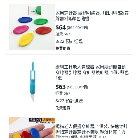
家用穿針器 縫紉引線器, 1個, 拇指款穿
線器3個,顏色隨機
$64
(
$64.00/1個
)
運費 $67
8/22
預計送達
免費退貨
縫紉工具老人穿線器 家用縫紉機自動
穿線器引線器 穿針器換針器, 1個, 藍色
1個
$63
(
$63.00/1個
)
運費 $67
8/22
預計送達
免費退貨
拇指老人便捷穿針器, 1個裝, 快速穿針
拇指穿針器穿針不費眼,輕薄材質：方
便省力1個裝小號手感, N/A