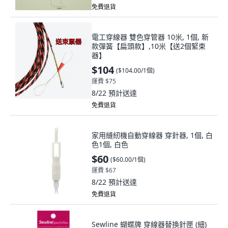
免費退貨
電工穿線器 雙色穿管器 10米, 1個, 新
款彈簧【扁頭款】,10米【送2個緊束
器】
$104
(
$104.00/1個
)
運費 $75
8/22
預計送達
免費退貨
家用縫紉機自動穿線器 穿針器, 1個, 白
色1個, 白色
$60
(
$60.00/1個
)
運費 $67
8/22
預計送達
免費退貨
Sewline 蝴蝶牌 穿線器替換針匣 (細)