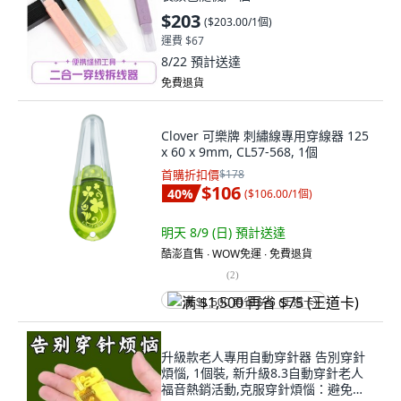
$203
(
$203.00/1個
)
運費 $67
8/22
預計送達
免費退貨
Clover 可樂牌 刺繡線專用穿線器 125
x 60 x 9mm, CL57-568, 1個
首購折扣價
$178
$106
40
%
(
$106.00/1個
)
明天 8/9 (日)
預計送達
酷澎直售 ∙ WOW免運 ∙ 免費退貨
(
2
)
满 $1,500 再省 $75 (王道卡)
升級款老人專用自動穿針器 告別穿針
煩惱, 1個裝, 新升級8.3自動穿針老人
福音熱銷活動,克服穿針煩惱：避免眼