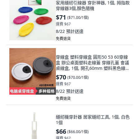
家用縫紉引線器 穿針神器, 1個, 拇指款
穿線器3個,顏色隨機
$71
(
$71.00/1個
)
運費 $67
8/22
預計送達
免費退貨
穿線盒 塑料穿線盒 圓形50 53 60穿線
盒 辦公桌面塑料走線蓋 穿線孔蓋 會議
桌線盒, 1個, 開孔60mm 塑料黑色線盒
1個裝, 黑色
$70
(
$70.00/1個
)
運費 $67
8/22
預計送達
免費退貨
縫紉機穿針器 居家縫紉工具, 1個, 白色
1個
$66
(
$66.00/1個
)
運費 $67