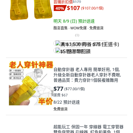
首購折扣價
$179
$107
40
%
(
$107.00/1個
)
明天 8/9 (日)
預計送達
酷澎直售 ∙ WOW免運 ∙ 免費退貨
(
1
)
满 $1,500 再省 $75 (王道卡)
$5 酷澎幣回饋
自動穿針器 老人專用 簡單好用, 1個,
升級全新自動穿針器老人穿針不費眼,
普通品質：費力穿針1個裝複雜難用
$77
(
$77.00/1個
)
運費 $67
8/22
預計送達
免費退貨
超能玩工 保固一年 穿線器 電工穿管器
雙色穿管器 引線器, 紅色和黑色, 1個