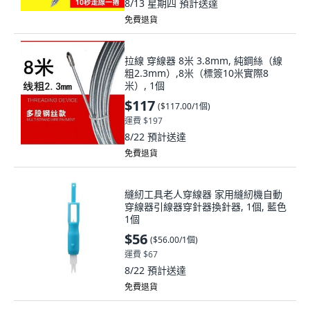
8/13 星期四
預計送達
免費退貨
拉線 穿線器 8米 3.8mm, 純鋼絲（線
粗2.3mm）,8米（標簽10米實際8
米）, 1個
$117
(
$117.00/1個
)
運費 $197
8/22
預計送達
免費退貨
縫紉工具老人穿線器 家用縫紉機自動
穿線器引線器穿針器換針器, 1個, 藍色
1個
$56
(
$56.00/1個
)
運費 $67
8/22
預計送達
免費退貨