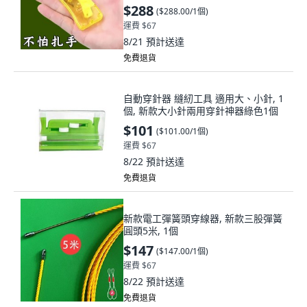
花手抖1個裝操作簡單, N/A
$288
(
$288.00/1個
)
運費 $67
8/21
預計送達
免費退貨
自動穿針器 縫紉工具 適用大、小針, 1
個, 新款大小針兩用穿針神器綠色1個
$101
(
$101.00/1個
)
運費 $67
8/22
預計送達
免費退貨
新款電工彈簧頭穿線器, 新款三股彈簧
圓頭5米, 1個
$147
(
$147.00/1個
)
運費 $67
8/22
預計送達
免費退貨