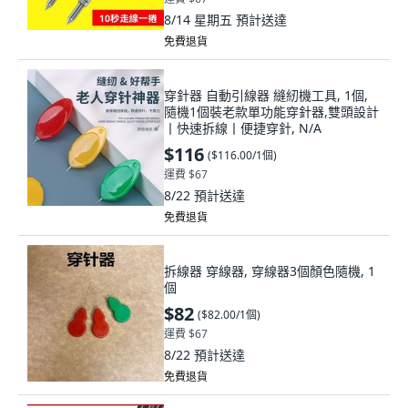
8/14 星期五
預計送達
免費退貨
穿針器 自動引線器 縫紉機工具, 1個,
隨機1個裝老款單功能穿針器,雙頭設計
丨快速拆線丨便捷穿針, N/A
$116
(
$116.00/1個
)
運費 $67
8/22
預計送達
免費退貨
拆線器 穿線器, 穿線器3個顏色隨機, 1
個
$82
(
$82.00/1個
)
運費 $67
8/22
預計送達
免費退貨