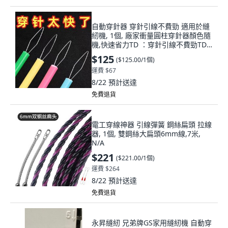
自動穿針器 穿針引線不費勁 適用於縫
紉機, 1個, 廠家衝量圓柱穿針器顏色隨
機,快速省力TD ：穿針引線不費勁TD2
個
$125
(
$125.00/1個
)
運費 $67
8/22
預計送達
免費退貨
電工穿線神器 引線彈簧 鋼絲扁頭 拉線
器, 1個, 雙鋼絲大扁頭6mm線,7米,
N/A
$221
(
$221.00/1個
)
運費 $264
8/22
預計送達
免費退貨
永昇縫紉 兄弟牌GS家用縫紉機 自動穿