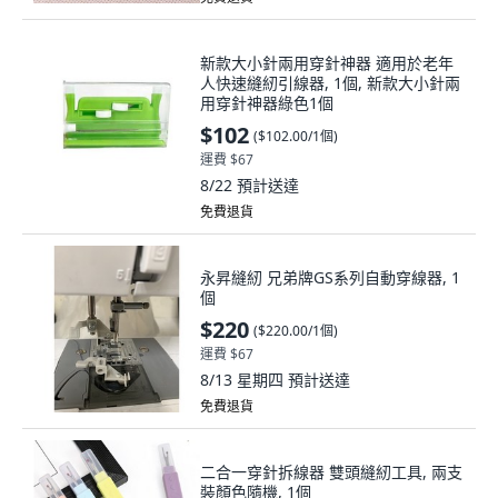
新款大小針兩用穿針神器 適用於老年
人快速縫紉引線器, 1個, 新款大小針兩
用穿針神器綠色1個
$102
(
$102.00/1個
)
運費 $67
8/22
預計送達
免費退貨
永昇縫紉 兄弟牌GS系列自動穿線器, 1
個
$220
(
$220.00/1個
)
運費 $67
8/13 星期四
預計送達
免費退貨
二合一穿針拆線器 雙頭縫紉工具, 兩支
裝顏色隨機, 1個