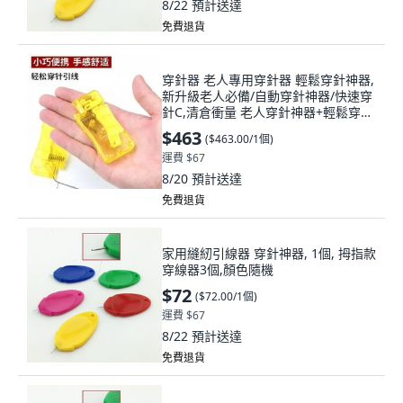
8/22
預計送達
免費退貨
穿針器 老人專用穿針器 輕鬆穿針神器,
新升級老人必備/自動穿針神器/快速穿
針C,清倉衝量 老人穿針神器+輕鬆穿針
+秒穿針, 1個, N/A
$463
(
$463.00/1個
)
運費 $67
8/20
預計送達
免費退貨
家用縫紉引線器 穿針神器, 1個, 拇指款
穿線器3個,顏色隨機
$72
(
$72.00/1個
)
運費 $67
8/22
預計送達
免費退貨