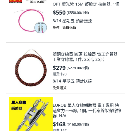
OPT 螢光紫 15M 輕鬆穿 拉線器, 1個
$550
(
$550.00/1個
)
8/14 星期五
預計送達
免運 ∙ 免費退貨
塑鋼穿線器 圓頭 拉線器 電工穿管器
工業穿線器, 1件, 25米, 25米
$279
(
$279.00/1個
)
運費 $90
8/14 星期五
預計送達
免費退貨
EUROB 單人穿線輔助器 電工專用 快
速省力不卡線, 1個, 一代穿線架穿線神
器, N/A
$168
(
$168.00/1個
)
運費 $67