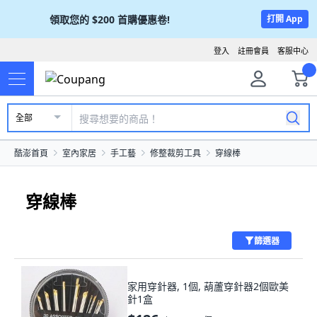
領取您的
$200
首購優惠卷!
打開 App
登入
註冊會員
客服中心
全部
酷澎首頁
室內家居
手工藝
修整裁剪工具
穿線棒
穿線棒
篩選器
家用穿針器, 1個, 葫蘆穿針器2個歐美
針1盒