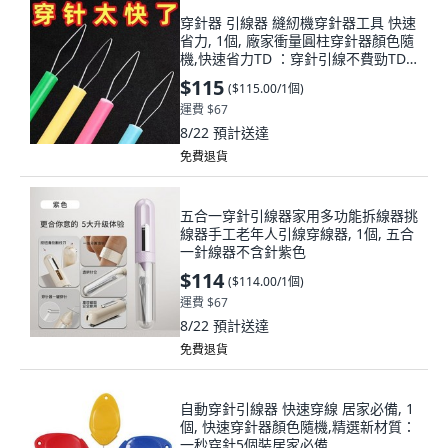
穿針器 引線器 縫紉機穿針器工具 快速
省力, 1個, 廠家衝量圓柱穿針器顏色隨
機,快速省力TD ：穿針引線不費勁TD2
個
$115
(
$115.00/1個
)
運費 $67
8/22
預計送達
免費退貨
五合一穿針引線器家用多功能拆線器挑
線器手工老年人引線穿線器, 1個, 五合
一針線器不含針紫色
$114
(
$114.00/1個
)
運費 $67
8/22
預計送達
免費退貨
自動穿針引線器 快速穿線 居家必備, 1
個, 快速穿針器顏色隨機,精選新材質：
一秒穿針5個裝居家必備