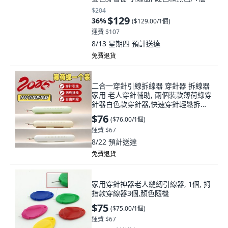
$204
$129
36
%
(
$129.00/1個
)
運費 $107
8/13 星期四
預計送達
免費退貨
二合一穿針引線拆線器 穿針器 拆線器
家用 老人穿針輔助, 兩個裝款薄荷綠穿
針器白色款穿針器,快速穿針輕鬆拆線,
1個
$76
(
$76.00/1個
)
運費 $67
8/22
預計送達
免費退貨
家用穿針神器老人縫紉引線器, 1個, 拇
指款穿線器3個,顏色隨機
$75
(
$75.00/1個
)
運費 $67