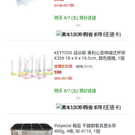
(
$148.00/1個
)
明天 8/7 (五)
預計送達
(
4
)
满 $1,500 再省 $75 (王道卡)
KEYTOSS 詰朵斯 專利心型伸縮式杯架
K359 18 x 6 x 19.5cm, 顏色隨機, 1個
首購折扣價
40
%
$150
$90
(
$90.00/1個
)
明天 8/7 (五)
預計送達
(
6
)
满 $1,500 再省 $75 (王道卡)
Polywise 翰庭 不鏽鋼餐具瀝水架
400g, 4格, BI-6110, 1個