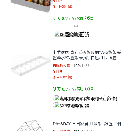
$119
(
$119.00/1個
)
明天 8/7 (五)
預計送達
(
1
)
$6 酷澎幣回饋
上手家居 直立式碗盤收納架/碗盤架/碗
盤瀝水架/盤架/碗架, 白色, 1個, 6層
首購折扣價
65
%
$438
$149
(
$149.00/1個
)
明天 8/7 (五)
預計送達
满 $1,500 再省 $75 (王道卡)
$7 酷澎幣回饋
DAY&DAY 日日家居 紅酒架, 銀色, 1個