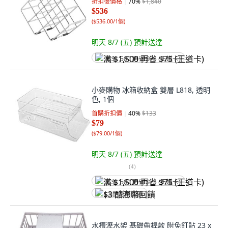
折扣後價格
70
%
$1,840
$536
(
$536.00/1個
)
明天 8/7 (五)
預計送達
满 $1,500 再省 $75 (王道卡)
小麥購物 冰箱收納盒 雙層 L818, 透明
色, 1個
首購折扣價
40
%
$133
$79
(
$79.00/1個
)
明天 8/7 (五)
預計送達
(
4
)
满 $1,500 再省 $75 (王道卡)
$3 酷澎幣回饋
水槽瀝水架 基礎帶桿款 附免釘貼 23 x