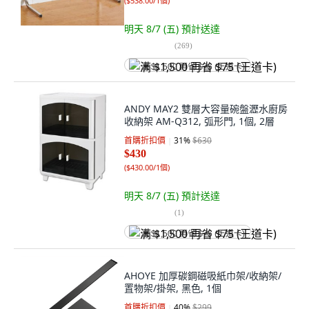
(
$538.00/1個
)
明天 8/7 (五)
預計送達
(
269
)
满 $1,500 再省 $75 (王道卡)
ANDY MAY2 雙層大容量碗盤瀝水廚房
收納架 AM-Q312, 弧形門, 1個, 2層
首購折扣價
31
%
$630
$430
(
$430.00/1個
)
明天 8/7 (五)
預計送達
(
1
)
满 $1,500 再省 $75 (王道卡)
AHOYE 加厚碳鋼磁吸紙巾架/收納架/
置物架/掛架, 黑色, 1個
首購折扣價
40
%
$299