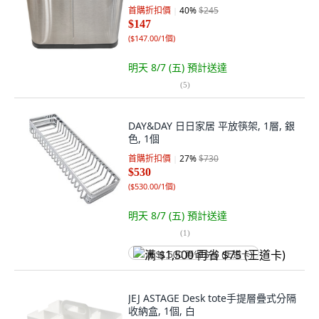
首購折扣價
40
%
$245
$147
(
$147.00/1個
)
明天 8/7 (五)
預計送達
(
5
)
DAY&DAY 日日家居 平放筷架, 1層, 銀
色, 1個
首購折扣價
27
%
$730
$530
(
$530.00/1個
)
明天 8/7 (五)
預計送達
(
1
)
满 $1,500 再省 $75 (王道卡)
JEJ ASTAGE Desk tote手提層疊式分隔
收納盒, 1個, 白