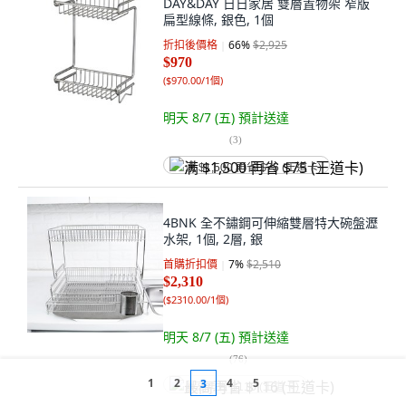
DAY&DAY 日日家居 雙層置物架 窄版
扁型線條, 銀色, 1個
折扣後價格
66
%
$2,925
$970
(
$970.00/1個
)
明天 8/7 (五)
預計送達
(
3
)
满 $1,500 再省 $75 (王道卡)
4BNK 全不鏽鋼可伸縮雙層特大碗盤瀝
水架, 1個, 2層, 銀
首購折扣價
7
%
$2,510
$2,310
(
$2310.00/1個
)
明天 8/7 (五)
預計送達
(
76
)
1
2
4
5
3
最高再省 $116 (王道卡)