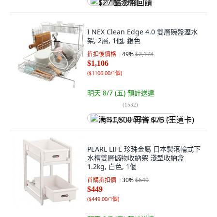
$27 酷澎幣回饋
I NEX Clean Edge 4.0 雙層碗盤瀝水
架, 2層, 1個, 銀色
折扣後價格
49
%
$2,178
$1,106
(
$1106.00/1個
)
明天 8/7 (五)
預計送達
(
1532
)
满 $1,500 再省 $75 (王道卡)
PEARL LIFE 珍珠金屬 日本製滾輪式下
水槽雙層儲物收納架 淺型收納盒
1.2kg, 白色, 1個
首購折扣價
30
%
$649
$449
(
$449.00/1個
)