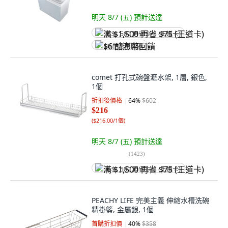
明天 8/7 (五)
預計送達
满 $1,500 再省 $75 (王道卡)
$6 酷澎幣回饋
comet 打孔式碗盤瀝水架, 1層, 銀色,
1個
折扣後價格
64
%
$602
$216
(
$216.00/1個
)
明天 8/7 (五)
預計送達
(
1423
)
满 $1,500 再省 $75 (王道卡)
PEACHY LIFE 完美主義 伸縮水槽洗碗
精掛籃, 金屬銀, 1個
首購折扣價
40
%
$358