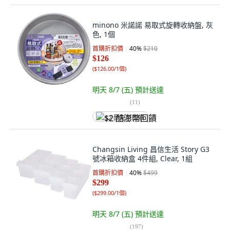
minono 米諾諾 易取式旋轉收納盤, 灰
色, 1個
首購折扣價
40
%
$210
$126
(
$126.00/1個
)
明天 8/7 (五)
預計送達
(
11
)
$2 酷澎幣回饋
Changsin Living 昌信生活 Story G3
號冰箱收納盒 4件組, Clear, 1組
首購折扣價
40
%
$499
$299
(
$299.00/1個
)
明天 8/7 (五)
預計送達
(
197
)