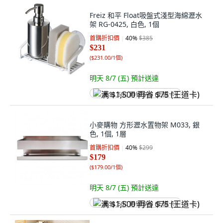
Freiz 和平 Float吸盤式淺型海綿瀝水
架 RG-0425, 白色, 1個
首購折扣價
40
%
$385
$231
(
$231.00/1個
)
明天 8/7 (五)
預計送達
满 $1,500 再省 $75 (王道卡)
小麥購物 方形瀝水置物架 M033, 銀
色, 1個, 1層
首購折扣價
40
%
$299
$179
(
$179.00/1個
)
明天 8/7 (五)
預計送達
满 $1,500 再省 $75 (王道卡)