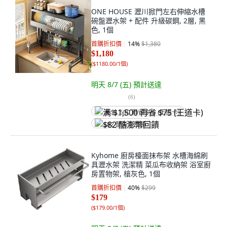
ONE HOUSE 瀝川掀門左右伸縮水槽
碗盤瀝水架 + 配件 升級碳鋼, 2層, 黑
色, 1個
首購折扣價
14
%
$1,380
$1,180
(
$1180.00/1個
)
明天 8/7 (五)
預計送達
(
6
)
满 $1,500 再省 $75 (王道卡)
$82 酷澎幣回饋
Kyhome 廚房檯面抹布架 水槽海綿刷
具瀝水架 洗潔精 菜瓜布收納架 浴室廚
房置物架, 槍灰色, 1個
首購折扣價
40
%
$299
$179
(
$179.00/1個
)