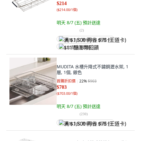
$214
(
$214.00/1個
)
明天 8/7 (五)
預計送達
(
2
)
满 $1,500 再省 $75 (王道卡)
$11 酷澎幣回饋
MUDITA 水槽升降式不鏽鋼瀝水架, 1
層, 1個, 銀色
首購折扣價
22
%
$903
$703
(
$703.00/1個
)
明天 8/7 (五)
預計送達
(
230
)
满 $1,500 再省 $75 (王道卡)