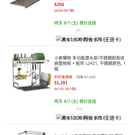
$294
(
$294.00/1個
)
明天 8/7 (五)
預計送達
(
2
)
满 $1,500 再省 $75 (王道卡)
小麥購物 多功能瀝水架/不銹鋼廚房收
納置物架 + 配件 L2421, 不銹鋼原色, 1
組
折扣後價格
15
%
$1,390
$1,181
(
$1181.00/1個
)
明天 8/7 (五)
預計送達
(
21
)
满 $1,500 再省 $75 (王道卡)