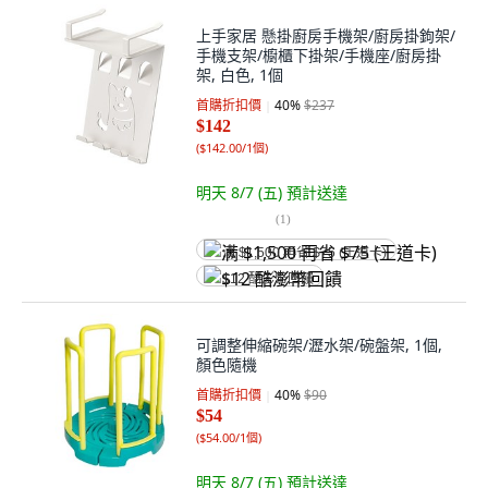
上手家居 懸掛廚房手機架/廚房掛鉤架/
手機支架/櫥櫃下掛架/手機座/廚房掛
架, 白色, 1個
首購折扣價
40
%
$237
$142
(
$142.00/1個
)
明天 8/7 (五)
預計送達
(
1
)
满 $1,500 再省 $75 (王道卡)
$12 酷澎幣回饋
可調整伸縮碗架/瀝水架/碗盤架, 1個,
顏色隨機
首購折扣價
40
%
$90
$54
(
$54.00/1個
)
明天 8/7 (五)
預計送達