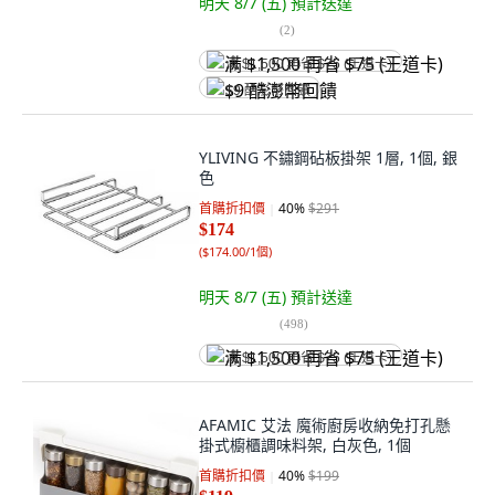
明天 8/7 (五)
預計送達
(
2
)
满 $1,500 再省 $75 (王道卡)
$9 酷澎幣回饋
YLIVING 不鏽鋼砧板掛架 1層, 1個, 銀
色
首購折扣價
40
%
$291
$174
(
$174.00/1個
)
明天 8/7 (五)
預計送達
(
498
)
满 $1,500 再省 $75 (王道卡)
AFAMIC 艾法 魔術廚房收納免打孔懸
掛式櫥櫃調味料架, 白灰色, 1個
首購折扣價
40
%
$199