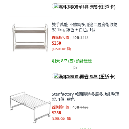
满 $1,500 再省 $75 (王道卡)
雙手萬能 不鏽鋼多用途二層廚衛收納
架 1kg, 銀色 + 白色, 1個
首購折扣價
40
%
$418
$250
(
$250.00/1個
)
明天 8/7 (五)
預計送達
(
2
)
满 $1,500 再省 $75 (王道卡)
Stenfactory 韓國製造多層多功能整理
架, 1個, 銀色
首購折扣價
40
%
$430
$258
(
$258.00/1個
)