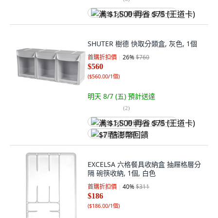
满 $1,500 再省 $75 (王道卡)
SHUTER 樹德 快取分類盒, 灰色, 1個
首購折扣價
26
%
$760
$560
(
$560.00/1個
)
明天 8/7 (五)
預計送達
(
2
)
满 $1,500 再省 $75 (王道卡)
$7 酷澎幣回饋
EXCELSA 六格餐具收納盒 抽屜格層分
隔 碗筷收納, 1個, 白色
首購折扣價
40
%
$311
$186
(
$186.00/1個
)