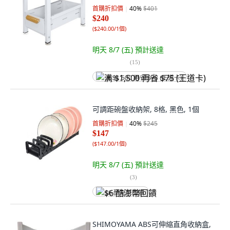
首購折扣價
40
%
$401
$240
(
$240.00/1個
)
明天 8/7 (五)
預計送達
(
15
)
满 $1,500 再省 $75 (王道卡)
可調距碗盤收納架, 8格, 黑色, 1個
首購折扣價
40
%
$245
$147
(
$147.00/1個
)
明天 8/7 (五)
預計送達
(
3
)
$6 酷澎幣回饋
SHIMOYAMA ABS可伸縮直角收納盒,