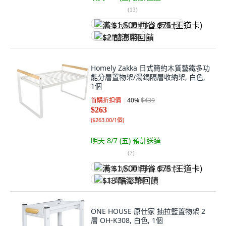
(
13
)
满 $1,500 再省 $75 (王道卡)
$2 酷澎幣回饋
Homely Zakka 日式簡約木質藝鐵多功
能分層置物架/湯鍋隔層收納架, 白色,
1個
首購折扣價
40
%
$439
$263
(
$263.00/1個
)
明天 8/7 (五)
預計送達
(
7
)
满 $1,500 再省 $75 (王道卡)
$13 酷澎幣回饋
ONE HOUSE 原仕家 抽拉籃置物架 2
層 OH-K308, 白色, 1個