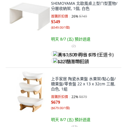
SHIMOYAMA 北歐風桌上型ㄇ型置物/
分層收納架, 1個, 白色
首購折扣價
26
%
$749
$549
(
$549.00/1個
)
明天 8/7 (五)
預計送達
(
2
)
满 $1,500 再省 $75 (王道卡)
$22 酷澎幣回饋
上手家居 陶瓷水果盤 水果架/點心盤/
糖果盤/零食盤 22 x 13 x 32cm 三層,
白色, 1組
首購折扣價
22
%
$879
$679
(
$679.00/1個
)
明天 8/7 (五)
預計送達
(
13
)