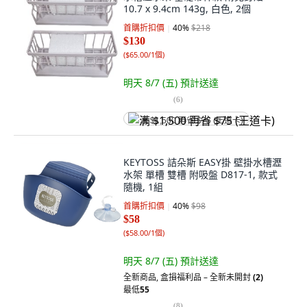
10.7 x 9.4cm 143g, 白色, 2個
首購折扣價
40
%
$218
$130
(
$65.00/1個
)
明天 8/7 (五)
預計送達
(
6
)
满 $1,500 再省 $75 (王道卡)
KEYTOSS 詰朵斯 EASY掛 壁掛水槽瀝
水架 單槽 雙槽 附吸盤 D817-1, 款式
隨機, 1組
首購折扣價
40
%
$98
$58
(
$58.00/1個
)
明天 8/7 (五)
預計送達
全新商品
,
盒損福利品 – 全新未開封
(2)
最低
55
(
8
)