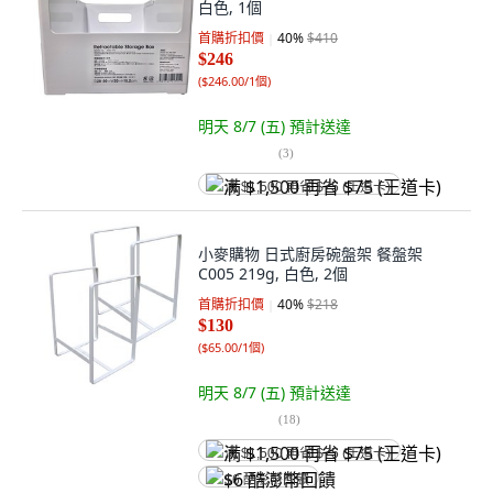
白色, 1個
首購折扣價
40
%
$410
$246
(
$246.00/1個
)
明天 8/7 (五)
預計送達
(
3
)
满 $1,500 再省 $75 (王道卡)
小麥購物 日式廚房碗盤架 餐盤架
C005 219g, 白色, 2個
首購折扣價
40
%
$218
$130
(
$65.00/1個
)
明天 8/7 (五)
預計送達
(
18
)
满 $1,500 再省 $75 (王道卡)
$6 酷澎幣回饋