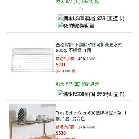
明天 8/7 (五)
預計送達
(
2
)
满 $1,500 再省 $75 (王道卡)
$8 酷澎幣回饋
西格傢飾 不鏽鋼矽膠可折疊瀝水架
800g, 不鏽鋼, 1個
首購折扣價
40
%
$386
$231
(
$231.00/1個
)
明天 8/7 (五)
預計送達
满 $1,500 再省 $75 (王道卡)
Tres Belle Kaer 600型碗盤瀝水架, 1
個, 1層, 混合色
首購折扣價
27
%
$738
$538