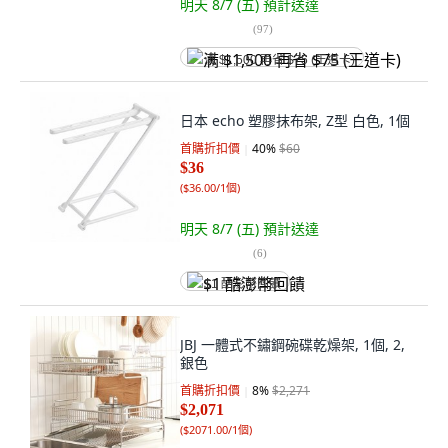
明天 8/7 (五)
預計送達
(
97
)
满 $1,500 再省 $75 (王道卡)
日本 echo 塑膠抹布架, Z型 白色, 1個
首購折扣價
40
%
$60
$36
(
$36.00/1個
)
明天 8/7 (五)
預計送達
(
6
)
$1 酷澎幣回饋
JBJ 一體式不鏽鋼碗碟乾燥架, 1個, 2,
銀色
首購折扣價
8
%
$2,271
$2,071
(
$2071.00/1個
)