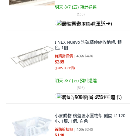
明天 8/7 (五)
預計送達
(
156
)
最高再省 $104 (王道卡)
I NEX Nuevo 洗碗精伸縮收納架, 銀
色, 1個
首購折扣價
40
%
$476
$285
(
$285.00/1個
)
明天 8/7 (五)
預計送達
(
503
)
满 $1,500 再省 $75 (王道卡)
小麥購物 碗盤瀝水置物架 側開 L1120
小, 1層, 1個, 白色
首購折扣價
40
%
$248
$148