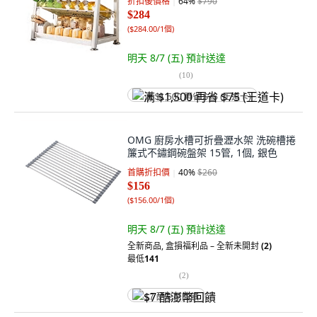
折扣後價格
64
%
$790
$284
(
$284.00/1個
)
明天 8/7 (五)
預計送達
(
10
)
满 $1,500 再省 $75 (王道卡)
OMG 廚房水槽可折疊瀝水架 洗碗槽捲
簾式不鏽鋼碗盤架 15管, 1個, 銀色
首購折扣價
40
%
$260
$156
(
$156.00/1個
)
明天 8/7 (五)
預計送達
全新商品
,
盒損福利品 – 全新未開封
(2)
最低
141
(
2
)
$7 酷澎幣回饋