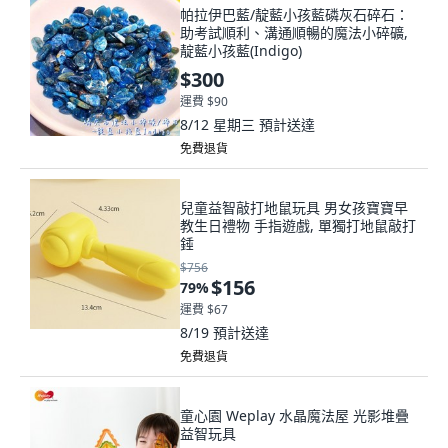
帕拉伊巴藍/靛藍小孩藍磷灰石碎石：
助考試順利、溝通順暢的魔法小碎礦,
靛藍小孩藍(Indigo)
$300
運費 $90
8/12 星期三
預計送達
免費退貨
兒童益智敲打地鼠玩具 男女孩寶寶早
教生日禮物 手指遊戲, 單獨打地鼠敲打
錘
$756
$156
79
%
運費 $67
8/19
預計送達
免費退貨
童心園 Weplay 水晶魔法屋 光影堆疊
益智玩具