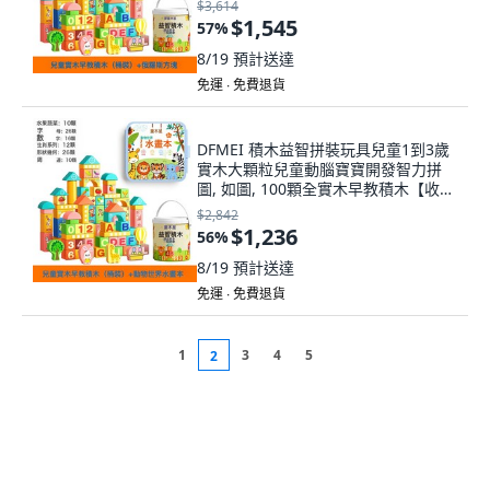
$3,614
$1,545
57
%
8/19
預計送達
免運 ∙ 免費退貨
DFMEI 積木益智拼裝玩具兒童1到3歲
實木大顆粒兒童動腦寶寶開發智力拼
圖, 如圖, 100顆全實木早教積木【收納
袋+形狀配對收納桶】+動物世界水
$2,842
$1,236
56
%
8/19
預計送達
免運 ∙ 免費退貨
1
3
4
5
2