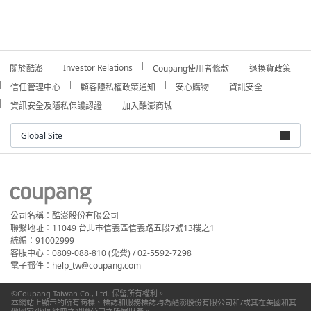
Investor Relations
關於酷澎
Coupang使用者條款
退換貨政策
信任管理中心
顧客隱私權政策通知
安心購物
資訊安全
資訊安全及隱私保護認證
加入酷澎商城
Global Site
公司名稱：酷澎股份有限公司
聯繫地址：11049 台北市信義區信義路五段7號13樓之1
統編：91002999
客服中心：0809-088-810 (免費) / 02-5592-7298
電子郵件：help_tw@coupang.com
©Coupang Taiwan Co., Ltd. 保留所有權利。
本網站上顯示的所有商標、標誌和服務標誌均為酷澎股份有限公司和/或其在美國和其