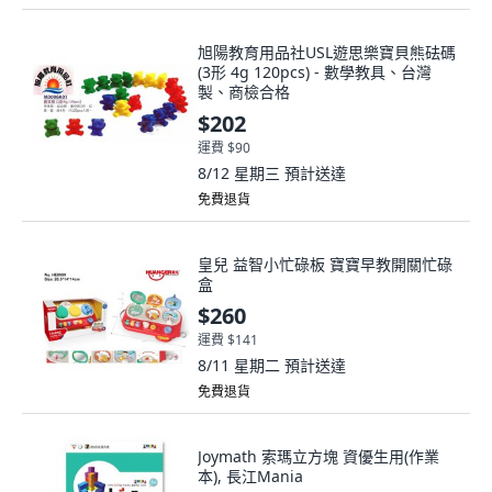
旭陽教育用品社USL遊思樂寶貝熊砝碼
(3形 4g 120pcs) - 數學教具、台灣
製、商檢合格
$202
運費 $90
8/12 星期三
預計送達
免費退貨
皇兒 益智小忙碌板 寶寶早教開關忙碌
盒
$260
運費 $141
8/11 星期二
預計送達
免費退貨
Joymath 索瑪立方塊 資優生用(作業
本), 長江Mania