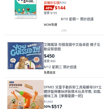
首購折扣價
$282
$144
48
%
運費 $195
8/10 星期一
預計送達
WOW免運
(
10
)
艾賜魔袋 你猜我猜中文版桌遊 親子互
動益智遊戲
$450
運費 $90
8/12 星期三
預計送達
免費退貨
DFMEI 兒童手動拆卸工具箱螺母DIY立
體拼盤擰螺絲拼裝積木玩具早教, 如圖,
螺絲工具【單獨電鑽一把】
$1,042
$517
50
%