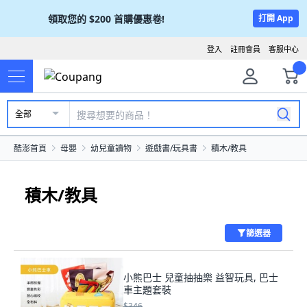
領取您的
$200
首購優惠卷!
打開 App
登入
註冊會員
客服中心
全部
酷澎首頁
母嬰
幼兒童讀物
遊戲書/玩具書
積木/教具
積木/教具
篩選器
小熊巴士 兒童抽抽樂 益智玩具, 巴士
車主題套裝
$346