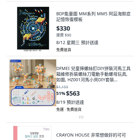
BDF能量圖 MM系列 MM5 阿茲海默症
記憶恢復模板
$330
運費 $90
8/12 星期三
預計送達
免費退貨
DFMEI 兒童擰螺絲釘DIY拼裝河馬工具
箱維修拆裝螺絲刀電動手動螺母玩具,
如圖, HZ001河馬小貝DIY套裝
60PCS【藍色】
$1,159
$563
51
%
8/19
預計送達
免運 ∙ 免費退貨
(
1
)
CRAYON HOUSE 非常想做好的可可