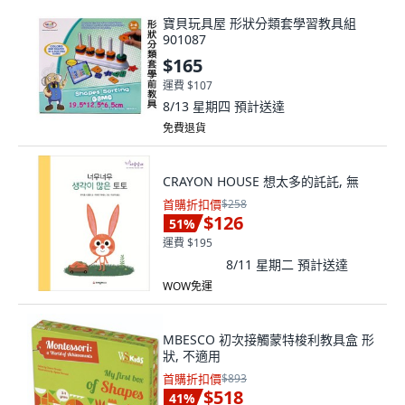
寶貝玩具屋 形狀分類套學習教具組
901087
$165
運費 $107
8/13 星期四
預計送達
免費退貨
CRAYON HOUSE 想太多的託託, 無
首購折扣價
$258
$126
51
%
運費 $195
8/11 星期二
預計送達
WOW免運
MBESCO 初次接觸蒙特梭利教具盒 形
狀, 不適用
首購折扣價
$893
$518
41
%