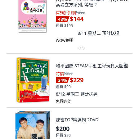
索瑪立方系列, 等級 2
首購折扣價
$282
$144
48
%
運費 $195
8/11 星期二
預計送達
WOW免運
(
46
)
和平國際 STEAM手動工程玩具大圖鑑
特價
$350
$229
34
%
運費 $90
8/12 星期三
預計送達
免費退貨
陳雷TOP精選輯 2DVD
$200
運費 $90