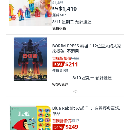
$1,485
$1,410
5
%
運費 $67
8/11 星期二
預計送達
免費退貨
BORIM PRESS 泰坦：12位巨人的大家
來找碴, 不適用
首購折扣價
$423
$211
50
%
運費 $195
8/10 星期一
預計送達
WOW免運
(
6
)
Blue Rabbit 皮諾丘 ： 有聲經典童話,
單品
首購折扣價
$517
$249
51
%