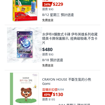
$229
34
%
運費 $90
8/12 星期三
預計送達
免費退貨
水伊布V擴散式卡磚 伊布英雄系列收藏
精美卡牌保護展示, 經典磁吸磚,不含卡
片
$480
運費 $90
8/18
預計送達
免費退貨
CRAYON HOUSE 不斷生氣的小熊
Gomi
首購折扣價
$258
$130
49
%
運費 $195