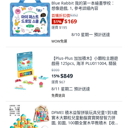
Blue Rabbit 我的第一本繪畫學校：
想像遊戲, 1, 參考詳細內容
首購折扣價
$352
$169
51
%
運費 $195
8/10 星期一
預計送達
WOW免運
【Plus-Plus 加加積木】小顆粒主題遊
戲冊 125pcs, 海洋 PLU011004, 精裝
$999
$849
15
%
運費 $67
8/11 星期二
預計送達
免費退貨
DFMEI 積木益智拼裝玩具兒童1到3歲
實木大顆粒兒童動腦寶寶開發智力拼
圖, 如圖, 100顆全實木早教積木【收納
袋+形狀配對收納桶】+俄羅斯塊積