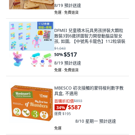
8/19
預計送達
免運 ∙ 免費退貨
DFMEI 兒童積木玩具男孩拼裝大顆粒
散裝3到6歲拼圖智力開發動腦益智女
孩, 如圖, 【中號馬卡龍色】112粒袋裝
$1,043
$517
50
%
8/19
預計送達
免運 ∙ 免費退貨
MBESCO 初次接觸的蒙特梭利數字教
具盒, 不適用
首購折扣價
$893
$587
34
%
運費 $195
8/10 星期一
預計送達
免運