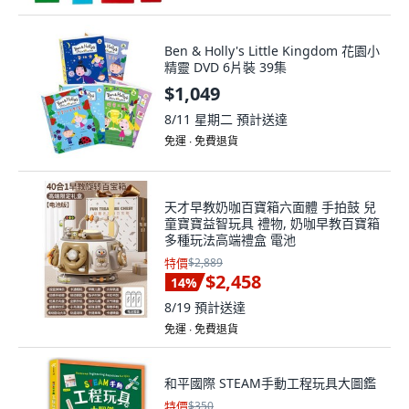
Ben & Holly's Little Kingdom 花園小
精靈 DVD 6片裝 39集
$1,049
8/11 星期二
預計送達
免運 ∙ 免費退貨
天才早教奶咖百寶箱六面體 手拍鼓 兒
童寶寶益智玩具 禮物, 奶咖早教百寶箱
多種玩法高端禮盒 電池
特價
$2,889
$2,458
14
%
8/19
預計送達
免運 ∙ 免費退貨
和平國際 STEAM手動工程玩具大圖鑑
特價
$350