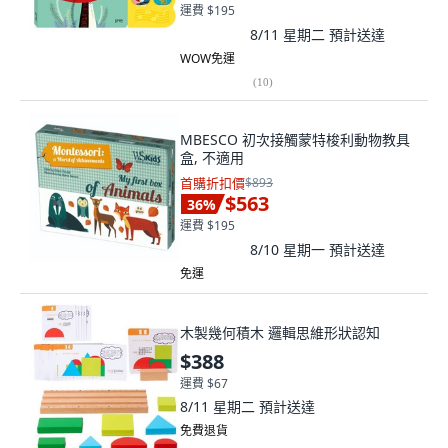
運費 $195
8/11 星期二
預計送達
WOW免運
(
10
)
MBESCO 初次接觸蒙特梭利動物教具
盒, 不適用
首購折扣價
$893
$563
36
%
運費 $195
8/10 星期一
預計送達
免運
木製幾何積木 邏輯思維形狀認知
$388
運費 $67
8/11 星期二
預計送達
免費退貨