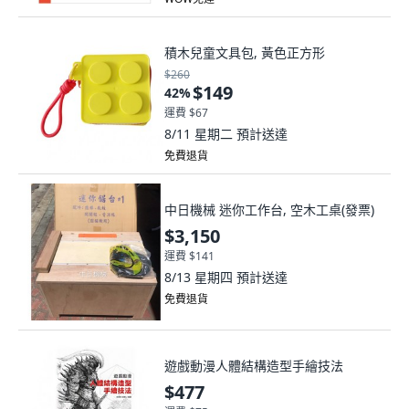
積木兒童文具包, 黃色正方形
$260
$149
42
%
運費 $67
8/11 星期二
預計送達
免費退貨
中日機械 迷你工作台, 空木工桌(發票)
$3,150
運費 $141
8/13 星期四
預計送達
免費退貨
遊戲動漫人體結構造型手繪技法
$477