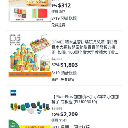
$312
9
%
運費 $67
8/19
預計送達
免費退貨
DFMEI 積木益智拼裝玩具兒童1到3歲
實木大顆粒兒童動腦寶寶開發智力拼
圖, 如圖, 100顆全實木早教積木【收納
袋+形狀配對收納桶】+八合一聰明
$4,257
$1,803
57
%
8/19
預計送達
免運 ∙ 免費退貨
【Plus-Plus 加加積木】小顆粒 小加加
輪子 底板組 (PLU005010)
$2,599
$2,209
15
%
運費 $141
8/11 星期二
預計送達