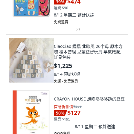
$474
39
%
運費 $90
8/12 星期三
預計送達
免費退貨
(
2
)
CiaoCiao 繑繑 北歐風 26字母 原木方
塊 積木套組 兒童益智玩具 早教啟蒙,
詳見包裝
$1,225
8/14
預計送達
免運 ∙ 免費退貨
CRAYON HOUSE 想咚咚咚咚跳的豆豆
首購折扣價
$258
$127
50
%
運費 $195
8/11 星期二
預計送達
WOW免運