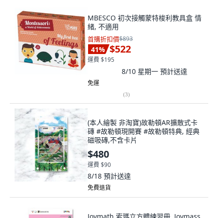
MBESCO 初次接觸蒙特梭利教具盒 情
緒, 不適用
首購折扣價
$893
$522
41
%
運費 $195
8/10 星期一
預計送達
免運
(
3
)
(本人繪製 非淘寶)故勒頓AR擴散式卡
磚 #故勒頓現開賽 #故勒頓特典, 經典
磁吸磚,不含卡片
$480
運費 $90
8/18
預計送達
免費退貨
Joymath 索瑪立方體練習冊, Joymass