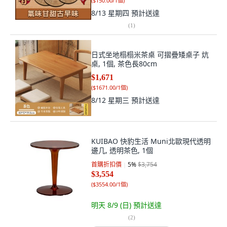
(
$150.00/1個
)
8/13 星期四
預計送達
(
1
)
日式坐地榻榻米茶桌 可摺疊矮桌子 炕
桌, 1個, 茶色長80cm
$1,671
(
$1671.00/1個
)
8/12 星期三
預計送達
KUIBAO 快豹生活 Muni北歐現代透明
邊几, 透明茶色, 1個
首購折扣價
5
%
$3,754
$3,554
(
$3554.00/1個
)
明天 8/9 (日)
預計送達
(
2
)