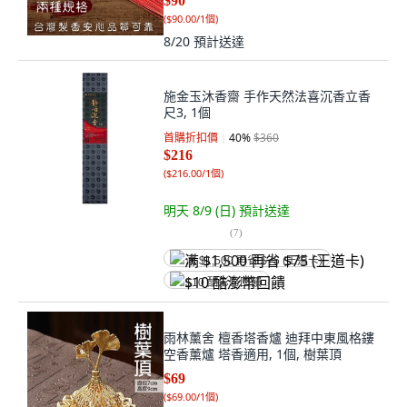
$90
(
$90.00/1個
)
8/20
預計送達
施金玉沐香齋 手作天然法喜沉香立香
尺3, 1個
首購折扣價
40
%
$360
$216
(
$216.00/1個
)
明天 8/9 (日)
預計送達
(
7
)
满 $1,500 再省 $75 (王道卡)
$10 酷澎幣回饋
雨林薰舍 檀香塔香爐 迪拜中東風格鏤
空香薰爐 塔香適用, 1個, 樹葉頂
$69
(
$69.00/1個
)