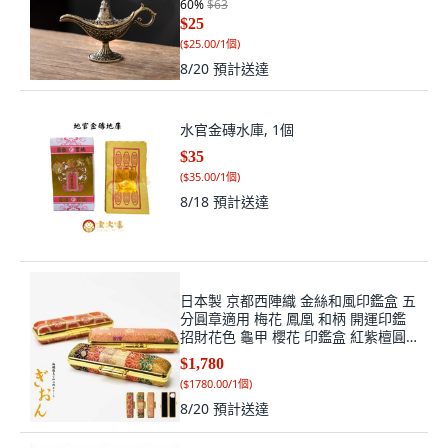
60
%
$63
$25
(
$25.00/1個
)
8/20
預計送達
水官金磚水庫, 1個
$35
(
$35.00/1個
)
8/18
預計送達
日本製 京都西陣織 金絲和風印鑑盒 五
分圓章適用 梅花 鳳凰 和柄 開運印鑑
招財花色 龜甲 櫻花 印鑑盒 紅紫檀圓
章, 1個, 印章盒+五分白牛角印鑑/含刻
$1,780
章,龜甲款 印章盒
(
$1780.00/1個
)
8/20
預計送達