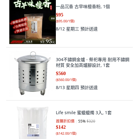
一品沉香 古早味檀香粉, 1個
$95
(
$95.00/1個
)
8/12 星期三
預計送達
304不鏽鋼金爐 - 祭祀專用 耐用不鏽鋼
材質 安全加高爐腳設計, 1套
$560
(
$560.00/1個
)
8/13 星期四
預計送達
Life smile 蜜蠟蠟燭 3入, 1套
首購折扣價
55
%
$320
$142
(
$142.00/1個
)