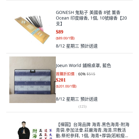
GONESH 鬼點子 美國香 8號 薰香
Ocean 印度線香, 1個, 10號線香【20
支】
$89
(
$89.00/1個
)
8/12 星期三
預計送達
Joeun World 鋪棉桌罩, 藍色
首購折扣價
60
%
$515
$201
(
$201.00/1個
)
8/12 星期三
預計送達
(
125
)
【禪圓】台灣品牌 海青.黑色海青-附海
青袋.參加法會.莊嚴海青.海清.宗教活
動.祭祀參拜, 1個, 海青+厚袋(若較瘦或