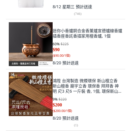
8/12 星期三
預計送達
(
746
)
迷你小香爐銅合金香薰爐宣德爐線香爐
插香座香託香插家用檀香爐, 1個
60
%
$225
$90
(
$90.00/1個
)
8/20
預計送達
鴻陞 台灣製造 微煙環保 新山檀立香
新山檀香 廟宇立香 環保香 拜拜香 神
明 尺3 尺6 一斤裝 香, 1個, 環保新山檀
立香尺6一斤<店到店無法寄送>
9
%
$220
$200
(
$200.00/1個
)
8/20
預計送達
(
1
)