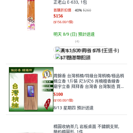
正老山 E-633, 1包
首購折扣價
40
%
$260
$156
(
$156.00/1個
)
明天 8/9 (日)
預計送達
(
4
)
满 $1,500 再省 $75 (王道卡)
$7 酷澎幣回饋
周錦香 台灣梢楠/特級台灣梢楠/極品梢
楠立香 1斤裝 尺3/尺6 肖楠檀香線香
廟宇立香 拜拜香 台灣香 台灣製造 買
10送1, 1個, 台灣梢楠-$100,尺3
$100
(
$100.00/1個
)
8/13 星期四
預計送達
橢圓收納茶几 岩板桌面 不鏽鋼支架,
簡約橢圓形, 1件