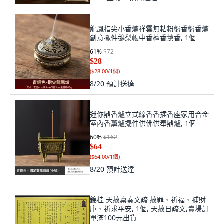
龍鳳指尖小香爐祥雲無粘粉盤香盤香爐
創意擺件鵝梨帳中香檀香薰香, 1個
61
%
$72
$28
(
$28.00/1個
)
8/20
預計送達
迷你鼎香爐立式線香香插香座家用合金
室內香薰爐擺件供佛供奉鼎爐, 1個
60
%
$162
$64
(
$64.00/1個
)
8/20
預計送達
錦桂 天赦稟奏文疏 赦罪、祈福、補財
庫、祈求平安, 1個, 天赦日疏文,賣場訂
單滿100元出貨