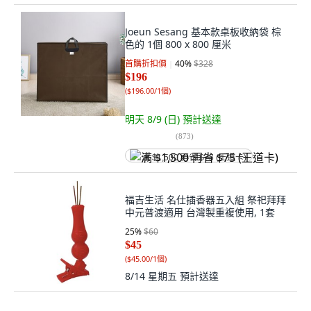
Joeun Sesang 基本款桌板收納袋 棕
色的 1個 800 x 800 厘米
首購折扣價
40
%
$328
$196
(
$196.00/1個
)
明天 8/9 (日)
預計送達
(
873
)
满 $1,500 再省 $75 (王道卡)
福吉生活 名仕插香器五入組 祭祀拜拜
中元普渡適用 台灣製重複使用, 1套
25
%
$60
$45
(
$45.00/1個
)
8/14 星期五
預計送達