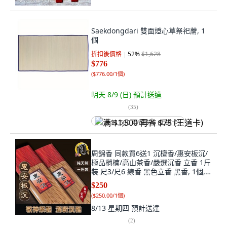
Saekdongdari 雙面燈心草祭祀蓆, 1
個
折扣後價格
52
%
$1,628
$776
(
$776.00/1個
)
明天 8/9 (日)
預計送達
(
35
)
满 $1,500 再省 $75 (王道卡)
周錦香 同款買6送1 沉檀香/惠安板沉/
極品梢楠/高山茶香/嚴選沉香 立香 1斤
裝 尺3/尺6 線香 黑色立香 黑香, 1個,
惠安板沉(1斤裝)-$250,尺6
$250
(
$250.00/1個
)
8/13 星期四
預計送達
(
2
)