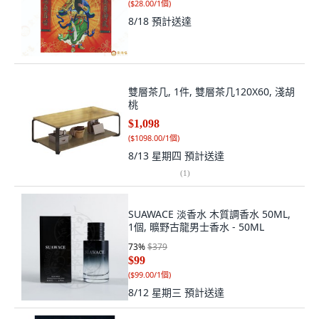
(
$28.00/1個
)
8/18
預計送達
雙層茶几, 1件, 雙層茶几120X60, 淺胡
桃
$1,098
(
$1098.00/1個
)
8/13 星期四
預計送達
(
1
)
SUAWACE 淡香水 木質調香水 50ML,
1個, 曠野古龍男士香水 - 50ML
73
%
$379
$99
(
$99.00/1個
)
8/12 星期三
預計送達