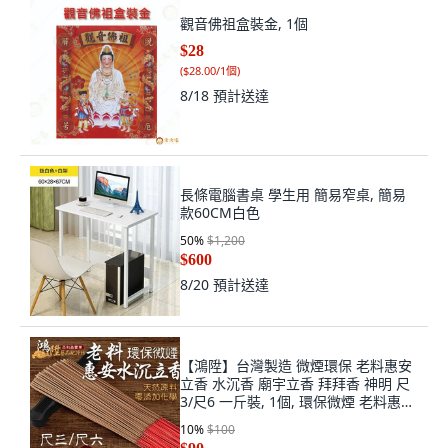
觀音佛祖盒裝金, 1個
$28
(
$28.00/1個
)
8/18
預計送達
長條電腦書桌 學生用 簡易窄桌, 簡易
款60CM白色
50
%
$1,200
$600
8/20
預計送達
【鴻陞】台灣製造 微煙環保 老料惠安
立香 水沉香 廟宇立香 拜拜香 神明 尺
3/尺6 一斤裝, 1個, 環保微煙 老料惠安
試用品/45克
10
%
$100