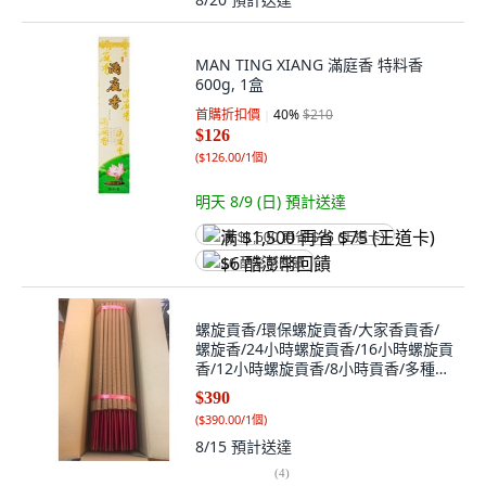
MAN TING XIANG 滿庭香 特料香
600g, 1盒
首購折扣價
40
%
$210
$126
(
$126.00/1個
)
明天 8/9 (日)
預計送達
满 $1,500 再省 $75 (王道卡)
$6 酷澎幣回饋
螺旋貢香/環保螺旋貢香/大家香貢香/
螺旋香/24小時螺旋貢香/16小時螺旋貢
香/12小時螺旋貢香/8小時貢香/多種規
格歡迎下單, 1個, 二尺螺旋香（10台
$390
斤）390元-進口
(
$390.00/1個
)
8/15
預計送達
(
4
)