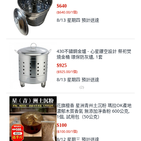
$640
(
$640.00/1個
)
8/13 星期四
預計送達
430不鏽鋼金爐 - 心星鏤空設計 祭祀焚
燒金桶 環保防灰燼, 1套
$925
(
$925.00/1個
)
8/13 星期四
預計送達
(
2
)
花旗檀香 星洲青州土沉粉 瑪拉OK產地
濃郁木質香氣 無添加淨香粉 600公克,
1個, 試用包（50公克）
$100
(
$100.00/1個
)
8/12 星期三
預計送達