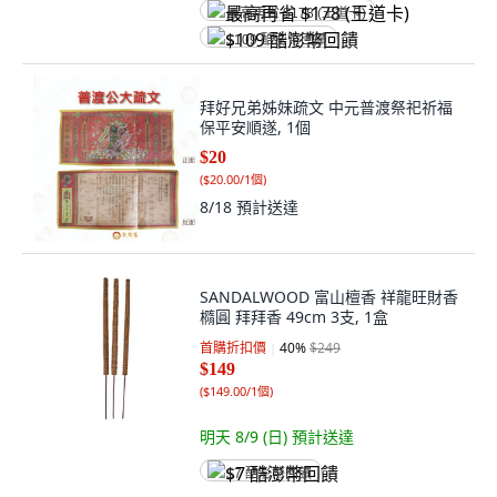
最高再省 $178 (王道卡)
$109 酷澎幣回饋
拜好兄弟姊妹疏文 中元普渡祭祀祈福
保平安順遂, 1個
$20
(
$20.00/1個
)
8/18
預計送達
SANDALWOOD 富山檀香 祥龍旺財香
橢圓 拜拜香 49cm 3支, 1盒
首購折扣價
40
%
$249
$149
(
$149.00/1個
)
明天 8/9 (日)
預計送達
$7 酷澎幣回饋