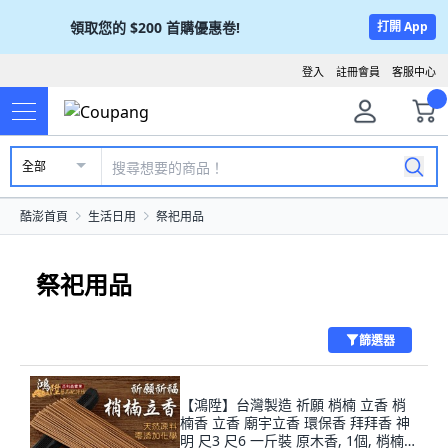
領取您的
$200
首購優惠卷!
打開 App
登入
註冊會員
客服中心
全部
酷澎首頁
生活日用
祭祀用品
祭祀用品
篩選器
【鴻陞】台灣製造 祈願 梢楠 立香 梢
楠香 立香 廟宇立香 環保香 拜拜香 神
明 尺3 尺6 一斤裝 原木香, 1個, 梢楠立