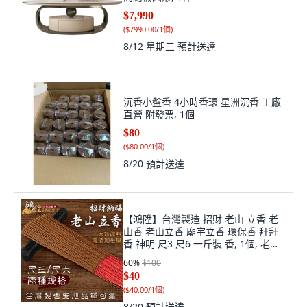
$7,990
(
$7990.00/1個
)
8/12 星期三
預計送達
沉香小盤香 4小時香環 星洲沉香 工廠
直營 附發票, 1個
$80
(
$80.00/1個
)
8/20
預計送達
【鴻陞】台灣製造 招財 老山 立香 老
山香 老山立香 廟宇立香 環保香 拜拜
香 神明 尺3 尺6 一斤裝 香, 1個, 老山
立香試用品-20克
60
%
$100
$40
(
$40.00/1個
)
8/20
預計送達