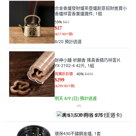
合金香爐發財爐茶壺爐創意招財進寶小
香爐祥雲香薰爐擺件, 1個
59
%
$67
$27
(
$27.00/1個
)
8/20
預計送達
財神小舖 祈願香 降真香精巧祥雲片
YX-2102-4 42片, 1組
首購折扣價
40
%
$499
$299
(
$299.00/1個
)
明天 8/9 (日)
預計送達
(
4
)
满 $1,500 再省 $75 (王道卡)
環保430不鏽鋼金爐, 1套