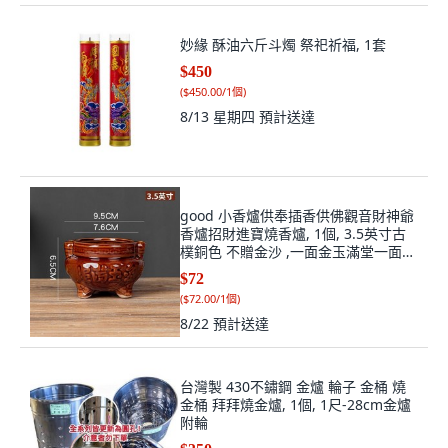
妙緣 酥油六斤斗燭 祭祀祈福, 1套
$450
(
$450.00/1個
)
8/13 星期四
預計送達
good 小香爐供奉插香供佛觀音財神爺
香爐招財進寶燒香爐, 1個, 3.5英寸古
樸銅色 不贈金沙 ,一面金玉滿堂一面雙
龍戲珠
$72
(
$72.00/1個
)
8/22
預計送達
台灣製 430不鏽鋼 金爐 輪子 金桶 燒
金桶 拜拜燒金爐, 1個, 1尺-28cm金爐
附輪