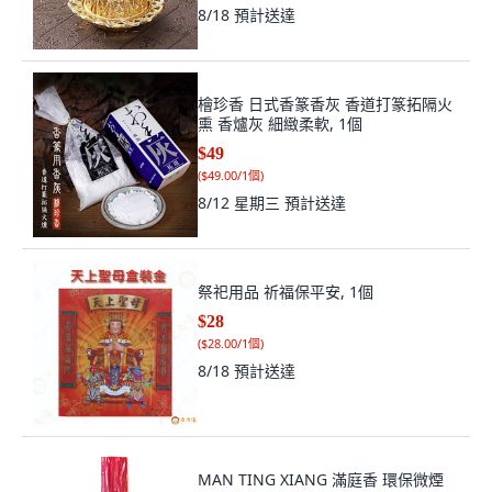
8/18
預計送達
檜珍香 日式香篆香灰 香道打篆拓隔火
熏 香爐灰 細緻柔軟, 1個
$49
(
$49.00/1個
)
8/12 星期三
預計送達
祭祀用品 祈福保平安, 1個
$28
(
$28.00/1個
)
8/18
預計送達
MAN TING XIANG 滿庭香 環保微煙