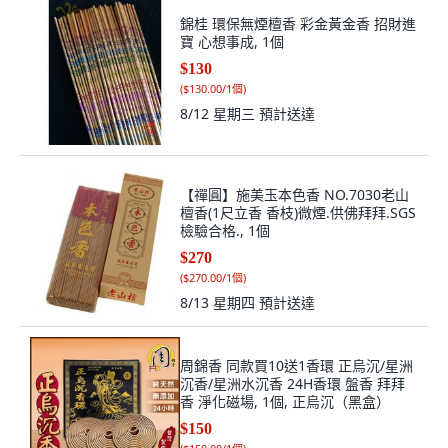
錦桂 環保無煙檀香 彩金黃金香 招財進
寶 心想事成, 1個
$130
(
$130.00/1個
)
8/12 星期三
預計送達
【禪圓】施美玉本色香 NO.7030老山
檀香(1尺立香 香枝)微煙.供佛拜拜.SGS
檢驗合格., 1個
$270
(
$270.00/1個
)
8/13 星期四
預計送達
周錦香 同款買10送1香環 正烏沉/星洲
沉香/星洲水沉香 24H香環 盤香 拜拜
香 淨化磁場, 1個, 正烏沉（黑盒）
$150