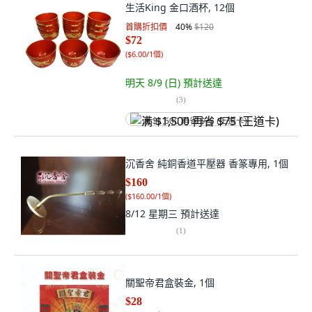
生活King 金口酒杯, 12個
首購折扣價
40
%
$120
$72
(
$6.00/1個
)
明天 8/9 (日)
預計送達
(
3
)
满 $1,500 再省 $75 (王道卡)
沉香舍 純銅香道平壓器 香篆專用, 1個
$160
(
$160.00/1個
)
8/12 星期三
預計送達
(
1
)
關聖帝君盒裝金, 1個
$28