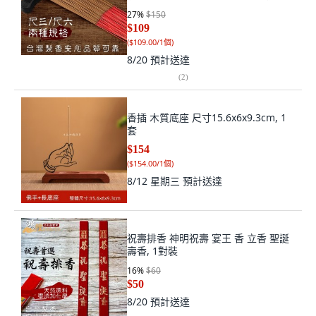
香 尺3 一斤裝
27
%
$150
$109
(
$109.00/1個
)
8/20
預計送達
(
2
)
香插 木質底座 尺寸15.6x6x9.3cm, 1
套
$154
(
$154.00/1個
)
8/12 星期三
預計送達
祝壽排香 神明祝壽 宴王 香 立香 聖誕
壽香, 1對裝
16
%
$60
$50
8/20
預計送達