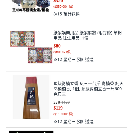
$350
(
$350.00/1個
)
8/15
預計送達
紙紮娛樂用品 紙紮麻將 (附封條) 祭祀
用品 往生用品, 1個
$80
(
$80.00/1個
)
8/12 星期三
預計送達
頂級肖楠立香 尺三一台斤 肖楠香 純天
然梢楠香, 1個, 頂級肖楠立香一斤600
克尺三
33
%
$180
$119
(
$119.00/1個
)
8/12 星期三
預計送達