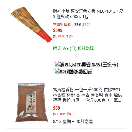
財神小舖 惠安沉香立香 NLC-1013 1尺
3 經典款 600g, 1包
首購折扣價
33
%
$599
$399
(
$399.00/1個
)
明天 8/9 (日)
預計送達
(
3
)
满 $1,500 再省 $75 (王道卡)
$16 酷澎幣回饋
富貴檀香粉 一包一斤600克 供佛祭祖
檀香粉 檀粉 香 檀香 淨香粉 貢末 煙供
拜拜 香粉, 1個, 一台斤600克（一筆訂
單全部商品限7包）,超商取貨、店到店
$69
同意全部商品最多只寄7斤
(
$69.00/1個
)
8/12 星期三
預計送達