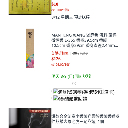
$10
(
$10.00/1個
)
8/12 星期三
預計送達
MAN TING XIANG 滿庭香 沉料 環保
微煙香 E-355 香棒39.5cm 香腳
10.5cm 香身29cm 香身直徑2.4mm
香腳直徑1.2mm 300g, 1盒
首購折扣價
40
%
$210
$126
(
$126.00/1個
)
明天 8/9 (日)
預計送達
(
5
)
满 $1,500 再省 $75 (王道卡)
$6 酷澎幣回饋
爆款合金創意小香爐祥雲盤香爐香道擺
件麒麟大象老虎三足鼎爐, 1個