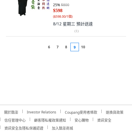
初次穿建議小一號),165-166 cm+寬
25
%
$800
$598
(
$598.00/1個
)
8/12 星期三
預計送達
(
1
)
6
7
8
10
9
Investor Relations
關於酷澎
Coupang使用者條款
退換貨政策
信任管理中心
顧客隱私權政策通知
安心購物
資訊安全
資訊安全及隱私保護認證
加入酷澎商城