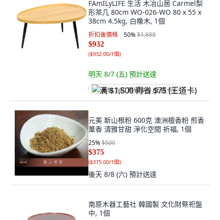
FAmILyLIFE 生活 木冶山居 Carmel梨
形茶几 80cm WO-026-WO 80 x 55 x
38cm 4.5kg, 白橡木, 1個
折扣後價格
50
%
$1,888
$932
(
$932.00/1個
)
明天 8/7 (五)
預計送達
满 $1,500 再省 $75 (王道卡)
元美 新山根粉 600克 澳洲檀香粉 煎香
薰香 清雅甘甜 淨化空間 祈福, 1個
25
%
$500
$375
(
$375.00/1個
)
後天 8/8 (六)
預計送達
南原木器工藝社 韓國製 文化財祭祀盤
中, 1個