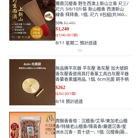
騰鼎沉檀香 野生西澳上新山立香 尺三/
尺六 3/6/10斤裝 新山檀香 西澳新山
線香 拜拜香, 1個, 尺六 6包組(共3600
公克) 限用宅配
50
%
$2,480
$1,240
(
$1240.00/1個
)
8/11 星期二
預計送達
(
1
)
無品牌平灰器 平灰壓 香灰壓 加大號銅
香灰壓香道用具打香篆工具白灰壓平器
香纂香熏爐用品, 1個, 6cm光面 銅手柄
$262
(
$262.00/1個
)
8/18
預計送達
周錦香香塔：沉檀香/艾草/東加老山檀
香/特級老山檀香/降真香/嚴選沉香/星
洲水沉香，買十送一, 1個, 沉檀香(圓錐
形600g)-$200