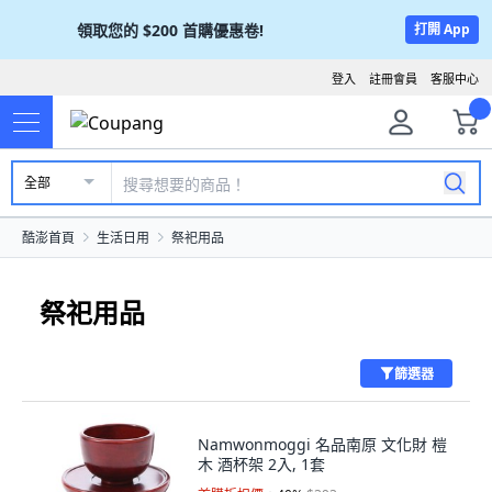
領取您的
$200
首購優惠卷!
打開 App
登入
註冊會員
客服中心
全部
酷澎首頁
生活日用
祭祀用品
祭祀用品
篩選器
Namwonmoggi 名品南原 文化財 榿
木 酒杯架 2入, 1套