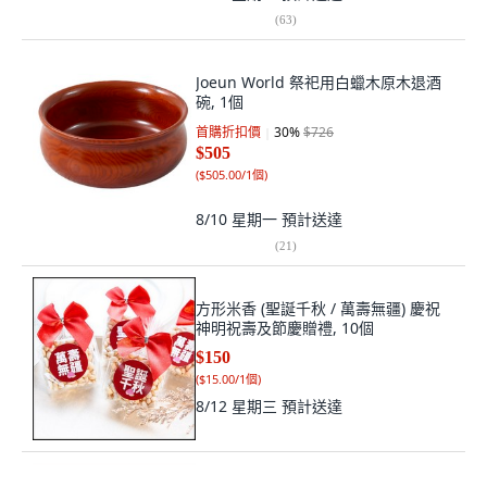
(
63
)
Joeun World 祭祀用白蠟木原木退酒
碗, 1個
首購折扣價
30
%
$726
$505
(
$505.00/1個
)
8/10 星期一
預計送達
(
21
)
方形米香 (聖誕千秋 / 萬壽無疆) 慶祝
神明祝壽及節慶贈禮, 10個
$150
(
$15.00/1個
)
8/12 星期三
預計送達