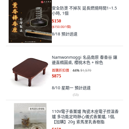
安全防燙 不掉灰 延長燃燒時間1~1.5
小時, 1個
$150
(
$150.00/1個
)
8/18
預計送達
Namwonmoggi 名品南原 春香谷 鑲
邊直橢圓桌, 櫻桃木色 + 棕色
首購折扣價
44
%
$1,579
$875
8/10 星期一
預計送達
(
53
)
110V電子香薰爐 陶瓷木座電子控溫香
爐 多功能定時靜心儀式香薰爐, 1個,
【加購】20g 索馬里乳香樹脂