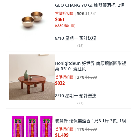
GEO CHANG YU GI 鍮器藥酒杯, 2個
首購折扣價
50
%
$1,341
$661
(
$330.50/1個
)
8/10 星期一
預計送達
(
18
)
Honigitdeun 好世界 南原鑲嵌圓形飯
桌 R510, 棗紅色
首購折扣價
37
%
$1,338
$832
8/10 星期一
預計送達
(
21
)
養慧軒 環保無煙香 1尺3 1斤 3包, 1組
首購折扣價
11
%
$1,699
$1,499