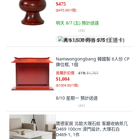
$475
(
$475.00/1個
)
明天 8/7 (五)
預計送達
(
16
)
满 $1,500 再省 $75 (王道卡)
Namwongongbang 韓國製 6人份 CP
牌位框, 1個
首購折扣價
41
%
$1,707
$1,004
(
$1004.00/1個
)
8/10 星期一
預計送達
(
41
)
寶德家居 北歐大理石紋 客廳收納茶几
D469 100cm 滑門設計, 大理石白
D469-1, 1件