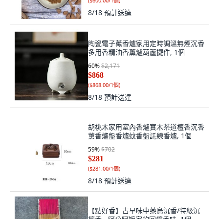
(
$600.00/1個
)
8/18
預計送達
陶瓷電子薰香爐家用定時調溫無煙沉香
多用香精油香薰爐葫蘆擺件, 1個
60
%
$2,171
$868
(
$868.00/1個
)
8/18
預計送達
胡桃木家用室內香爐實木茶道檀香沉香
薰香爐盤香爐蚊香盤託線香爐, 1個
59
%
$702
$281
(
$281.00/1個
)
8/18
預計送達
【點好香】古早味中藥烏沉香/特級沉