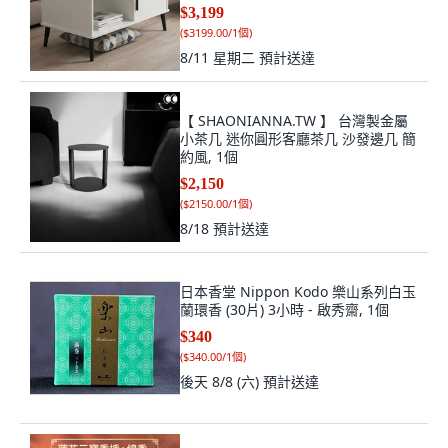
$3,199
(
$3199.00/1個
)
8/11 星期二
預計送達
【 SHAONIANNA.TW 】 台灣製金屬
小茶几 迷你圓形客廳茶几 沙發邊几 簡
約風, 1個
$2,150
(
$2150.00/1個
)
8/18
預計送達
日本香堂 Nippon Kodo 樂山系列白玉
蘭環香 (30片) 3小時 - 啟秀齋, 1個
$340
(
$340.00/1個
)
後天 8/8 (六)
預計送達