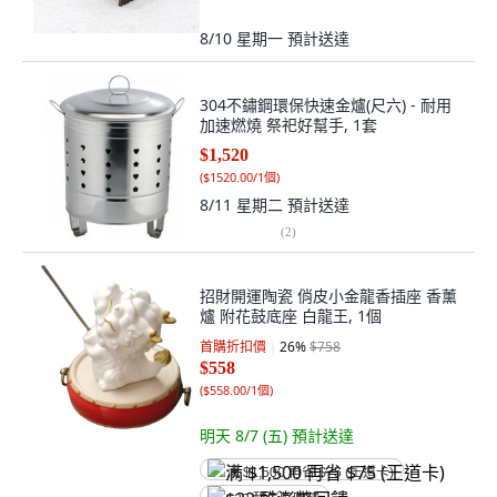
8/10 星期一
預計送達
304不鏽鋼環保快速金爐(尺六) - 耐用
加速燃燒 祭祀好幫手, 1套
$1,520
(
$1520.00/1個
)
8/11 星期二
預計送達
(
2
)
招財開運陶瓷 俏皮小金龍香插座 香薰
爐 附花鼓底座 白龍王, 1個
首購折扣價
26
%
$758
$558
(
$558.00/1個
)
明天 8/7 (五)
預計送達
满 $1,500 再省 $75 (王道卡)