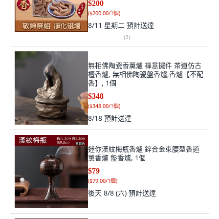
$200
(
$200.00/1個
)
8/11 星期二
預計送達
(
2
)
無相佛陶瓷香薰爐 禪意擺件 茶道仿古
檀香爐, 無相佛陶瓷盤香爐,香爐【不配
香】, 1個
$348
(
$348.00/1個
)
8/18
預計送達
迷你漢紋梅瓶香爐 鋅合金束腰型香道
薰香爐 盤香爐, 1個
$79
(
$79.00/1個
)
後天 8/8 (六)
預計送達