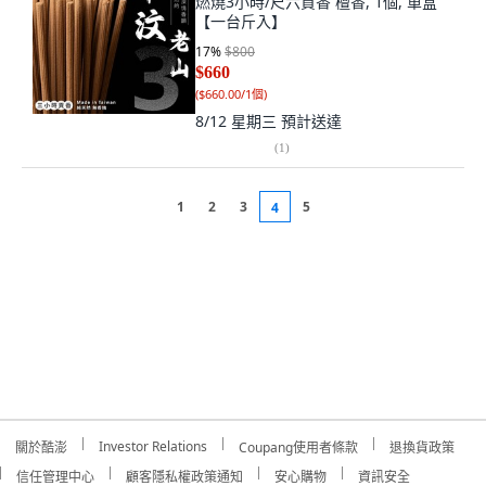
燃燒3小時/尺六貢香 檀香, 1個, 單盒
【一台斤入】
17
%
$800
$660
(
$660.00/1個
)
8/12 星期三
預計送達
(
1
)
1
2
3
5
4
Investor Relations
關於酷澎
Coupang使用者條款
退換貨政策
信任管理中心
顧客隱私權政策通知
安心購物
資訊安全