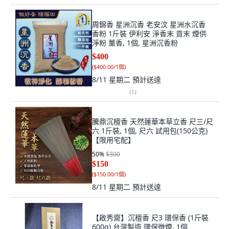
周錦香 星洲沉香 老安汶 星洲水沉香
香粉 1斤裝 伊利安 淨香末 貢末 煙供
淨粉 薰香, 1個, 星洲沉香粉
$400
(
$400.00/1個
)
8/11 星期二
預計送達
(
1
)
騰鼎沉檀香 天然蓮華本草立香 尺三/尺
六 1斤裝, 1個, 尺六 試用包(150公克)
【限用宅配】
50
%
$300
$150
(
$150.00/1個
)
8/11 星期二
預計送達
【啟秀齋】沉檀香 尺3 環保香 (1斤裝
600g) 台灣製造 環保微煙, 1個