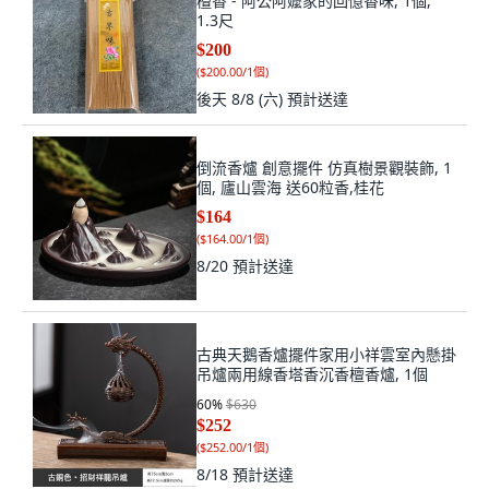
檀香 - 阿公阿嬤家的回憶香味, 1個,
1.3尺
$200
(
$200.00/1個
)
後天 8/8 (六)
預計送達
倒流香爐 創意擺件 仿真樹景觀裝飾, 1
個, 廬山雲海 送60粒香,桂花
$164
(
$164.00/1個
)
8/20
預計送達
古典天鵝香爐擺件家用小祥雲室內懸掛
吊爐兩用線香塔香沉香檀香爐, 1個
60
%
$630
$252
(
$252.00/1個
)
8/18
預計送達