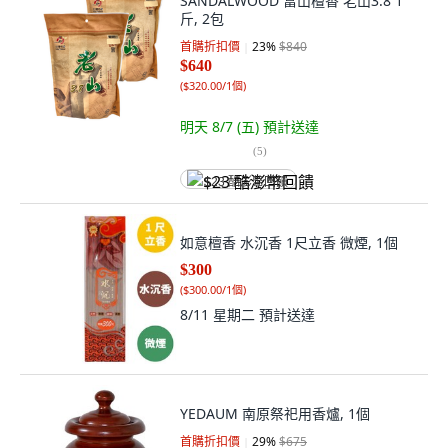
SANDALWOOD 富山檀香 老山3.8 1
斤, 2包
首購折扣價
23
%
$840
$640
(
$320.00/1個
)
明天 8/7 (五)
預計送達
(
5
)
$23 酷澎幣回饋
如意檀香 水沉香 1尺立香 微煙, 1個
$300
(
$300.00/1個
)
8/11 星期二
預計送達
YEDAUM 南原祭祀用香爐, 1個
首購折扣價
29
%
$675