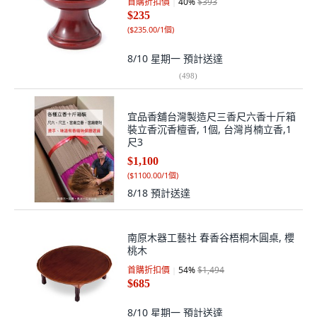
首購折扣價
40
%
$393
$235
(
$235.00/1個
)
8/10 星期一
預計送達
(
498
)
宜品香舖台灣製造尺三香尺六香十斤箱
裝立香沉香檀香, 1個, 台灣肖楠立香,1
尺3
$1,100
(
$1100.00/1個
)
8/18
預計送達
南原木器工藝社 春香谷梧桐木圓桌, 櫻
桃木
首購折扣價
54
%
$1,494
$685
8/10 星期一
預計送達