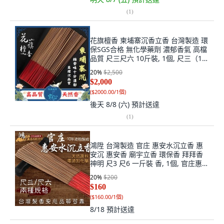
(
1
)
花旗檀香 柬埔寨沉香立香 台灣製造 環
保SGS合格 無化學藥劑 濃郁香氣 高檔
品質 尺三尺六 10斤裝, 1個, 尺三（10
斤）
20
%
$2,500
$2,000
(
$2000.00/1個
)
後天 8/8 (六)
預計送達
(
1
)
鴻陞 台灣製造 官庄 惠安水沉立香 惠
安沉 惠安香 廟宇立香 環保香 拜拜香
神明 尺3 尺6 一斤裝 香, 1個, 官庄惠安
水沉立香 試用品40克
20
%
$200
$160
(
$160.00/1個
)
8/18
預計送達