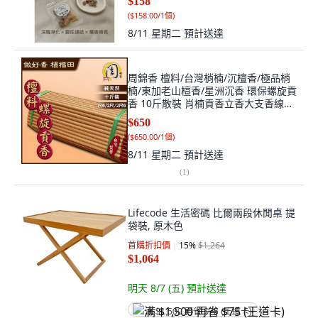
$158
(
$158.00/1個
)
8/11 星期二
預計送達
周錦香 檀料/台灣梢楠/沉檀香/極品梢
楠/東加老山檀香/星洲沉香 環保螺旋貢
香 10斤散裝 肖楠貢香立香大支香線香
螺旋香, 1個, 檀料-螺旋貢香10斤散裝
$650
$650,2尺
(
$650.00/1個
)
8/11 星期二
預計送達
(
1
)
Lifecode 生活密碼 比爾兩段休閒桌 提
袋裝, 原木色
首購折扣價
15
%
$1,264
$1,064
明天 8/7 (五)
預計送達
满 $1,500 再省 $75 (王道卡)