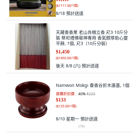
(
$1111.00/1個
)
8/18
預計送達
天藏香香業 老山肖楠立香 尺3 10斤分
裝 祭祀禮佛敬神專用 香氣醇厚助心靈
平靜, 1個, 尺3（10斤分裝）
$1,450
(
$1450.00/1個
)
後天 8/8 (六)
預計送達
Namwon Mokgi 春香谷折木唐基, 1個
首購折扣價
40
%
$223
$133
(
$133.00/1個
)
8/10 星期一
預計送達
(
78
)