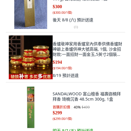
$300
(
$300.00/1個
)
後天 8/8 (六)
預計送達
(
1
)
香爐敬神家用香爐室內供奉供佛香爐財
神爺上香爐供神大號高端, 1個, 沙金招
財款:一面招財一面金玉,5英寸2個裝無
金沙限量優惠 直徑10釐
$194
(
$194.00/1個
)
8/19
預計送達
SANDALWOOD 富山檀香 福壽迦楠拜
拜香 琦楠沉香 48.5cm 300g, 1盒
首購折扣價
40
%
$499
$299
(
$299.00/1個
)
明天 8/7 (五)
預計送達