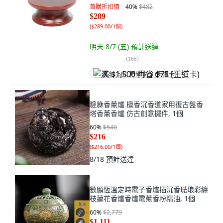
首購折扣價
40
%
$482
$289
(
$289.00/1個
)
明天 8/7 (五)
預計送達
(
168
)
满 $1,500 再省 $75 (王道卡)
貔貅香薰爐 檀香沉香道家用復古盤香
塔香薰香爐 仿古創意擺件, 1個
60
%
$540
$216
(
$216.00/1個
)
8/18
預計送達
數顯恆溫定時電子香爐插沉香琺琅彩纏
枝蓮花香爐香爐電薰香粉精油, 1個
60
%
$2,779
$1,111