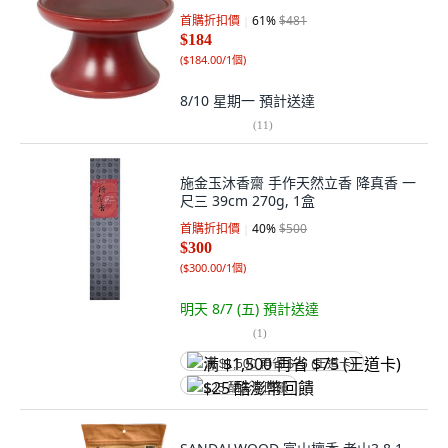
首購折扣價
61
%
$481
$184
(
$184.00/1個
)
8/10 星期一
預計送達
(
11
)
施金玉沐香齋 手作天然立香 降真香 一
尺三 39cm 270g, 1盒
首購折扣價
40
%
$500
$300
(
$300.00/1個
)
明天 8/7 (五)
預計送達
(
1
)
满 $1,500 再省 $75 (王道卡)
$25 酷澎幣回饋