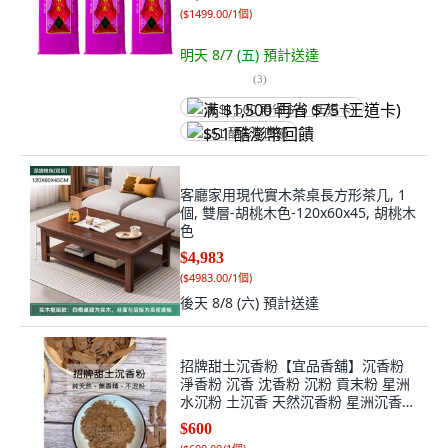
(
$1499.00/1個
)
明天 8/7 (五)
預計送達
(
3
)
满 $1,500 再省 $75 (王道卡)
$51 酷澎幣回饋
客廳家用現代實木茶桌長方形茶几, 1
個, 雙層-胡桃木色-120x60x45, 胡桃木
色
$4,983
(
$4983.00/1個
)
後天 8/8 (六)
預計送達
招牌甜土沉香粉【宜品香舖】沉香粉
淨香粉 沉香 沈香粉 沉粉 貢末粉 星洲
水沉粉 土沉香 天然沉香粉 星洲沉香
原木香粉, 1個, 招牌甜土 沉香粉,一斤
$600
裝