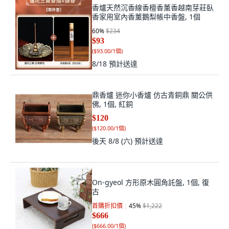
香爐天然沉香線香檀香薰香越南芽莊臥
香家用室內香薰鵝梨帳中香盤, 1個
60
%
$234
$93
(
$93.00/1個
)
8/18
預計送達
鼎香爐 迷你小香爐 仿古青銅鼎 關公供
佛, 1個, 紅銅
$120
(
$120.00/1個
)
後天 8/8 (六)
預計送達
On-gyeol 方形原木圓角託盤, 1個, 復
古
首購折扣價
45
%
$1,222
$666
(
$666.00/1個
)