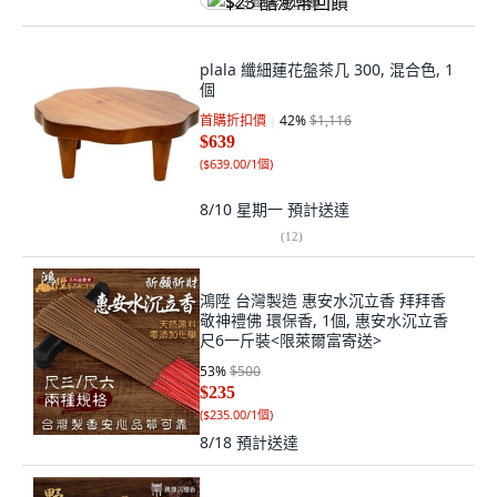
$23 酷澎幣回饋
plala 纖細蓮花盤茶几 300, 混合色, 1
個
首購折扣價
42
%
$1,116
$639
(
$639.00/1個
)
8/10 星期一
預計送達
(
12
)
鴻陞 台灣製造 惠安水沉立香 拜拜香
敬神禮佛 環保香, 1個, 惠安水沉立香
尺6一斤裝<限萊爾富寄送>
53
%
$500
$235
(
$235.00/1個
)
8/18
預計送達