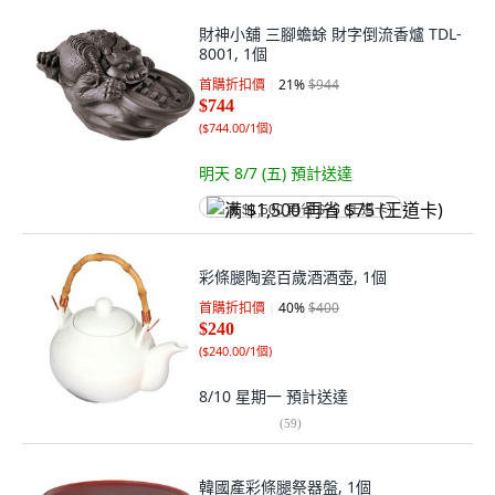
財神小舖 三腳蟾蜍 財字倒流香爐 TDL-
8001, 1個
首購折扣價
21
%
$944
$744
(
$744.00/1個
)
明天 8/7 (五)
預計送達
满 $1,500 再省 $75 (王道卡)
彩條腿陶瓷百歲酒酒壺, 1個
首購折扣價
40
%
$400
$240
(
$240.00/1個
)
8/10 星期一
預計送達
(
59
)
韓國產彩條腿祭器盤, 1個