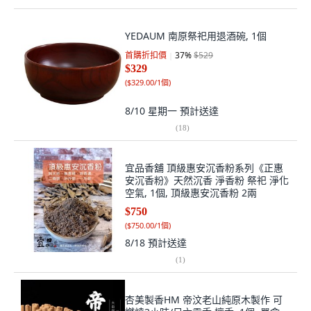
YEDAUM 南原祭祀用退酒碗, 1個
首購折扣價
37
%
$529
$329
(
$329.00/1個
)
8/10 星期一
預計送達
(
18
)
宜品香舖 頂級惠安沉香粉系列《正惠
安沉香粉》天然沉香 淨香粉 祭祀 淨化
空氣, 1個, 頂級惠安沉香粉 2兩
$750
(
$750.00/1個
)
8/18
預計送達
(
1
)
杏美製香HM 帝汶老山純原木製作 可