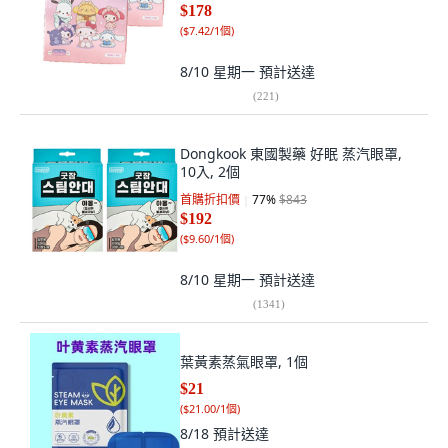
$178
(
$7.42/1個
)
8/10 星期一
預計送達
(
221
)
Dongkook 東國製藥 好眠 蒸汽眼罩,
10入, 2個
首購折扣價
77
%
$843
$192
(
$9.60/1個
)
8/10 星期一
預計送達
(
1341
)
葉黃素蒸氣眼罩, 1個
$21
(
$21.00/1個
)
8/18
預計送達