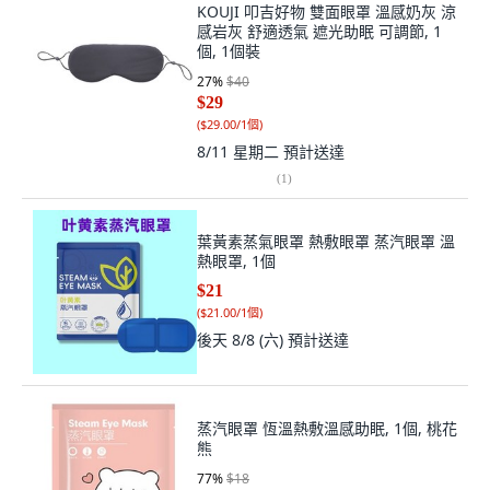
KOUJI 叩吉好物 雙面眼罩 溫感奶灰 涼
感岩灰 舒適透氣 遮光助眠 可調節, 1
個, 1個裝
27
%
$40
$29
(
$29.00/1個
)
8/11 星期二
預計送達
(
1
)
葉黃素蒸氣眼罩 熱敷眼罩 蒸汽眼罩 溫
熱眼罩, 1個
$21
(
$21.00/1個
)
後天 8/8 (六)
預計送達
蒸汽眼罩 恆溫熱敷溫感助眠, 1個, 桃花
熊
77
%
$18