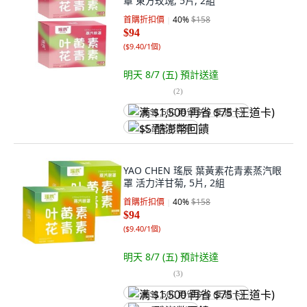
罩 東方玫瑰, 5片, 2組
首購折扣價
40
%
$158
$94
(
$9.40/1個
)
明天 8/7 (五)
預計送達
(
2
)
满 $1,500 再省 $75 (王道卡)
$5 酷澎幣回饋
YAO CHEN 瑤辰 葉黃素花青素蒸汽眼
罩 活力洋甘菊, 5片, 2組
首購折扣價
40
%
$158
$94
(
$9.40/1個
)
明天 8/7 (五)
預計送達
(
3
)
满 $1,500 再省 $75 (王道卡)