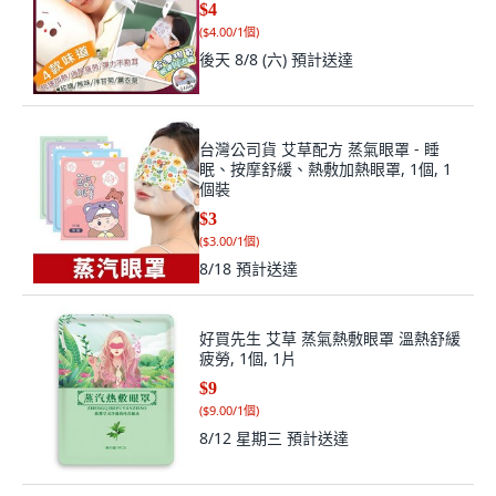
$4
(
$4.00/1個
)
後天 8/8 (六)
預計送達
台灣公司貨 艾草配方 蒸氣眼罩 - 睡
眠、按摩舒緩、熱敷加熱眼罩, 1個, 1
個裝
$3
(
$3.00/1個
)
8/18
預計送達
好買先生 艾草 蒸氣熱敷眼罩 溫熱舒緩
疲勞, 1個, 1片
$9
(
$9.00/1個
)
8/12 星期三
預計送達