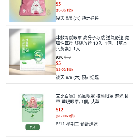
$5
(
$5.00/1個
)
後天 8/8 (六)
預計送達
冰敷冷感眼罩 高分子冰感 透氣舒適 寬
彈性耳掛 舒緩放鬆 10入, 1個, 【草本
葉黃素】1入
93
%
$79
$5
(
$5.00/1個
)
後天 8/8 (六)
預計送達
艾比百貨》蒸氣眼罩 按摩眼罩 遮光眼
罩 睡眠眼罩, 1個, 艾草
$12
(
$12.00/1個
)
8/11 星期二
預計送達