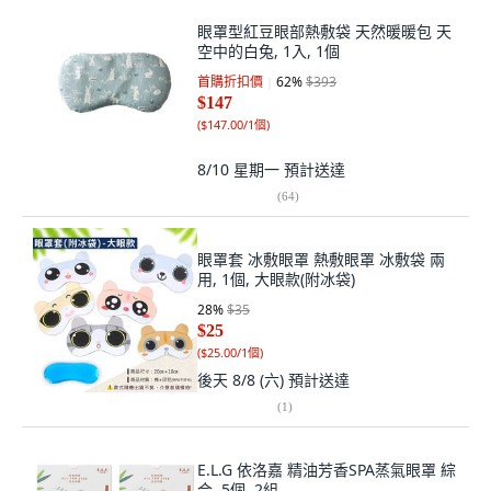
眼罩型紅豆眼部熱敷袋 天然暖暖包 天
空中的白兔, 1入, 1個
首購折扣價
62
%
$393
$147
(
$147.00/1個
)
8/10 星期一
預計送達
(
64
)
眼罩套 冰敷眼罩 熱敷眼罩 冰敷袋 兩
用, 1個, 大眼款(附冰袋)
28
%
$35
$25
(
$25.00/1個
)
後天 8/8 (六)
預計送達
(
1
)
E.L.G 依洛嘉 精油芳香SPA蒸氣眼罩 綜
合, 5個, 2組