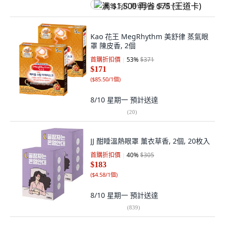
满 $1,500 再省 $75 (王道卡)
Kao 花王 MegRhythm 美舒律 蒸氣眼
罩 陳皮香, 2個
首購折扣價
53
%
$371
$171
(
$85.50/1個
)
8/10 星期一
預計送達
(
20
)
JJ 酣睡溫熱眼罩 薰衣草香, 2個, 20枚入
首購折扣價
40
%
$305
$183
(
$4.58/1個
)
8/10 星期一
預計送達
(
839
)