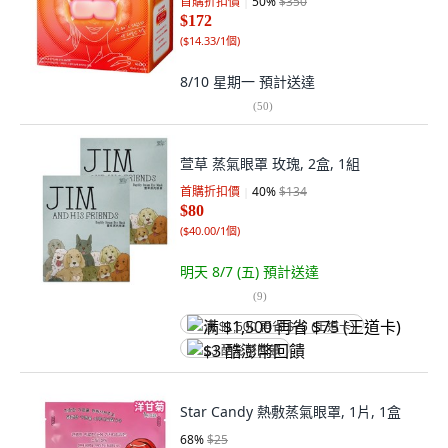
首購折扣價
50
%
$350
$172
(
$14.33/1個
)
8/10 星期一
預計送達
(
50
)
萱草 蒸氣眼罩 玫瑰, 2盒, 1組
首購折扣價
40
%
$134
$80
(
$40.00/1個
)
明天 8/7 (五)
預計送達
(
9
)
满 $1,500 再省 $75 (王道卡)
$3 酷澎幣回饋
Star Candy 熱敷蒸氣眼罩, 1片, 1盒
68
%
$25