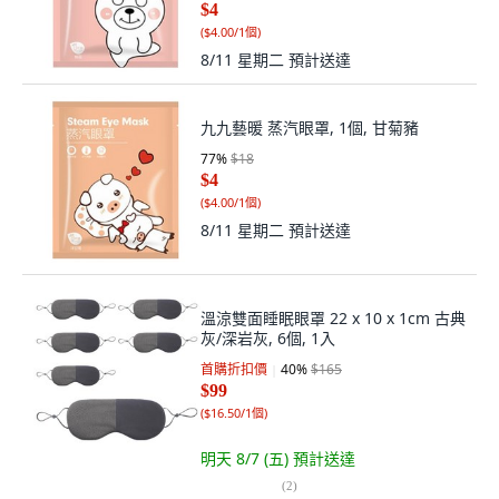
$4
(
$4.00/1個
)
8/11 星期二
預計送達
九九藝暖 蒸汽眼罩, 1個, 甘菊豬
77
%
$18
$4
(
$4.00/1個
)
8/11 星期二
預計送達
溫涼雙面睡眠眼罩 22 x 10 x 1cm 古典
灰/深岩灰, 6個, 1入
首購折扣價
40
%
$165
$99
(
$16.50/1個
)
明天 8/7 (五)
預計送達
(
2
)