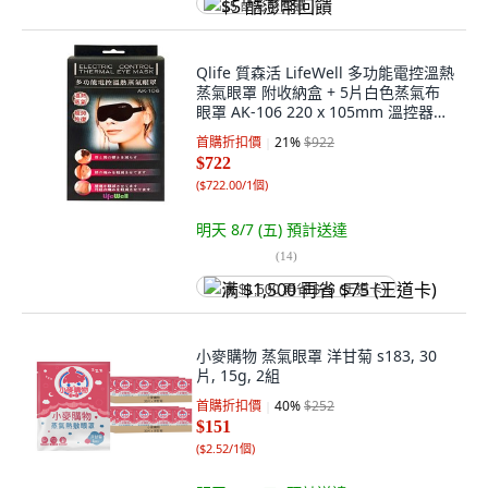
$5 酷澎幣回饋
Qlife 質森活 LifeWell 多功能電控溫熱
蒸氣眼罩 附收納盒 + 5片白色蒸氣布
眼罩 AK-106 220 x 105mm 溫控器
AKH-110 55 x 20 x 4mm, 1個, 1個
首購折扣價
21
%
$922
$722
(
$722.00/1個
)
明天 8/7 (五)
預計送達
(
14
)
满 $1,500 再省 $75 (王道卡)
小麥購物 蒸氣眼罩 洋甘菊 s183, 30
片, 15g, 2組
首購折扣價
40
%
$252
$151
(
$2.52/1個
)