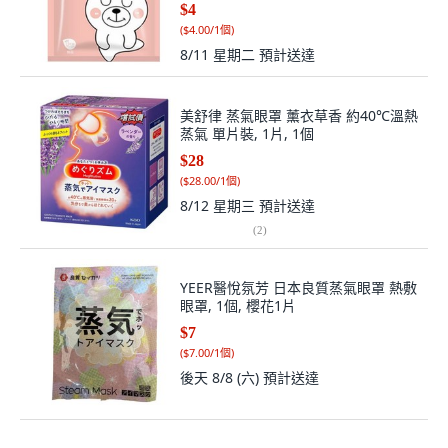
$4
(
$4.00/1個
)
8/11 星期二
預計送達
美舒律 蒸氣眼罩 薰衣草香 約40℃溫熱
蒸氣 單片裝, 1片, 1個
$28
(
$28.00/1個
)
8/12 星期三
預計送達
(
2
)
YEER醫悅氛芳 日本良質蒸氣眼罩 熱敷
眼罩, 1個, 櫻花1片
$7
(
$7.00/1個
)
後天 8/8 (六)
預計送達