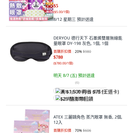
$5
(
$5.00/1個
)
8/12 星期三
預計送達
DERYOU 德行天下 石墨烯雙層無線能
量眼罩 DY-198 灰色, 1個, 1個
首購折扣價
20
%
$980
$780
(
$780.00/1個
)
明天 8/7 (五)
預計送達
(
6
)
满 $1,500 再省 $75 (王道卡)
$29 酷澎幣回饋
ATEX 三麗鷗角色 蒸汽眼罩 無香, 2個,
12入
首購折扣價
70
%
$606