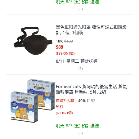
明天 8/7 (五)
預計送達
(
6
)
黑色單眼遮光眼罩 彈性可調式扣環設
計, 1個, 1個裝
18
%
$109
$89
(
$89.00/1個
)
8/11 星期二
預計送達
(
5
)
Fumeancats 黃阿瑪的後宮生活 蒸氣
熱敷眼罩 無香味, 5片, 2組
首購折扣價
40
%
$152
$91
(
$9.10/1個
)
明天 8/7 (五)
預計送達
(
6
)