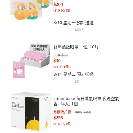
$204
(
$10.20/1個
)
8/10 星期一
預計送達
(
3215
)
舒壓熱敷眼罩, 1個, 10片
56
%
$69
$30
(
$3.00/1個
)
8/11 星期二
預計送達
(
2
)
steambase 每日蒸氣眼罩 夜晚空氣
香, 14入, 1個
首購折扣價
44
%
$460
$255
(
$18.22/1個
)