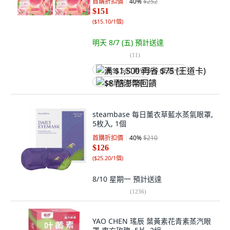
首購折扣價
40
%
$252
$151
(
$15.10/1個
)
明天 8/7 (五)
預計送達
(
11
)
满 $1,500 再省 $75 (王道卡)
$8 酷澎幣回饋
steambase 每日薰衣草藍水蒸氣眼罩,
5枚入, 1個
首購折扣價
40
%
$210
$126
(
$25.20/1個
)
8/10 星期一
預計送達
(
1236
)
YAO CHEN 瑤辰 葉黃素花青素蒸汽眼