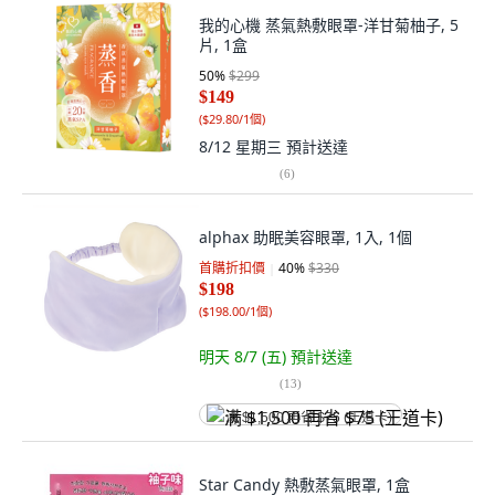
我的心機 蒸氣熱敷眼罩-洋甘菊柚子, 5
片, 1盒
50
%
$299
$149
(
$29.80/1個
)
8/12 星期三
預計送達
(
6
)
alphax 助眠美容眼罩, 1入, 1個
首購折扣價
40
%
$330
$198
(
$198.00/1個
)
明天 8/7 (五)
預計送達
(
13
)
满 $1,500 再省 $75 (王道卡)
Star Candy 熱敷蒸氣眼罩, 1盒