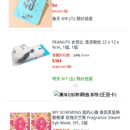
$4
(
$4.00/1個
)
後天 8/8 (六)
預計送達
PEANUTS 史努比 清涼眼枕 22 x 12 x
9cm, 1個, 1個
首購折扣價
34
%
$584
$384
(
$384.00/1個
)
明天 8/7 (五)
預計送達
(
5
)
满 $1,500 再省 $75 (王道卡)
MY SCHEMING 我的心機 香氛蒸氣熱
敷眼罩 玫瑰天竺葵 Fragrance Steam
Eye Mask, 5片, 2組