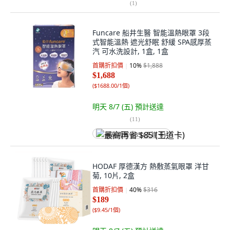
(
1
)
Funcare 船井生醫 智能溫熱眼罩 3段
式智能溫熱 遮光舒眠 舒緩 SPA感厚蒸
汽 可水洗設計, 1盒, 1盒
首購折扣價
10
%
$1,888
$1,688
(
$1688.00/1個
)
明天 8/7 (五)
預計送達
(
11
)
最高再省 $85 (王道卡)
HODAF 厚德漢方 熱敷蒸氣眼罩 洋甘
菊, 10片, 2盒
首購折扣價
40
%
$316
$189
(
$9.45/1個
)