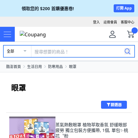
領取您的
$200
首購優惠卷!
打開 App
登入
註冊會員
客服中心
全部
酷澎首頁
生活日用
防寒用品
眼罩
眼罩
篩選器
蒸氣熱敷眼罩 植物萃取香氛 舒緩眼部
疲勞 獨立包裝方便攜帶, 1個, 單包✨桃
花〝粉