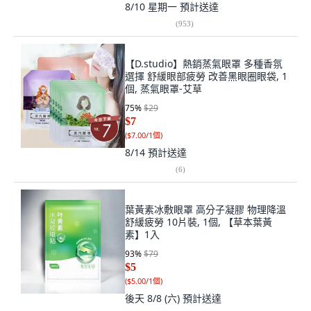
8/10 星期一
預計送達
(
953
)
【D.studio】熱銷蒸氣眼罩 多種香氛
選擇 舒緩眼部疲勞 改善黑眼圈眼袋, 1
個, 蒸氣眼罩-艾草
75
%
$29
$7
(
$7.00/1個
)
8/14
預計送達
(
6
)
葉黃素冰敷眼罩 高分子凝膠 物理降溫
舒緩疲勞 10片裝, 1個, 【草本葉黃
素】1入
93
%
$79
$5
(
$5.00/1個
)
後天 8/8 (六)
預計送達