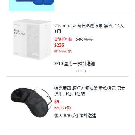
steambase 每日溫感眼罩 無香, 14入,
1個
首購折扣價
54
%
$515
$236
(
$16.86/1個
)
8/10 星期一
預計送達
(
1115
)
遮光眼罩 輕巧方便攜帶 柔軟透氣 男女
通用, 1個, 1個裝
$9
(
$9.00/1個
)
後天 8/8 (六)
預計送達