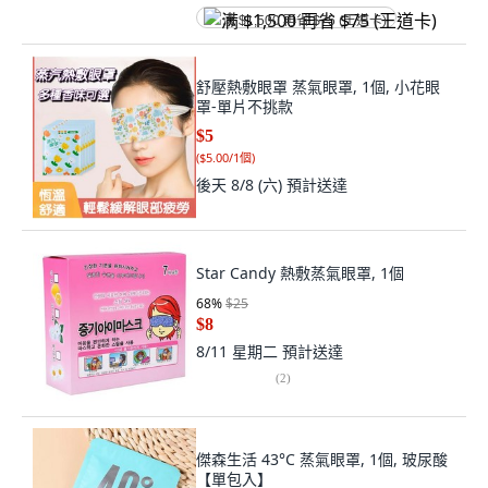
满 $1,500 再省 $75 (王道卡)
舒壓熱敷眼罩 蒸氣眼罩, 1個, 小花眼
罩-單片不挑款
$5
(
$5.00/1個
)
後天 8/8 (六)
預計送達
Star Candy 熱敷蒸氣眼罩, 1個
68
%
$25
$8
8/11 星期二
預計送達
(
2
)
傑森生活 43°C 蒸氣眼罩, 1個, 玻尿酸
【單包入】