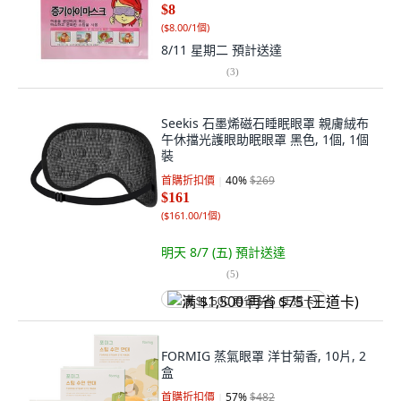
$8
(
$8.00/1個
)
8/11 星期二
預計送達
(
3
)
Seekis 石墨烯磁石睡眠眼罩 親膚絨布
午休擋光護眼助眠眼罩 黑色, 1個, 1個
裝
首購折扣價
40
%
$269
$161
(
$161.00/1個
)
明天 8/7 (五)
預計送達
(
5
)
满 $1,500 再省 $75 (王道卡)
FORMIG 蒸氣眼罩 洋甘菊香, 10片, 2
盒
首購折扣價
57
%
$482