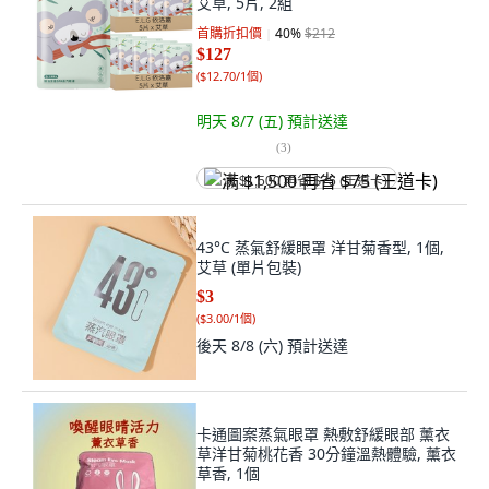
艾草, 5片, 2組
首購折扣價
40
%
$212
$127
(
$12.70/1個
)
明天 8/7 (五)
預計送達
(
3
)
满 $1,500 再省 $75 (王道卡)
43°C 蒸氣舒緩眼罩 洋甘菊香型, 1個,
艾草 (單片包裝)
$3
(
$3.00/1個
)
後天 8/8 (六)
預計送達
卡通圖案蒸氣眼罩 熱敷舒緩眼部 薰衣
草洋甘菊桃花香 30分鐘溫熱體驗, 薰衣
草香, 1個