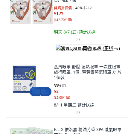
首購折扣價
40
%
$212
$127
(
$12.70/1個
)
明天 8/7 (五)
預計送達
(
2
)
满 $1,500 再省 $75 (王道卡)
蒸汽眼罩 舒壓 溫熱眼罩 一次性眼罩
旅行眼罩, 1個, 葉黃素蒸氣眼罩 X1片,
1個裝
33
%
$3
$2
(
$2.00/1個
)
8/11 星期二
預計送達
(
9
)
E.L.G 依洛嘉 精油芳香 SPA 蒸氣眼罩