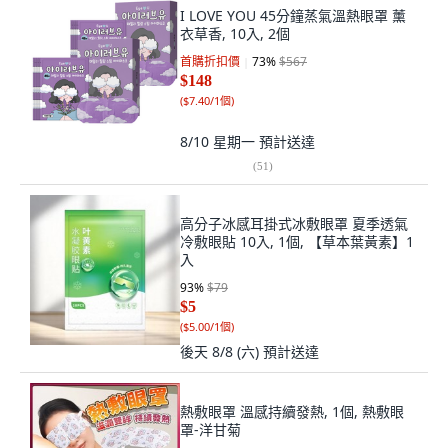
I LOVE YOU 45分鐘蒸氣溫熱眼罩 薰
衣草香, 10入, 2個
首購折扣價
73
%
$567
$148
(
$7.40/1個
)
8/10 星期一
預計送達
(
51
)
高分子冰感耳掛式冰敷眼罩 夏季透氣
冷敷眼貼 10入, 1個, 【草本葉黃素】1
入
93
%
$79
$5
(
$5.00/1個
)
後天 8/8 (六)
預計送達
熱敷眼罩 溫感持續發熱, 1個, 熱敷眼
罩-洋甘菊