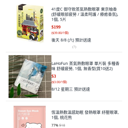
41度C 御守款蒸氣熱敷眼罩 東京柚香
(舒緩眼部疲勞 / 溫柔呵護 / 療癒香氛),
1個, 5片
$199
(
$39.80/1個
)
後天 8/8 (六)
預計送達
(
7
)
LaHoFun 蒸氣熱敷眼罩 單片裝 多種香
味 舒緩疲勞, 1個, 無香型(買10送2)
$3
(
$3.00/1個
)
8/12 星期三
預計送達
恆溫熱敷溫感助眠 發熱眼罩 紓壓眼罩,
1個, 桃花熊
77
%
$18