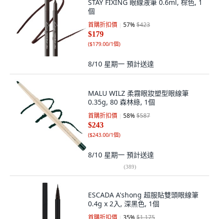
STAY FIXING 眼線液筆 0.6ml, 棕色, 1
個
首購折扣價
57
%
$423
$179
(
$179.00/1個
)
8/10 星期一
預計送達
MALU WILZ 柔霧眼妝塑型眼線筆
0.35g, 80 森林綠, 1個
首購折扣價
58
%
$587
$243
(
$243.00/1個
)
8/10 星期一
預計送達
(
389
)
ESCADA A'shong 超服貼雙頭眼線筆
0.4g x 2入, 深黑色, 1個
首購折扣價
35
%
$1,175