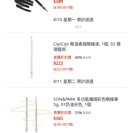
$189
(
$189.00/1個
)
8/10 星期一
預計送達
(
41
)
CipiCipi 眼淚素描眼線液, 1個, 02 珊
瑚藝術
首購折扣價
40
%
$370
$222
(
$222.00/1個
)
8/11 星期二
預計送達
SON&PARK 多功能纖細彩色眼線筆
5g, 01奶油米色, 1個
首購折扣價
53
%
$352
$165
(
$165.00/1個
)