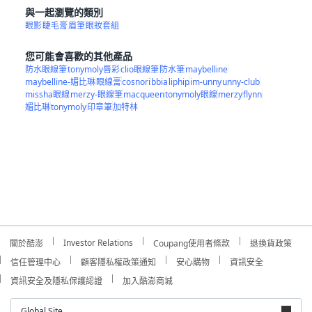
與一起瀏覽的類別
眼影
睫毛膏
眉筆
眼妝套組
您可能會喜歡的其他產品
防水眼線筆
tonymoly唇彩
clio眼線筆
防水筆
maybelline
maybelline-媚比琳
眼線膏
cosnori
bbia
liphip
im-unny
unny-club
missha眼線
merzy-眼線筆
macqueen
tonymoly眼線
merzy
flynn
媚比琳
tonymoly
印章筆
加特林
Investor Relations
關於酷澎
Coupang使用者條款
退換貨政策
信任管理中心
顧客隱私權政策通知
安心購物
資訊安全
資訊安全及隱私保護認證
加入酷澎商城
Global Site