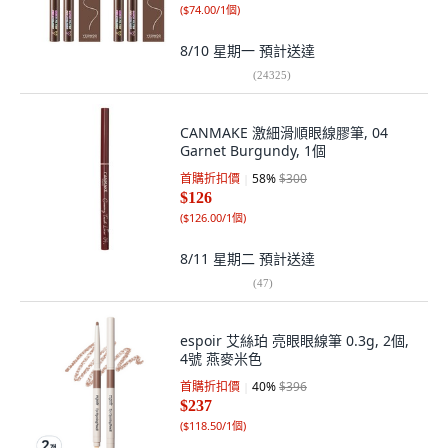
(
$74.00/1個
)
8/10 星期一
預計送達
(
24325
)
CANMAKE 激細滑順眼線膠筆, 04
Garnet Burgundy, 1個
首購折扣價
58
%
$300
$126
(
$126.00/1個
)
8/11 星期二
預計送達
(
47
)
espoir 艾絲珀 亮眼眼線筆 0.3g, 2個,
4號 燕麥米色
首購折扣價
40
%
$396
$237
(
$118.50/1個
)