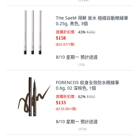
THe SaeM 得鮮 泉水 極細自動眼線筆
0.25g, 黑色, 3個
首購折扣價
43
%
$282
$158
(
$52.67/1個
)
8/10 星期一
預計送達
(
16
)
FORENCOS 紋身全效防水眼線筆
0.6g, 02 深棕色, 1個
首購折扣價
62
%
$352
$133
(
$133.00/1個
)
8/10 星期一
預計送達
(
374
)