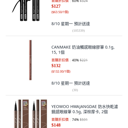
首購折扣價
60
%
$324
$127
(
$63.50/1個
)
8/10 星期一
預計送達
(
105339
)
CANMAKE 奶油觸感眼線膠筆 0.1g,
15, 1個
首購折扣價
40
%
$221
$132
(
$132.00/1個
)
8/10 星期一
預計送達
(
30
)
YEOWOO HWAJANGDAE 防水快乾濾
鏡感眼線筆 0.5g, 深棕摩卡, 2個
首購折扣價
74
%
$591
$148