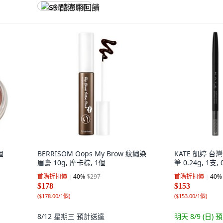
$9 酷澎幣回饋
個
BERRISOM Oops My Brow 紋繡染
KATE 凱婷 
眉膏 10g, 摩卡棕, 1個
筆 0.24g, 1支,
首購折扣價
40
%
$297
首購折扣價
40
%
$178
$153
(
$178.00/1個
)
(
$153.00/1個
)
8/12 星期三
預計送達
明天 8/9 (日)
預