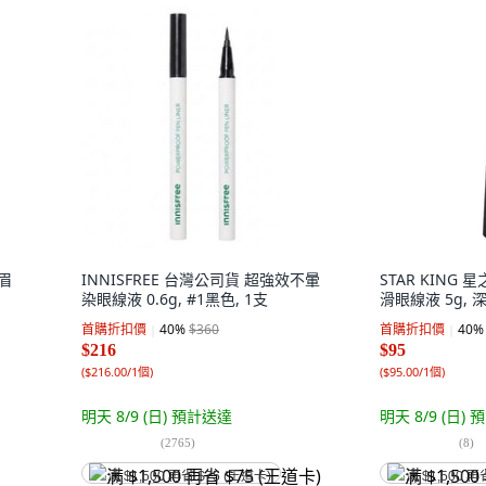
染眉
INNISFREE 台灣公司貨 超強效不暈
STAR KING
染眼線液 0.6g, #1黑色, 1支
滑眼線液 5g, 
首購折扣價
40
%
$360
首購折扣價
40
%
$216
$95
(
$216.00/1個
)
(
$95.00/1個
)
明天 8/9 (日)
預計送達
明天 8/9 (日)
預
(
2765
)
(
8
)
满 $1,500 再省 $75 (王道卡)
满 $1,500 再