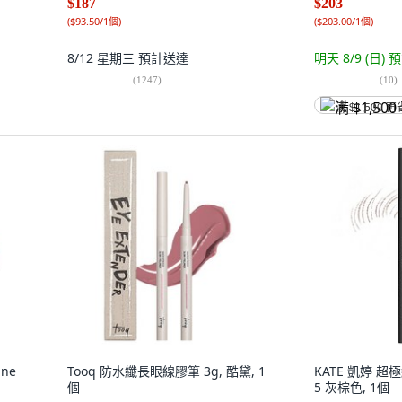
$187
$203
(
$93.50/1個
)
(
$203.00/1個
)
8/12 星期三
預計送達
明天 8/9 (日)
預
(
1247
)
(
10
)
满 $1,500 再
ine
Tooq 防水纖長眼線膠筆 3g, 酷黛, 1
KATE 凱婷 超極
個
5 灰棕色, 1個