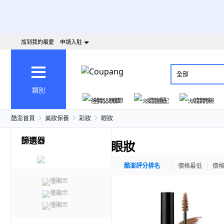
加到我的最愛
申請入駐
全部
類別
爸氣父親節
火箭速配
火箭跨境
酷澎首頁
美妝保養
彩妝
眼妝
篩選器
眼妝
酷澎評分排名
價格最低
價
僅顯示
僅顯示
僅顯示