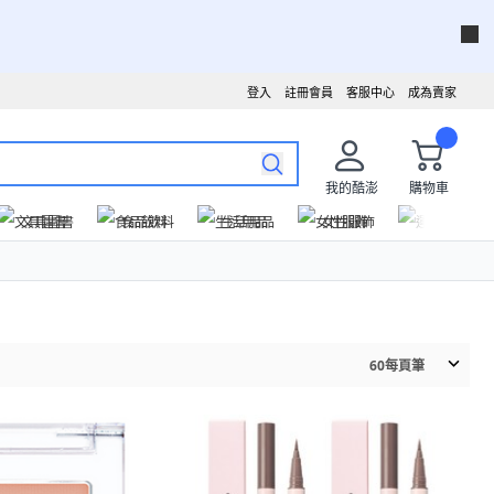
登入
註冊會員
客服中心
成為賣家
我的酷澎
購物車
文具圖書
食品飲料
生活用品
女性服飾
運動戶外
60
每頁筆