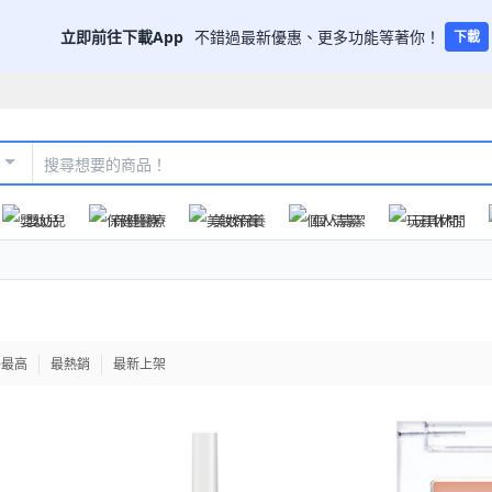
立即前往下載App
不錯過最新優惠、更多功能等著你！
下載
嬰幼兒
保健醫療
美妝保養
個人清潔
玩具休閒
格最高
最熱銷
最新上架