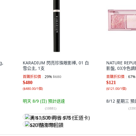
g,
KARADIUM 閃亮珍珠眼影棒, 01 白
NATURE REP
雪公主, 1支
影盤, 03冷色調
首購折扣價
29
%
$680
首購折扣價
67
%
$480
$121
(
$480.00/1個
)
(
$121.00/1個
)
明天 8/9 (日)
預計送達
8/12 星期三
預
(
10881
)
(
339
满 $1,500 再省 $75 (王道卡)
$20 酷澎幣回饋