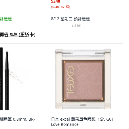
$248
(
$248.00/1個
)
計送達
8/12 星期三
預計送達
(
1839
)
省 $75 (王道卡)
細眉筆 0.8mm, BR-
日本 excel 藝采單色眼影, 1盒, G01
Love Romance