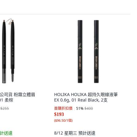
台灣公司貨 粉霧立體眉
HOLIKA HOLIKA 超持久眼線液筆
 01 柔棕
EX 0.6g, 01 Real Black, 2支
$255
首購折扣價
51
%
$400
$193
(
$96.50/1個
)
計送達
8/12 星期三
預計送達