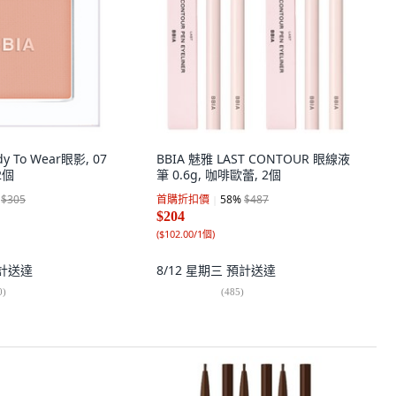
y To Wear眼影, 07
BBIA 魅雅 LAST CONTOUR 眼線液
2個
筆 0.6g, 咖啡歐蕾, 2個
$305
首購折扣價
58
%
$487
$204
(
$102.00/1個
)
計送達
8/12 星期三
預計送達
0
)
(
485
)