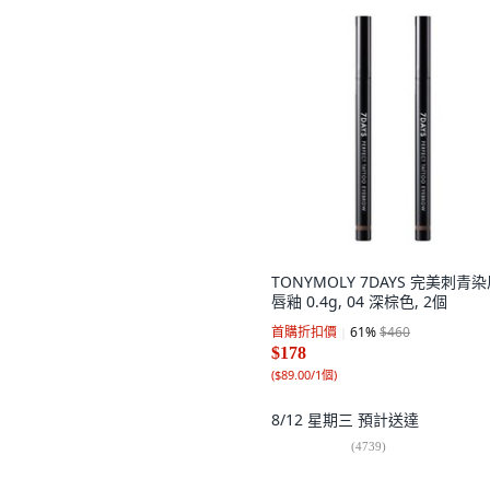
TONYMOLY 7DAYS 完美刺青
唇釉 0.4g, 04 深棕色, 2個
首購折扣價
61
%
$460
$178
(
$89.00/1個
)
8/12 星期三
預計送達
(
4739
)