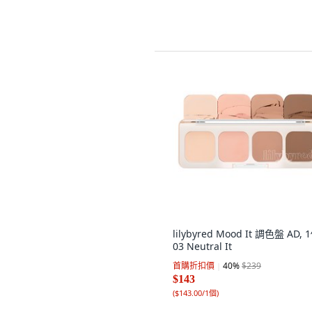
lilybyred Mood It 調色盤 AD, 
03 Neutral It
首購折扣價
40
%
$239
$143
(
$143.00/1個
)