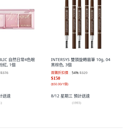
UBLIC 自然日常4色眼
INTERSYS 雙頭旋轉眉筆 10g, 04
粉紅, 1個
黑棕色, 3個
$376
首購折扣價
54
%
$329
$150
(
$50.00/1個
)
計送達
8/12 星期三
預計送達
1
)
(
1993
)