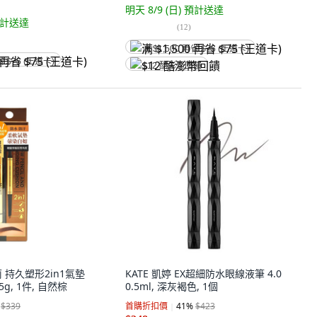
明天 8/9 (日)
預計送達
計送達
(
12
)
满 $1,500 再省 $75 (王道卡)
省 $75 (王道卡)
$12 酷澎幣回饋
莉 持久塑形2in1氣墊
KATE 凱婷 EX超細防水眼線液筆 4.0
45g, 1件, 自然棕
0.5ml, 深灰褐色, 1個
$339
首購折扣價
41
%
$423