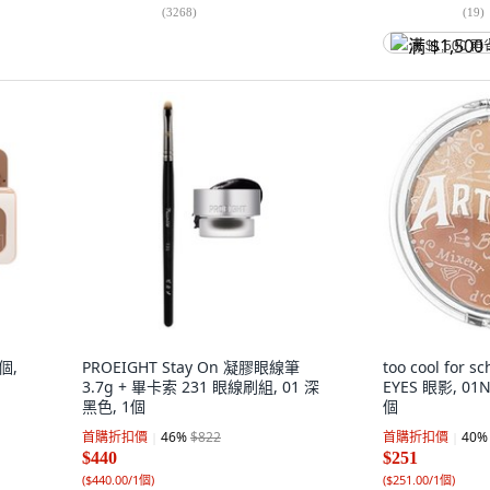
(
3268
)
(
19
)
满 $1,500 再
1個,
PROEIGHT Stay On 凝膠眼線筆
too cool for 
3.7g + 畢卡索 231 眼線刷組, 01 深
EYES 眼影, 01
黑色, 1個
個
首購折扣價
46
%
$822
首購折扣價
40
%
$440
$251
(
$440.00/1個
)
(
$251.00/1個
)