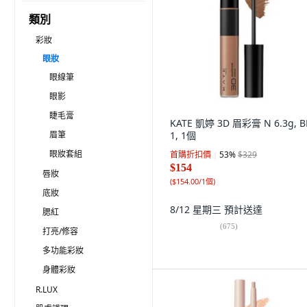
類別
彩妝
眼妝
眼線筆
眼影
睫毛膏
KATE 凱婷 3D 眉彩膏 N 6.3g, B
眉筆
1, 1個
眼妝套組
首購折扣價
53
%
$329
$154
唇妝
(
$154.00/1個
)
底妝
8/12 星期三
預計送達
腮紅
(
675
)
打亮/修容
多功能彩妝
身體彩妝
R.LUX