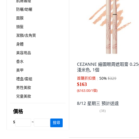
肌膚護理
防曬/助曬
面膜
頭髮
潔顏/去角質
身體
美容用品
香水
CEZANNE 繪圖眼周遮瑕膏 0.25
淺米色, 1個
美甲
首購折扣價
50
%
$329
禮盒/套組
$163
男性美妝
(
$163.00/1個
)
兒童美妝
8/12 星期三
預計送達
價格
(
38
)
$
~
搜尋