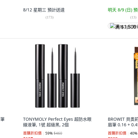
8/12 星期三
預計送達
明天 8/9 (日)
預
(
173
)
(
13
)
满 $1,500 再
眉筆
TONYMOLY Perfect Eyes 超防水眼
BROWIT 貝奧
線液筆, 1號 超級黑, 2個
眉筆 0.16 + 0.
首購折扣價
59
%
$460
首購折扣價
40
%