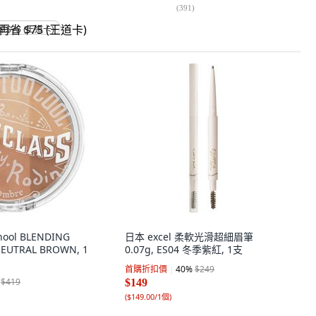
(
391
)
省 $75 (王道卡)
school BLENDING
日本 excel 柔軟光滑超細眉筆
NEUTRAL BROWN, 1
0.07g, ES04 冬季紫紅, 1支
首購折扣價
40
%
$249
$419
$149
(
$149.00/1個
)