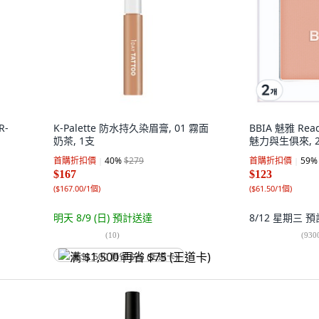
R-
K-Palette 防水持久染眉膏, 01 霧面
BBIA 魅雅 Read
奶茶, 1支
魅力與生俱來, 
首購折扣價
40
%
$279
首購折扣價
59
%
$167
$123
(
$167.00/1個
)
(
$61.50/1個
)
明天 8/9 (日)
預計送達
8/12 星期三
預
(
10
)
(
930
满 $1,500 再省 $75 (王道卡)