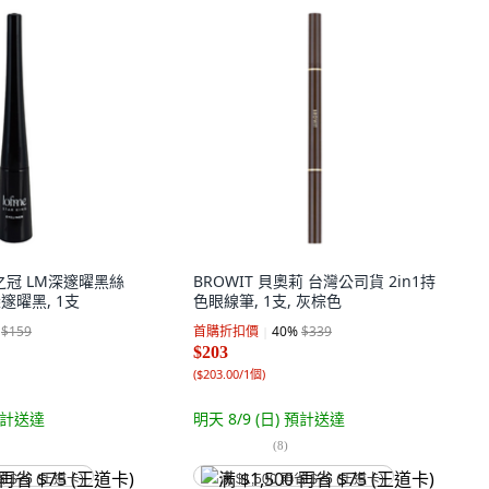
 星之冠 LM深邃曜黑絲
BROWIT 貝奧莉 台灣公司貨 2in1持
深邃曜黑, 1支
色眼線筆, 1支, 灰棕色
$159
首購折扣價
40
%
$339
$203
(
$203.00/1個
)
計送達
明天 8/9 (日)
預計送達
(
8
)
省 $75 (王道卡)
满 $1,500 再省 $75 (王道卡)