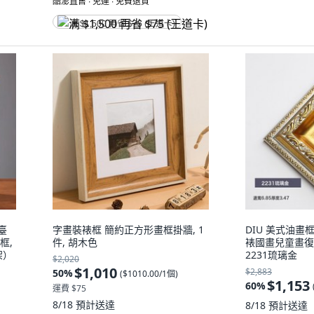
酷澎直售 ∙ 免運 ∙ 免費退貨
满 $1,500 再省 $75 (王道卡)
臺
字畫裝裱框 簡約正方形畫框掛牆, 1
DIU 美式油
框,
件, 胡木色
裱國畫兒童畫復古
架）
2231琉璃金
$2,020
$1,010
$2,883
50
%
(
$1010.00/1個
)
$1,153
60
%
運費 $75
8/18
預計送達
8/18
預計送達