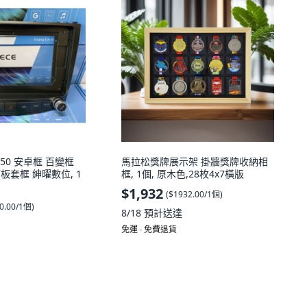
S250 安卓框 百變框
馬拉松獎牌展示架 掛牆獎牌收納相
吋面板套框 紳曜數位, 1
框, 1個, 原木色,28枚4x7橫版
$1,932
(
$1932.00/1個
)
0.00/1個
)
8/18
預計送達
免運 ∙ 免費退貨