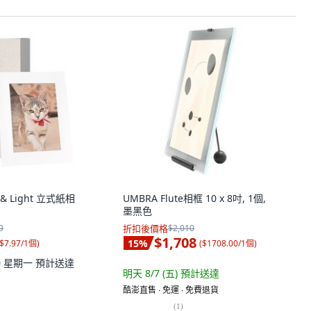
m & Light 立式紙相
UMBRA Flute相框 10 x 8吋, 1個,
墨黑色
9
折扣後價格
$2,010
$1,708
15
%
$7.97/1個
)
(
$1708.00/1個
)
10 星期一
預計送達
明天 8/7 (五)
預計送達
酷澎直售 ∙ 免運 ∙ 免費退貨
(
1
)