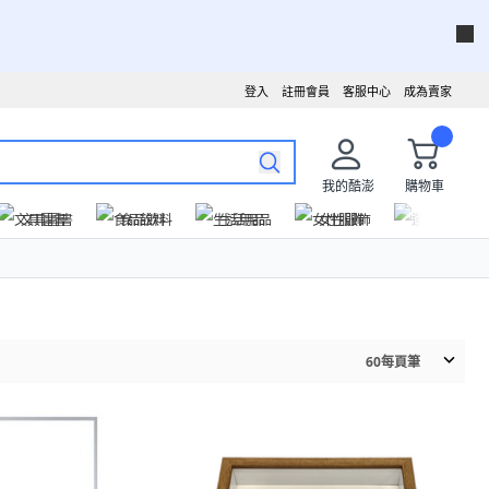
登入
註冊會員
客服中心
成為賣家
我的酷澎
購物車
文具圖書
食品飲料
生活用品
女性服飾
運動戶外
60
每頁筆