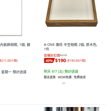
裝飾相框, 1個, 銀
A-ONE 匯旺 中空相框 2個, 原木色,
1件
首購折扣價
$318
$190
40
%
$211.00/1個
)
(
$190.00/1個
)
明天 8/7 (五)
預計送達
10 星期一
預計送達
酷澎直售 ∙ WOW免運 ∙ 免費退貨
(
4
)