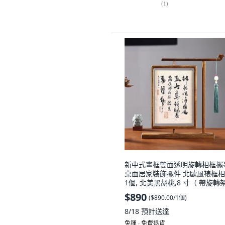
(
1
)
新中式畫框雙面透明旋轉相框擺
桌面居家裝飾擺件 北歐風裱框相
1個, 北美黑胡桃,8 寸（ 帶旋轉
$890
(
$890.00/1個
)
8/18
預計送達
免運 ∙ 免費退貨