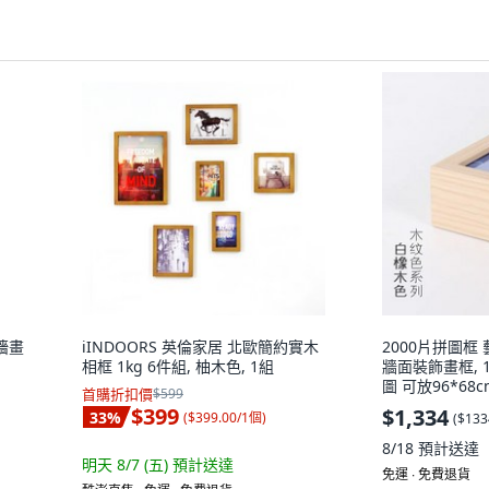
墻畫
iINDOORS 英倫家居 北歐簡約實木
2000片拼圖框
相框 1kg 6件組, 柚木色, 1組
牆面裝飾畫框, 
圖 可放96*68c
首購折扣價
$599
$399
$1,334
33
%
(
$399.00/1個
)
(
$133
8/18
預計送達
明天 8/7 (五)
預計送達
免運 ∙ 免費退貨