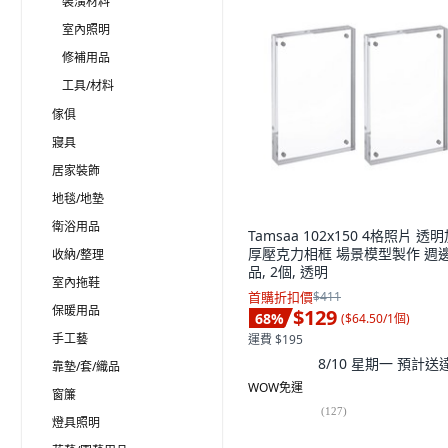
裝潢材料
室內照明
修補用品
工具/材料
傢俱
寢具
居家裝飾
地毯/地墊
衛浴用品
Tamsaa 102x150 4格照片 透
厚壓克力相框 場景模型製作 週
收納/整理
品, 2個, 透明
室內拖鞋
首購折扣價
$411
保暖用品
$129
68
%
(
$64.50/1個
)
手工藝
運費 $195
8/10 星期一
預計送
靠墊/套/織品
WOW免運
窗簾
(
127
)
燈具照明