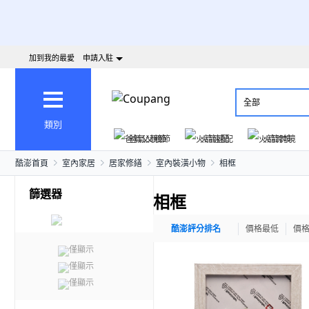
加到我的最愛
申請入駐
全部
類別
爸氣父親節
火箭速配
火箭跨境
酷澎首頁
室內家居
居家修繕
室內裝潢小物
相框
篩選器
相框
酷澎評分排名
價格最低
價
僅顯示
僅顯示
僅顯示