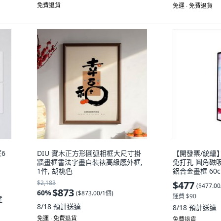
免費退貨
免運 ∙ 免費退貨
6
DIU 實木正方形圓弧相框大尺寸掛
【開發票/統編
牆畫框書法字畫自裝裱高級感外框,
免打孔 圓角磁
1件, 胡桃色
鋁合金畫框 60cm
金邊,60cm*8
$2,183
$477
(
$477.0
$873
60
%
(
$873.00/1個
)
運費 $90
達
8/18
預計送達
8/18
預計送達
免運 ∙ 免費退貨
免費退貨