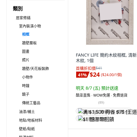
類別
居家修繕
室內裝潢小物
相框
牆壁層板
圖畫
FANCY LIFE 簡約木紋相框, 清
照片
木紋, 1個
首購折扣價
$41
牆壁/天花板裝飾
$24
41
%
(
$24.00/1個
)
小物件
時鐘
明天 8/7 (五)
預計送達
鏡子
酷澎直售 ∙ WOW免運 ∙ 免費退貨
傳統工藝品
(
89
)
油漆/補土
满 $1,500 再省 $75 (王道卡)
$1 酷澎幣回饋
地貼/地板材料
壁紙/貼紙