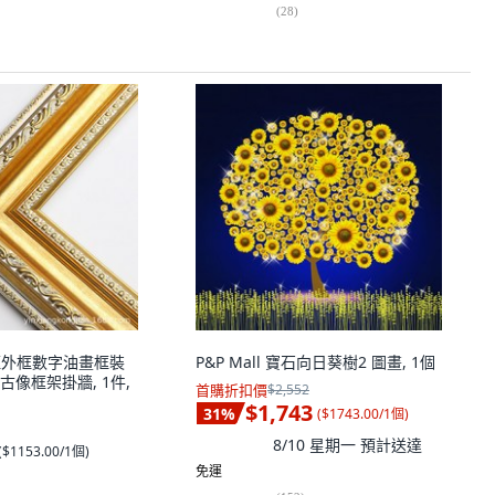
(
28
)
畫框外框數字油畫框裝
P&P Mall 寶石向日葵樹2 圖畫, 1個
像框架掛牆, 1件,
首購折扣價
$2,552
$1,743
31
%
(
$1743.00/1個
)
8/10 星期一
預計送達
(
$1153.00/1個
)
免運