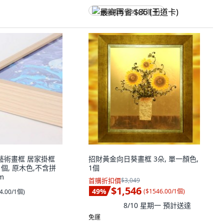
最高再省 $86 (王道卡)
 藝術畫框 居家掛框
招財黃金向日葵畫框 3朵, 單一顏色,
1個, 原木色,不含拼
1個
m
首購折扣價
$3,049
$1,546
49
%
(
$1546.00/1個
)
4.00/1個
)
8/10 星期一
預計送達
免運