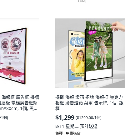
(
152
)
】海報框 廣告框 掛牆
擺攤 海報 燈箱 招牌 海報框 壓克力
吸展板 電梯廣告框架
相框 廣告燈箱 菜單 告示牌, 1個, 銀
*80cm, 1個, 黑面
框
0cm-下單選嘉里快遞
$1,299
0/1個
)
(
$1299.00/1個
)
8/11 星期二
預計送達
免運 ∙ 免費退貨