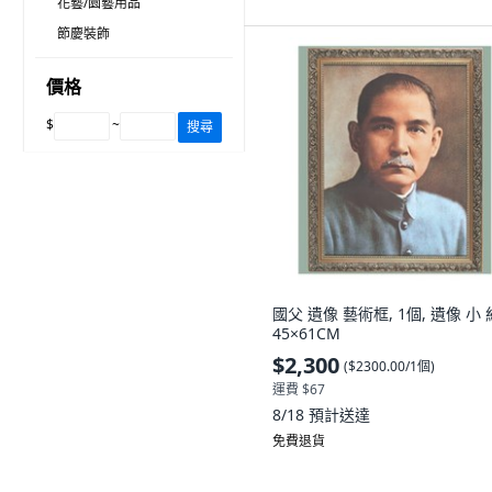
花藝/園藝用品
節慶裝飾
價格
$
~
搜尋
國父 遺像 藝術框, 1個, 遺像 小 
45×61CM
$2,300
(
$2300.00/1個
)
運費 $67
8/18
預計送達
免費退貨