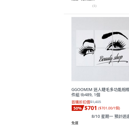
(
1
)
GGOOMIM 迷人睫毛多功能相框
件組 tb489, 1個
首購折扣價
$1,405
$701
50
%
(
$701.00/1個
)
8/10 星期一
預計送
免運