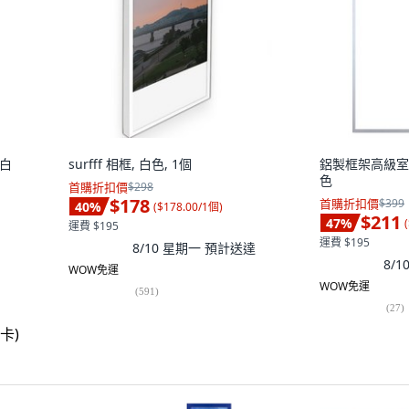
新白
surfff 相框, 白色, 1個
鋁製框架高級室內
色
首購折扣價
$298
$178
首購折扣價
$399
40
%
(
$178.00/1個
)
$211
47
%
(
運費 $195
運費 $195
8/10 星期一
預計送達
8/
WOW免運
WOW免運
(
591
)
(
27
)