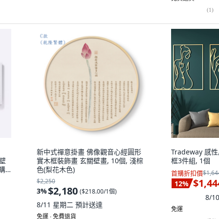
(
1
)
新中式禪意掛畫 佛像觀音心經圓形
Tradeway
 壁
實木框裝飾畫 玄關壁畫, 10個, 淺棕
框3件組, 1個
購,
色(梨花木色)
首購折扣價
$1,64
$1,44
$2,250
12
%
$2,180
3
%
(
$218.00/1個
)
8/
8/11 星期二
預計送達
免運
免運 ∙ 免費退貨