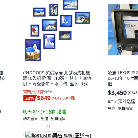
明加
iINDOORS 英倫家居 北歐簡約相框
凌志 LEXUS I
邊商
牆10入組 附圖卡10張 + 黏土 + 無痕
06-13年 10
釘 + 背板掛勾 + 水平儀, 藍色, 1組
個
$3,450
首購折扣價
$849
(
$345
$649
23
%
(
$649.00/1個
)
8/18
預計送達
免運 ∙ 免費退貨
明天 8/7 (五)
預計送達
達
酷澎直售 ∙ 免運 ∙ 免費退貨
(
1
)
满 $1,500 再省 $75 (王道卡)