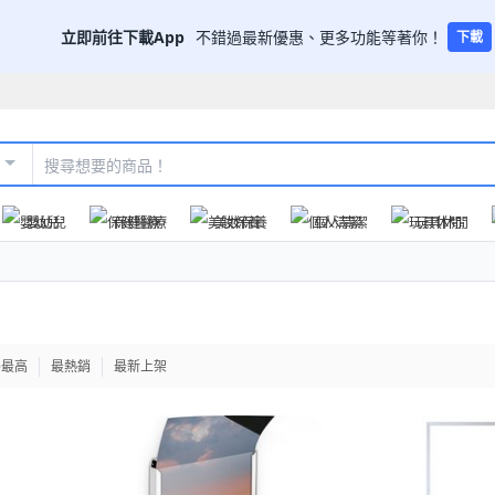
立即前往下載App
不錯過最新優惠、更多功能等著你！
下載
嬰幼兒
保健醫療
美妝保養
個人清潔
玩具休閒
格最高
最熱銷
最新上架