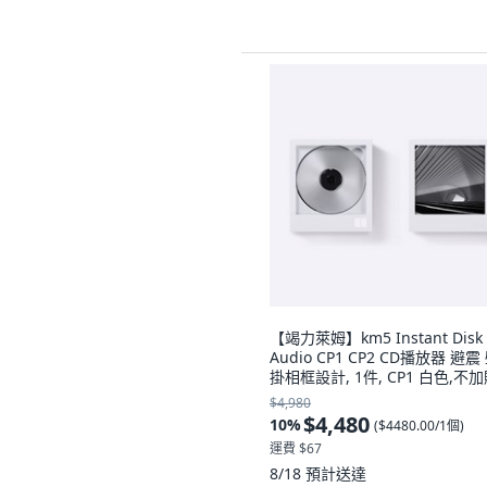
【竭力萊姆】km5 Instant Disk
Audio CP1 CP2 CD播放器 避震
掛相框設計, 1件, CP1 白色,不加
顏色
$4,980
$4,480
10
%
(
$4480.00/1個
)
運費 $67
8/18
預計送達