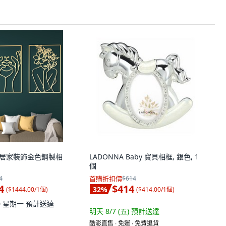
 感性居家裝飾金色鋼製相
LADONNA Baby 寶貝相框, 銀色, 1
個
4
首購折扣價
$614
4
$414
32
%
(
$1444.00/1個
)
(
$414.00/1個
)
10 星期一
預計送達
明天 8/7 (五)
預計送達
酷澎直售 ∙ 免運 ∙ 免費退貨