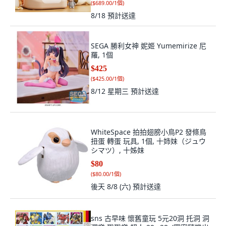
(
$689.00/1個
)
8/18
預計送達
SEGA 勝利女神 妮姬 Yumemirize 尼
羅, 1個
$425
(
$425.00/1個
)
8/12 星期三
預計送達
WhiteSpace 拍拍翅膀小鳥P2 發條鳥
扭蛋 轉蛋 玩具, 1個, 十姉妹（ジュウ
シマツ）, 十姊妹
$80
(
$80.00/1個
)
後天 8/8 (六)
預計送達
sns 古早味 懷舊童玩 5元20洞 托洞 洞