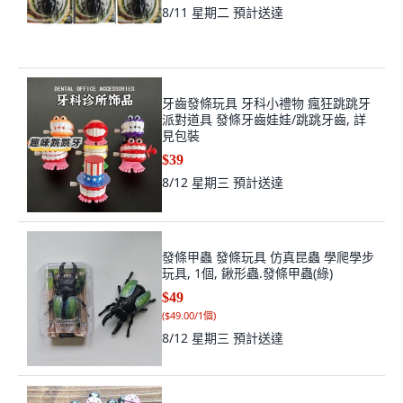
8/11 星期二
預計送達
牙齒發條玩具 牙科小禮物 瘋狂跳跳牙
派對道具 發條牙齒娃娃/跳跳牙齒, 詳
見包裝
$39
8/12 星期三
預計送達
發條甲蟲 發條玩具 仿真昆蟲 學爬學步
玩具, 1個, 鍬形蟲.發條甲蟲(綠)
$49
(
$49.00/1個
)
8/12 星期三
預計送達