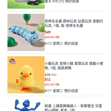
後天 8/8 (六)
預計送達
發條毛毛蟲 趣味玩具 幼童玩具 會動的
玩具, 1個, 藍-發條毛毛蟲
$49
(
$49.00/1個
)
8/12 星期三
預計送達
小雞玩具 發條小雞 寶寶玩具 獎勵小禮
物, 1個, 跳跳黃鴨
42
%
$90
$52
(
$52.00/1個
)
8/11 星期二
預計送達
蛙巢 上鍊跳舞機器人，無需電池 兒童
節小禮物, 藍色, 1個