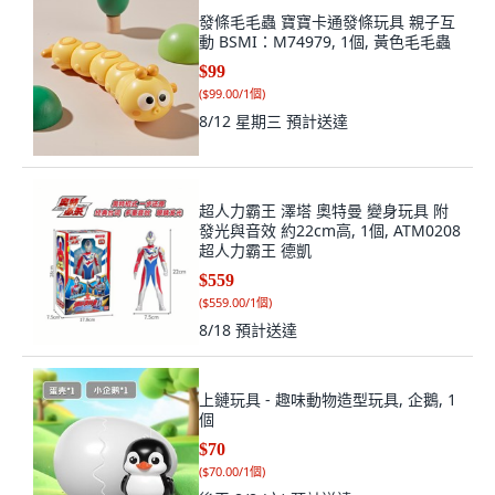
發條毛毛蟲 寶寶卡通發條玩具 親子互
動 BSMI：M74979, 1個, 黃色毛毛蟲
$99
(
$99.00/1個
)
8/12 星期三
預計送達
超人力霸王 澤塔 奧特曼 變身玩具 附
發光與音效 約22cm高, 1個, ATM0208
超人力霸王 德凱
$559
(
$559.00/1個
)
8/18
預計送達
上鏈玩具 - 趣味動物造型玩具, 企鵝, 1
個
$70
(
$70.00/1個
)