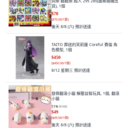
洞樂 戳戳樂 超人 29s 28s(圖案隨機出
貨), 1個
$70
(
$70.00/1套
)
後天 8/8 (六)
預計送達
TAITO 葬送的芙莉蓮 Coreful 費倫 角
色模型, 1個
$450
(
$450.00/1個
)
8/12 星期三
預計送達
發條翻滾小貓 解壓益智玩具, 1個, 翻滾
小貓
51
%
$100
$49
(
$49.00/1個
)
後天 8/8 (六)
預計送達