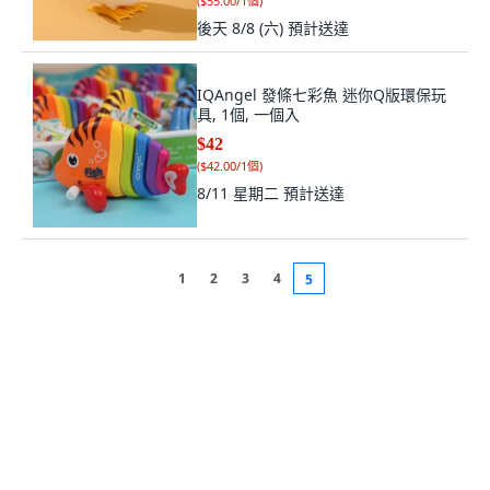
(
$55.00/1個
)
後天 8/8 (六)
預計送達
IQAngel 發條七彩魚 迷你Q版環保玩
具, 1個, 一個入
$42
(
$42.00/1個
)
8/11 星期二
預計送達
1
2
3
4
5