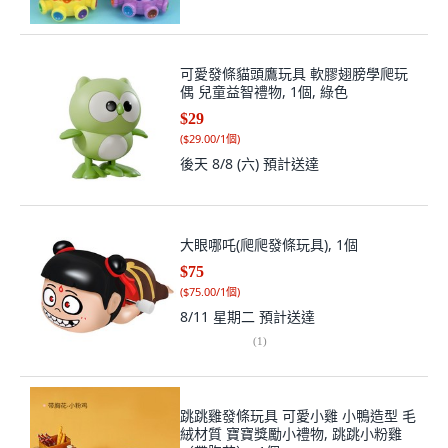
可愛發條貓頭鷹玩具 軟膠翅膀學爬玩
偶 兒童益智禮物, 1個, 綠色
$29
(
$29.00/1個
)
後天 8/8 (六)
預計送達
大眼哪吒(爬爬發條玩具), 1個
$75
(
$75.00/1個
)
8/11 星期二
預計送達
(
1
)
跳跳雞發條玩具 可愛小雞 小鴨造型 毛
絨材質 寶寶獎勵小禮物, 跳跳小粉雞