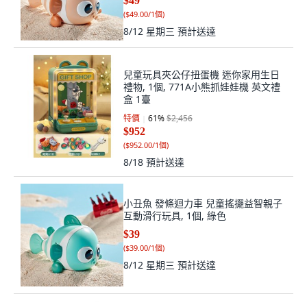
$49
(
$49.00/1個
)
8/12 星期三
預計送達
兒童玩具夾公仔扭蛋機 迷你家用生日
禮物, 1個, 771A小熊抓娃娃機 英文禮
盒 1臺
特價
61
%
$2,456
$952
(
$952.00/1個
)
8/18
預計送達
小丑魚 發條迴力車 兒童搖擺益智親子
互動滑行玩具, 1個, 綠色
$39
(
$39.00/1個
)
8/12 星期三
預計送達