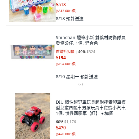
$513
(
$513.00/1個
)
8/18
預計送達
Shinchan 蠟筆小新 雙葉村防衛隊員
發條公仔, 1個, 混合色
首購折扣價
40
%
$324
$194
(
$194.00/1個
)
8/10 星期一
預計送達
(
2
)
DIU 慣性越野車玩具超耐摔攀爬車模
型兒童四驅車男孩玩具車寶寶小汽車,
1個, 慣性四驅車【紅】 ●:如圖
60
%
$1,176
$470
(
$470.00/1個
)