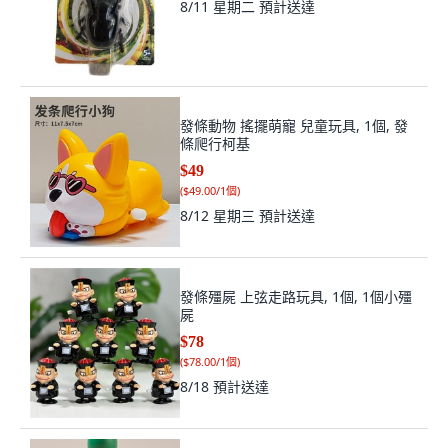
8/11 星期二
預計送達
發條動物 搖擺萌寵 兒童玩具, 1個, 發
條爬行柯基
$49
(
$49.00/1個
)
8/12 星期三
預計送達
發條殭屍 上弦走路玩具, 1個, 1個小殭
屍
$78
(
$78.00/1個
)
8/18
預計送達