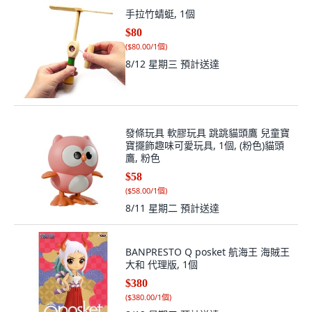
手拉竹蜻蜓, 1個
$80
(
$80.00/1個
)
8/12 星期三
預計送達
發條玩具 軟膠玩具 跳跳貓頭鷹 兒童寶
寶擺飾趣味可愛玩具, 1個, (粉色)貓頭
鷹, 粉色
$58
(
$58.00/1個
)
8/11 星期二
預計送達
BANPRESTO Q posket 航海王 海賊王
大和 代理版, 1個
$380
(
$380.00/1個
)