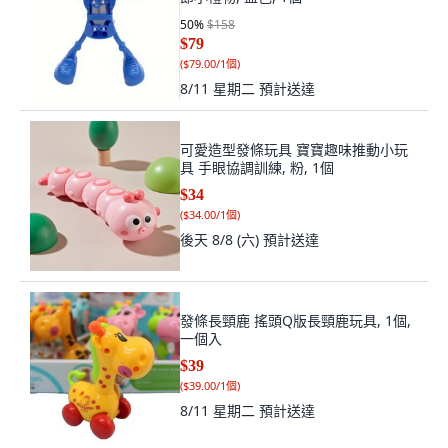
50
%
$158
$79
(
$79.00/1個
)
8/11 星期二
預計送達
可愛造型發條玩具 寶寶趣味推動小玩
具 手眼協調訓練, 粉, 1個
$34
(
$34.00/1個
)
後天 8/8 (六)
預計送達
發條長頸鹿 搖頭Q版長頸鹿玩具, 1個,
一個入
$39
(
$39.00/1個
)
8/11 星期二
預計送達