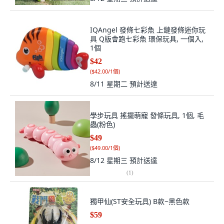
IQAngel 發條七彩魚 上鏈發條迷你玩
具 Q版會跑七彩魚 環保玩具, 一個入,
1個
$42
(
$42.00/1個
)
8/11 星期二
預計送達
學步玩具 搖擺萌寵 發條玩具, 1個, 毛
蟲(粉色)
$49
(
$49.00/1個
)
8/12 星期三
預計送達
(
1
)
獨甲仙(ST安全玩具) B款~黑色款
$59