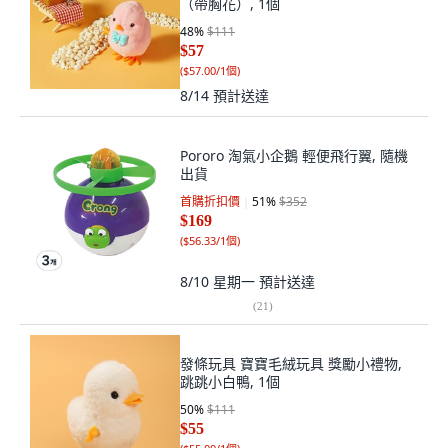
（帶胸花）, 1個
48
%
$111
$57
(
$57.00/1個
)
8/14
預計送達
Pororo 淘氣小企鵝 輕便飛行翼, 隨機
出貨
首購折扣價
51
%
$352
$169
(
$56.33/1個
)
8/10 星期一
預計送達
(
21
)
發條玩具 寶寶毛絨玩具 獎勵小禮物,
跳跳小白鴨, 1個
50
%
$111
$55