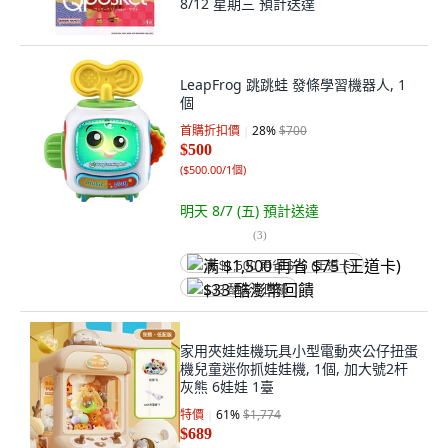
8/12 星期三
預計送達
LeapFrog 跳跳蛙 發條學習機器人, 1
個
首購折扣價
28
%
$700
$500
(
$500.00/1個
)
明天 8/7 (五)
預計送達
(
3
)
满 $1,500 再省 $75 (王道卡)
$33 酷澎幣回饋
家用夾娃娃機玩具小型電動夾公仔扭蛋
機兒童迷你抓娃娃機, 1個, 加大號2杆
灰熊 6娃娃 1臺
特價
61
%
$1,774
$689