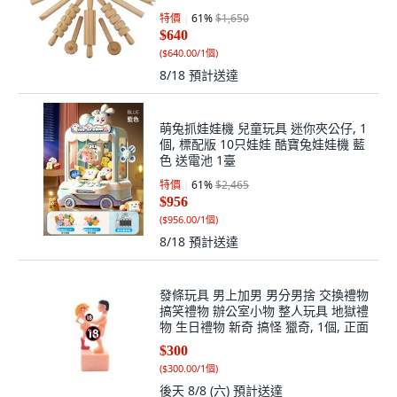
特價
61
%
$1,650
$640
(
$640.00/1個
)
8/18
預計送達
萌兔抓娃娃機 兒童玩具 迷你夾公仔, 1
個, 標配版 10只娃娃 酷寶兔娃娃機 藍
色 送電池 1臺
特價
61
%
$2,465
$956
(
$956.00/1個
)
8/18
預計送達
發條玩具 男上加男 男分男捨 交換禮物
搞笑禮物 辦公室小物 整人玩具 地獄禮
物 生日禮物 新奇 搞怪 獵奇, 1個, 正面
$300
(
$300.00/1個
)
後天 8/8 (六)
預計送達