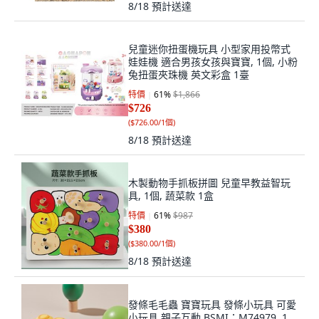
8/18
預計送達
兒童迷你扭蛋機玩具 小型家用投幣式
娃娃機 適合男孩女孩與寶寶, 1個, 小粉
兔扭蛋夾珠機 英文彩盒 1臺
特價
61
%
$1,866
$726
(
$726.00/1個
)
8/18
預計送達
木製動物手抓板拼圖 兒童早教益智玩
具, 1個, 蔬菜款 1盒
特價
61
%
$987
$380
(
$380.00/1個
)
8/18
預計送達
發條毛毛蟲 寶寶玩具 發條小玩具 可愛
小玩具 親子互動 BSMI：M74979, 1