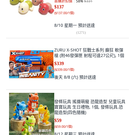
首購折扣價
58
%
$331
$137
(
$137.00/1個
)
8/10 星期一
預計送達
(
1271
)
ZURU X-SHOT 狂戰士系列 癲狂 軟彈
槍 (附46發彈匣 射程可達27公尺), 1個
$339
(
$339.00/1個
)
後天 8/8 (六)
預計送達
發條玩具 搖擺萌寵 恐龍造型 兒童玩具
寶寶玩具 生日禮物, 1個, 發條玩具.恐
龍造型(四色隨機)
$59
(
$59.00/1個
)
8/12 星期三
預計送達