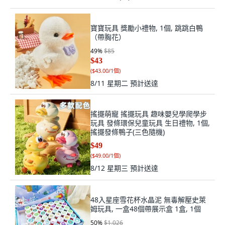
寶寶玩具 獎勵小禮物, 1個, 跳跳白鴨
（帶胸花）
49
%
$85
$43
(
$43.00/1個
)
8/11 星期二
預計送達
搖擺萌寵 搖擺玩具 趣味嬰兒學爬學步
玩具 發條環保兒童玩具 生日禮物, 1個,
搖擺發條鴨子(三色隨機)
$49
(
$49.00/1個
)
8/12 星期三
預計送達
48入星座雪花杯水晶泥 無毒解壓史萊
姆玩具, 一盒48個帶展示盒 1盒, 1個
50
%
$1,026