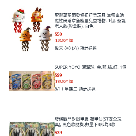
聖誕萬聖節發條扭扭樂玩具 無需電池
魔性舞蹈章魚幽靈兒童禮物, 1個, 聖誕
老人款(彩盒裝), 白色
$50
(
$50.00/1個
)
後天 8/8 (六)
預計送達
SUPER YOYO 溜溜球, 金.藍.綠.紅, 1個
$99
(
$99.00/1個
)
8/11 星期二
預計送達
發條戰鬥對戰甲蟲 獨甲仙(ST安全玩
具), 黑色款隨機.數量下3即為3款
$39