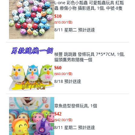
L-one 彩色小瓢蟲 可愛瓢蟲玩具 紅瓢
蟲 療傷小物 攝影道具, 1個, 中號-8隻
$10
(
$10.00/1個
)
8/11 星期二
預計送達
楨豐 跳跳雞 發條玩具 7*5*7CM, 1個,
貓頭鷹男款隨機一個
$60
(
$60.00/1個
)
8/18
預計送達
章魚造型發條玩具, 1個
$42
(
$42.00/1個
)
8/11 星期二
預計送達