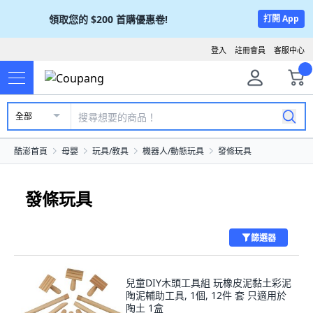
領取您的
$200
首購優惠卷!
打開 App
登入
註冊會員
客服中心
全部
酷澎首頁
母嬰
玩具/教具
機器人/動態玩具
發條玩具
發條玩具
篩選器
兒童DIY木頭工具組 玩橡皮泥黏土彩泥
陶泥輔助工具, 1個, 12件 套 只適用於
陶土 1盒