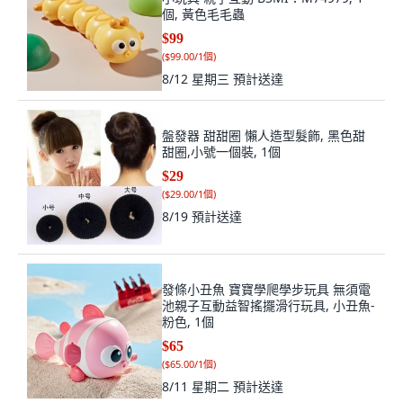
個, 黃色毛毛蟲
$99
(
$99.00/1個
)
8/12 星期三
預計送達
盤發器 甜甜圈 懶人造型髮飾, 黑色甜
甜圈,小號一個裝, 1個
$29
(
$29.00/1個
)
8/19
預計送達
發條小丑魚 寶寶學爬學步玩具 無須電
池親子互動益智搖擺滑行玩具, 小丑魚-
粉色, 1個
$65
(
$65.00/1個
)
8/11 星期二
預計送達