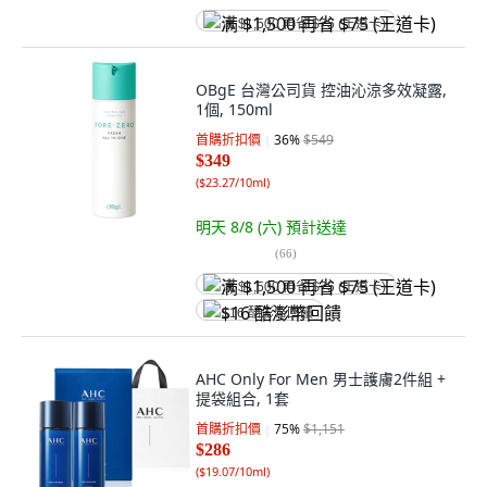
满 $1,500 再省 $75 (王道卡)
OBgE 台灣公司貨 控油沁涼多效凝露,
1個, 150ml
首購折扣價
36
%
$549
$349
(
$23.27/10ml
)
明天 8/8 (六)
預計送達
(
66
)
满 $1,500 再省 $75 (王道卡)
$16 酷澎幣回饋
AHC Only For Men 男士護膚2件組 +
提袋組合, 1套
首購折扣價
75
%
$1,151
$286
(
$19.07/10ml
)