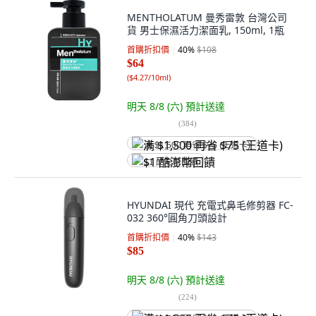
MENTHOLATUM 曼秀雷敦 台灣公司
貨 男士保濕活力潔面乳, 150ml, 1瓶
首購折扣價
40
%
$108
$64
(
$4.27/10ml
)
明天 8/8 (六)
預計送達
(
384
)
满 $1,500 再省 $75 (王道卡)
$1 酷澎幣回饋
HYUNDAI 現代 充電式鼻毛修剪器 FC-
032 360°圓角刀頭設計
首購折扣價
40
%
$143
$85
明天 8/8 (六)
預計送達
(
224
)