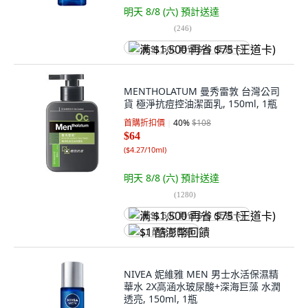
明天 8/8 (六)
預計送達
(
246
)
满 $1,500 再省 $75 (王道卡)
MENTHOLATUM 曼秀雷敦 台灣公司
貨 極淨抗痘控油潔面乳, 150ml, 1瓶
首購折扣價
40
%
$108
$64
(
$4.27/10ml
)
明天 8/8 (六)
預計送達
(
1280
)
满 $1,500 再省 $75 (王道卡)
$1 酷澎幣回饋
NIVEA 妮維雅 MEN 男士水活保濕精
華水 2X高涵水玻尿酸+深海巨藻 水潤
透亮, 150ml, 1瓶