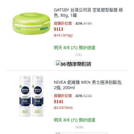
GATSBY 台灣公司貨 空氣塑型髮腊 綠
色, 80g, 1罐
首購折扣價
40
%
$189
$113
(
$14.13/10g
)
明天 8/8 (六)
預計送達
(
74
)
$6 酷澎幣回饋
NIVEA 妮維雅 MEN 男士極淨刮鬍泡,
2個, 200ml
首購折扣價
40
%
$236
$141
(
$3.53/10ml
)
明天 8/8 (六)
預計送達
(
638
)