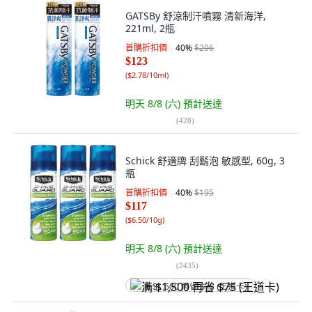
GATSBy 舒涼制汗噴霧 清新海洋,
221ml, 2瓶
首購折扣價
40
%
$206
$123
(
$2.78/10ml
)
明天 8/8 (六)
預計送達
(
428
)
Schick 舒適牌 刮鬍泡 敏感型, 60g, 3
瓶
首購折扣價
40
%
$195
$117
(
$6.50/10g
)
明天 8/8 (六)
預計送達
(
2435
)
满 $1,500 再省 $75 (王道卡)