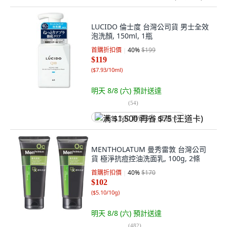
LUCIDO 倫士度 台灣公司貨 男士全效
泡洗顏, 150ml, 1瓶
首購折扣價
40
%
$199
$119
(
$7.93/10ml
)
明天 8/8 (六)
預計送達
(
54
)
满 $1,500 再省 $75 (王道卡)
MENTHOLATUM 曼秀雷敦 台灣公司
貨 極淨抗痘控油洗面乳, 100g, 2條
首購折扣價
40
%
$170
$102
(
$5.10/10g
)
明天 8/8 (六)
預計送達
(
482
)