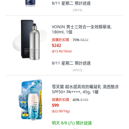
8/11 星期二
預計送達
(
3674
)
VONIN 男士三效合一全效精華液,
180ml, 1個
首購折扣價
70
%
$822
$242
(
$13.45/10ml
)
8/11 星期二
預計送達
(
4312
)
雪芙蘭 超水感高效防曬凝乳 清透酷涼
SPF50+ PA++++, 45g, 1罐
首購折扣價
40
%
$165
$99
(
$22.00/10g
)
明天 8/8 (六)
預計送達