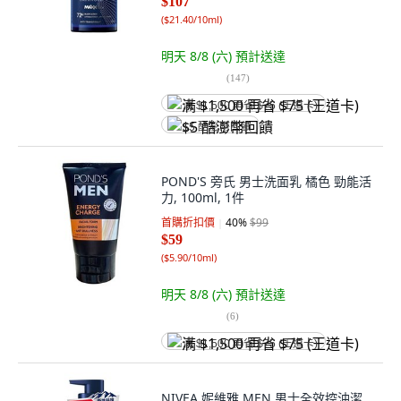
$107
(
$21.40/10ml
)
明天 8/8 (六)
預計送達
(
147
)
满 $1,500 再省 $75 (王道卡)
$5 酷澎幣回饋
POND'S 旁氏 男士洗面乳 橘色 勁能活
力, 100ml, 1件
首購折扣價
40
%
$99
$59
(
$5.90/10ml
)
明天 8/8 (六)
預計送達
(
6
)
满 $1,500 再省 $75 (王道卡)
NIVEA 妮維雅 MEN 男士全效控油潔