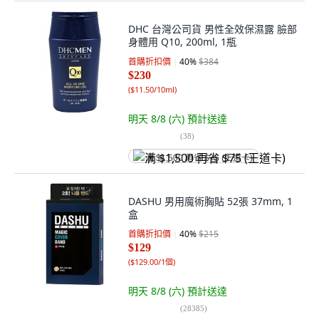
DHC 台灣公司貨 男性全效保濕露 臉部
身體用 Q10, 200ml, 1瓶
首購折扣價
40
%
$384
$230
(
$11.50/10ml
)
明天 8/8 (六)
預計送達
(
38
)
满 $1,500 再省 $75 (王道卡)
DASHU 男用魔術胸貼 52張 37mm, 1
盒
首購折扣價
40
%
$215
$129
(
$129.00/1個
)
明天 8/8 (六)
預計送達
(
28385
)