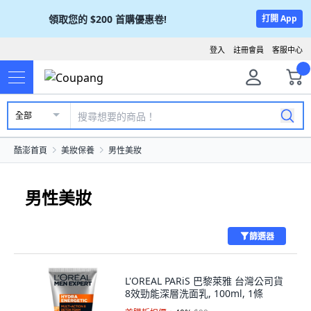
領取您的
$200
首購優惠卷!
打開 App
登入
註冊會員
客服中心
全部
酷澎首頁
美妝保養
男性美妝
男性美妝
篩選器
L'OREAL PARiS 巴黎萊雅 台灣公司貨
8效勁能深層洗面乳, 100ml, 1條