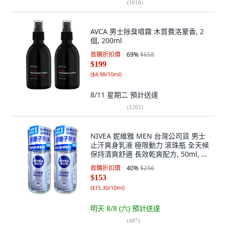
(
1618
)
AVCA 男士除臭噴霧 木質費洛蒙香, 2
個, 200ml
首購折扣價
69
%
$658
$199
(
$4.98/10ml
)
8/11 星期二
預計送達
(
1202
)
NIVEA 妮維雅 MEN 台灣公司貨 男士
止汗爽身乳液 極限動力 滾珠瓶 全天候
保持清爽舒適 長效乾爽配方, 50ml, 2
瓶
首購折扣價
40
%
$256
$153
(
$15.30/10ml
)
明天 8/8 (六)
預計送達
(
487
)