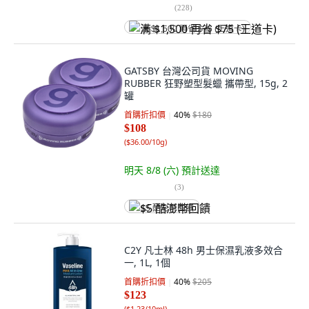
(
228
)
满 $1,500 再省 $75 (王道卡)
GATSBY 台灣公司貨 MOVING
RUBBER 狂野塑型髮蠟 攜帶型, 15g, 2
罐
首購折扣價
40
%
$180
$108
(
$36.00/10g
)
明天 8/8 (六)
預計送達
(
3
)
$5 酷澎幣回饋
C2Y 凡士林 48h 男士保濕乳液多效合
一, 1L, 1個
首購折扣價
40
%
$205
$123
(
$1.23/10ml
)