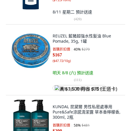
8/11 星期二
預計送達
(
420
)
REUZEL 藍豬超強水性髮油 Blue
Pomade, 35g, 1罐
首購折扣價
40
%
$279
$167
(
$47.72/10g
)
明天 8/8 (六)
預計送達
(
111
)
满 $1,500 再省 $75 (王道卡)
KUNDAL 昆黛爾 男性私密處專用
Pure&Safe涼感清潔露 草本香檸檬香,
300ml, 2瓶
首購折扣價
58
%
$481
$200