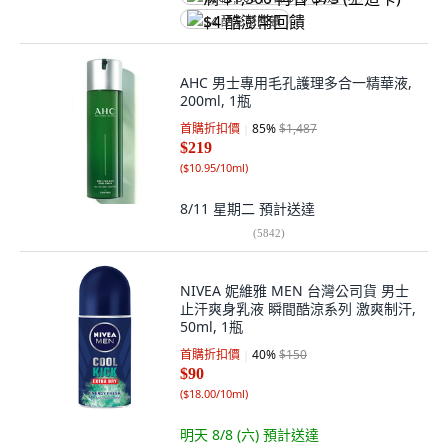
$4 酷澎幣回饋
AHC 男士專用毛孔護理多合一精華液,
200ml, 1瓶
首購折扣價
85
%
$1,487
$219
(
$10.95/10ml
)
8/11 星期二
預計送達
(
5842
)
NIVEA 妮維雅 MEN 台灣公司貨 男士
止汗爽身乳液 瞬間酷涼系列 激爽制汗,
50ml, 1瓶
首購折扣價
40
%
$150
$90
(
$18.00/10ml
)
明天 8/8 (六)
預計送達