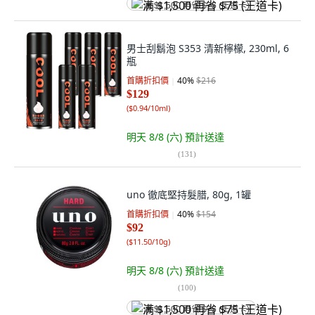
满 $1,500 再省 $75 (王道卡)
男士刮鬍泡 S353 清新檸檬, 230ml, 6
瓶
首購折扣價
40
%
$216
$129
(
$0.94/10ml
)
明天 8/8 (六)
預計送達
(
131
)
uno 徹底堅持髮腊, 80g, 1罐
首購折扣價
40
%
$154
$92
(
$11.50/10g
)
明天 8/8 (六)
預計送達
(
100
)
满 $1,500 再省 $75 (王道卡)