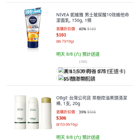
NIVEA 妮維雅 男士玻尿酸10效維他命
潔面乳, 150g, 1條
首購折扣價
40
%
$169
$101
(
$6.73/10g
)
明天 8/8 (六)
預計送達
(
160
)
满 $1,500 再省 $75 (王道卡)
$5 酷澎幣回饋
OBgE 台灣公司貨 茶樹控油黑頭清潔
棒, 1支, 20g
首購折扣價
39
%
$506
$306
(
$153.00/10g
)
明天 8/8 (六)
預計送達