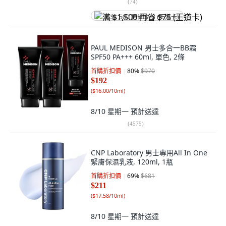
(
74
)
满 $1,500 再省 $75 (王道卡)
PAUL MEDISON 男士多合一BB霜
SPF50 PA+++ 60ml, 單色, 2條
首購折扣價
80
%
$970
$192
(
$16.00/10ml
)
8/10 星期一
預計送達
(
4575
)
CNP Laboratory 男士專用All In One
緊膚保濕乳液, 120ml, 1瓶
首購折扣價
69
%
$681
$211
(
$17.58/10ml
)
8/10 星期一
預計送達