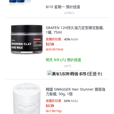
8/10 星期一
預計送達
(
27607
)
GRAFEN 12H持久強力定型硬泥髮蠟,
1罐, 75ml
首購折扣價
40
%
$250
$150
(
$20.00/10ml
)
明天 8/8 (六)
預計送達
(
417
)
满 $1,500 再省 $75 (王道卡)
韓國 SWAGGER Hair Stunner 霧面強
力髮蠟, 50g, 1個
首購折扣價
60
%
$352
$139
(
$27.80/10g
)