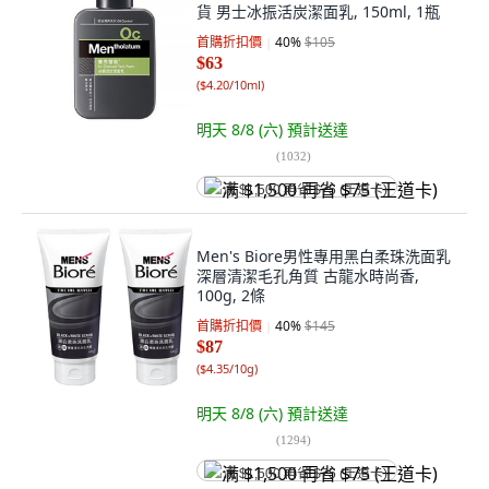
貨 男士冰振活炭潔面乳, 150ml, 1瓶
首購折扣價
40
%
$105
$63
(
$4.20/10ml
)
明天 8/8 (六)
預計送達
(
1032
)
满 $1,500 再省 $75 (王道卡)
Men's Biore男性專用黑白柔珠洗面乳
深層清潔毛孔角質 古龍水時尚香,
100g, 2條
首購折扣價
40
%
$145
$87
(
$4.35/10g
)
明天 8/8 (六)
預計送達
(
1294
)
满 $1,500 再省 $75 (王道卡)