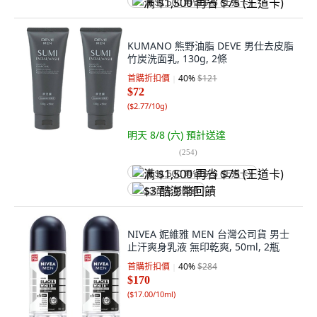
满 $1,500 再省 $75 (王道卡)
KUMANO 熊野油脂 DEVE 男仕去皮脂
竹炭洗面乳, 130g, 2條
首購折扣價
40
%
$121
$72
(
$2.77/10g
)
明天 8/8 (六)
預計送達
(
254
)
满 $1,500 再省 $75 (王道卡)
$3 酷澎幣回饋
NIVEA 妮維雅 MEN 台灣公司貨 男士
止汗爽身乳液 無印乾爽, 50ml, 2瓶
首購折扣價
40
%
$284
$170
(
$17.00/10ml
)