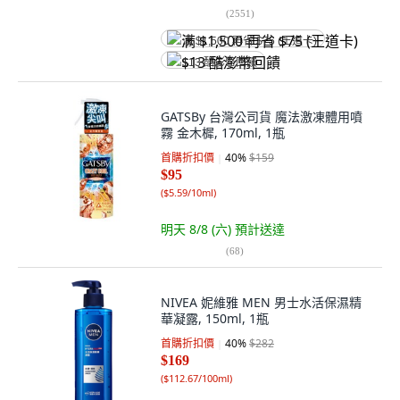
(
2551
)
满 $1,500 再省 $75 (王道卡)
$13 酷澎幣回饋
GATSBy 台灣公司貨 魔法激凍體用噴
霧 金木樨, 170ml, 1瓶
首購折扣價
40
%
$159
$95
(
$5.59/10ml
)
明天 8/8 (六)
預計送達
(
68
)
NIVEA 妮維雅 MEN 男士水活保濕精
華凝露, 150ml, 1瓶
首購折扣價
40
%
$282
$169
(
$112.67/100ml
)