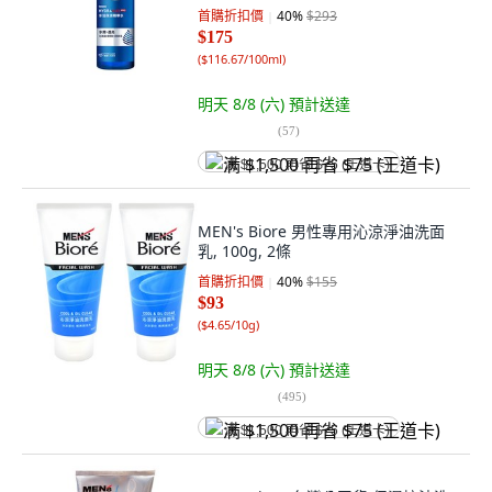
首購折扣價
40
%
$293
$175
(
$116.67/100ml
)
明天 8/8 (六)
預計送達
(
57
)
满 $1,500 再省 $75 (王道卡)
MEN's Biore 男性專用沁涼淨油洗面
乳, 100g, 2條
首購折扣價
40
%
$155
$93
(
$4.65/10g
)
明天 8/8 (六)
預計送達
(
495
)
满 $1,500 再省 $75 (王道卡)