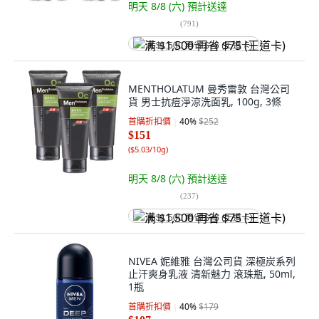
明天 8/8 (六)
預計送達
(
791
)
满 $1,500 再省 $75 (王道卡)
MENTHOLATUM 曼秀雷敦 台灣公司
貨 男士抗痘淨涼洗面乳, 100g, 3條
首購折扣價
40
%
$252
$151
(
$5.03/10g
)
明天 8/8 (六)
預計送達
(
237
)
满 $1,500 再省 $75 (王道卡)
NIVEA 妮維雅 台灣公司貨 深極炭系列
止汗爽身乳液 清新魅力 滾珠瓶, 50ml,
1瓶
首購折扣價
40
%
$179