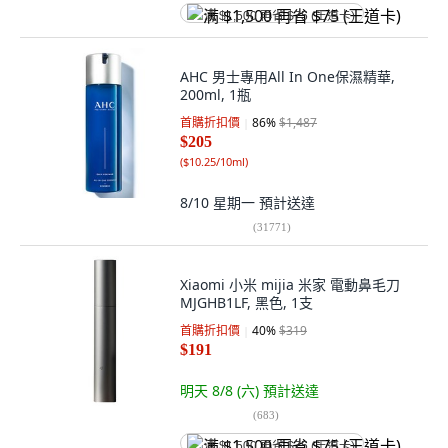
满 $1,500 再省 $75 (王道卡)
AHC 男士專用All In One保濕精華,
200ml, 1瓶
首購折扣價
86
%
$1,487
$205
(
$10.25/10ml
)
8/10 星期一
預計送達
(
31771
)
Xiaomi 小米 mijia 米家 電動鼻毛刀
MJGHB1LF, 黑色, 1支
首購折扣價
40
%
$319
$191
明天 8/8 (六)
預計送達
(
683
)
满 $1,500 再省 $75 (王道卡)