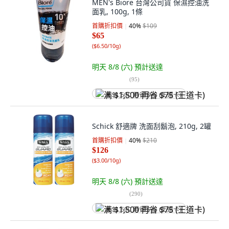
MEN's Biore 台灣公司貨 保濕控油洗
面乳, 100g, 1條
首購折扣價
40
%
$109
$65
(
$6.50/10g
)
明天 8/8 (六)
預計送達
(
95
)
满 $1,500 再省 $75 (王道卡)
Schick 舒適牌 洗面刮鬍泡, 210g, 2罐
首購折扣價
40
%
$210
$126
(
$3.00/10g
)
明天 8/8 (六)
預計送達
(
290
)
满 $1,500 再省 $75 (王道卡)