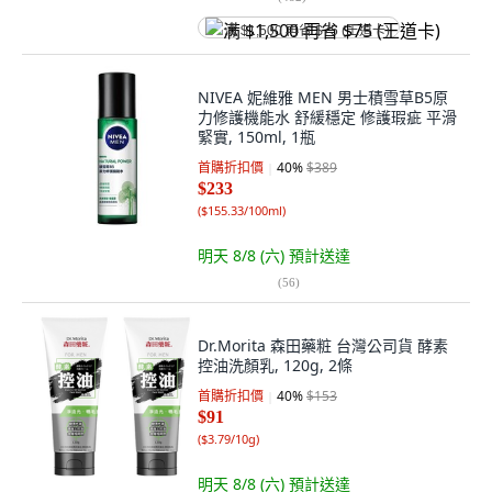
满 $1,500 再省 $75 (王道卡)
NIVEA 妮維雅 MEN 男士積雪草B5原
力修護機能水 舒緩穩定 修護瑕疵 平滑
緊實, 150ml, 1瓶
首購折扣價
40
%
$389
$233
(
$155.33/100ml
)
明天 8/8 (六)
預計送達
(
56
)
Dr.Morita 森田藥粧 台灣公司貨 酵素
控油洗顏乳, 120g, 2條
首購折扣價
40
%
$153
$91
(
$3.79/10g
)
明天 8/8 (六)
預計送達