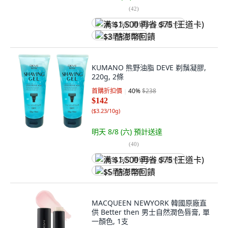
(
42
)
满 $1,500 再省 $75 (王道卡)
$3 酷澎幣回饋
KUMANO 熊野油脂 DEVE 剃鬚凝膠,
220g, 2條
首購折扣價
40
%
$238
$142
(
$3.23/10g
)
明天 8/8 (六)
預計送達
(
40
)
满 $1,500 再省 $75 (王道卡)
$5 酷澎幣回饋
MACQUEEN NEWYORK 韓國原廠直
供 Better then 男士自然潤色唇膏, 單
一顏色, 1支