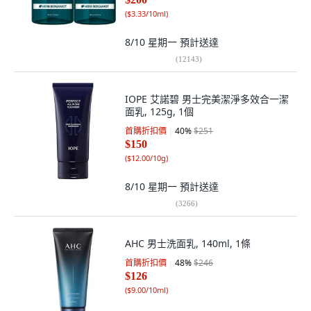
(
$3.33/10ml
)
8/10 星期一
預計送達
(
12143
)
IOPE 艾諾碧 男士完美潔淨多效合一潔
面乳, 125g, 1個
首購折扣價
40
%
$251
$150
(
$12.00/10g
)
8/10 星期一
預計送達
(
3266
)
AHC 男士洗面乳, 140ml, 1條
首購折扣價
48
%
$246
$126
(
$9.00/10ml
)