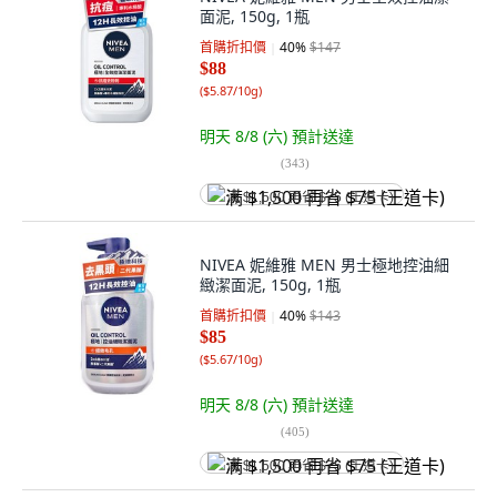
面泥, 150g, 1瓶
首購折扣價
40
%
$147
$88
(
$5.87/10g
)
明天 8/8 (六)
預計送達
(
343
)
满 $1,500 再省 $75 (王道卡)
NIVEA 妮維雅 MEN 男士極地控油細
緻潔面泥, 150g, 1瓶
首購折扣價
40
%
$143
$85
(
$5.67/10g
)
明天 8/8 (六)
預計送達
(
405
)
满 $1,500 再省 $75 (王道卡)