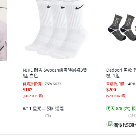
NIKE 耐吉 Swoosh緩震時尚襪3雙
Dadoori 男款
組, 白色
機, 1組
首購折扣價
76
%
$677
首購折扣價
40
%
$162
$200
(
$162.00/1套
)
(
$200.00/1套
)
8/11 星期二
預計送達
明天 8/8 (六)
預
(
78
)
(
954
满 $1,500 再