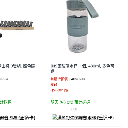
 登山襪 9雙組, 顏色隨
INS風玻璃水杯, 1個, 480ml, 多色可
選
$334
首購折扣價
40
%
$90
$54
(
$54.00/1個
)
計送達
明天 8/8 (六)
預計送達
)
(
74
)
省 $75 (王道卡)
满 $1,500 再省 $75 (王道卡)