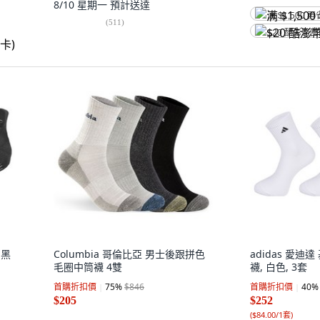
8/10 星期一
預計送達
满 $1,500 再
(
511
)
$20 酷澎幣
 黑
Columbia 哥倫比亞 男士後跟拼色
adidas 愛
毛圈中筒襪 4雙
襪, 白色, 3套
首購折扣價
75
%
$846
首購折扣價
40
%
$205
$252
(
$84.00/1套
)