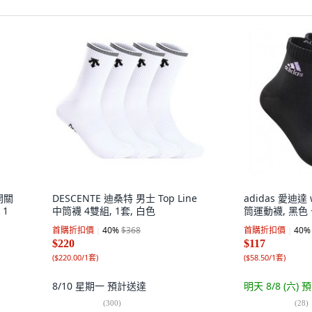
開關
DESCENTE 迪桑特 男士 Top Line
adidas 愛迪達
 1
中筒襪 4雙組, 1套, 白色
筒運動襪, 黑色 +
首購折扣價
40
%
$368
首購折扣價
40
%
$220
$117
(
$220.00/1套
)
(
$58.50/1套
)
8/10 星期一
預計送達
明天 8/8 (六)
預
(
300
)
(
28
)