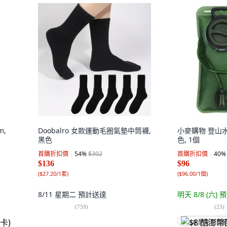
m,
Doobalro 女款運動毛圈氣墊中筒襪,
小麥購物 登山水袋 
黑色
色, 1個
首購折扣價
54
%
$302
首購折扣價
40
%
$136
$96
(
$27.20/1套
)
(
$96.00/1個
)
8/11 星期二
預計送達
明天 8/8 (六)
預
(
759
)
(
23
)
$8 酷澎幣回