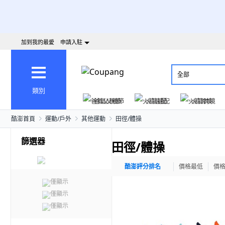
加到我的最愛
申請入駐
全部
類別
爸氣父親節
火箭速配
火箭跨境
酷澎首頁
運動/戶外
其他運動
田徑/體操
篩選器
田徑/體操
酷澎評分排名
價格最低
價
僅顯示
僅顯示
僅顯示