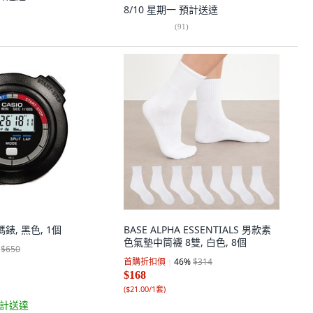
8/10 星期一
預計送達
(
91
)
碼錶, 黑色, 1個
BASE ALPHA ESSENTIALS 男款素
色氣墊中筒襪 8雙, 白色, 8個
$650
首購折扣價
46
%
$314
$168
(
$21.00/1套
)
計送達