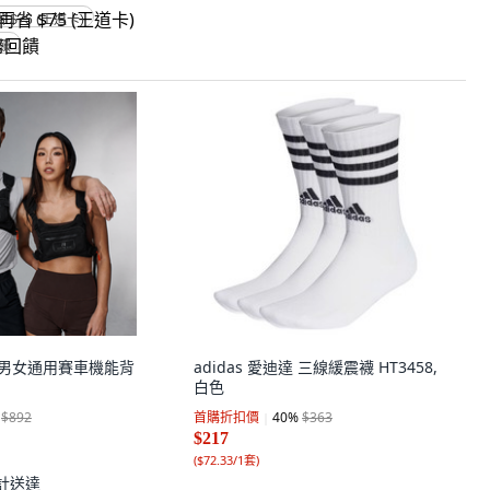
省 $75 (王道卡)
回饋
UN 男女通用賽車機能背
adidas 愛迪達 三線緩震襪 HT3458,
白色
$892
首購折扣價
40
%
$363
$217
(
$72.33/1套
)
計送達