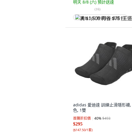
明天 8/8 (六)
預計送達
(
16
)
满 $1,500 再省 $75 (王道卡)
adidas 愛迪達 訓練止滑隱形襪,
色, 1雙
首購折扣價
40
%
$493
$295
(
$147.50/1套
)