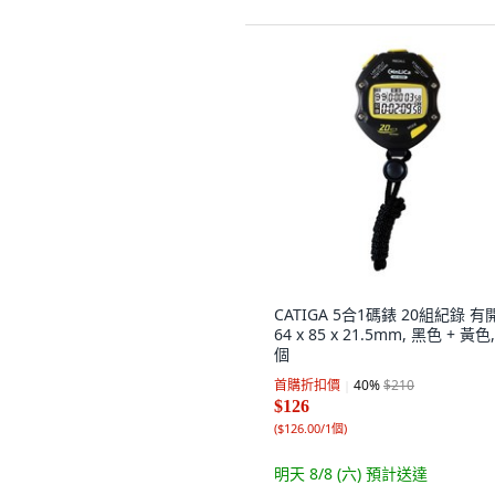
CATIGA 5合1碼錶 20組紀錄 有
64 x 85 x 21.5mm, 黑色 + 黃色,
個
首購折扣價
40
%
$210
$126
(
$126.00/1個
)
明天 8/8 (六)
預計送達