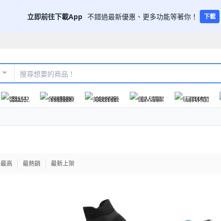
立即前往下載App
不錯過最新優惠、更多功能等著你！
下載
嬰幼兒
保健醫療
美妝保養
個人清潔
玩具休閒
格最高
最熱銷
最新上架