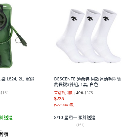
L824, 2L, 軍綠
DESCENTE 迪桑特 男款運動毛圈簡
約長襪3雙組, 1套, 白色
$161
首購折扣價
40
%
$375
$225
(
$225.00/1套
)
計送達
8/10 星期一
預計送達
(
161
)
饋