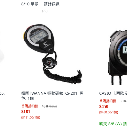
8/10 星期一
預計送達
(
72
)
5,
韓國 iWANNA 運動碼錶 KS-201, 黑
CASIO 卡西歐 
色, 1個
首購折扣價
30
%
首購折扣價
48
%
$352
$450
$181
(
$450.00/1個
)
(
$181.00/1個
)
明天 8/8 (六)
預