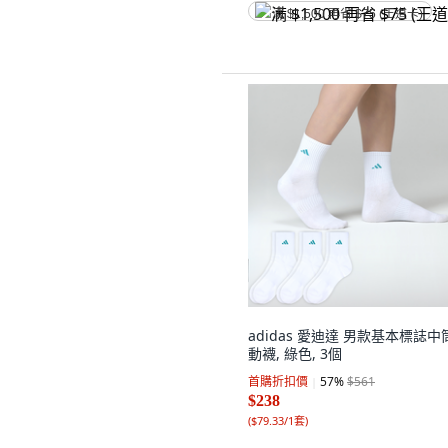
满 $1,500 再省 $75 (王道卡)
adidas 愛迪達 男款基本標誌中
動襪, 綠色, 3個
首購折扣價
57
%
$561
$238
(
$79.33/1套
)