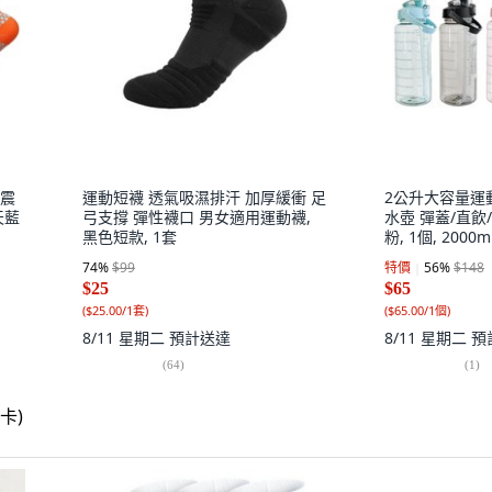
減震
運動短襪 透氣吸濕排汗 加厚緩衝 足
2公升大容量運動
天藍
弓支撐 彈性襪口 男女適用運動襪,
水壺 彈蓋/直飲
黑色短款, 1套
粉, 1個, 2000m
74
%
$99
特價
56
%
$148
$25
$65
(
$25.00/1套
)
(
$65.00/1個
)
8/11 星期二
預計送達
8/11 星期二
預
(
64
)
(
1
)