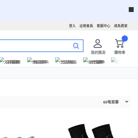
登入
註冊會員
客服中心
成為賣家
我的酷澎
購物車
文具圖書
食品飲料
生活用品
女性服飾
運動戶外
60
每頁筆