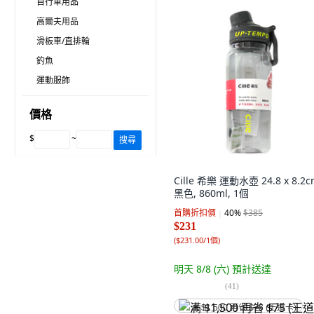
自行車用品
高爾夫用品
滑板車/直排輪
釣魚
運動服飾
價格
$
~
搜尋
Cille 希樂 運動水壺 24.8 x 8.2c
黑色, 860ml, 1個
首購折扣價
40
%
$385
$231
(
$231.00/1個
)
明天 8/8 (六)
預計送達
(
41
)
满 $1,500 再省 $75 (王道卡)