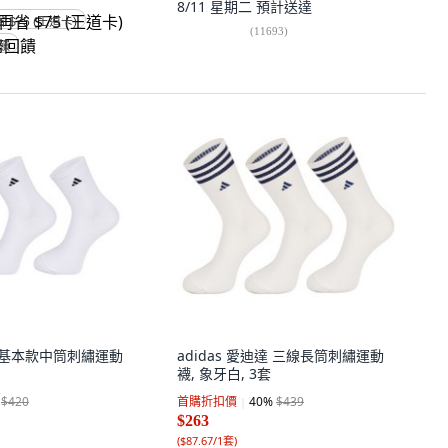
8/11 星期二
預計送達
省 $75 (王道卡)
(
11693
)
回饋
迪達 基本款中筒刺繡運動
adidas 愛迪達 三線長筒刺繡運動
襪, 象牙白, 3套
$420
首購折扣價
40
%
$439
$263
(
$87.67/1套
)