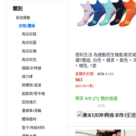
類別
其他運動
田徑/體操
馬拉松鞋
馬拉松服
馬拉松襪
德利生活 為運動而生機能潮流
馬拉松包
襪5雙組, 白色 + 藏青 + 藍色 + 
+ 橘色, 1套
碼錶/計時器
首購折扣價
40
%
$105
接力棒
$63
跨欄架/凌波
(
$63.00/1套
)
起跑架/發令槍
明天 8/8 (六)
預計送達
田徑捲尺
(
328
)
畫線車/滾輪
满 $1,500 再省 $75 (王道卡)
體操器材
墊子/地板材料