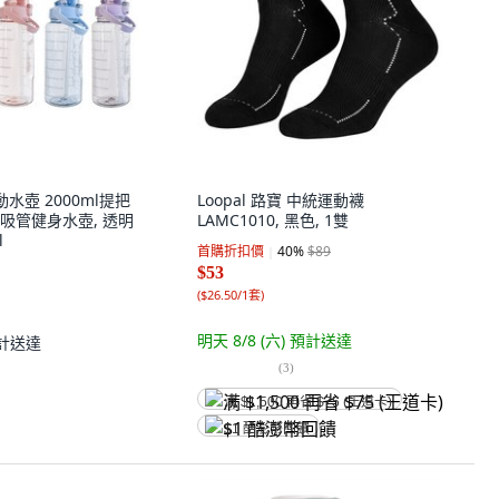
水壺 2000ml提把
Loopal 路寶 中統運動襪
/吸管健身水壺, 透明
LAMC1010, 黑色, 1雙
l
首購折扣價
40
%
$89
$53
(
$26.50/1套
)
明天 8/8 (六)
預計送達
計送達
(
3
)
满 $1,500 再省 $75 (王道卡)
$1 酷澎幣回饋