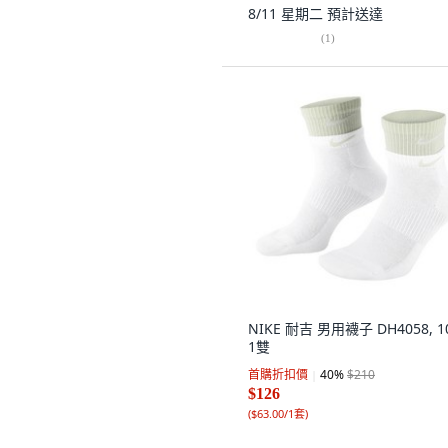
8/11 星期二
預計送達
(
1
)
NIKE 耐吉 男用襪子 DH4058, 10
1雙
首購折扣價
40
%
$210
$126
(
$63.00/1套
)