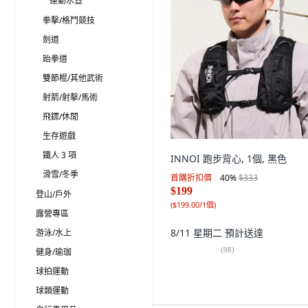
運動水壺
拳擊/格鬥競技
劍道
跆拳道
雙節棍/其他武術
射箭/射擊/馬術
飛鏢/休閒
生存遊戲
鐵人 3 項
INNOI 跑步背心, 1個, 黑色
滑雪/冬季
首購折扣價
40
%
$333
$199
登山/戶外
(
$199.00/1個
)
露營專區
8/11 星期二
預計送達
游泳/水上
(
98
)
健身/瑜珈
球拍運動
球類運動