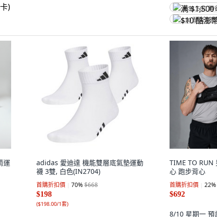
满 $1,500 再
$10 酷澎幣
筒運
adidas 愛迪達 機能雙層底氣墊運動
TIME TO R
襪 3雙, 白色(IN2704)
心 跑步背心
首購折扣價
70
%
$668
首購折扣價
22
%
$198
$692
(
$198.00/1套
)
8/10 星期一
預