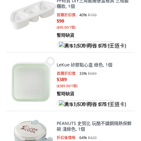
PP材質 DIY三角飯團便當模具 三格飯
糰款, 1個
首購折扣價
40
%
$150
$90
(
$90.00/1個
)
暫時缺貨
满 $1,500 再省 $75 (王道卡)
LeKue 矽膠點心盒 綠色, 1個
首購折扣價
33
%
$589
$389
(
$389.00/1個
)
暫時缺貨
满 $1,500 再省 $75 (王道卡)
PEANUTS 史努比 玩酷不鏽鋼隔熱保鮮
碗 淺綠色, 1個
折扣後價格
64
%
$420