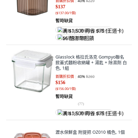
首購折扣價
40
%
$229
$137
(
$137.00/1個
)
暫時缺貨
满 $1,500 再省 $75 (王道卡)
$6 酷澎幣回饋
Glasslock 格拉氏洛克 Gompyo聯名
掀蓋式麵粉收納罐 + 湯匙 + 除濕劑 白
色, 1組
首購折扣價
40
%
$260
$156
(
$156.00/1個
)
暫時缺貨
(
77
)
满 $1,500 再省 $75 (王道卡)
瀝水保鮮盒 附提把 OZ010 橘色, 1個