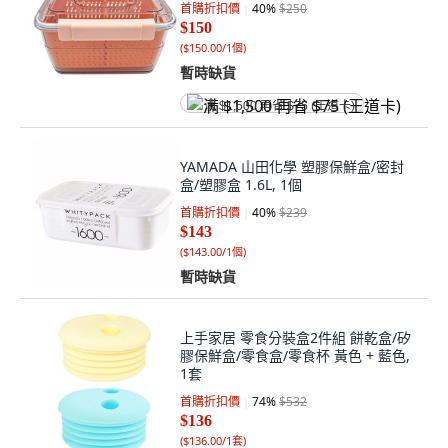
首購折扣價
40
%
$250
$150
(
$150.00/1個
)
暫時缺貨
满 $1,500 再省 $75 (王道卡)
YAMADA 山田化學 塑膠保鮮盒/密封
盒/塑膠盒 1.6L, 1個
首購折扣價
40
%
$239
$143
(
$143.00/1個
)
暫時缺貨
上手家居 零食分裝盒2件組 餅乾盒/矽
膠保鮮盒/零食盒/零食杯 黃色 + 藍色,
1套
首購折扣價
74
%
$532
$136
(
$136.00/1套
)