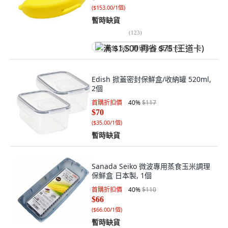
(
$153.00/1個
)
暫時缺貨
(
123
)
满 $1,500 再省 $75 (王道卡)
Edish 掀蓋密封保鮮盒/收納罐 520ml,
2個
首購折扣價
40
%
$117
$70
(
$35.00/1個
)
暫時缺貨
Sanada Seiko 微波專用蒸食玉米調理
保鮮盒 日本製, 1個
首購折扣價
40
%
$110
$66
(
$66.00/1個
)
暫時缺貨