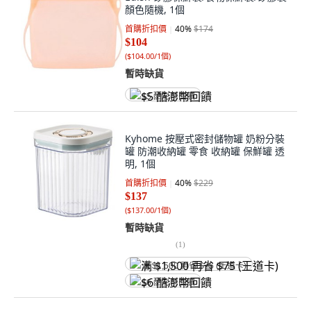
顏色隨機, 1個
首購折扣價
40
%
$174
$104
(
$104.00/1個
)
暫時缺貨
$5 酷澎幣回饋
Kyhome 按壓式密封儲物罐 奶粉分裝
罐 防潮收納罐 零食 收納罐 保鮮罐 透
明, 1個
首購折扣價
40
%
$229
$137
(
$137.00/1個
)
暫時缺貨
(
1
)
满 $1,500 再省 $75 (王道卡)
$6 酷澎幣回饋