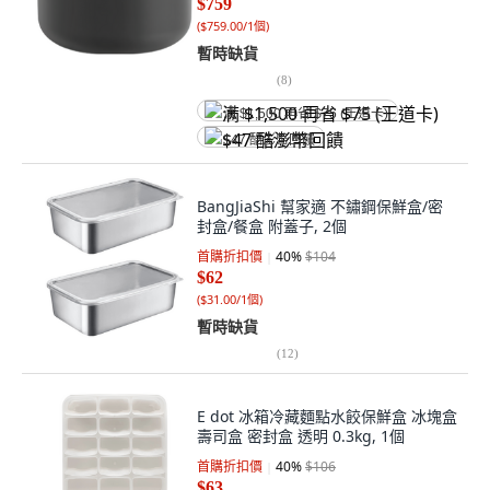
$759
(
$759.00/1個
)
暫時缺貨
(
8
)
满 $1,500 再省 $75 (王道卡)
$47 酷澎幣回饋
BangJiaShi 幫家適 不鏽鋼保鮮盒/密
封盒/餐盒 附蓋子, 2個
首購折扣價
40
%
$104
$62
(
$31.00/1個
)
暫時缺貨
(
12
)
E dot 冰箱冷藏麵點水餃保鮮盒 冰塊盒
壽司盒 密封盒 透明 0.3kg, 1個
首購折扣價
40
%
$106
$63