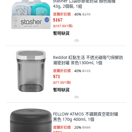
stasher 口袋矽膠密封袋 顏色隨機
43g, 2個裝, 1組
首購折扣價
40
%
$279
$167
(
$167.00/1個
)
暫時缺貨
(
9
)
Reddot 紅點生活 不透光磁吸勺保鮮防
潮密封罐 茶色1300ml, 1個
首購折扣價
40
%
$119
$71
(
$71.00/1個
)
暫時缺貨
(
9
)
FELLOW ATMOS 不鏽鋼真空密封罐
黑色 170g 400ml, 1個
首購折扣價
20
%
$959