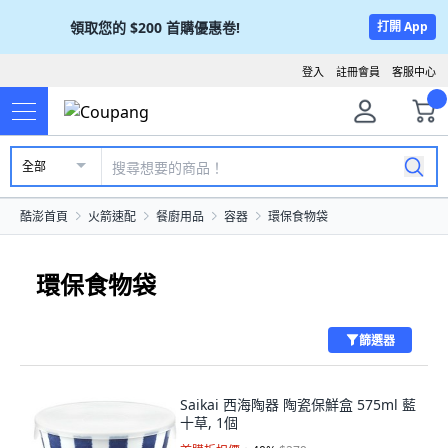
領取您的
$200
首購優惠卷!
打開 App
登入
註冊會員
客服中心
全部
酷澎首頁
火箭速配
餐廚用品
容器
環保食物袋
環保食物袋
篩選器
Saikai 西海陶器 陶瓷保鮮盒 575ml 藍
十草, 1個