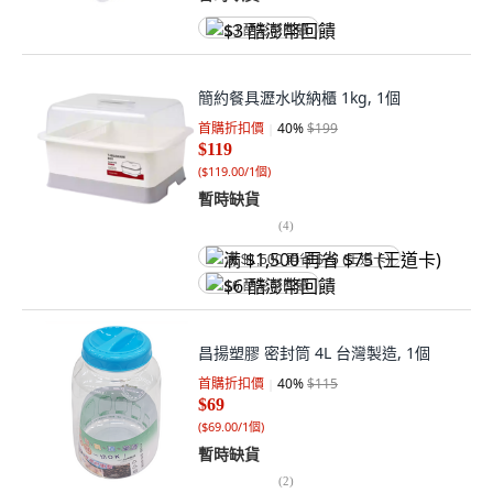
$3 酷澎幣回饋
簡約餐具瀝水收納櫃 1kg, 1個
首購折扣價
40
%
$199
$119
(
$119.00/1個
)
暫時缺貨
(
4
)
满 $1,500 再省 $75 (王道卡)
$6 酷澎幣回饋
昌揚塑膠 密封筒 4L 台灣製造, 1個
首購折扣價
40
%
$115
$69
(
$69.00/1個
)
暫時缺貨
(
2
)