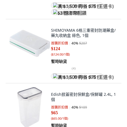
满 $1,500 再省 $75 (王道卡)
$3 酷澎幣回饋
SHIMOYAMA 6格三重密封防潮藥盒/
藥丸收納盒 綠色, 1個
首購折扣價
40
%
$207
$124
(
$124.00/1個
)
暫時缺貨
(
4
)
满 $1,500 再省 $75 (王道卡)
Edish掀蓋密封保鮮盒/保鮮罐 2.4L, 1
個
首購折扣價
40
%
$109
$65
(
$65.00/1個
)
暫時缺貨