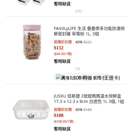
暫時缺貨
(
15
)
FAmILyLIFE 生活 疊疊樂多功能防潮保
鮮密封罐 草莓粉 1L, 3個
首購折扣價
40
%
$221
$132
(
$44.00/1個
)
暫時缺貨
(
3
)
满 $1,500 再省 $75 (王道卡)
JUSKU 佳斯捷 2號甜媽媽濾水保鮮盒
17.3 x 12.3 x 8cm 白透色 1L 3個, 1組
首購折扣價
40
%
$180
$108
(
$108.00/1個
)
暫時缺貨