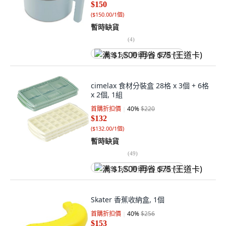
$150
(
$150.00/1個
)
暫時缺貨
(
4
)
满 $1,500 再省 $75 (王道卡)
cimelax 食材分裝盒 28格 x 3個 + 6格
x 2個, 1組
首購折扣價
40
%
$220
$132
(
$132.00/1個
)
暫時缺貨
(
49
)
满 $1,500 再省 $75 (王道卡)
Skater 香蕉收納盒, 1個
首購折扣價
40
%
$256
$153