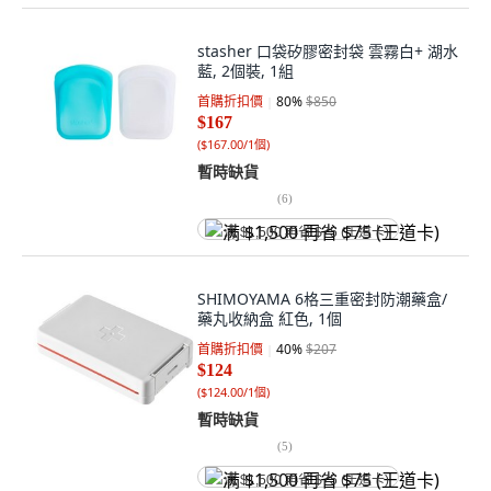
stasher 口袋矽膠密封袋 雲霧白+ 湖水
藍, 2個裝, 1組
首購折扣價
80
%
$850
$167
(
$167.00/1個
)
暫時缺貨
(
6
)
满 $1,500 再省 $75 (王道卡)
SHIMOYAMA 6格三重密封防潮藥盒/
藥丸收納盒 紅色, 1個
首購折扣價
40
%
$207
$124
(
$124.00/1個
)
暫時缺貨
(
5
)
满 $1,500 再省 $75 (王道卡)