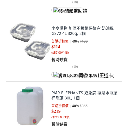
(
18
)
$5 酷澎幣回饋
小麥購物 加厚不鏽鋼保鮮盒 奶油風
G872 4L 320g, 2個
首購折扣價
40
%
$190
$114
(
$57.00/1個
)
暫時缺貨
(
10
)
满 $1,500 再省 $75 (王道卡)
PAIR ELEPHANTS 双象牌 礦泉水龍頭
桶附頭 30L, 1個
首購折扣價
40
%
$365
$219
(
$219.00/1個
)
暫時缺貨