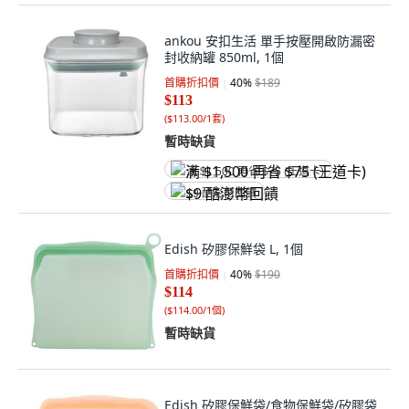
ankou 安扣生活 單手按壓開啟防漏密
封收納罐 850ml, 1個
首購折扣價
40
%
$189
$113
(
$113.00/1套
)
暫時缺貨
满 $1,500 再省 $75 (王道卡)
$9 酷澎幣回饋
Edish 矽膠保鮮袋 L, 1個
首購折扣價
40
%
$190
$114
(
$114.00/1個
)
暫時缺貨
Edish 矽膠保鮮袋/食物保鮮袋/矽膠袋