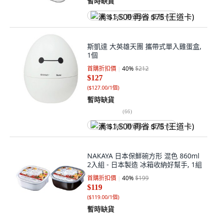
暫時缺貨
满 $1,500 再省 $75 (王道卡)
斯凱達 大英雄天團 攜帶式單入雞蛋盒,
1個
首購折扣價
40
%
$212
$127
(
$127.00/1個
)
暫時缺貨
(
66
)
满 $1,500 再省 $75 (王道卡)
NAKAYA 日本保鮮碗方形 混色 860ml
2入組 - 日本製造 冰箱收納好幫手, 1組
首購折扣價
40
%
$199
$119
(
$119.00/1個
)
暫時缺貨