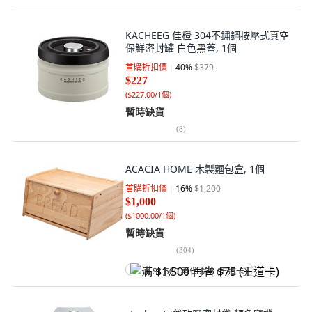
KACHEEG 佳橙 304不鏽鋼按壓式真空
保鮮密封罐 白色黑蓋, 1個
首購折扣價
40
%
$379
$227
(
$227.00/1個
)
暫時缺貨
(
8
)
ACACIA HOME 木製麵包盒, 1個
首購折扣價
16
%
$1,200
$1,000
(
$1000.00/1個
)
暫時缺貨
(
304
)
满 $1,500 再省 $75 (王道卡)