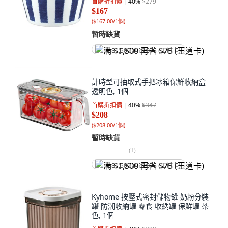
首購折扣價
40
%
$279
$167
(
$167.00/1個
)
暫時缺貨
满 $1,500 再省 $75 (王道卡)
計時型可抽取式手把冰箱保鮮收納盒
透明色, 1個
首購折扣價
40
%
$347
$208
(
$208.00/1個
)
暫時缺貨
(
1
)
满 $1,500 再省 $75 (王道卡)
Kyhome 按壓式密封儲物罐 奶粉分裝
罐 防潮收納罐 零食 收納罐 保鮮罐 茶
色, 1個