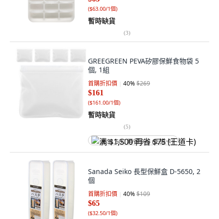
(
$63.00/1個
)
暫時缺貨
(
3
)
GREEGREEN PEVA矽膠保鮮食物袋 5
個, 1組
首購折扣價
40
%
$269
$161
(
$161.00/1個
)
暫時缺貨
(
5
)
满 $1,500 再省 $75 (王道卡)
Sanada Seiko 長型保鮮盒 D-5650, 2
個
首購折扣價
40
%
$109
$65
(
$32.50/1個
)