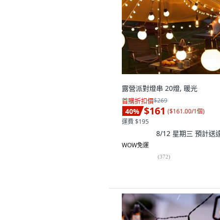
露營派對燈串 20燈, 暖光
首購折扣價
$269
$161
40
%
(
$161.00/1個
)
運費 $195
8/12 星期三
預計送
WOW免運
(
372
)