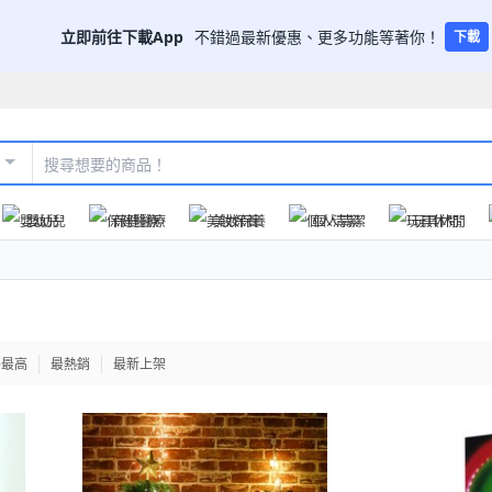
立即前往下載App
不錯過最新優惠、更多功能等著你！
下載
嬰幼兒
保健醫療
美妝保養
個人清潔
玩具休閒
格最高
最熱銷
最新上架