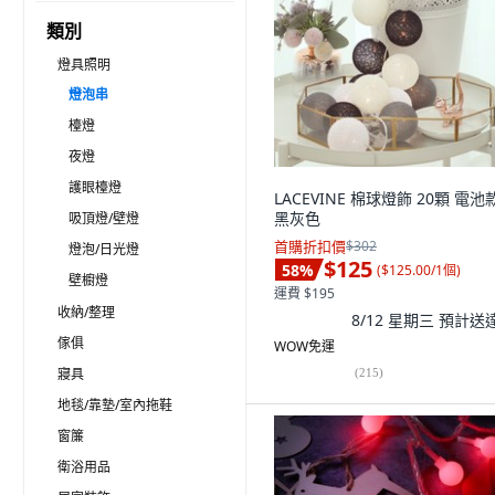
類別
燈具照明
燈泡串
檯燈
夜燈
護眼檯燈
LACEVINE 棉球燈飾 20顆 電池款
黑灰色
吸頂燈/壁燈
首購折扣價
$302
燈泡/日光燈
$125
58
%
(
$125.00/1個
)
壁櫥燈
運費 $195
收納/整理
8/12 星期三
預計送
傢俱
WOW免運
寢具
(
215
)
地毯/靠墊/室內拖鞋
窗簾
衛浴用品