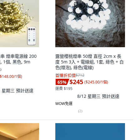
串 燈串電源線 200
露營櫻桃燈串 50燈 直徑 2cm x 長
 1個, 黑色, 9m
度 5m 3入 + 電線組, 1套, 綠色 + 白
色(燈泡), 綠色(電線)
0
首購折扣價
$712
$148.00/1個
)
$245
65
%
(
$245.00/1個
)
運費 $195
12 星期三
預計送達
8/12 星期三
預計送達
WOW免運
(
2
)