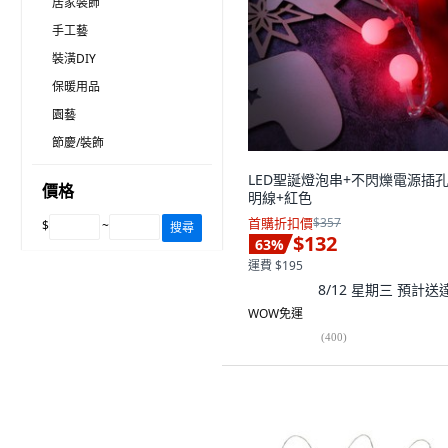
居家裝飾
手工藝
裝潢DIY
保暖用品
園藝
節慶/裝飾
LED聖誕燈泡串+不閃爍電源插孔,
價格
明線+紅色
首購折扣價
$357
$
~
搜尋
$132
63
%
運費 $195
8/12 星期三
預計送
WOW免運
(
400
)