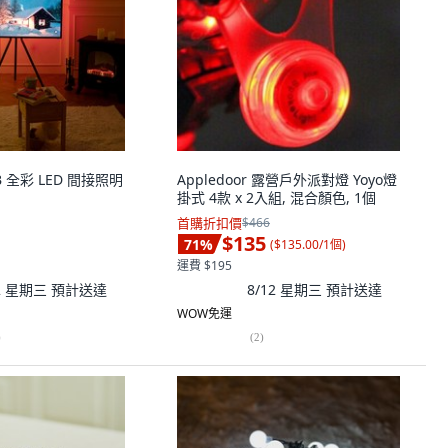
B 全彩 LED 間接照明
Appledoor 露營戶外派對燈 Yoyo燈
掛式 4款 x 2入組, 混合顏色, 1個
首購折扣價
$466
$135
71
%
(
$135.00/1個
)
運費 $195
12 星期三
預計送達
8/12 星期三
預計送達
WOW免運
)
(
2
)