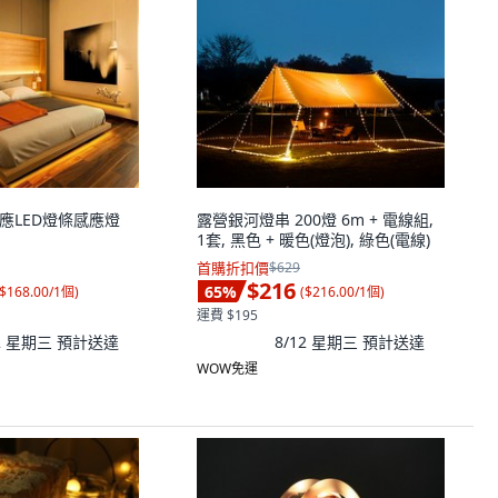
感應LED燈條感應燈
露營銀河燈串 200燈 6m + 電線組,
1套, 黑色 + 暖色(燈泡), 綠色(電線)
首購折扣價
$629
$216
65
%
$168.00/1個
)
(
$216.00/1個
)
運費 $195
12 星期三
預計送達
8/12 星期三
預計送達
WOW免運