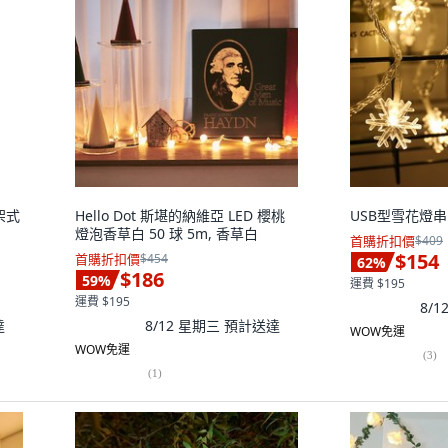
層架式
Hello Dot 斯堪的納維亞 LED 櫻桃
USB型雪花燈串 
燈泡香草白 50 球 5m, 香草白
首購折扣價
$409
$154
首購折扣價
$454
62
%
$186
59
%
運費 $195
運費 $195
8/
達
8/12 星期三
預計送達
WOW免運
WOW免運
(
3
)
(
1
)