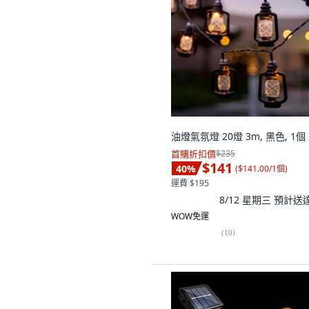
油燈氣氛燈 20燈 3m, 黑色, 1個
首購折扣價
$235
$141
40
%
(
$141.00/1個
)
運費 $195
8/12 星期三
預計送
WOW免運
(
10
)