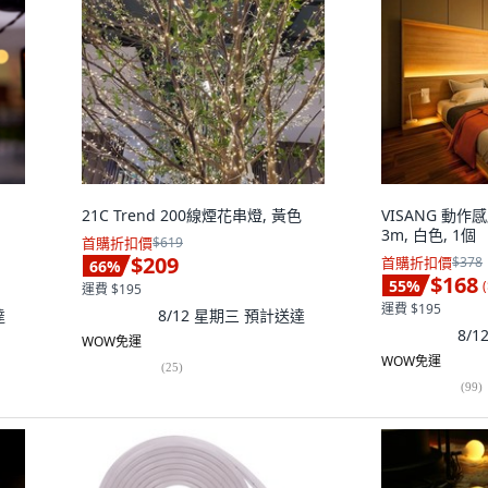
21C Trend 200線煙花串燈, 黃色
VISANG 動作
3m, 白色, 1個
首購折扣價
$619
$209
首購折扣價
$378
66
%
$168
55
%
(
運費 $195
運費 $195
達
8/12 星期三
預計送達
8/
WOW免運
WOW免運
(
25
)
(
99
)