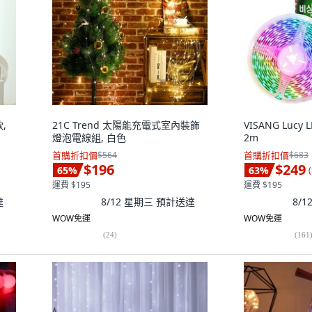
,
21C Trend 太陽能充電式室內裝飾
VISANG Lucy
燈泡電線組, 白色
2m
首購折扣價
$564
首購折扣價
$683
$196
$249
65
%
63
%
(
運費 $195
運費 $195
達
8/12 星期三
預計送達
8/
WOW免運
WOW免運
(
24
)
(
161