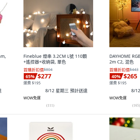
am,
Fineblue 燈串 3.2CM L號 110顆
DAYHOME RG
+遙控器+收納袋, 單色
2m C2, 混色
首購折扣價
$804
首購折扣價
$443
$277
$265
65
%
40
%
運費 $195
運費 $195
達
8/12 星期三
預計送達
8/
WOW免運
WOW免運
(
111
)
(
165