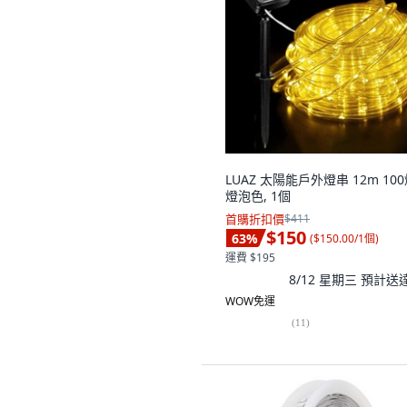
LUAZ 太陽能戶外燈串 12m 100
燈泡色, 1個
首購折扣價
$411
$150
63
%
(
$150.00/1個
)
運費 $195
8/12 星期三
預計送
WOW免運
(
11
)