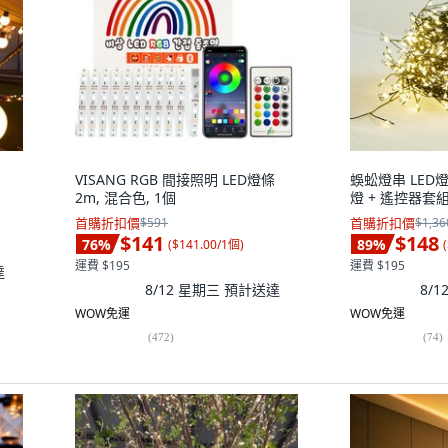
VISANG RGB 間接照明 LED燈條
蜈蚣燈串 LED燈
2m, 混合色, 1個
燈 + 遙控器套組,
首購折扣價
$591
首購折扣價
$1,36
$141
$148
76
%
89
%
(
$141.00/1個
)
(
運費 $195
運費 $195
達
8/12 星期三
預計送達
8/
WOW免運
WOW免運
(
472
)
(
74
)