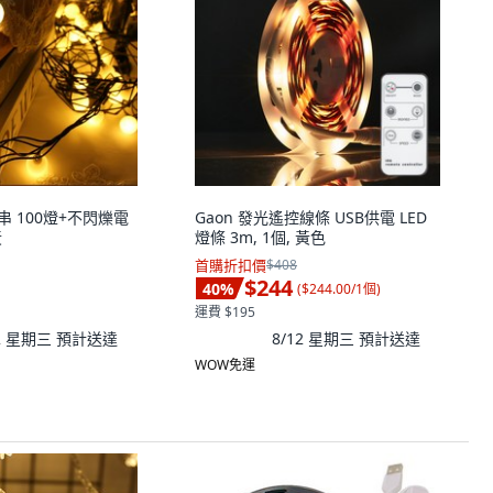
串 100燈+不閃爍電
Gaon 發光遙控線條 USB供電 LED
黃
燈條 3m, 1個, 黃色
首購折扣價
$408
$244
40
%
(
$244.00/1個
)
運費 $195
12 星期三
預計送達
8/12 星期三
預計送達
WOW免運