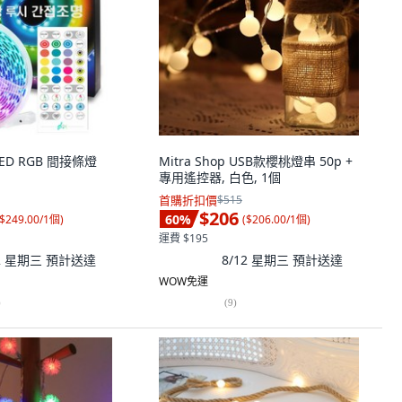
 LED RGB 間接條燈
Mitra Shop USB款櫻桃燈串 50p +
專用遙控器, 白色, 1個
首購折扣價
$515
$206
60
%
$249.00/1個
)
(
$206.00/1個
)
運費 $195
12 星期三
預計送達
8/12 星期三
預計送達
WOW免運
)
(
9
)