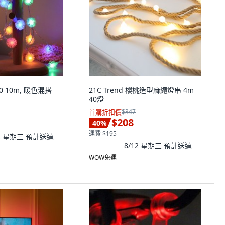
 10m, 暖色混搭
21C Trend 櫻桃造型麻繩燈串 4m
40燈
首購折扣價
$347
$208
40
%
運費 $195
12 星期三
預計送達
8/12 星期三
預計送達
WOW免運