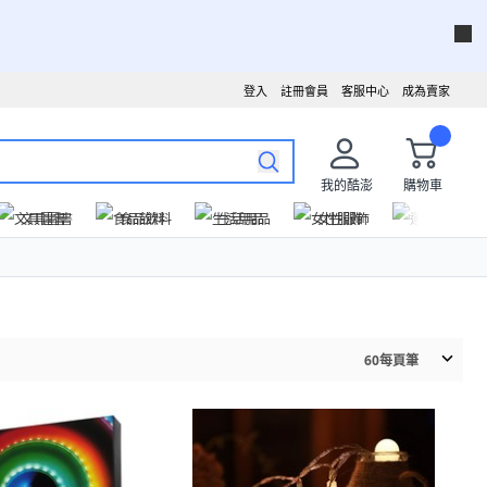
登入
註冊會員
客服中心
成為賣家
我的酷澎
購物車
文具圖書
食品飲料
生活用品
女性服飾
運動戶外
60
每頁筆