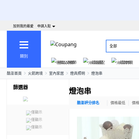
加到我的最愛
申請入駐
全部
類別
爸氣父親節
火箭速配
火箭跨境
酷澎首頁
火箭跨境
室內家居
燈具照明
燈泡串
篩選器
燈泡串
酷澎評分排名
價格最低
價
僅顯示
僅顯示
僅顯示