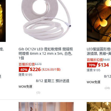
燈,
Gib DC12V LED 霓虹軟燈條 間接照
LED聖誕圓形燈
明燈條 6mm x 12 mm x 5m, 白色,
源插頭, 黑線+
1個
首購折扣價
$448
$134
首購折扣價
$378
70
%
$226
40
%
(
$226.00/1個
)
運費 $195
運費 $195
達
8/
8/12 星期三
預計送達
WOW免運
WOW免運
(
24
)
(
1
)