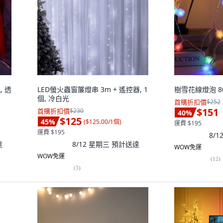
 透
LED螢火蟲窗簾燈串 3m + 遙控器, 1
樹雪花線燈泡 80
個, 冷白光
首購折扣價
$252
$151
首購折扣價
$230
40
%
$125
45
%
(
$125.00/1個
)
運費 $195
運費 $195
8/
達
8/12 星期三
預計送達
WOW免運
WOW免運
(
12
)
(
3
)