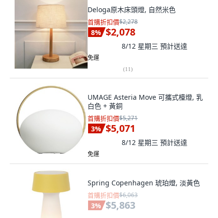
Deloga原木床頭燈, 自然米色
首購折扣價
$2,278
$2,078
8
%
8/12 星期三
預計送達
免運
(
11
)
UMAGE Asteria Move 可攜式檯燈, 乳
白色 + 黃銅
首購折扣價
$5,271
$5,071
3
%
8/12 星期三
預計送達
免運
Spring Copenhagen 琥珀燈, 淡黃色
首購折扣價
$6,063
$5,863
3
%