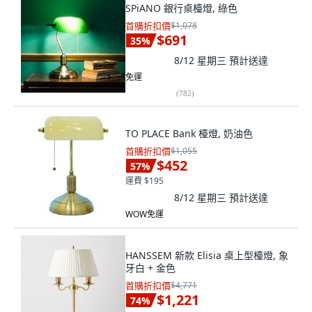
SPiANO 銀行桌檯燈, 綠色
首購折扣價
$1,078
$691
35
%
8/12 星期三
預計送達
免運
(
782
)
TO PLACE Bank 檯燈, 奶油色
首購折扣價
$1,055
$452
57
%
運費 $195
8/12 星期三
預計送達
WOW免運
HANSSEM 新款 Elisia 桌上型檯燈, 象
牙白 + 金色
首購折扣價
$4,771
$1,221
74
%