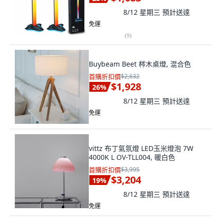
8/12 星期三
預計送達
免運
(
9
)
Buybeam Beet 梣木桌燈, 混合色
首購折扣價
$2,632
$1,928
26
%
8/12 星期三
預計送達
免運
vittz 布丁氣氛燈 LED玉米燈泡 7W
4000K L OV-TLL004, 暖白色
首購折扣價
$3,995
$3,204
19
%
8/12 星期三
預計送達
免運