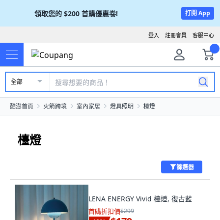
領取您的
$200
首購優惠卷!
打開 App
登入
註冊會員
客服中心
全部
酷澎首頁
火箭跨境
室內家居
燈具照明
檯燈
檯燈
篩選器
LENA ENERGY Vivid 檯燈, 復古藍
首購折扣價
$299