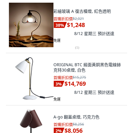
彩繪玻璃 A 復古檯燈, 紅色透明
首購折扣價
$2,021
$1,248
38
%
8/12 星期三
預計送達
免運
(
1
)
ORIGINAL BTC 緞面黃銅黑色電線赫
克特30桌燈, 白色
首購折扣價
$15,275
$14,769
3
%
8/12 星期三
預計送達
免運
A-go 翻蓋桌燈, 巧克力色
首購折扣價
$8,256
$8,056
2
%