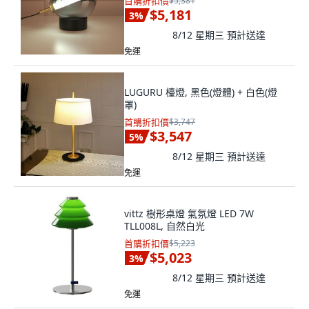
首購折扣價
$5,381
$5,181
3
%
8/12 星期三
預計送達
免運
LUGURU 檯燈, 黑色(燈體) + 白色(燈
罩)
首購折扣價
$3,747
$3,547
5
%
8/12 星期三
預計送達
免運
vittz 樹形桌燈 氣氛燈 LED 7W
TLL008L, 自然白光
首購折扣價
$5,223
$5,023
3
%
8/12 星期三
預計送達
免運