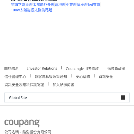
閱讀立燈
桌燈
太陽能戶外燈
落地燈
小夾燈
底座燈
led夾燈
100w太陽能板
太陽能路燈
Investor Relations
關於酷澎
Coupang使用者條款
退換貨政策
信任管理中心
顧客隱私權政策通知
安心購物
資訊安全
資訊安全及隱私保護認證
加入酷澎商城
Global Site
公司名稱：酷澎股份有限公司