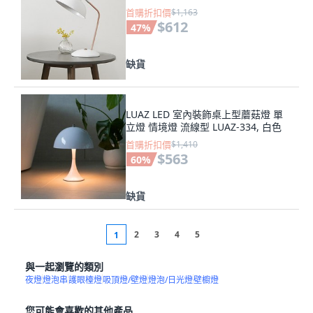
首購折扣價
$1,163
$612
47
%
缺貨
LUAZ LED 室內裝飾桌上型蘑菇燈 單
立燈 情境燈 流線型 LUAZ-334, 白色
首購折扣價
$1,410
$563
60
%
缺貨
2
3
4
5
1
與一起瀏覽的類別
夜燈
燈泡串
護眼檯燈
吸頂燈/壁燈
燈泡/日光燈
壁櫥燈
您可能會喜歡的其他產品