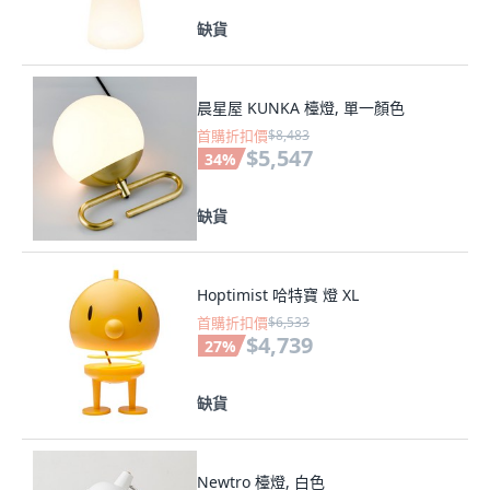
缺貨
晨星屋 KUNKA 檯燈, 單一顏色
首購折扣價
$8,483
$5,547
34
%
缺貨
Hoptimist 哈特寶 燈 XL
首購折扣價
$6,533
$4,739
27
%
缺貨
Newtro 檯燈, 白色