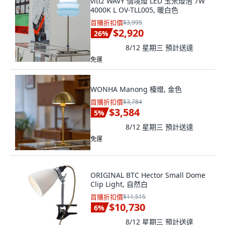
vittz WAVY 情境燈 LED 玉米燈泡 7W
4000K L OV-TLL005, 暖白色
首購折扣價
$3,995
$2,920
26
%
8/12 星期三
預計送達
免運
WONHA Manong 檯燈, 金色
首購折扣價
$3,784
$3,584
5
%
8/12 星期三
預計送達
免運
ORIGINAL BTC Hector Small Dome
Clip Light, 自然白
首購折扣價
$11,515
$10,730
6
%
8/12 星期三
預計送達