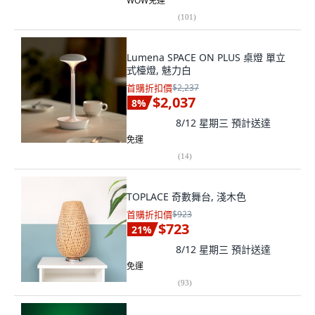
WOW免運
(
101
)
Lumena SPACE ON PLUS 桌燈 單立
式檯燈, 魅力白
首購折扣價
$2,237
$2,037
8
%
8/12 星期三
預計送達
免運
(
14
)
TOPLACE 奇數舞台, 淺木色
首購折扣價
$923
$723
21
%
8/12 星期三
預計送達
免運
(
93
)