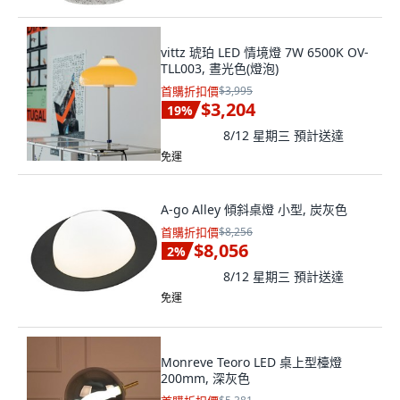
vittz 琥珀 LED 情境燈 7W 6500K OV-
TLL003, 晝光色(燈泡)
首購折扣價
$3,995
$3,204
19
%
8/12 星期三
預計送達
免運
A-go Alley 傾斜桌燈 小型, 炭灰色
首購折扣價
$8,256
$8,056
2
%
8/12 星期三
預計送達
免運
Monreve Teoro LED 桌上型檯燈
200mm, 深灰色