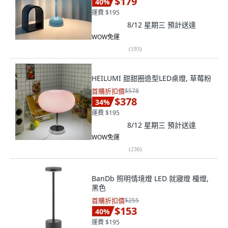
$179
40
%
運費 $195
8/12 星期三
預計送達
WOW免運
(
193
)
HEILUMI 甜甜圈造型LED桌燈, 草莓粉
首購折扣價
$578
$378
34
%
運費 $195
8/12 星期三
預計送達
WOW免運
(
236
)
BanDb 照明情境燈 LED 就寢燈 檯燈,
黑色
首購折扣價
$255
$153
40
%
運費 $195