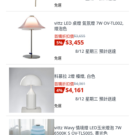
免運
vittz LED 桌燈 氣氛燈 7W OV-TL002,
燈泡色
首購折扣價
$3,655
$3,455
5
%
8/12 星期三
預計送達
免運
科慕拉 2燈 檯燈, 白色
首購折扣價
$4,361
$4,161
4
%
8/12 星期三
預計送達
免運
vittz Wavy 情境燈 LED玉米燈泡 7W
6500K S OV-TLS005, 晝光色