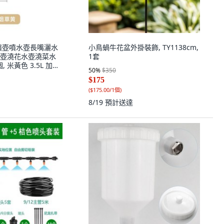
噴壺噴水壺長嘴灑水
小鳥蝸牛花盆外掛裝飾, TY1138cm,
壺澆花水壺澆菜水
1套
, 米黃色 3.5L 加大
50
%
$350
$175
(
$175.00/1個
)
8/19
預計送達