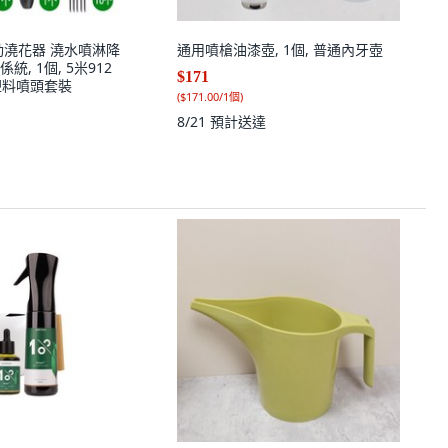
動澆花器 澆水噴淋降
通用噴槍油漆壺, 1個, 普通內牙壺
, 1個, 5米912
$171
塑料噴頭套裝
(
$171.00/1個
)
8/21
預計送達