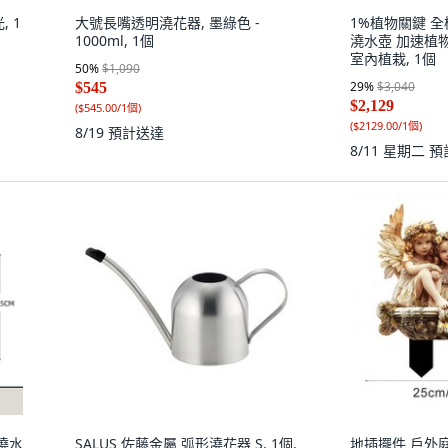
, 1
大號長嘴透明澆花器, 墨綠色 -
1%植物關鍵 
1000ml, 1個
澆水壺 加速植
室內植栽, 1個
50
%
$1,090
29
%
$3,040
$545
$2,129
(
$545.00/1個
)
(
$2129.00/1個
)
8/19
預計送達
8/11 星期二
預
澆水
SALUS 佐藤金屬 弧形澆花器 S, 1個,
地插擺件 戶外