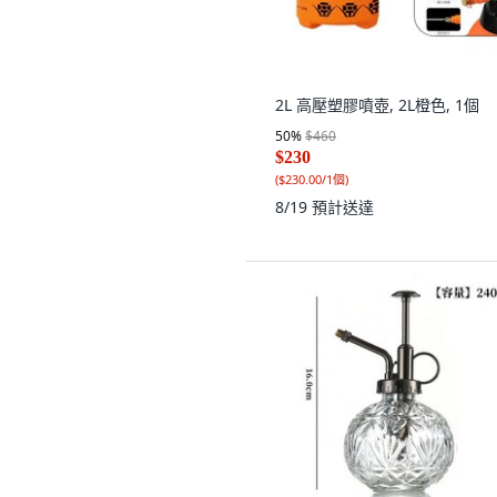
2L 高壓塑膠噴壺, 2L橙色, 1個
50
%
$460
$230
(
$230.00/1個
)
8/19
預計送達