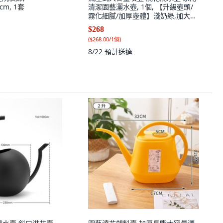
cm, 1套
清潔園藝灑水壺, 1個, 【升級壺頭/
霧化細膩/加厚壺體】淺奶綠,加大款
【裝4斤水】, 淺奶綠, 加大款
$268
(
$268.00/1個
)
8/22
預計送達