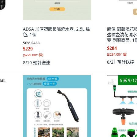
ADSA 加厚塑膠長嘴澆水壺, 2.5L 綠
超值 園藝澆花
色, 1個
壺噴壺澆花澆水
壺 副廠商品, 1個
50
%
$458
加厚
$284
$229
(
$284.00/1個
)
(
$229.00/1個
)
8/21
預計送達
8/19
預計送達