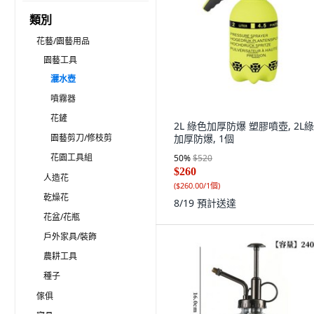
類別
花藝/園藝用品
園藝工具
灑水壺
噴霧器
花鏟
2L 綠色加厚防爆 塑膠噴壺, 2L
園藝剪刀/修枝剪
加厚防爆, 1個
花園工具組
50
%
$520
$260
人造花
(
$260.00/1個
)
乾燥花
8/19
預計送達
花盆/花瓶
戶外家具/裝飾
農耕工具
種子
傢俱