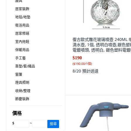
寢具
居家裝飾
地毯/地墊
衛浴用品
居家修繕
復古歐式雕花玻璃噴壺 240ML 
室內拖鞋
澆水壺, 1個, 透明白噴壺,銀色塑
電鍍噴頭, 透明白, 銀色塑料電
保暖用品
頭
$190
手工藝
(
$190.00/1個
)
靠墊/套/織品
8/20
預計送達
窗簾
燈具照明
收納/整理
節慶裝飾
價格
$
~
搜尋