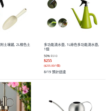
附土壤鏟, 2L橙色土
多功能澆水壺, 1L綠色多功能澆水壺,
1個
50
%
$510
$255
(
$255.00/1個
)
8/19
預計送達