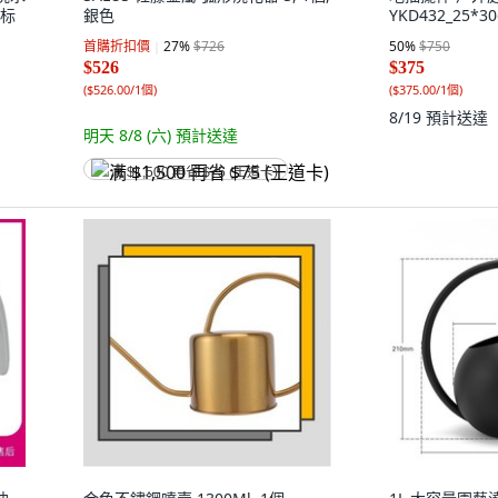
,标
銀色
YKD432_25*30
首購折扣價
27
%
$726
50
%
$750
$526
$375
(
$526.00/1個
)
(
$375.00/1個
)
8/19
預計送達
明天 8/8 (六)
預計送達
满 $1,500 再省 $75 (王道卡)