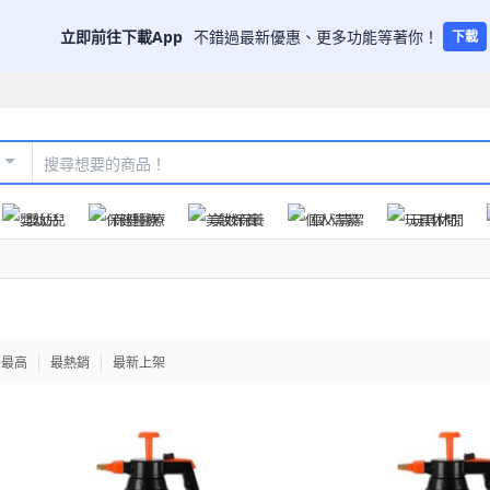
立即前往下載App
不錯過最新優惠、更多功能等著你！
下載
嬰幼兒
保健醫療
美妝保養
個人清潔
玩具休閒
格最高
最熱銷
最新上架