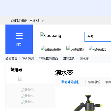
加到我的最愛
申請入駐
全部
類別
爸氣父親節
火箭速配
火箭跨境
酷澎首頁
室內家居
花藝/園藝用品
園藝工具
灑水壺
篩選器
灑水壺
酷澎評分排名
價格最低
價
僅顯示
僅顯示
僅顯示