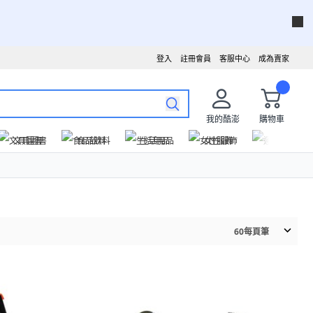
登入
註冊會員
客服中心
成為賣家
我的酷澎
購物車
文具圖書
食品飲料
生活用品
女性服飾
運動戶外
60
每頁筆