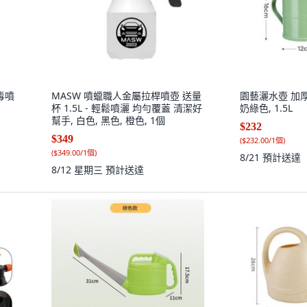
毒噴
MASW 噴蠟職人金屬拉桿噴壺 送量
園藝灑水壺 加厚長
杯 1.5L - 輕鬆噴灑 均勻覆蓋 清潔好
奶綠色, 1.5L
幫手, 白色, 黑色, 橙色, 1個
$232
$349
(
$232.00/1個
)
(
$349.00/1個
)
8/21
預計送達
8/12 星期三
預計送達