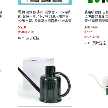
明
電動 噴霧器 多肉 澆水器 2.5小時續
農用噴霧器 自
白
航 質保一年, 1個, 多肉澆水噴霧器
溫除塵微噴灌溉係統
+2米水管, 多肉澆水噴霧器+2米水管
管+5套可關閉
$510
24
%
$369
$277
(
$510.00/1個
)
(
$277.00/1個
)
8/21
預計送達
8/19
預計送達