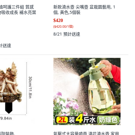
全植呵護三件組 質感
新款澆水壺 尖嘴壺 盆栽園藝用, 1
物吸收成長 補水亮葉
個, 黃色,5個裝
$420
(
$420.00/1個
)
8/21
預計送達
計送達
庭院裝飾,
氣壓式大容量噴壺 澆花澆水壺 家用