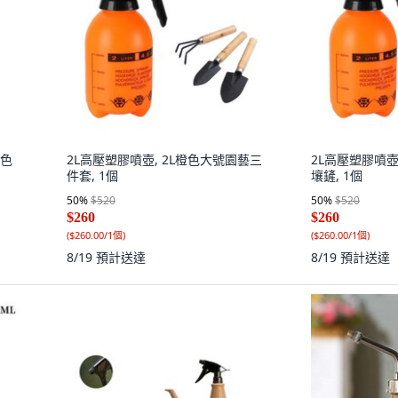
綠色
2L高壓塑膠噴壺, 2L橙色大號園藝三
2L高壓塑膠噴壺
件套, 1個
壤鏟, 1個
50
%
$520
50
%
$520
$260
$260
(
$260.00/1個
)
(
$260.00/1個
)
8/19
預計送達
8/19
預計送達