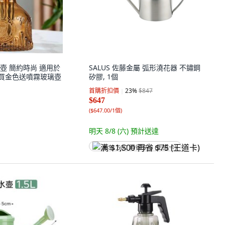
壺 簡約時尚 適用於
SALUS 佐藤金屬 弧形澆花器 不鏽鋼
, 買金色送噴霧玻璃壺
矽膠, 1個
首購折扣價
23
%
$847
$647
(
$647.00/1個
)
明天 8/8 (六)
預計送達
满 $1,500 再省 $75 (王道卡)