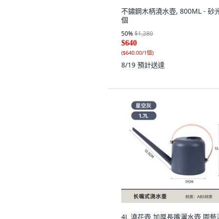
不鏽鋼木柄澆水壺, 800ML - 砂光
個
50
%
$1,280
$640
(
$640.00/1個
)
8/19
預計送達
4L 澆花壺 加厚長嘴灑水壺 園藝