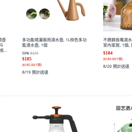
噴壺
多功能噴灑兩用澆水壺, 1L棕色多功
不銹鋼長嘴澆水
料
能澆水壺, 1個
室內家居, 1個
鍍噴
$184
50
%
$370
$185
(
$184.00/1個
)
(
$185.00/1個
)
8/20
預計送達
8/19
預計送達