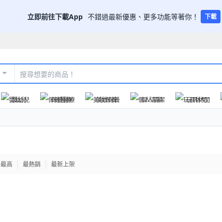
立即前往下載App
不錯過最新優惠、更多功能等著你！
下載
嬰幼兒
保健醫療
美妝保養
個人清潔
玩具休閒
格最高
最熱銷
最新上架