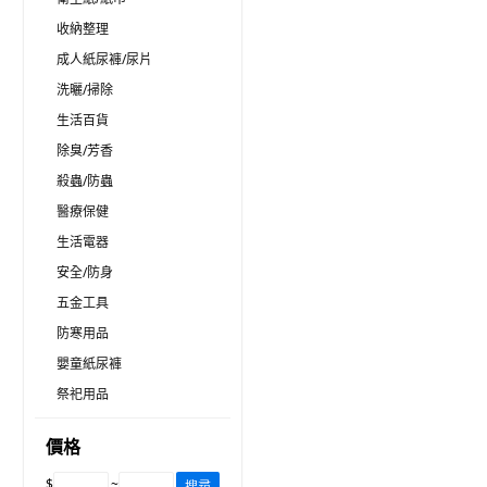
收納整理
成人紙尿褲/尿片
洗曬/掃除
生活百貨
除臭/芳香
殺蟲/防蟲
醫療保健
生活電器
安全/防身
五金工具
防寒用品
嬰童紙尿褲
祭祀用品
價格
$
~
搜尋