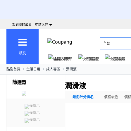
加到我的最愛
申請入駐
全部
類別
爸氣父親節
火箭速配
火箭跨境
酷澎首頁
生活日用
成人專區
潤滑液
篩選器
潤滑液
酷澎評分排名
價格最低
價
僅顯示
僅顯示
僅顯示