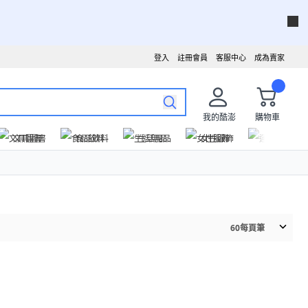
登入
註冊會員
客服中心
成為賣家
我的酷澎
購物車
文具圖書
食品飲料
生活用品
女性服飾
運動戶外
60
每頁筆