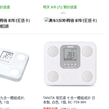
計送達
明天 8/8 (六)
預計送達
(
81
)
省 $75 (王道卡)
满 $1,500 再省 $75 (王道卡)
回饋
達 九合一體組成計,
TANITA 塔尼達 七合一體組成計 日
色, 1台
本製, 白色, 1個, BC-759-WH
$1,430
首購折扣價
11
%
$1,680