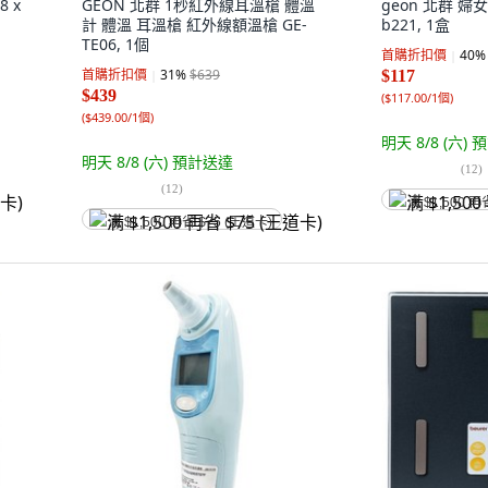
8 x
GEON 北群 1秒紅外線耳溫槍 體溫
geon 北群 婦
計 體溫 耳溫槍 紅外線額溫槍 GE-
b221, 1盒
TE06, 1個
首購折扣價
40
%
首購折扣價
31
%
$639
$117
$439
(
$117.00/1個
)
(
$439.00/1個
)
明天 8/8 (六)
預
明天 8/8 (六)
預計送達
(
12
)
(
12
)
满 $1,500 再
满 $1,500 再省 $75 (王道卡)