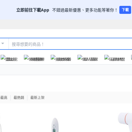
立即前往下載App
不錯過最新優惠、更多功能等著你！
下載
嬰幼兒
保健醫療
美妝保養
個人清潔
玩具休閒
格最高
最熱銷
最新上架