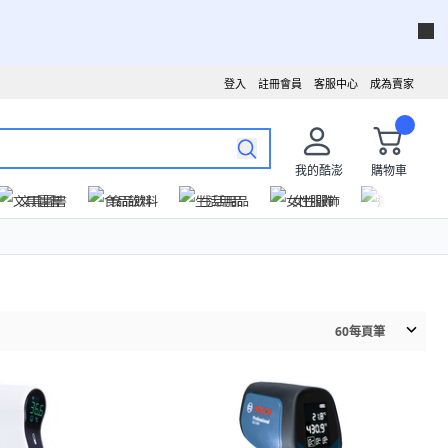
登入
註冊會員
客服中心
成為賣家
我的酷澎
購物車
文具圖書
食品飲料
生活用品
女性服飾
運動戶外
60
每頁筆