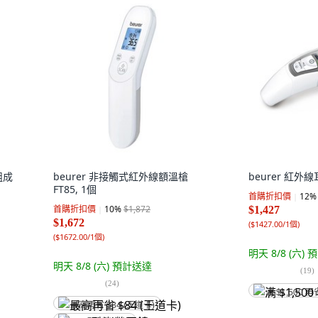
組成
beurer 非接觸式紅外線額溫槍
beurer 紅外線
FT85, 1個
首購折扣價
12
%
首購折扣價
10
%
$1,872
$1,427
$1,672
(
$1427.00/1個
)
(
$1672.00/1個
)
明天 8/8 (六)
預
明天 8/8 (六)
預計送達
(
19
)
(
24
)
满 $1,500 再
最高再省 $84 (王道卡)