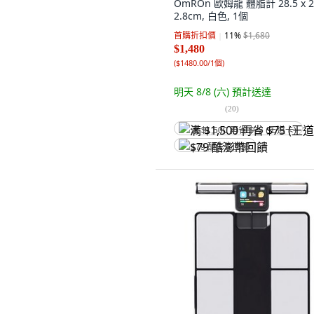
OmROn 歐姆龍 體脂計 28.5 x 2
2.8cm, 白色, 1個
首購折扣價
11
%
$1,680
$1,480
(
$1480.00/1個
)
明天 8/8 (六)
預計送達
(
20
)
满 $1,500 再省 $75 (王道卡)
$79 酷澎幣回饋