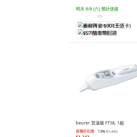
明天 8/8 (六)
預計送達
(
5
)
最高再省 $90 (王道卡)
$57 酷澎幣回饋
beurer 耳溫槍 FT58, 1組
首購折扣價
13
%
$1,442