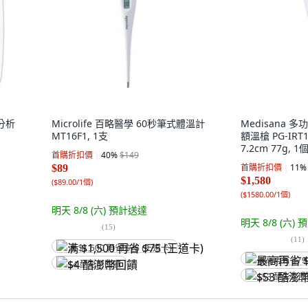
成分析
Microlife 百略醫學 60秒筆式體溫計
Medisana
MT16F1, 1支
額溫槍 PG-IRT16
7.2cm 77g, 1
首購折扣價
40
%
$149
首購折扣價
11
%
$89
$1,580
(
$89.00/1個
)
(
$1580.00/1個
)
明天 8/8 (六)
預計送達
明天 8/8 (六)
預
(
15
)
(
11
)
满 $1,500 再省 $75 (王道卡)
最高再省 $79
$4 酷澎幣回饋
$53 酷澎幣