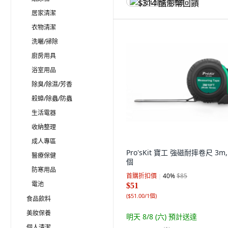
$314 酷澎幣回饋
居家清潔
衣物清潔
洗曬/掃除
廚房用具
浴室用品
除臭/除濕/芳香
殺蟑/除蟲/防蟲
生活電器
收納整理
成人專區
Pro'sKit 寶工 強磁耐摔卷尺 3m,
醫療保健
個
防寒用品
首購折扣價
40
%
$85
電池
$51
(
$51.00/1個
)
食品飲料
美妝保養
明天 8/8 (六)
預計送達
個人清潔