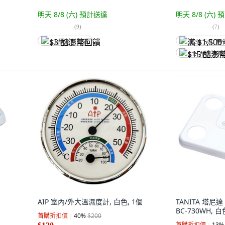
明天 8/8 (六)
預計送達
明天 8/8 (六)
預
(
9
)
(
7
)
$3 酷澎幣回饋
满 $1,500 再
$15 酷澎幣
AIP 室內/外大溫濕度計, 白色, 1個
TANITA 塔尼
BC-730WH, 白
首購折扣價
40
%
$200
首購折扣價
13
%