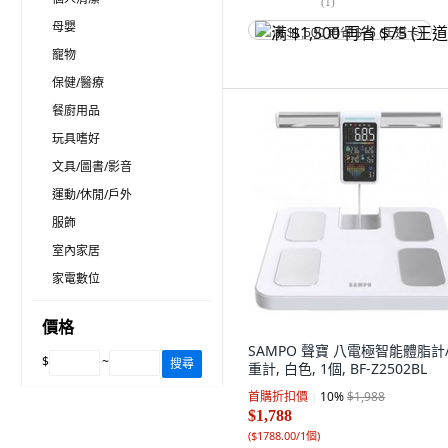
(
1
)
母嬰
满 $1,500 再省 $75 (王道卡)
寵物
保健/醫療
餐廚用品
玩具嗜好
文具/圖書/影音
運動/休閒/戶外
服飾
室內家居
家電數位
價格
SAMPO 聲寶 八電極智能體脂計
$
~
搜尋
重計, 白色, 1個, BF-Z2502BL
首購折扣價
10
%
$1,988
$1,788
(
$1788.00/1個
)