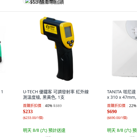
$53 酷澎幣回饋
 1
U-TECH 優鐵客 可調發射率 紅外線
TANITA 塔尼達
測溫度槍, 黑黃色, 1支
x 310 x 47mm
首購折扣價
40
%
$389
首購折扣價
22
%
$233
$690
(
$233.00/1個
)
(
$690.00/1個
)
明天 8/8 (六)
預計送達
明天 8/8 (六)
預