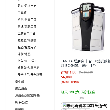
防災/防疫用品
工具箱
檢測/測量工具
馬達/氣動工具
工業安全用品
暖暖包/冰敷袋
鞋墊/鞋材用品
涼蓆/地墊
TANITA 塔尼達 十合一8點式體
掛勾/夾子/蓋子
計 BC-545N, 銀色, 1台
塑膠袋/包裝用品
首購折扣價
3
%
$6,280
安全扶手/安全膠帶
$6,080
衛生紙
(
$6080.00/1個
)
廚房紙巾
明天 8/8 (六)
預計送達
濕紙巾/濕式衛生紙
(
19
)
衛生棉/條
最高再省 $200 (王道卡)
紙尿褲