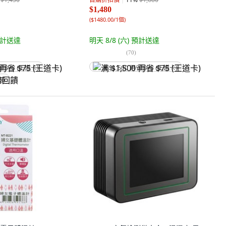
$1,480
(
$1480.00/1個
)
計送達
明天 8/8 (六)
預計送達
(
70
)
省 $75 (王道卡)
满 $1,500 再省 $75 (王道卡)
回饋