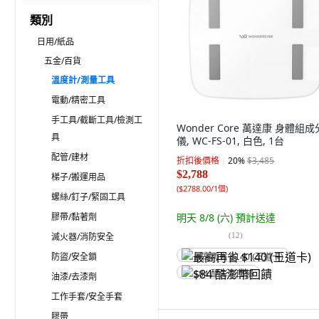
類別
日用/紙品
五金/百貨
溫度計/測量工具
電動/精密工具
手工具/截斷工具/檢測工
Wonder Core 萬達康 身體組
具
儀, WC-FS-01, 白色, 1台
配管/建材
折扣後價格
20
%
$3,485
$2,788
梯子/搬運用品
(
$2788.00/1個
)
螺絲/釘子/緊固工具
膠帶/黏著劑
明天 8/8 (六)
預計送達
(
12
)
滅火器/消防安全
防盜/安全鎖
最高再省 $140 (王道卡)
$84 酷澎幣回饋
油漆/去漆劑
工作手套/安全手套
膠帶