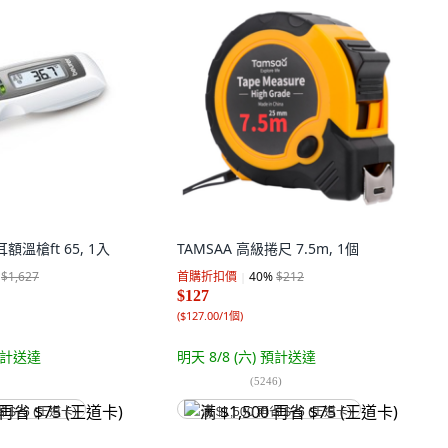
耳額溫槍ft 65, 1入
TAMSAA 高級捲尺 7.5m, 1個
$1,627
首購折扣價
40
%
$212
$127
(
$127.00/1個
)
計送達
明天 8/8 (六)
預計送達
(
5246
)
省 $75 (王道卡)
满 $1,500 再省 $75 (王道卡)