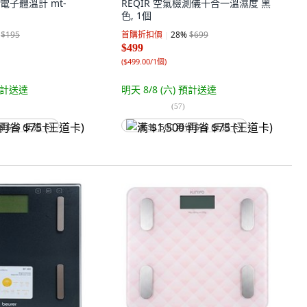
女電子體溫計 mt-
REQIR 空氣檢測儀十合一溫濕度 黑
色, 1個
$195
首購折扣價
28
%
$699
$499
(
$499.00/1個
)
計送達
明天 8/8 (六)
預計送達
(
57
)
省 $75 (王道卡)
满 $1,500 再省 $75 (王道卡)