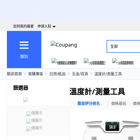
加到我的最愛
申請入駐
全部
類別
爸氣父親節
火箭速配
火箭跨境
酷澎首頁
首購專區
日用/紙品
五金/百貨
溫度計/測量工具
篩選器
溫度計/測量工具
酷澎評分排名
價格最低
價
僅顯示
僅顯示
僅顯示