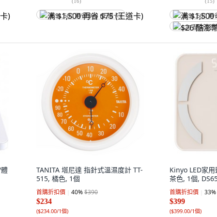
(
16
)
(
15
)
满 $1,500 再省 $75 (王道卡)
满 $1,500 再
$26 酷澎幣
/體
TANITA 塔尼達 指針式溫濕度計 TT-
Kinyo LED家
515, 橘色, 1個
茶色, 1個, DS6
首購折扣價
40
%
$390
首購折扣價
33
%
$234
$399
(
$234.00/1個
)
(
$399.00/1個
)