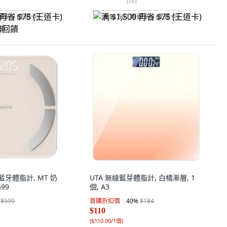
(
16
)
省 $75 (王道卡)
满 $1,500 再省 $75 (王道卡)
回饋
用藍牙體脂計, MT 奶
UTA 無線藍芽體脂計, 白橘漸層, 1
599
個, A3
$599
首購折扣價
40
%
$184
$110
(
$110.00/1個
)