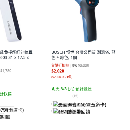
 多功能免接觸紅外線耳
BOSCH 博世 台灣公司貨 測溫儀, 藍
03 31 x 17.5 x
色 + 綠色, 1個
個
首購折扣價
9
%
$2,220
$1,780
$2,020
(
$2020.00/1個
)
明天 8/8 (六)
預計送達
計送達
(
16
)
最高再省 $101 (王道卡)
 (王道卡)
$67 酷澎幣回饋
回饋