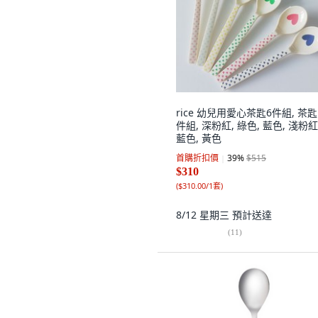
rice 幼兒用愛心茶匙6件組, 茶匙
件組, 深粉紅, 綠色, 藍色, 淺粉紅
藍色, 黃色
首購折扣價
39
%
$515
$310
(
$310.00/1套
)
8/12 星期三
預計送達
(
11
)