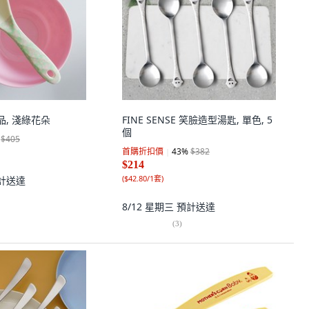
單品, 淺綠花朵
FINE SENSE 笑臉造型湯匙, 單色, 5
個
$405
首購折扣價
43
%
$382
$214
(
$42.80/1套
)
計送達
8/12 星期三
預計送達
(
3
)