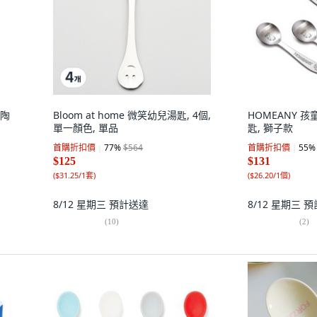
 陶
Bloom at home 微笑幼兒湯匙, 4個,
HOMEANY 
單一顏色, 單品
匙, 獅子款
首購折扣價
77
%
$564
首購折扣價
55
%
$125
$131
(
$31.25/1套
)
(
$26.20/1個
)
8/12 星期三
預計送達
8/12 星期三
預
(
10
)
(
2
)