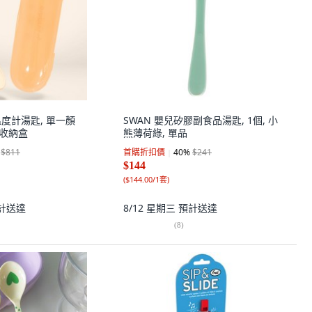
溫度計湯匙, 單一顏
SWAN 嬰兒矽膠副食品湯匙, 1個, 小
+ 收納盒
熊薄荷綠, 單品
$811
首購折扣價
40
%
$241
$144
(
$144.00/1套
)
計送達
8/12 星期三
預計送達
(
8
)