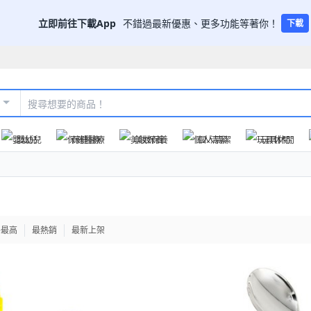
立即前往下載App
不錯過最新優惠、更多功能等著你！
下載
嬰幼兒
保健醫療
美妝保養
個人清潔
玩具休閒
格最高
最熱銷
最新上架