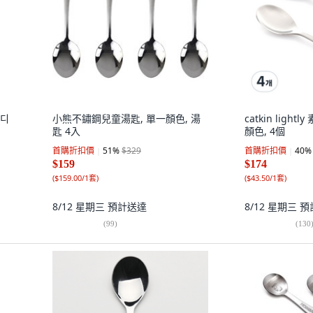
건디
小熊不鏽鋼兒童湯匙, 單一顏色, 湯
catkin ligh
匙 4入
顏色, 4個
首購折扣價
51
%
$329
首購折扣價
40
%
$159
$174
(
$159.00/1套
)
(
$43.50/1套
)
8/12 星期三
預計送達
8/12 星期三
預
(
99
)
(
130