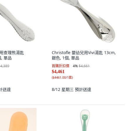
 幼兒用查理熊湯匙
Christofle 嬰幼兒用Vivi湯匙 13cm,
個, 單品
銀色, 1個, 單品
$4,389
首購折扣價
4
%
$4,661
$4,461
(
$4461.00/1套
)
計送達
8/12 星期三
預計送達