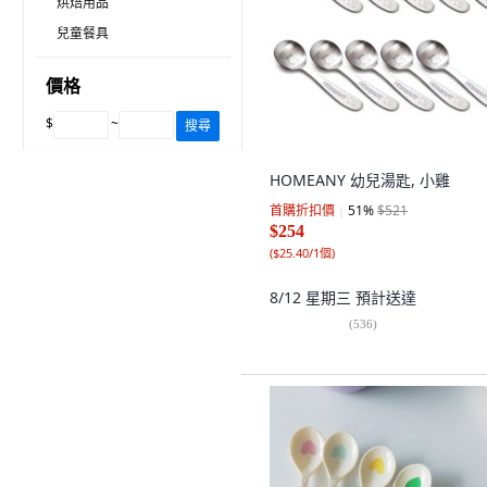
烘焙用品
兒童餐具
價格
$
~
搜尋
HOMEANY 幼兒湯匙, 小雞
首購折扣價
51
%
$521
$254
(
$25.40/1個
)
8/12 星期三
預計送達
(
536
)