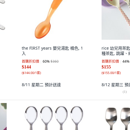
the FIRST years 嬰兒湯匙 橘色, 1
rice 幼兒用茶匙
入
種茶匙, 跳躍
首購折扣價
60
%
$360
首購折扣價
44
%
$144
$155
(
$144.00/1套
)
(
$155.00/1套
)
8/11 星期二
預計送達
8/12 星期三
預
(
1
)