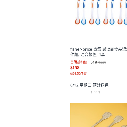
fisher-price 費雪 感溫副食品
件組, 混合顏色, 4套
首購折扣價
51
%
$329
$158
(
$39.50/1個
)
8/12 星期三
預計送達
(
1557
)