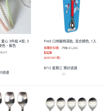
 愛心 3件組 A型, 3
Fred 口哨握柄湯匙, 混合顏色, 1入
、綠色、藍色
首購折扣價
75
%
$1,285
$277
$320
(
$320.00/1套
)
8/12 星期三
預計送達
計送達
(
2
)