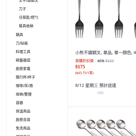
叉子/甜點叉
刀子
分菜匙/挖勺
餐具收納
鍋具
刀/砧板
料理工具
小熊不鏽鋼叉, 單品, 單一顏色, 
碗盤器皿
首購折扣價
46
%
$329
$175
廚房家電
(
$43.75/1套
)
隨行杯/杯子
8/12 星期三
預計送達
咖啡/茶/酒
(
26
)
收納/整理
容器
保溫用品
廚房百貨
免洗用品