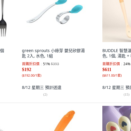
4個
green sprouts 小綠芽 嬰兒矽膠湯
BUDDLE 智慧
匙 2入, 水色, 1組
色, 1個, 湯匙 
首購折扣價
51
%
$393
首購折扣價
24
%
$192
$611
(
$192.00/1套
)
(
$611.00/1套
)
8/12 星期三
預計送達
8/12 星期三
預
(
2
)
(
15
)