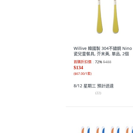
Willive 韓國製 304不鏽鋼 Nino
瓷兒童餐具, 芥末黃, 單品, 2個
首購折扣價
72
%
$488
$134
(
$67.00/1套
)
8/12 星期三
預計送達
(
22
)