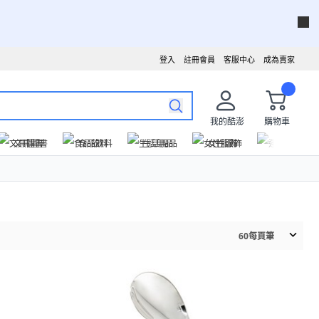
登入
註冊會員
客服中心
成為賣家
我的酷澎
購物車
文具圖書
食品飲料
生活用品
女性服飾
運動戶外
60
每頁筆