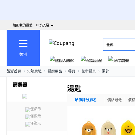
加到我的最愛
申請入駐
全部
類別
爸氣父親節
火箭速配
火箭跨境
酷澎首頁
火箭跨境
餐廚用品
餐具
兒童餐具
湯匙
篩選器
湯匙
酷澎評分排名
價格最低
價
僅顯示
僅顯示
僅顯示