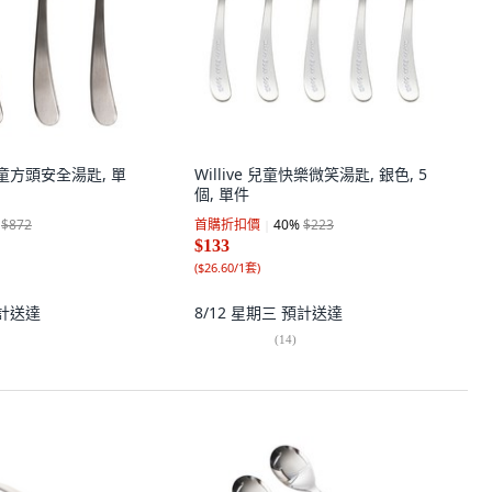
孩童方頭安全湯匙, 單
Willive 兒童快樂微笑湯匙, 銀色, 5
個, 單件
$872
首購折扣價
40
%
$223
$133
(
$26.60/1套
)
計送達
8/12 星期三
預計送達
(
14
)