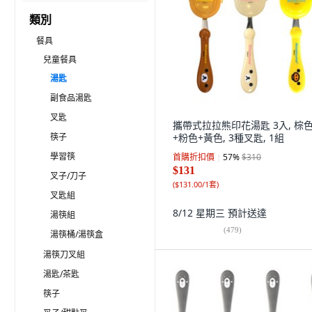
類別
餐具
兒童餐具
湯匙
副食品湯匙
叉匙
攜帶式拉拉熊印花湯匙 3入, 棕
筷子
+粉色+黃色, 3種叉匙, 1組
學習筷
首購折扣價
57
%
$310
$131
叉子/刀子
(
$131.00/1套
)
叉匙組
8/12 星期三
預計送達
湯筷組
(
479
)
湯筷桶/湯筷盒
湯筷刀叉組
湯匙/茶匙
筷子