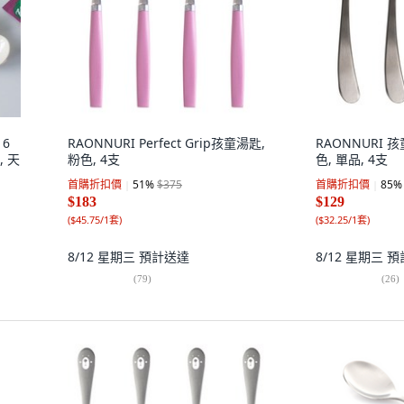
 6
RAONNURI Perfect Grip孩童湯匙,
RAONNURI 
, 天
粉色, 4支
色, 單品, 4支
首購折扣價
51
%
$375
首購折扣價
85
%
$183
$129
(
$45.75/1套
)
(
$32.25/1套
)
8/12 星期三
預計送達
8/12 星期三
預
(
79
)
(
26
)