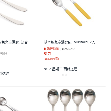
tly 素色兒童湯匙, 混合
基本款兒童湯匙組, Mustard, 2入
首購折扣價
40
%
$286
$291
$171
(
$85.50/1套
)
8/12 星期三
預計送達
計送達
(
315
)
)