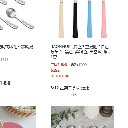
孩童動物印花不鏽鋼湯
RAONNURI 素色孩童湯匙 4件組,
象牙白, 黑色, 柔粉色, 天空藍, 單品,
1套
$293
首購折扣價
80
%
$999
$192
(
$192.00/1套
)
計送達
8/12 星期三
預計送達
(
20
)