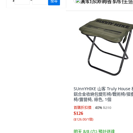
$
~
搜尋
满 $1,500 再省 $75 (王道卡)
SUnnYHIKE 山客 Truly House
鋁合金收納包變形椅/戰術椅/摺
椅/露營椅, 綠色, 1個
首購折扣價
40
%
$210
$126
(
$126.00/1個
)
明天 8/8 (六)
預計送達