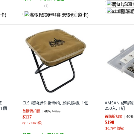
满 $1,500 再
(
1
)
$11 酷澎幣
满 $1,500 再省 $75 (王道卡)
波
CLS 戰術迷你折疊椅, 顏色隨機, 1個
AMSAN 旋轉轉
 1個
250入, 1組
首購折扣價
40
%
$195
首購折扣價
40
%
$117
$198
(
$117.00/1個
)
(
$0.79/1個裝
)