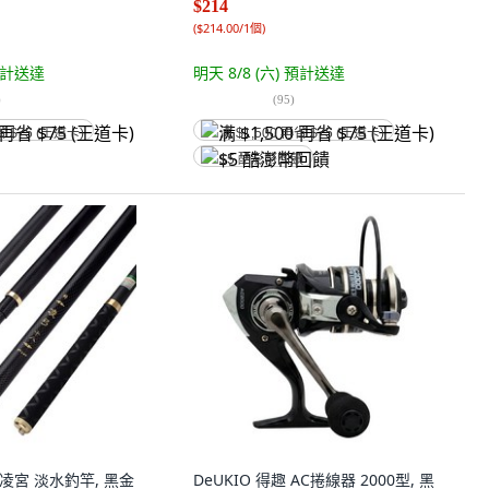
$214
(
$214.00/1個
)
計送達
明天 8/8 (六)
預計送達
)
(
95
)
省 $75 (王道卡)
满 $1,500 再省 $75 (王道卡)
$5 酷澎幣回饋
N 凌宮 淡水釣竿, 黑金
DeUKIO 得趣 AC捲線器 2000型, 黑