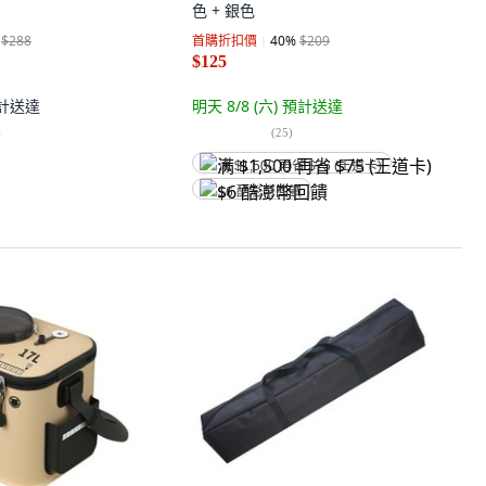
色 + 銀色
$288
首購折扣價
40
%
$209
$125
計送達
明天 8/8 (六)
預計送達
)
(
25
)
满 $1,500 再省 $75 (王道卡)
$6 酷澎幣回饋