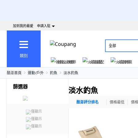
加到我的最愛
申請入駐
全部
類別
爸氣父親節
火箭速配
火箭跨境
酷澎首頁
運動/戶外
釣魚
淡水釣魚
篩選器
淡水釣魚
酷澎評分排名
價格最低
價
僅顯示
僅顯示
僅顯示