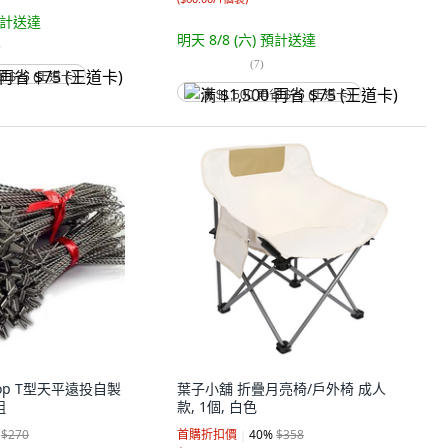
計送達
明天 8/8 (六)
預計送達
)
(
7
)
省 $75 (王道卡)
满 $1,500 再省 $75 (王道卡)
shop T型天平遠投自製
葉子小舖 折疊月亮椅/戶外椅 成人
組
款, 1個, 白色
$270
首購折扣價
40
%
$358