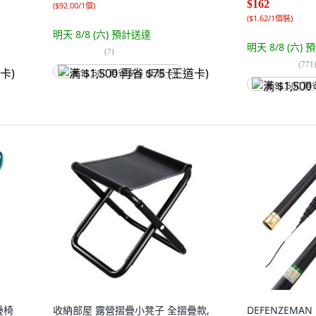
$162
(
$92.00/1個
)
(
$1.62/1個裝
)
明天 8/8 (六)
預計送達
明天 8/8 (六)
預
(
7
)
(
771
满 $1,500 再省 $75 (王道卡)
满 $1,500 再
疊椅
收納部屋 露營摺疊小凳子 全摺疊款,
DEFENZEMA