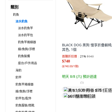
類別
釣魚
淡水釣魚
淡水釣魚竿
淡水釣竿包
釣魚竿捲線器
BLACK DOG 黑狗 慢享折疊躺椅,
線/魚鉤/浮標
其色, 1個
釣魚裝備
首購折扣價
21
%
$940
$740
座台/戶外用品
(
$740.00/1個
)
海釣
明天 8/8 (六)
預計送達
釣竿
(
5
)
釣魚竿捲線器
满 $1,500 再省 $75 (王道卡)
線/魚鉤/浮標
$61 酷澎幣回饋
釣竿包/配件
釣魚服裝/雨靴