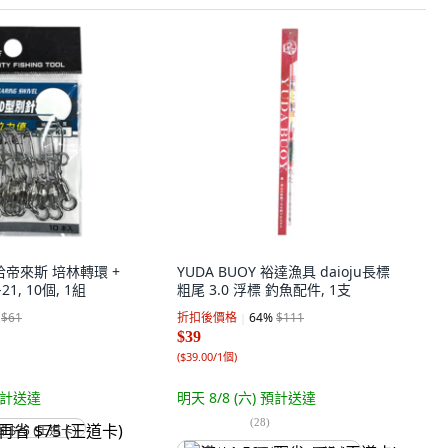
E 哈帝來斯 培林轉環 +
YUDA BUOY 裕達漁具 daioju長標
21, 10個, 1組
粗尾 3.0 浮標 釣魚配件, 1支
$61
折扣後價格
64
%
$111
$39
(
$39.00/1個
)
計送達
明天 8/8 (六)
預計送達
(
28
)
省 $75 (王道卡)