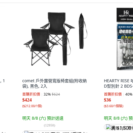
 1
comet 戶外露營寬版椅套組(附收納
HEARTY RIS
袋), 黑色, 2入
D型別針 2 BDS-
首購折扣價
32
%
$624
首購折扣價
40
%
$424
$36
(
$212.00/1個
)
(
$3.60/1個裝
)
明天 8/8 (六)
預計送達
明天 8/8 (六)
預
(
12950
)
满 $1,500 再