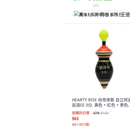
(
35
)
满 $1,500 再省 $75 (王道卡)
HEARTY RISE 哈帝來斯 自立阿
岩溶III 3分, 黃色 + 紅色 + 黑色,
首購折扣價
40
%
$103
$61
(
$61.00/1個
)