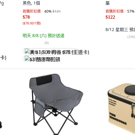
7g
黑色, 1個
屬
首購折扣價
40
%
$131
首購折扣價
57
%
$78
$122
(
$78.00/1個
)
8/12 星期三
預
明天 8/8 (六)
預計送達
(
336
(
8
)
满 $1,500 再省 $75 (王道卡)
$3 酷澎幣回饋