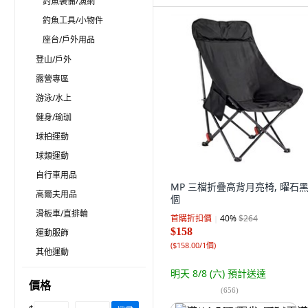
釣魚裝備/漁網
釣魚工具/小物件
座台/戶外用品
登山/戶外
露營專區
游泳/水上
健身/瑜珈
球拍運動
球類運動
自行車用品
MP 三檔折疊高背月亮椅, 曜石黑,
高爾夫用品
個
滑板車/直排輪
首購折扣價
40
%
$264
$158
運動服飾
(
$158.00/1個
)
其他運動
明天 8/8 (六)
預計送達
價格
(
656
)