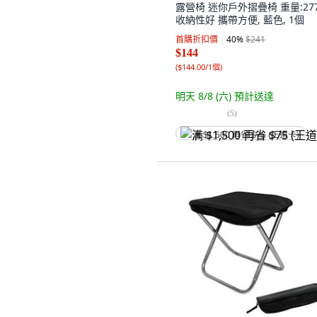
露營椅 迷你戶外摺疊椅 重量:27
收納性好 攜帶方便, 藍色, 1個
首購折扣價
40
%
$241
$144
(
$144.00/1個
)
明天 8/8 (六)
預計送達
(
5
)
满 $1,500 再省 $75 (王道卡)