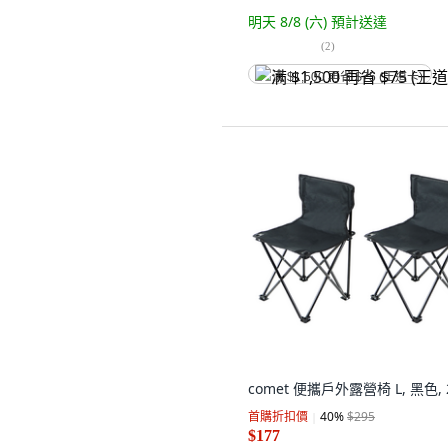
明天 8/8 (六)
預計送達
(
2
)
满 $1,500 再省 $75 (王道卡)
comet 便攜戶外露營椅 L, 黑色,
首購折扣價
40
%
$295
$177