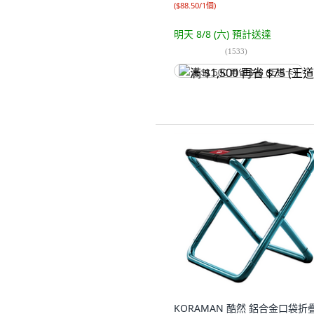
(
$88.50/1個
)
明天 8/8 (六)
預計送達
(
1533
)
满 $1,500 再省 $75 (王道卡)
KORAMAN 酷然 鋁合金口袋折