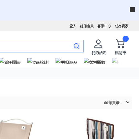
登入
註冊會員
客服中心
成為賣家
我的酷澎
購物車
文具圖書
食品飲料
生活用品
女性服飾
運動戶外
60
每頁筆