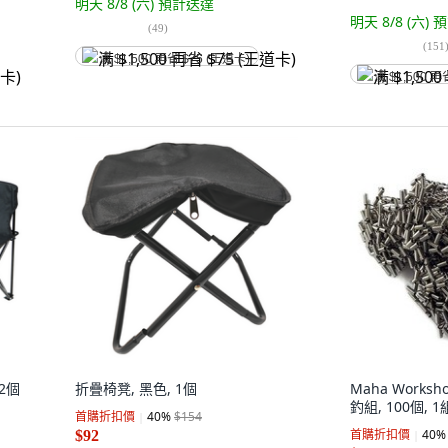
明天 8/8 (六)
預計送達
明天 8/8 (六)
預
(
49
)
(
151
满 $1,500 再省 $75 (王道卡)
满 $1,500 再
 2個
折疊椅凳, 黑色, 1個
Maha Work
釣組, 100個, 1
首購折扣價
40
%
$154
首購折扣價
40
%
$92