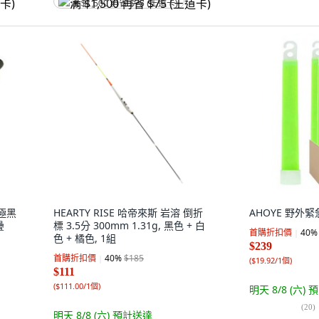
满 $1,500 再省 $75 (王道卡)
 極黑
HEARTY RISE 哈帝來斯 岩溶 倒折
AHOYE 野外緊
疊
標 3.5分 300mm 1.31g, 黑色 + 白
首購折扣價
40
%
色 + 橘色, 1組
$239
首購折扣價
40
%
$185
(
$19.92/1個
)
$111
(
$111.00/1個
)
明天 8/8 (六)
預
(
20
)
明天 8/8 (六)
預計送達