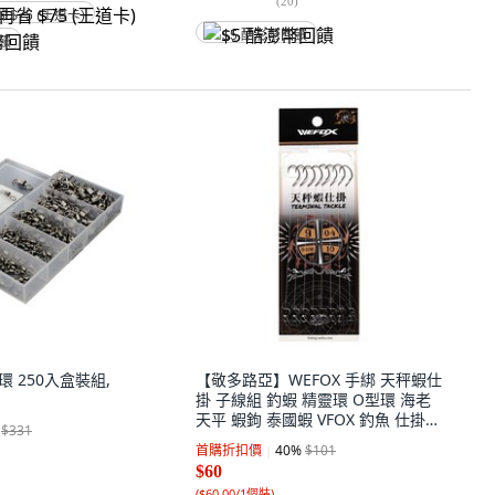
(
20
)
省 $75 (王道卡)
$5 酷澎幣回饋
回饋
環 250入盒裝組,
【敬多路亞】WEFOX 手綁 天秤蝦仕
掛 子線組 釣蝦 精靈環 O型環 海老
天平 蝦鉤 泰國蝦 VFOX 釣魚 仕掛
$331
#8.5, 1包, 1入
首購折扣價
40
%
$101
$60
(
$60.00/1個裝
)