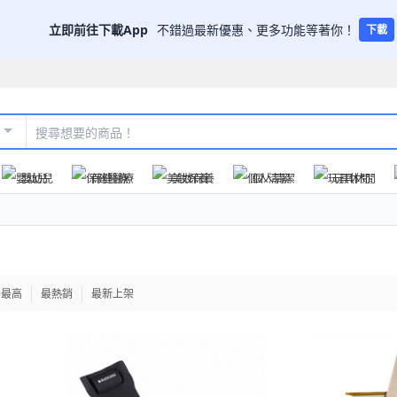
立即前往下載App
不錯過最新優惠、更多功能等著你！
下載
嬰幼兒
保健醫療
美妝保養
個人清潔
玩具休閒
格最高
最熱銷
最新上架