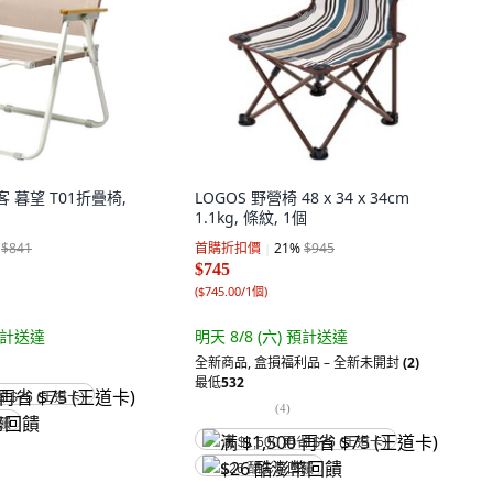
挪客 暮望 T01折疊椅,
LOGOS 野營椅 48 x 34 x 34cm
1.1kg, 條紋, 1個
$841
首購折扣價
21
%
$945
$745
(
$745.00/1個
)
計送達
明天 8/8 (六)
預計送達
全新商品
,
盒損福利品 – 全新未開封
(2)
最低
532
省 $75 (王道卡)
(
4
)
回饋
满 $1,500 再省 $75 (王道卡)
$26 酷澎幣回饋