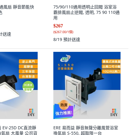
浴室通風扇 靜音節能快
75/90/110通用透明止回閥 浴室浴
色
霸排風扇止逆閥, 透明, 75 90 110通
用
$267
(
$267.00/1個
)
計送達
8/19
預計送達
EV-25D DC直流靜
ERE 易而益 靜音無聲分離風管浴室
換氣扇 大風量 公司貨
換氣扇 S-550, 超取限一台