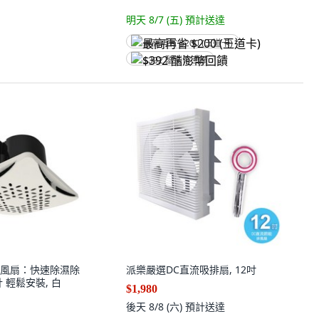
明天 8/7 (五)
預計送達
最高再省 $200 (王道卡)
$392 酷澎幣回饋
風扇：快速除濕除
派樂嚴選DC直流吸排扇, 12吋
 輕鬆安裝, 白
$1,980
後天 8/8 (六)
預計送達