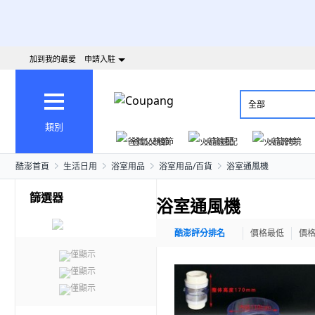
加到我的最愛
申請入駐
全部
類別
爸氣父親節
火箭速配
火箭跨境
酷澎首頁
生活日用
浴室用品
浴室用品/百貨
浴室通風機
篩選器
浴室通風機
酷澎評分排名
價格最低
價
僅顯示
僅顯示
僅顯示