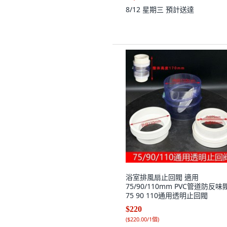
8/12 星期三
預計送達
浴室排風扇止回閥 適用
75/90/110mm PVC管道防反味閥
75 90 110通用透明止回閥
$220
(
$220.00/1個
)