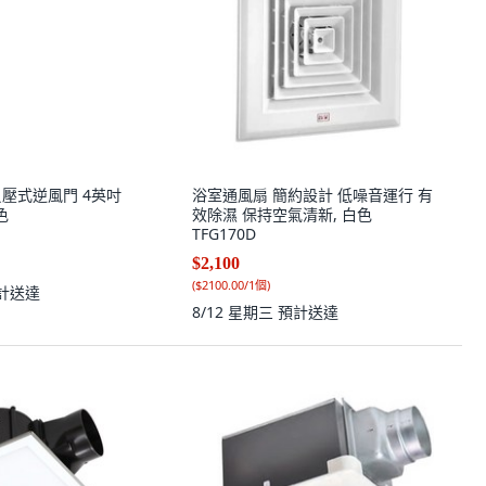
P 負壓式逆風門 4英吋
浴室通風扇 簡約設計 低噪音運行 有
色
效除濕 保持空氣清新, 白色
TFG170D
$2,100
(
$2100.00/1個
)
計送達
8/12 星期三
預計送達