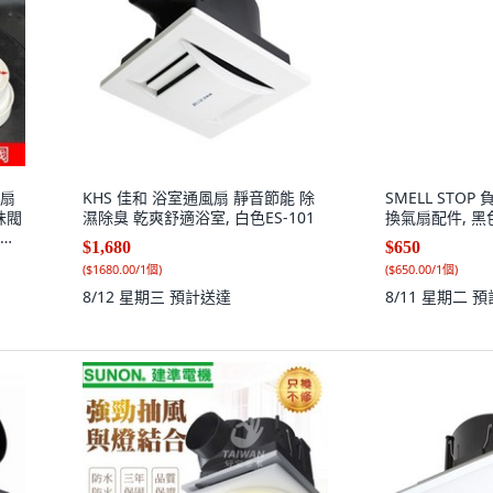
風扇
KHS 佳和 浴室通風扇 靜音節能 除
SMELL STO
味閥
濕除臭 乾爽舒適浴室, 白色ES-101
換氣扇配件, 黑
止回
$1,680
$650
(
$1680.00/1個
)
(
$650.00/1個
)
8/12 星期三
預計送達
8/11 星期二
預