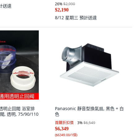
26
%
$2,990
計送達
$2,190
8/12 星期三
預計送達
通用透明止回閥 浴室排
Panasonic 靜音型換氣扇, 黑色 + 白
透明, 75/90/110
色
首購折扣價
3
%
$6,549
$6,349
(
$6349.00/1個
)