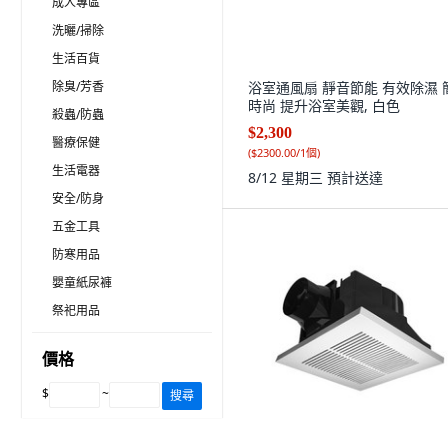
成人專區
洗曬/掃除
生活百貨
除臭/芳香
浴室通風扇 靜音節能 有效除濕 
時尚 提升浴室美觀, 白色
殺蟲/防蟲
$2,300
醫療保健
(
$2300.00/1個
)
生活電器
8/12 星期三
預計送達
安全/防身
五金工具
防寒用品
嬰童紙尿褲
祭祀用品
價格
$
~
搜尋