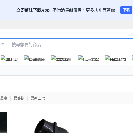
立即前往下載App
不錯過最新優惠、更多功能等著你！
下載
嬰幼兒
保健醫療
美妝保養
個人清潔
玩具休閒
格最高
最熱銷
最新上架