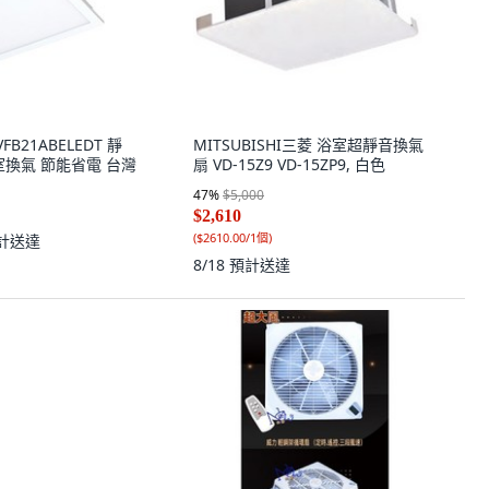
B21ABELEDT 靜
MITSUBISHI三菱 浴室超靜音換氣
浴室換氣 節能省電 台灣
扇 VD-15Z9 VD-15ZP9, 白色
47
%
$5,000
$2,610
(
$2610.00/1個
)
計送達
8/18
預計送達