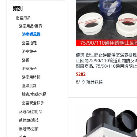
類別
浴室用品
浴室用品/百貨
浴室通風機
浴室拖鞋
浴室鏡子
優選 衛生間止逆閥浴室浴霸排
浴袍
止回閥75/90/110管道止閥防反
副廠商品, 75/90/110通用透明
浴室椅子
閥
$282
浴室用時鐘
8/19
預計送達
溫濕度計
臉盆/水瓢/水桶
浴室安全扶手
沐浴/淋浴用品
蓮蓬頭/濾芯
淋浴架/浴簾