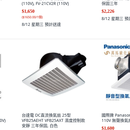
(110V), FV-21CV2R (110V)
保固三年
$1,650
$2,226
(
$1650.00/1個
)
8/12 星期三
預
8/12 星期三
預計送達
台達電 DC直流換氣扇 25型
國際牌 Panason
0V)
VFB25AEHT VFB25AXT 濕度控制款
110V 無聲換
安靜 三年保固, 白色
$1,600