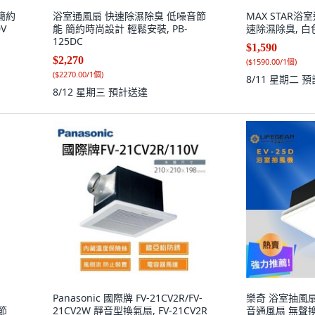
簡約
浴室通風扇 快速除濕除臭 低噪音節
MAX STAR
V
能 簡約時尚設計 輕鬆安裝, PB-
速除濕除臭, 白
125DC
$1,590
$2,270
(
$1590.00/1個
)
(
$2270.00/1個
)
8/11 星期二
預
8/12 星期三
預計送達
Panasonic 國際牌 FV-21CV2R/FV-
樂奇 浴室抽風扇 
 節
21CV2W 靜音型換氣扇, FV-21CV2R
音通風扇 無聲