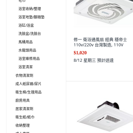
毛巾
浴室收納/整理
浴室地墊/腳踏墊
浴缸/浴盆
洗臉盆/洗臉台
修一 衛浴通風扇 經典 穩帝士
馬桶用品
110v/220v 台灣製造, 110V
水龍頭用品
$1,020
浴室維修用品
8/12 星期三
預計送達
浴室清潔
衣物清潔劑
成人紙尿褲/尿片
衛生棉/生理用品
廚房用具
居家清潔劑
衛生紙/紙巾
收納整理