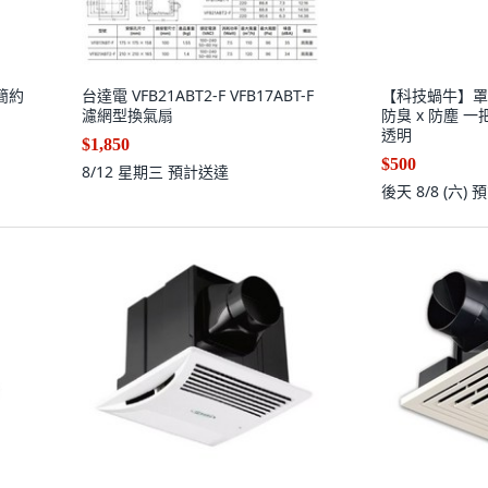
簡約
台達電 VFB21ABT2-F VFB17ABT-F
【科技蝸牛】罩得
濾網型換氣扇
防臭 x 防塵 一
透明
$1,850
$500
8/12 星期三
預計送達
後天 8/8 (六)
預