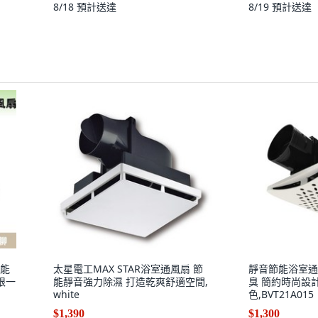
8/18
預計送達
8/19
預計送達
節能
太星電工MAX STAR浴室通風扇 節
靜音節能浴室通
限一
能靜音強力除濕 打造乾爽舒適空間,
臭 簡約時尚設計
white
色,BVT21A015
$1,390
$1,300