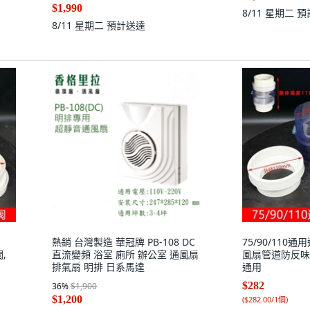
$1,990
8/11 星期二
預
8/11 星期二
預計送達
熱銷 台灣製造 華冠牌 PB-108 DC
75/90/110
,
直流變頻 浴室 廁所 辦公室 通風扇
風扇管道防反味閥, 
排氣扇 明排 日系馬達
通用
$282
36
%
$1,900
$1,200
(
$282.00/1個
)