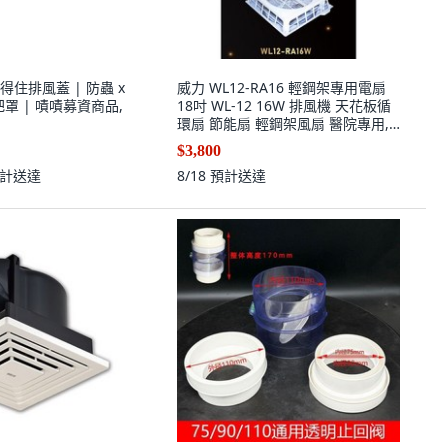
住排風蓋 | 防蟲 x
威力 WL12-RA16 輕鋼架專用電扇
把罩 | 嘖嘖募資商品,
18吋 WL-12 16W 排風機 天花板循
環扇 節能扇 輕鋼架風扇 醫院專用,
16w 110v
$3,800
計送達
8/18
預計送達