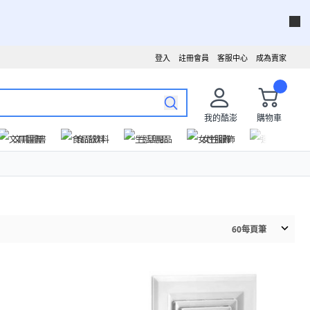
登入
註冊會員
客服中心
成為賣家
我的酷澎
購物車
文具圖書
食品飲料
生活用品
女性服飾
運動戶外
60
每頁筆