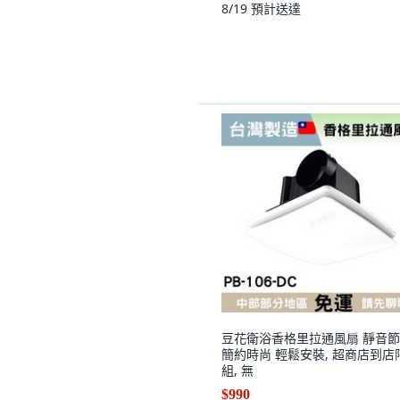
8/19
預計送達
豆花衛浴香格里拉通風扇 靜音
簡約時尚 輕鬆安裝, 超商店到店
組, 無
$990