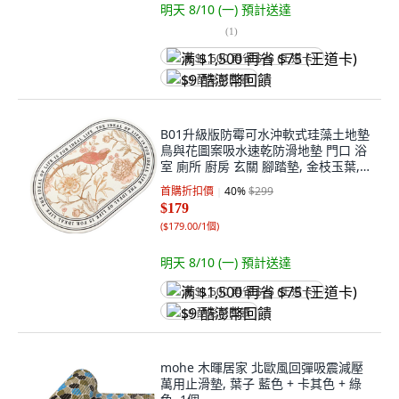
明天 8/10 (一)
預計送達
(
1
)
满 $1,500 再省 $75 (王道卡)
$9 酷澎幣回饋
B01升級版防霉可水沖軟式珪藻土地墊
鳥與花圖案吸水速乾防滑地墊 門口 浴
室 廁所 廚房 玄關 腳踏墊, 金枝玉葉, 1
個
首購折扣價
40
%
$299
$179
(
$179.00/1個
)
明天 8/10 (一)
預計送達
满 $1,500 再省 $75 (王道卡)
$9 酷澎幣回饋
mohe 木暉居家 北歐風回彈吸震減壓
萬用止滑墊, 葉子 藍色 + 卡其色 + 綠