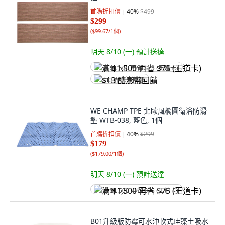
首購折扣價
40
%
$499
$299
(
$99.67/1個
)
明天 8/10 (一)
預計送達
满 $1,500 再省 $75 (王道卡)
$13 酷澎幣回饋
WE CHAMP TPE 北歐風橢圓衛浴防滑
墊 WTB-038, 藍色, 1個
首購折扣價
40
%
$299
$179
(
$179.00/1個
)
明天 8/10 (一)
預計送達
满 $1,500 再省 $75 (王道卡)
B01升級版防霉可水沖軟式珪藻土吸水