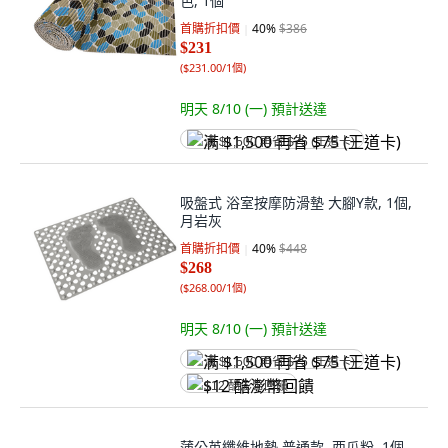
色, 1個
首購折扣價
40
%
$386
$231
(
$231.00/1個
)
明天 8/10 (一)
預計送達
满 $1,500 再省 $75 (王道卡)
吸盤式 浴室按摩防滑墊 大腳Y款, 1個,
月岩灰
首購折扣價
40
%
$448
$268
(
$268.00/1個
)
明天 8/10 (一)
預計送達
满 $1,500 再省 $75 (王道卡)
$12 酷澎幣回饋
蒲公英纖維地墊 普通款, 西瓜粉, 1個