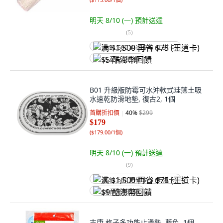
明天 8/10 (一)
預計送達
(
5
)
满 $1,500 再省 $75 (王道卡)
$5 酷澎幣回饋
B01 升級版防霉可水沖軟式珪藻土吸
水速乾防滑地墊, 復古2, 1個
首購折扣價
40
%
$299
$179
(
$179.00/1個
)
明天 8/10 (一)
預計送達
(
9
)
满 $1,500 再省 $75 (王道卡)
$9 酷澎幣回饋
吉康 格子多功能止滑墊, 藍色, 1個