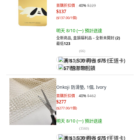
首購折扣價
40
%
$229
$137
(
$137.00/1個
)
明天 8/10 (一)
預計送達
全新商品
,
盒損福利品 – 全新未開封
(2)
最低
123
(
66
)
满 $1,500 再省 $75 (王道卡)
$7 酷澎幣回饋
Onkoji 防滑墊, 1個, Ivory
首購折扣價
40
%
$462
$277
(
$277.00/1個
)
明天 8/10 (一)
預計送達
(
3560
)
满 $1,500 再省 $75 (王道卡)