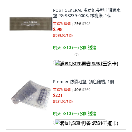
POST GEnERAL 多功能長型止滑瀝水
墊 PG-98239-0003, 橄欖綠, 1個
首購折扣價
25
%
$798
$598
(
$598.00/1個
)
明天 8/10 (一)
預計送達
(
2
)
满 $1,500 再省 $75 (王道卡)
Premier 防滑地墊, 顏色隨機, 1個
首購折扣價
40
%
$369
$221
(
$221.00/1個
)
明天 8/10 (一)
預計送達
满 $1,500 再省 $75 (王道卡)