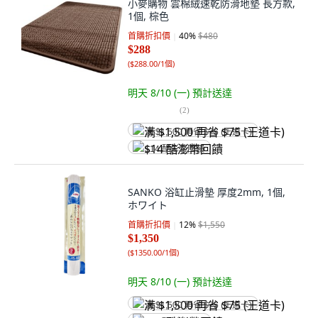
小麥購物 雲棉絨速乾防滑地墊 長方款,
1個, 棕色
首購折扣價
40
%
$480
$288
(
$288.00/1個
)
明天 8/10 (一)
預計送達
(
2
)
满 $1,500 再省 $75 (王道卡)
$14 酷澎幣回饋
SANKO 浴缸止滑墊 厚度2mm, 1個,
ホワイト
首購折扣價
12
%
$1,550
$1,350
(
$1350.00/1個
)
明天 8/10 (一)
預計送達
满 $1,500 再省 $75 (王道卡)