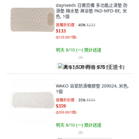
dayneeds 日需百備 多功能止滑墊 防
滑墊 隔水墊 淋浴墊 PAD-MFD-BE, 米
色, 1個
首購折扣價
40
%
$223
$133
(
$133.00/1個
)
明天 8/10 (一)
預計送達
(
4
)
满 $1,500 再省 $75 (王道卡)
WAKO 浴室防滑橡膠墊 209024, 米色,
1個
首購折扣價
35
%
$559
$359
(
$359.00/1個
)
明天 8/10 (一)
預計送達
(
8
)