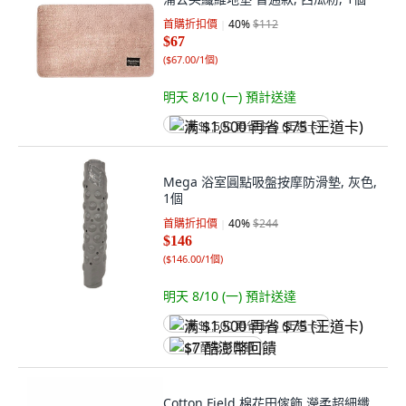
首購折扣價
40
%
$112
$67
(
$67.00/1個
)
明天 8/10 (一)
預計送達
满 $1,500 再省 $75 (王道卡)
Mega 浴室圓點吸盤按摩防滑墊, 灰色,
1個
首購折扣價
40
%
$244
$146
(
$146.00/1個
)
明天 8/10 (一)
預計送達
满 $1,500 再省 $75 (王道卡)
$7 酷澎幣回饋
Cotton Field 棉花田傢飾 瀅柔超細纖