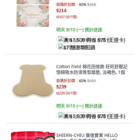
首購折扣價
40
%
$358
$214
(
$107.00/1個
)
明天 8/10 (一)
預計送達
满 $1,500 再省 $75 (王道卡)
$7 酷澎幣回饋
Cotton Field 棉花田傢飾 旺旺舒壓記
憶綿吸水防滑骨型踏墊, 淡褐色, 1個
首購折扣價
40
%
$399
$239
(
$239.00/1個
)
明天 8/10 (一)
預計送達
满 $1,500 再省 $75 (王道卡)
SHIERN-CHIU 廣億實業 HELLO