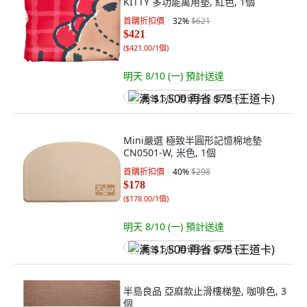
KITTY 多功能萬用墊, 紅色, 1個
首購折扣價
32
%
$621
$421
(
$421.00/1個
)
明天 8/10 (一)
預計送達
满 $1,500 再省 $75 (王道卡)
Mini嚴選 極致半圓形記憶棉地墊
CN0501-W, 米色, 1個
首購折扣價
40
%
$298
$178
(
$178.00/1個
)
明天 8/10 (一)
預計送達
满 $1,500 再省 $75 (王道卡)
半島良品 亞麻款止滑樓梯墊, 咖啡色, 3
個