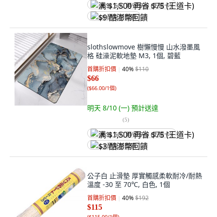
满 $1,500 再省 $75 (王道卡)
$9 酷澎幣回饋
slothslowmove 樹懶慢慢 山水潑墨風
格 硅澡泥軟地墊 M3, 1個, 碧藍
首購折扣價
40
%
$110
$66
(
$66.00/1個
)
明天 8/10 (一)
預計送達
(
5
)
满 $1,500 再省 $75 (王道卡)
$3 酷澎幣回饋
公子白 止滑墊 厚實觸感柔軟耐冷/耐熱
溫度 -30 至 70℃, 白色, 1個
首購折扣價
40
%
$192
$115
(
$115.00/1個
)