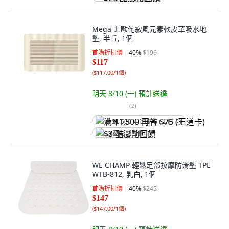
Mega 北歐侘寂風元素軟皮革吸水地
墊, 半丘, 1個
首購折扣價
40
%
$196
$117
(
$117.00/1個
)
明天 8/10 (一)
預計送達
(
2
)
满 $1,500 再省 $75 (王道卡)
$3 酷澎幣回饋
WE CHAMP 輕鬆足部按摩防滑墊 TPE
WTB-812, 乳白, 1個
首購折扣價
40
%
$245
$147
(
$147.00/1個
)