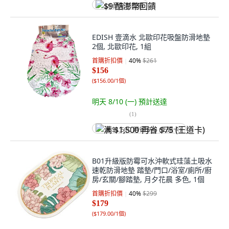
$9 酷澎幣回饋
EDISH 壹滴水 北歐印花吸盤防滑地墊
2個, 北歐印花, 1組
首購折扣價
40
%
$261
$156
(
$156.00/1個
)
明天 8/10 (一)
預計送達
(
1
)
满 $1,500 再省 $75 (王道卡)
B01升級版防霉可水沖軟式珪藻土吸水
速乾防滑地墊 踏墊/門口/浴室/廁所/廚
房/玄關/腳踏墊, 月夕花晨 多色, 1個
首購折扣價
40
%
$299
$179
(
$179.00/1個
)