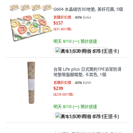
G604 水晶絨仿3D地墊, 美好花圃, 5個
首購折扣價
40
%
$263
$157
(
$31.40/1個
)
明天 8/10 (一)
預計送達
满 $1,500 再省 $75 (王道卡)
台灣 Life plus 日式簡約TPE浴室防滑
地墊吸盤腳踏墊, 卡其色, 1個
首購折扣價
40
%
$399
$239
(
$239.00/1個
)
明天 8/10 (一)
預計送達
满 $1,500 再省 $75 (王道卡)