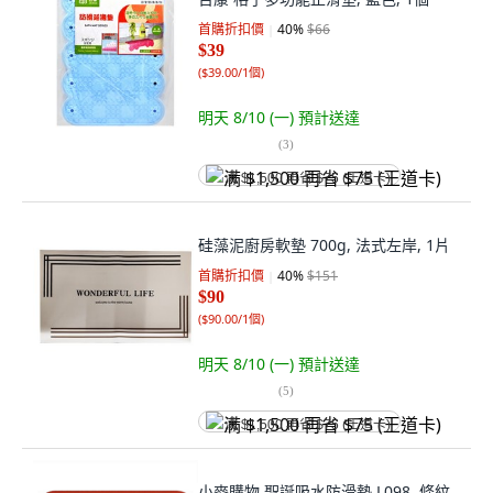
首購折扣價
40
%
$66
$39
(
$39.00/1個
)
明天 8/10 (一)
預計送達
(
3
)
满 $1,500 再省 $75 (王道卡)
硅藻泥廚房軟墊 700g, 法式左岸, 1片
首購折扣價
40
%
$151
$90
(
$90.00/1個
)
明天 8/10 (一)
預計送達
(
5
)
满 $1,500 再省 $75 (王道卡)
小麥購物 聖誕吸水防滑墊 L098, 條紋