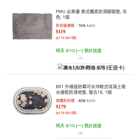
PMU 必美優 美式纖柔防滑腳踏墊, 灰
色, 1個
折扣後價格
76
%
$499
$119
(
$119.00/1個
)
明天 8/10 (一)
預計送達
(
1
)
满 $1,500 再省 $75 (王道卡)
B01 升級版防霉可水沖軟式珪藻土吸
水速乾防滑地墊, 復古18, 1個
首購折扣價
40
%
$299
$179
(
$179.00/1個
)
明天 8/10 (一)
預計送達
(
8
)