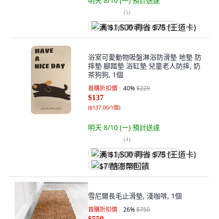
明天 8/10 (一)
預計送達
(
5
)
满 $1,500 再省 $75 (王道卡)
浴室可愛動物吸盤淋浴防滑墊 地墊 防
摔墊 腳踏墊 浴缸墊 兒童老人防摔, 奶
茶狗狗, 1個
首購折扣價
40
%
$229
$137
(
$137.00/1個
)
明天 8/10 (一)
預計送達
(
4
)
满 $1,500 再省 $75 (王道卡)
$7 酷澎幣回饋
雪尼爾長毛止滑墊, 淺咖啡, 1個
首購折扣價
26
%
$750
$550