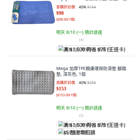
首購折扣價
40
%
$164
$98
(
$98.00/1個
)
明天 8/10 (一)
預計送達
(
4
)
满 $1,500 再省 $75 (王道卡)
Mega 加厚TPE親膚環保防滑墊 腳踏
墊, 深灰色, 1個
首購折扣價
40
%
$256
$153
(
$153.00/1個
)
明天 8/10 (一)
預計送達
(
2
)
满 $1,500 再省 $75 (王道卡)
$5 酷澎幣回饋