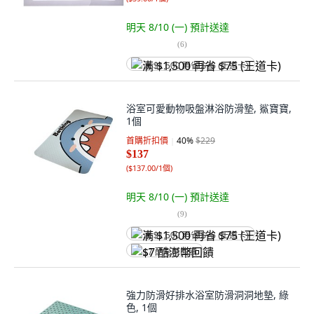
明天 8/10 (一)
預計送達
(
6
)
满 $1,500 再省 $75 (王道卡)
浴室可愛動物吸盤淋浴防滑墊, 鯊寶寶,
1個
首購折扣價
40
%
$229
$137
(
$137.00/1個
)
明天 8/10 (一)
預計送達
(
9
)
满 $1,500 再省 $75 (王道卡)
$7 酷澎幣回饋
強力防滑好排水浴室防滑洞洞地墊, 綠
色, 1個