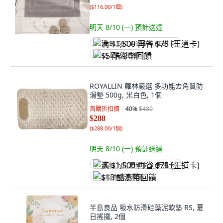
(
$116.00/1個
)
明天 8/10 (一)
預計送達
满 $1,500 再省 $75 (王道卡)
$5 酷澎幣回饋
ROYALLIN 蘿林嚴選 多功能去角質防
滑墊 500g, 米白色, 1個
首購折扣價
40
%
$480
$288
(
$288.00/1個
)
明天 8/10 (一)
預計送達
满 $1,500 再省 $75 (王道卡)
$13 酷澎幣回饋
半島良品 吸水防滑硅藻泥軟墊 RS, 夏
日搖擺, 2個