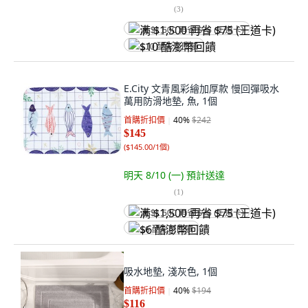
(
3
)
满 $1,500 再省 $75 (王道卡)
$10 酷澎幣回饋
E.City 文青風彩繪加厚款 慢回彈吸水
萬用防滑地墊, 魚, 1個
首購折扣價
40
%
$242
$145
(
$145.00/1個
)
明天 8/10 (一)
預計送達
(
1
)
满 $1,500 再省 $75 (王道卡)
$6 酷澎幣回饋
吸水地墊, 淺灰色, 1個
首購折扣價
40
%
$194
$116