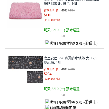
維防滑踏墊, 粉色, 1個
首購折扣價
40
%
$184
$110
(
$110.00/1個
)
明天 8/10 (一)
預計送達
(
2
)
满 $1,500 再省 $75 (王道卡)
寢室安居 PVC防滑防水地墊 大 + 小,
點心坊, 1組
首購折扣價
40
%
$390
$234
(
$234.00/1個
)
明天 8/10 (一)
預計送達
(
2
)
满 $1,500 再省 $75 (王道卡)
$20 酷澎幣回饋