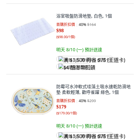
浴室吸盤防滑地墊, 白色, 1個
首購折扣價
40
%
$164
$98
(
$98.00/1個
)
明天 8/10 (一)
預計送達
满 $1,500 再省 $75 (王道卡)
$4 酷澎幣回饋
防霉可水沖軟式珪藻土吸水速乾防滑地
墊 柔軟輕薄, 歡呼雀躍 綠色, 1個
首購折扣價
40
%
$299
$179
(
$179.00/1個
)
明天 8/10 (一)
預計送達
满 $1,500 再省 $75 (王道卡)