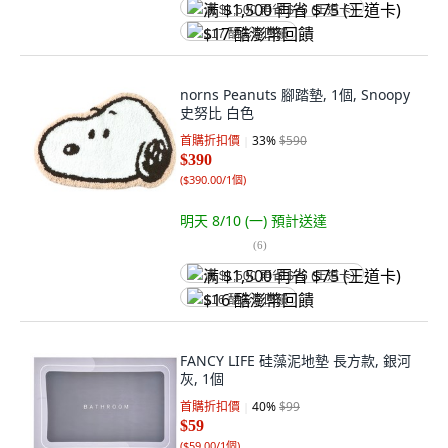
满 $1,500 再省 $75 (王道卡)
$17 酷澎幣回饋
norns Peanuts 腳踏墊, 1個, Snoopy
史努比 白色
首購折扣價
33
%
$590
$390
(
$390.00/1個
)
明天 8/10 (一)
預計送達
(
6
)
满 $1,500 再省 $75 (王道卡)
$16 酷澎幣回饋
FANCY LIFE 硅藻泥地墊 長方款, 銀河
灰, 1個
首購折扣價
40
%
$99
$59
(
$59.00/1個
)