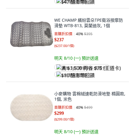
$47 酷澎幣回饋
WE CHAMP 繽紛雲朵TPE衛浴按摩防
滑墊 WTB-813, 莫蘭迪灰, 1個
首購折扣價
40
%
$395
$237
(
$237.00/1個
)
明天 8/10 (一)
預計送達
满 $1,500 再省 $75 (王道卡)
$10 酷澎幣回饋
小麥購物 雲棉絨速乾防滑地墊 橢圓款,
1個, 米色
首購折扣價
40
%
$499
$299
(
$299.00/1個
)
明天 8/10 (一)
預計送達