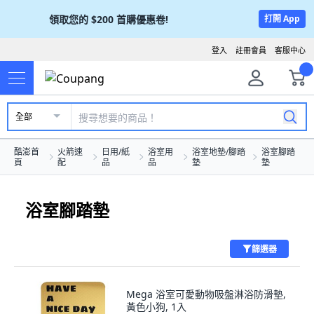
領取您的
$200
首購優惠卷!
打開 App
登入
註冊會員
客服中心
全部
酷澎首
火箭速
日用/紙
浴室用
浴室地墊/腳踏
浴室腳踏
頁
配
品
品
墊
墊
浴室腳踏墊
篩選器
Mega 浴室可愛動物吸盤淋浴防滑墊,
黃色小狗, 1入