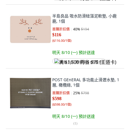
半島良品 吸水防滑硅藻泥軟墊, 小鹿
鹿, 1個
首購折扣價
40
%
$194
$116
(
$116.00/1個
)
明天 8/10 (一)
預計送達
满 $1,500 再省 $75 (王道卡)
POST GEnERAL 多功能止滑瀝水墊, 1
層, 橄欖綠, 1個
首購折扣價
25
%
$798
$598
(
$598.00/1個
)
明天 8/10 (一)
預計送達
(
1
)