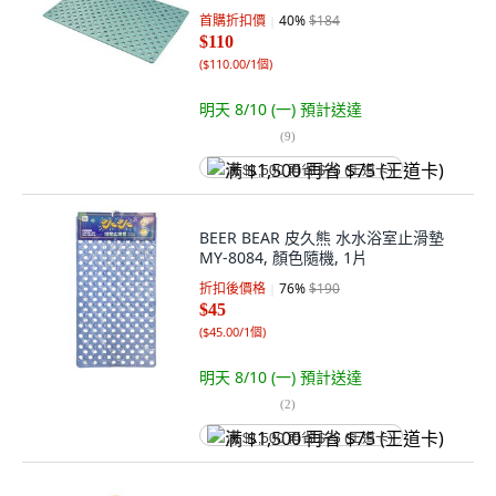
首購折扣價
40
%
$184
$110
(
$110.00/1個
)
明天 8/10 (一)
預計送達
(
9
)
满 $1,500 再省 $75 (王道卡)
BEER BEAR 皮久熊 水水浴室止滑墊
MY-8084, 顏色隨機, 1片
折扣後價格
76
%
$190
$45
(
$45.00/1個
)
明天 8/10 (一)
預計送達
(
2
)
满 $1,500 再省 $75 (王道卡)