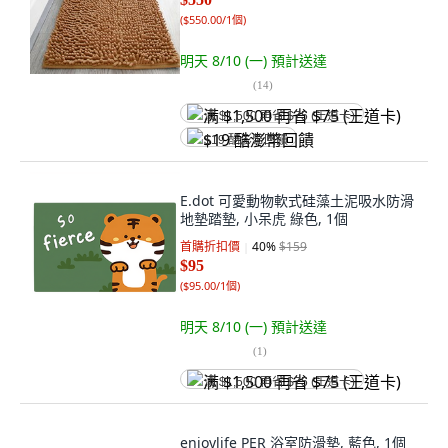
(
$550.00/1個
)
明天 8/10 (一)
預計送達
(
14
)
满 $1,500 再省 $75 (王道卡)
$19 酷澎幣回饋
E.dot 可愛動物軟式硅藻土泥吸水防滑
地墊踏墊, 小呆虎 綠色, 1個
首購折扣價
40
%
$159
$95
(
$95.00/1個
)
明天 8/10 (一)
預計送達
(
1
)
满 $1,500 再省 $75 (王道卡)
enjoylife PER 浴室防滑墊, 藍色, 1個