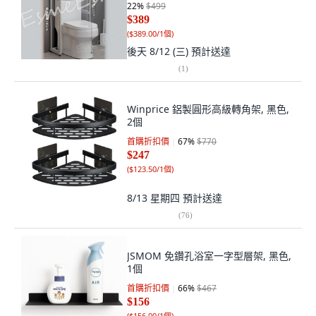
22
%
$499
$389
(
$389.00/1個
)
後天 8/12 (三)
預計送達
(
1
)
Winprice 鋁製圓形高級轉角架, 黑色,
2個
首購折扣價
67
%
$770
$247
(
$123.50/1個
)
8/13 星期四
預計送達
(
76
)
JSMOM 免鑽孔浴室一字型層架, 黑色,
1個
首購折扣價
66
%
$467
$156
(
$156.00/1個
)