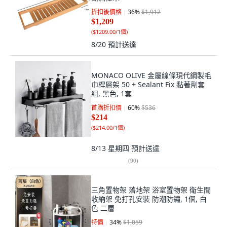
折扣後價格
36
%
$1,912
$1,209
(
$1209.00/1個
)
8/20
預計送達
MONACO OLIVE 金屬線條現代鋼製毛
巾桿層架 50 + Sealant Fix 黏著劑套
組, 黑色, 1套
首購折扣價
60
%
$536
$214
(
$214.00/1個
)
8/13 星期四
預計送達
(
90
)
三角置物架 落地架 浴室置物架 衛生間
收納架 免打孔安裝 防潮防鏽, 1個, 白
色 二層
特價
34
%
$1,059