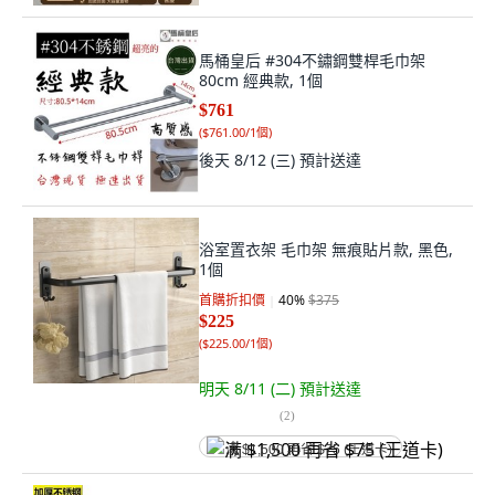
馬桶皇后 #304不鏽鋼雙桿毛巾架
80cm 經典款, 1個
$761
(
$761.00/1個
)
後天 8/12 (三)
預計送達
浴室置衣架 毛巾架 無痕貼片款, 黑色,
1個
首購折扣價
40
%
$375
$225
(
$225.00/1個
)
明天 8/11 (二)
預計送達
(
2
)
满 $1,500 再省 $75 (王道卡)