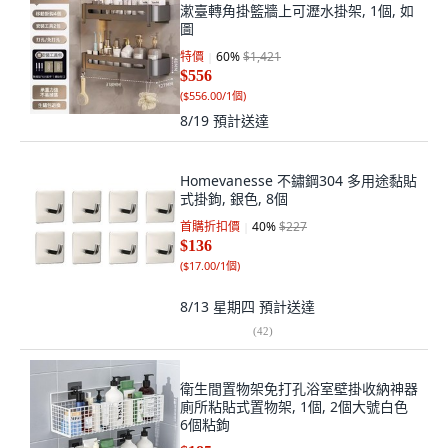
漱臺轉角掛籃牆上可瀝水掛架, 1個, 如
圖
特價
60
%
$1,421
$556
(
$556.00/1個
)
8/19
預計送達
Homevanesse 不鏽鋼304 多用途黏貼
式掛鉤, 銀色, 8個
首購折扣價
40
%
$227
$136
(
$17.00/1個
)
8/13 星期四
預計送達
(
42
)
衛生間置物架免打孔浴室壁掛收納神器
廁所粘貼式置物架, 1個, 2個大號白色
6個粘鉤