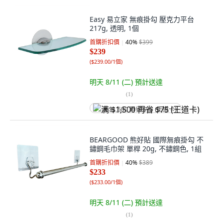
Easy 易立家 無痕掛勾 壓克力平台
217g, 透明, 1個
首購折扣價
40
%
$399
$239
(
$239.00/1個
)
明天 8/11 (二)
預計送達
(
1
)
满 $1,500 再省 $75 (王道卡)
BEARGOOD 熊好貼 國際無痕掛勾 不
鏽鋼毛巾架 單桿 20g, 不鏽鋼色, 1組
首購折扣價
40
%
$389
$233
(
$233.00/1個
)
明天 8/11 (二)
預計送達
(
1
)