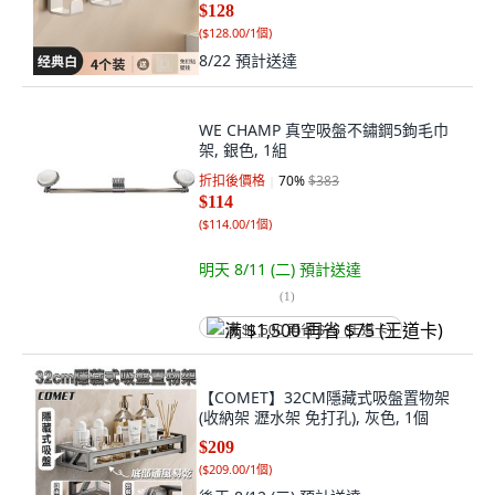
$128
(
$128.00/1個
)
8/22
預計送達
WE CHAMP 真空吸盤不鏽鋼5鉤毛巾
架, 銀色, 1組
折扣後價格
70
%
$383
$114
(
$114.00/1個
)
明天 8/11 (二)
預計送達
(
1
)
满 $1,500 再省 $75 (王道卡)
【COMET】32CM隱藏式吸盤置物架
(收納架 瀝水架 免打孔), 灰色, 1個
$209
(
$209.00/1個
)