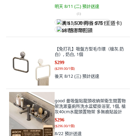
明天 8/11 (二)
預計送達
(
1
)
满 $1,500 再省 $75 (王道卡)
$8 酷澎幣回饋
【免打孔】吸盤方型毛巾環（槍灰.奶
白）, 奶白, 1個
$299
(
$299.00/1個
)
後天 8/12 (三)
預計送達
good 曼吸盤貼龍頭收納架衛生間置物
架洗漱臺廁所洗水盆壁掛浴室, 1個, 槍
灰40cm水龍頭置物架 多無痕貼設計
$296
(
$296.00/1個
)
8/22
預計送達