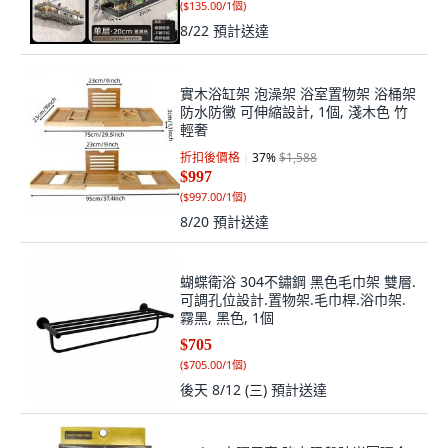
(
$135.00/1個
)
8/22
預計送達
實木浴缸架 泡澡架 浴室置物架 浴桶架
防水防黴 可伸縮設計, 1個, 淺木色 竹
輕奢
折扣後價格
37
%
$1,588
$997
(
$997.00/1個
)
8/20
預計送達
蝴蝶衛浴 304不鏽鋼 黑色毛巾架 雙層.
可調孔位設計.置物架.毛巾桿.浴巾架.
霧黑, 黑色, 1個
$705
(
$705.00/1個
)
後天 8/12 (三)
預計送達