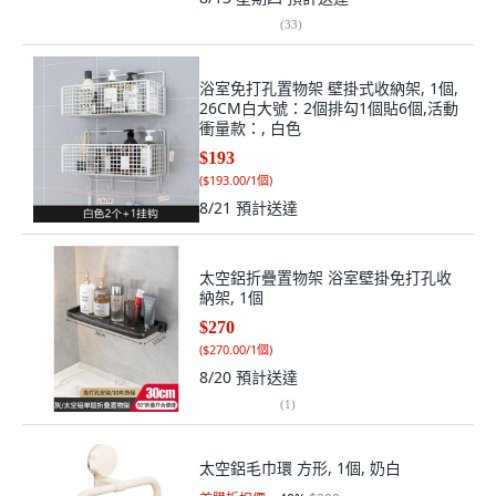
(
33
)
浴室免打孔置物架 壁掛式收納架, 1個,
26CM白大號：2個排勾1個貼6個,活動
衝量款：, 白色
$193
(
$193.00/1個
)
8/21
預計送達
太空鋁折疊置物架 浴室壁掛免打孔收
納架, 1個
$270
(
$270.00/1個
)
8/20
預計送達
(
1
)
太空鋁毛巾環 方形, 1個, 奶白