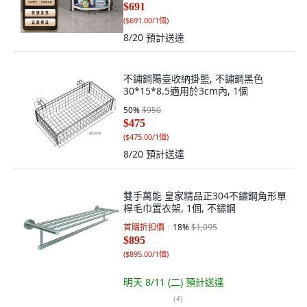
$691
(
$691.00/1個
)
8/20
預計送達
不鏽鋼陽臺收納掛籃, 不鏽鋼黑色
30*15*8.5適用於3cm內, 1個
50
%
$950
$475
(
$475.00/1個
)
8/20
預計送達
雙手萬能 皇家精品正304不鏽鋼角形單
桿毛巾置衣架, 1個, 不鏽鋼
首購折扣價
18
%
$1,095
$895
(
$895.00/1個
)
明天 8/11 (二)
預計送達
(
4
)