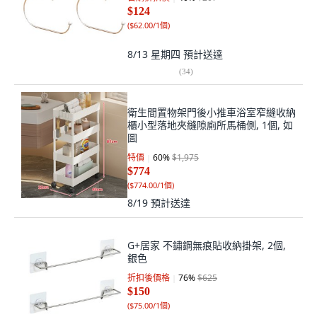
$124
(
$62.00/1個
)
8/13 星期四
預計送達
(
34
)
衛生間置物架門後小推車浴室窄縫收納
櫃小型落地夾縫隙廁所馬桶側, 1個, 如
圖
特價
60
%
$1,975
$774
(
$774.00/1個
)
8/19
預計送達
G+居家 不鏽鋼無痕貼收納掛架, 2個,
銀色
折扣後價格
76
%
$625
$150
(
$75.00/1個
)