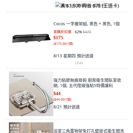
满 $1,500 再省 $75 (王道卡)
Cocos 一字層架組, 黑色 + 黑色, 1個
首購折扣價
62
%
$470
$175
(
$175.00/1個
)
8/13 星期四
預計送達
(
354
)
強力粘膠無痕掛鈎 廚房衛生間臥室收
納, 1個, 五代陞級強粘5特價讓利
$44
(
$44.00/1個
)
8/21
預計送達
浴室三角置物架免打孔壁掛式衛生間洗