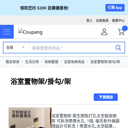
領取您的
$200
首購優惠卷!
打開 App
登入
註冊會員
客服中心
全部
酷澎首頁
生活日用
收納整理
浴室收納用品
浴室置物架/掛勾/架
浴室置物架/掛勾/架
篩選器
浴室置物架 衛生間免打孔太空鋁收納
架 可拆洗帶瀝水孔, 1個, 槍灰新升級圓
潤設計可拆洗丨帶瀝水孔,太空鋁單層