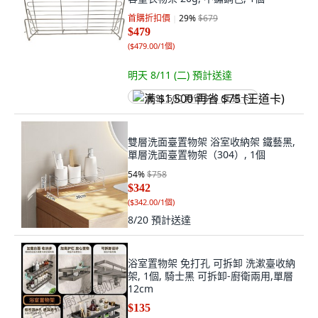
首購折扣價
29
%
$679
$479
(
$479.00/1個
)
明天 8/11 (二)
預計送達
满 $1,500 再省 $75 (王道卡)
雙層洗面臺置物架 浴室收納架 鐵藝黑,
單層洗面臺置物架（304）, 1個
54
%
$758
$342
(
$342.00/1個
)
8/20
預計送達
浴室置物架 免打孔 可拆卸 洗漱臺收納
架, 1個, 騎士黑 可拆卸-廚衛兩用,單層
12cm
$135