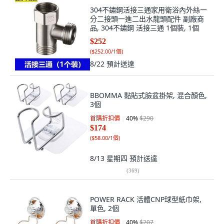
304不鏽鋼活接三通家用衛浴內外絲一
分二接頭一進二出水龍頭配件 副廠商
品, 304不鏽鋼 活接三通 1個裝, 1個
$252
(
$252.00/1個
)
8/22
預計送達
BBOMMA 黏貼式臉盆掛架, 混合顏色,
3個
首購折扣價
40
%
$290
$174
(
$58.00/1個
)
8/13 星期四
預計送達
(
369
)
POWER RACK 活體CNP球型紙巾架,
單色, 2個
首購折扣價
40
%
$207