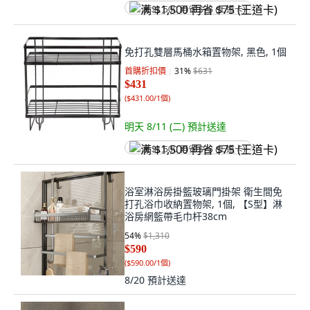
满 $1,500 再省 $75 (王道卡)
免打孔雙層馬桶水箱置物架, 黑色, 1個
首購折扣價
31
%
$631
$431
(
$431.00/1個
)
明天 8/11 (二)
預計送達
满 $1,500 再省 $75 (王道卡)
浴室淋浴房掛籃玻璃門掛架 衛生間免
打孔浴巾收納置物架, 1個, 【S型】淋
浴房網籃帶毛巾杆38cm
54
%
$1,310
$590
(
$590.00/1個
)
8/20
預計送達