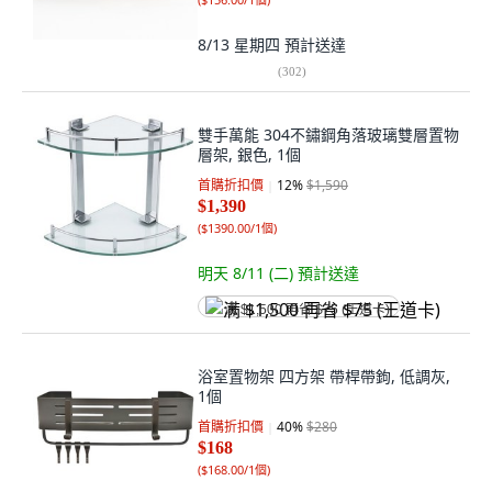
8/13 星期四
預計送達
(
302
)
雙手萬能 304不鏽鋼角落玻璃雙層置物
層架, 銀色, 1個
首購折扣價
12
%
$1,590
$1,390
(
$1390.00/1個
)
明天 8/11 (二)
預計送達
满 $1,500 再省 $75 (王道卡)
浴室置物架 四方架 帶桿帶鉤, 低調灰,
1個
首購折扣價
40
%
$280
$168
(
$168.00/1個
)