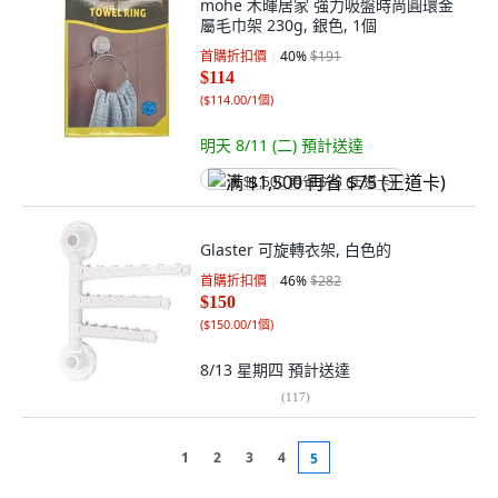
mohe 木暉居家 強力吸盤時尚圓環金
屬毛巾架 230g, 銀色, 1個
首購折扣價
40
%
$191
$114
(
$114.00/1個
)
明天 8/11 (二)
預計送達
满 $1,500 再省 $75 (王道卡)
Glaster 可旋轉衣架, 白色的
首購折扣價
46
%
$282
$150
(
$150.00/1個
)
8/13 星期四
預計送達
(
117
)
1
2
3
4
5