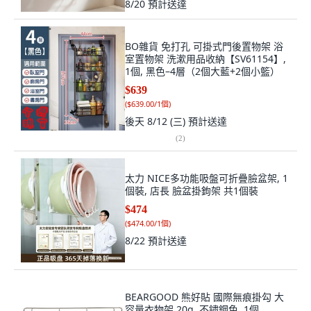
8/20
預計送達
BO雜貨 免打孔 可掛式門後置物架 浴
室置物架 洗漱用品收納【SV61154】,
1個, 黑色–4層（2個大藍+2個小籃）
$639
(
$639.00/1個
)
後天 8/12 (三)
預計送達
(
2
)
太力 NICE多功能吸盤可折疊臉盆架, 1
個裝, 店長 臉盆掛鉤架 共1個裝
$474
(
$474.00/1個
)
8/22
預計送達
BEARGOOD 熊好貼 國際無痕掛勾 大
容量衣物架 20g, 不鏽鋼色, 1個