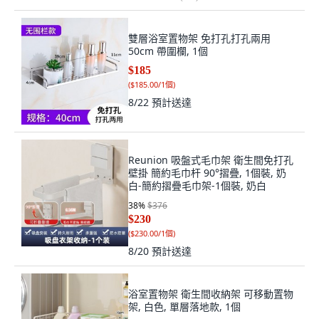
雙層浴室置物架 免打孔打孔兩用
50cm 帶圍欄, 1個
$185
(
$185.00/1個
)
8/22
預計送達
Reunion 吸盤式毛巾架 衛生間免打孔
壁掛 簡約毛巾杆 90°摺疊, 1個裝, 奶
白-簡約摺疊毛巾架-1個裝, 奶白
38
%
$376
$230
(
$230.00/1個
)
8/20
預計送達
浴室置物架 衛生間收納架 可移動置物
架, 白色, 單層落地款, 1個