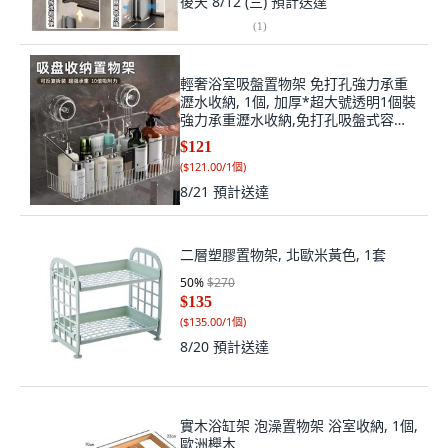
後天 8/12 (三)
預計送達
(
1
)
輕奢浴室吸盤置物架 免打孔強力承重
瀝水收納, 1個, 加厚*超大號透明1個裝
強力承重瀝水收納,免打孔吸盤式容量
陞級, 透明
$121
(
$121.00/1個
)
8/21
預計送達
二層塑膠置物架, 北歐米黃色, 1套
50
%
$270
$135
(
$135.00/1個
)
8/20
預計送達
實木浴缸架 泡澡置物架 浴室收納, 1個,
歐洲櫸木