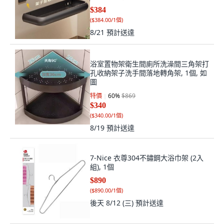
置物藍50cm帶杆帶鉤, 槍灰
$384
(
$384.00/1個
)
8/21
預計送達
浴室置物架衛生間廁所洗澡間三角架打
孔收納架子洗手間落地轉角架, 1個, 如
圖
特價
60
%
$869
$340
(
$340.00/1個
)
8/19
預計送達
7-Nice 衣尊304不鏽鋼大浴巾架 (2入
組), 1個
$890
(
$890.00/1個
)
後天 8/12 (三)
預計送達