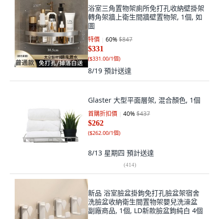
浴室三角置物架廁所免打孔收納壁掛架
轉角架牆上衛生間牆壁置物架, 1個, 如
圖
特價
60
%
$847
$331
(
$331.00/1個
)
8/19
預計送達
Glaster 大型平面層架, 混合顏色, 1個
首購折扣價
40
%
$437
$262
(
$262.00/1個
)
8/13 星期四
預計送達
(
414
)
新品 浴室臉盆掛鉤免打孔臉盆架宿舍
洗臉盆收納衛生間置物架嬰兒洗澡盆
副廠商品, 1個, LD新款臉盆鉤純白 4個