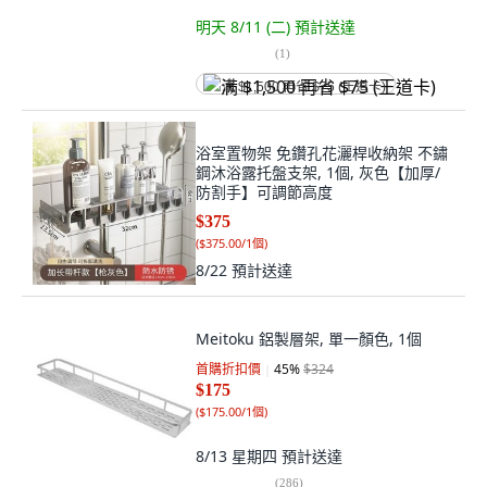
明天 8/11 (二)
預計送達
(
1
)
满 $1,500 再省 $75 (王道卡)
浴室置物架 免鑽孔花灑桿收納架 不鏽
鋼沐浴露托盤支架, 1個, 灰色【加厚/
防割手】可調節高度
$375
(
$375.00/1個
)
8/22
預計送達
Meitoku 鋁製層架, 單一顏色, 1個
首購折扣價
45
%
$324
$175
(
$175.00/1個
)
8/13 星期四
預計送達
(
286
)