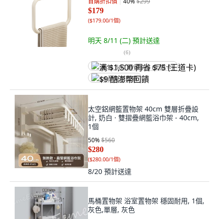
首購折扣價
40
%
$299
$179
(
$179.00/1個
)
明天 8/11 (二)
預計送達
(
6
)
满 $1,500 再省 $75 (王道卡)
$9 酷澎幣回饋
太空鋁網籃置物架 40cm 雙層折疊設
計, 奶白 · 雙摺疊網籃浴巾架 - 40cm,
1個
50
%
$560
$280
(
$280.00/1個
)
8/20
預計送達
馬桶置物架 浴室置物架 穩固耐用, 1個,
灰色,單層, 灰色