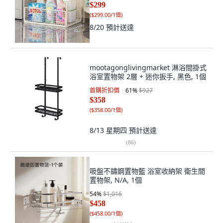
$299
(
$299.00/1個
)
8/20
預計送達
mootagonglivingmarket 淋浴間掛式
浴室置物架 2層 + 迷你扳手, 黑色, 1個
首購折扣價
61
%
$927
$358
(
$358.00/1個
)
8/13 星期四
預計送達
(
86
)
吸盤不鏽鋼置物籃 浴室收納架 衛生間
置物架, N/A, 1個
54
%
$1,016
$458
(
$458.00/1個
)