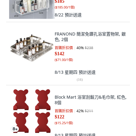
$185
(
$185.00/1個
)
8/22
預計送達
FRANOND 簡潔免鑽孔浴室置物架, 銀
色, 2個
首購折扣價
40
%
$238
$142
(
$71.00/1個
)
8/13 星期四
預計送達
(
16
)
Block Mart 浴室刮鬍刀&毛巾架, 紅色,
8個
首購折扣價
42
%
$211
$122
(
$15.25/1個
)
8/13 星期四
預計送達