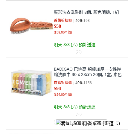
蛋形洗衣洗鞋刷 8個, 顏色隨機, 1組
首購折扣價
40
%
$98
$58
(
$58.00/1個
)
明天 8/8 (六)
預計送達
(
20
)
BADIGAO 巴迪高 親膚加厚一次性壓
縮洗臉巾 30 x 28cm 20個, 1盒, 素色
首購折扣價
40
%
$158
$94
(
$94.00/1個
)
明天 8/8 (六)
預計送達
(
50
)
满 $1,500 再省 $75 (王道卡)