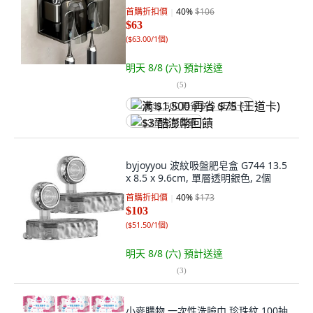
首購折扣價
40
%
$106
$63
(
$63.00/1個
)
明天 8/8 (六)
預計送達
(
5
)
满 $1,500 再省 $75 (王道卡)
$3 酷澎幣回饋
byjoyyou 波紋吸盤肥皂盒 G744 13.5
x 8.5 x 9.6cm, 單層透明銀色, 2個
首購折扣價
40
%
$173
$103
(
$51.50/1個
)
明天 8/8 (六)
預計送達
(
3
)
小麥購物 一次性洗臉巾 珍珠紋 100抽,