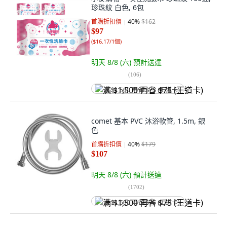
珍珠紋 白色, 6包
首購折扣價
40
%
$162
$97
(
$16.17/1個
)
明天 8/8 (六)
預計送達
(
106
)
满 $1,500 再省 $75 (王道卡)
comet 基本 PVC 沐浴軟管, 1.5m, 銀
色
首購折扣價
40
%
$179
$107
明天 8/8 (六)
預計送達
(
1702
)
满 $1,500 再省 $75 (王道卡)