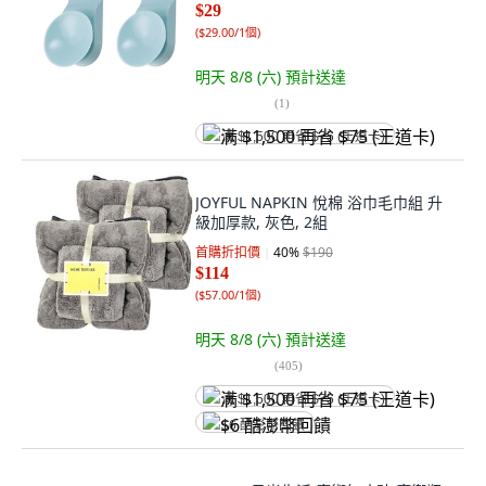
$29
(
$29.00/1個
)
明天 8/8 (六)
預計送達
(
1
)
满 $1,500 再省 $75 (王道卡)
JOYFUL NAPKIN 悅棉 浴巾毛巾組 升
級加厚款, 灰色, 2組
首購折扣價
40
%
$190
$114
(
$57.00/1個
)
明天 8/8 (六)
預計送達
(
405
)
满 $1,500 再省 $75 (王道卡)
$6 酷澎幣回饋