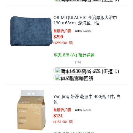
ORIM QULACHIC 今治厚版大浴巾
130 x 68cm, 深海藍, 1個
首購折扣價
40
%
$499
$299
(
$299.00/1個
)
明天 8/8 (六)
預計送達
(
16
)
满 $1,500 再省 $75 (王道卡)
$15 酷澎幣回饋
Yan Jing 妍淨 乾濕巾 400張, 1件, 白
色
首購折扣價
40
%
$219
$131
(
$131.00/1個
)