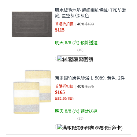
吸水絨毛地墊 超細纖維條絨+TPE防滑
底, 星空灰/深灰色
首購折扣價
40
%
$193
$115
明天 8/8 (六)
預計送達
(
40
)
$4 酷澎幣回饋
奈米銀竹炭色紗浴巾 5089, 黃色, 2件
首購折扣價
40
%
$276
$165
(
$82.50/1個
)
明天 8/8 (六)
預計送達
(
25
)
满 $1,500 再省 $75 (王道卡)