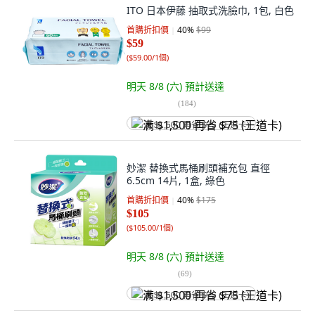
ITO 日本伊藤 抽取式洗臉巾, 1包, 白色
首購折扣價
40
%
$99
$59
(
$59.00/1個
)
明天 8/8 (六)
預計送達
(
184
)
满 $1,500 再省 $75 (王道卡)
妙潔 替換式馬桶刷頭補充包 直徑
6.5cm 14片, 1盒, 綠色
首購折扣價
40
%
$175
$105
(
$105.00/1個
)
明天 8/8 (六)
預計送達
(
69
)
满 $1,500 再省 $75 (王道卡)