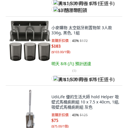
满 $1,500 再省 $75 (王道卡)
$3 酷澎幣回饋
小麥購物 太空鋁牙刷置物架 3人款
336g, 黑色, 1組
首購折扣價
40
%
$172
$103
(
$103.00/1個
)
明天 8/8 (六)
預計送達
(
1
)
满 $1,500 再省 $75 (王道卡)
UdiLife 優的生活大師 hold Helper 吸
壁式馬桶廁刷組 10 x 7.5 x 40cm, 1組,
吸壁式馬桶廁刷組 灰色
首購折扣價
40
%
$125
$75
(
$75.00/1個
)