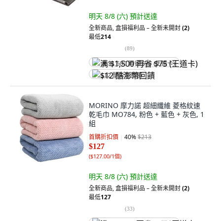
明天 8/8 (六)
預計送達
全新商品
,
盒損福利品 – 全新未開封
(2)
最低
214
(
89
)
满 $1,500 再省 $75 (王道卡)
$12 酷澎幣回饋
MORINO 摩力諾 超細纖維 菱格紋速
乾毛巾 MO784, 粉色 + 藍色 + 灰色, 1
組
首購折扣價
40
%
$213
$127
(
$127.00/1個
)
明天 8/8 (六)
預計送達
全新商品
,
盒損福利品 – 全新未開封
(2)
最低
127
(
33
)