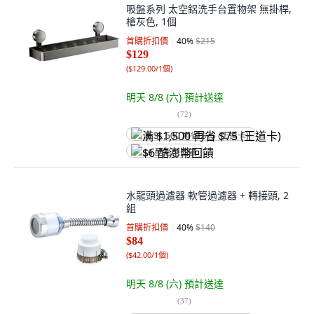
吸盤系列 太空鋁洗手台置物架 無掛桿,
槍灰色, 1個
首購折扣價
40
%
$215
$129
(
$129.00/1個
)
明天 8/8 (六)
預計送達
(
72
)
满 $1,500 再省 $75 (王道卡)
$6 酷澎幣回饋
水龍頭過濾器 軟管過濾器 + 轉接頭, 2
組
首購折扣價
40
%
$140
$84
(
$42.00/1個
)
明天 8/8 (六)
預計送達
(
37
)