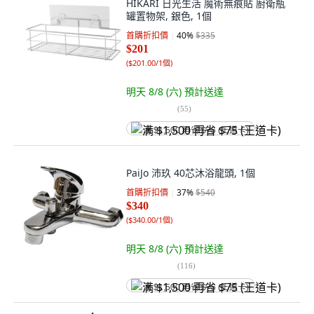
HIKARI 日光生活 魔術無痕貼 廚衛瓶
罐置物架, 銀色, 1個
首購折扣價
40
%
$335
$201
(
$201.00/1個
)
明天 8/8 (六)
預計送達
(
55
)
满 $1,500 再省 $75 (王道卡)
PaiJo 沛玖 40芯沐浴龍頭, 1個
首購折扣價
37
%
$540
$340
(
$340.00/1個
)
明天 8/8 (六)
預計送達
(
116
)
满 $1,500 再省 $75 (王道卡)