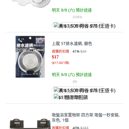
明天 8/8 (六)
預計送達
(
5593
)
满 $1,500 再省 $75 (王道卡)
上龍 ST排水濾網, 銀色
首購折扣價
41
%
$29
$17
(
$17.00/1個
)
明天 8/8 (六)
預計送達
(
9
)
满 $1,500 再省 $75 (王道卡)
$1 酷澎幣回饋
吸盤浴室置物架 四方架 吸盤一秒安裝,
灰色, 1個
首購折扣價
40
%
$183