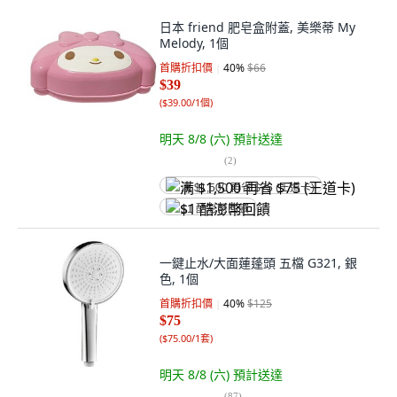
日本 friend 肥皂盒附蓋, 美樂蒂 My
Melody, 1個
首購折扣價
40
%
$66
$39
(
$39.00/1個
)
明天 8/8 (六)
預計送達
(
2
)
满 $1,500 再省 $75 (王道卡)
$1 酷澎幣回饋
一鍵止水/大面蓮蓬頭 五檔 G321, 銀
色, 1個
首購折扣價
40
%
$125
$75
(
$75.00/1套
)
明天 8/8 (六)
預計送達
(
87
)