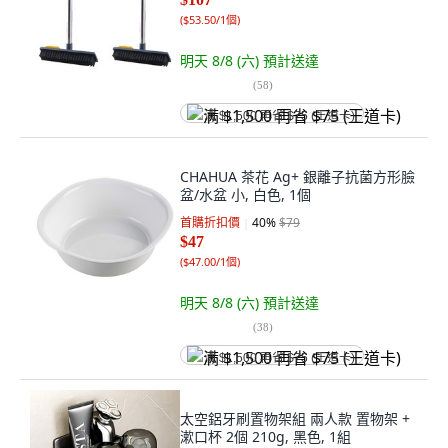
(
$53.50/1個
)
明天 8/8 (六)
預計送達
(
58
)
满 $1,500 再省 $75 (王道卡)
CHAHUA 茶花 Ag+ 銀離子抗菌方形臉
盆/水盆 小, 白色, 1個
首購折扣價
40
%
$79
$47
(
$47.00/1個
)
明天 8/8 (六)
預計送達
(
38
)
满 $1,500 再省 $75 (王道卡)
太空鋁牙刷置物架組 兩人款 置物架 +
漱口杯 2個 210g, 黑色, 1組