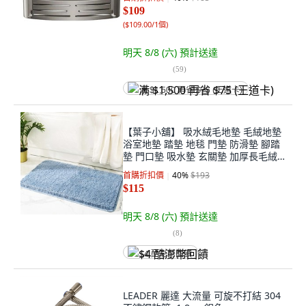
$109
(
$109.00/1個
)
明天 8/8 (六)
預計送達
(
59
)
满 $1,500 再省 $75 (王道卡)
【葉子小舖】 吸水絨毛地墊 毛絨地墊
浴室地墊 踏墊 地毯 門墊 防滑墊 腳踏
墊 門口墊 吸水墊 玄關墊 加厚長毛絨|
【深海藍】, 深海藍
首購折扣價
40
%
$193
$115
明天 8/8 (六)
預計送達
(
8
)
$4 酷澎幣回饋
LEADER 麗達 大流量 可旋不打結 304