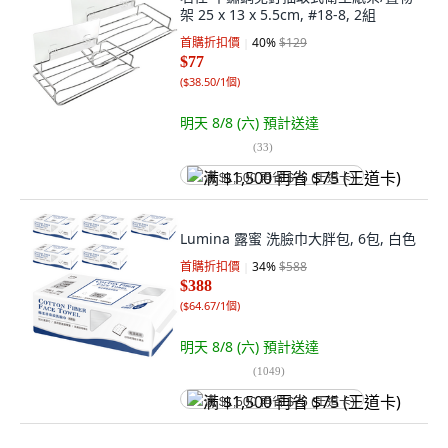
架 25 x 13 x 5.5cm, #18-8, 2組
首購折扣價
40
%
$129
$77
(
$38.50/1個
)
明天 8/8 (六)
預計送達
(
33
)
满 $1,500 再省 $75 (王道卡)
Lumina 露蜜 洗臉巾大胖包, 6包, 白色
首購折扣價
34
%
$588
$388
(
$64.67/1個
)
明天 8/8 (六)
預計送達
(
1049
)
满 $1,500 再省 $75 (王道卡)