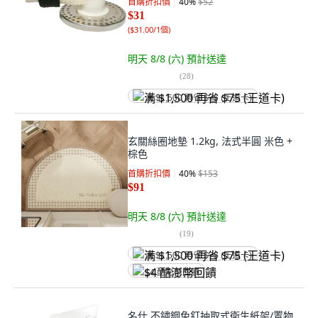
首購折扣價
40
%
$52
$31
(
$31.00/1個
)
明天 8/8 (六)
預計送達
(
28
)
满 $1,500 再省 $75 (王道卡)
玄關絲圈地墊 1.2kg, 法式半圓 米色 +
棕色
首購折扣價
40
%
$153
$91
明天 8/8 (六)
預計送達
(
19
)
满 $1,500 再省 $75 (王道卡)
$4 酷澎幣回饋
名仕 不鏽鋼免釘抽取式衛生紙架/置物