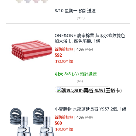
8/10 星期一
預計送達
(
995
)
ONE&ONE 慶峯棉業 超吸水條紋雙色
加大浴巾, 顏色隨機, 1條
首購折扣價
40
%
$154
$92
(
$92.00/1個
)
明天 8/8 (六)
預計送達
(
66
)
满 $1,500 再省 $75 (王道卡)
小麥購物 水龍頭延長器 Y957 2個, 1組
首購折扣價
40
%
$101
$60
(
$60.00/1個
)