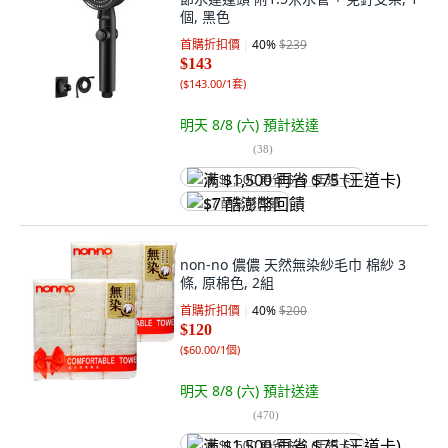
個, 黑色
首購折扣價
40
%
$239
$143
(
$143.00/1套
)
明天 8/8 (六)
預計送達
(
38
)
满 $1,500 再省 $75 (王道卡)
$7 酷澎幣回饋
non-no 儂儂 天然無染紗毛巾 棉紗 3
條, 原棉色, 2組
首購折扣價
40
%
$200
$120
(
$60.00/1個
)
明天 8/8 (六)
預計送達
(
470
)
满 $1,500 再省 $75 (王道卡)