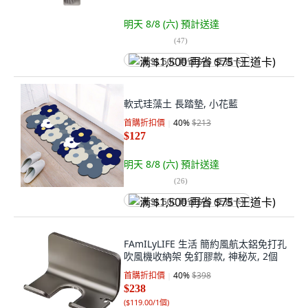
明天 8/8 (六)
預計送達
(
47
)
满 $1,500 再省 $75 (王道卡)
軟式珪藻土 長踏墊, 小花藍
首購折扣價
40
%
$213
$127
明天 8/8 (六)
預計送達
(
26
)
满 $1,500 再省 $75 (王道卡)
FAmILyLIFE 生活 簡約風航太鋁免打孔
吹風機收納架 免釘膠款, 神秘灰, 2個
首購折扣價
40
%
$398
$238
(
$119.00/1個
)