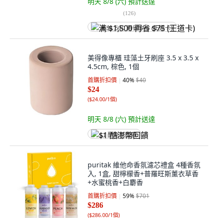
明天 8/8 (六)
預計送達
(
126
)
满 $1,500 再省 $75 (王道卡)
美得像專櫃 珪藻土牙刷座 3.5 x 3.5 x
4.5cm, 棕色, 1個
首購折扣價
40
%
$40
$24
(
$24.00/1個
)
明天 8/8 (六)
預計送達
$1 酷澎幣回饋
puritak 維他命香氛濾芯禮盒 4種香氛
入, 1盒, 甜檸檬香+普羅旺斯薰衣草香
+水蜜桃香+白麝香
首購折扣價
59
%
$701
$286
(
$286.00/1個
)