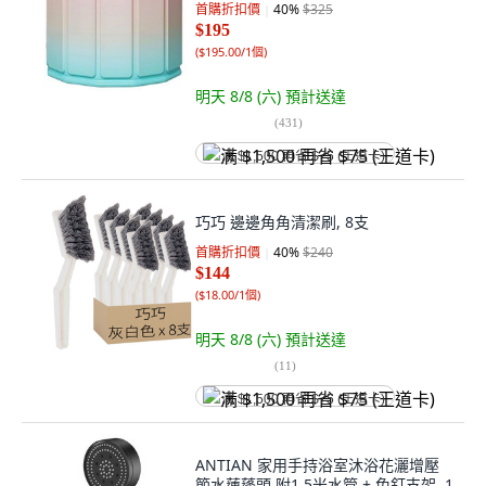
首購折扣價
40
%
$325
$195
(
$195.00/1個
)
明天 8/8 (六)
預計送達
(
431
)
满 $1,500 再省 $75 (王道卡)
巧巧 邊邊角角清潔刷, 8支
首購折扣價
40
%
$240
$144
(
$18.00/1個
)
明天 8/8 (六)
預計送達
(
11
)
满 $1,500 再省 $75 (王道卡)
ANTIAN 家用手持浴室沐浴花灑增壓
節水蓮蓬頭 附1.5米水管 + 免釘支架, 1