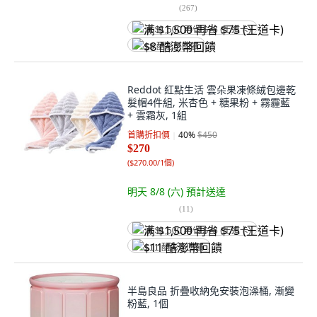
(
267
)
满 $1,500 再省 $75 (王道卡)
$8 酷澎幣回饋
Reddot 紅點生活 雲朵果凍條絨包邊乾
髮帽4件組, 米杏色 + 糖果粉 + 霧霾藍
+ 雲霜灰, 1組
首購折扣價
40
%
$450
$270
(
$270.00/1個
)
明天 8/8 (六)
預計送達
(
11
)
满 $1,500 再省 $75 (王道卡)
$11 酷澎幣回饋
半島良品 折疊收納免安裝泡澡桶, 漸變
粉藍, 1個