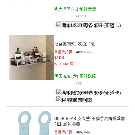
明天 8/8 (六)
預計送達
(
4729
)
满 $1,500 再省 $75 (王道卡)
浴室置物架, 灰色, 1個
首購折扣價
40
%
$180
$108
(
$108.00/1個
)
明天 8/8 (六)
預計送達
(
73
)
满 $1,500 再省 $75 (王道卡)
$4 酷澎幣回饋
BEER BEAR 皮久熊 不髒手馬桶掀蓋器
2個, 顏色隨機
首購折扣價
40
%
$49