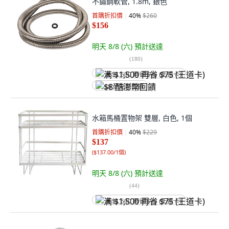
不鏽鋼軟管, 1.8m, 銀色
首購折扣價
40
%
$260
$156
明天 8/8 (六)
預計送達
(
180
)
满 $1,500 再省 $75 (王道卡)
$8 酷澎幣回饋
水箱馬桶置物架 雙層, 白色, 1個
首購折扣價
40
%
$229
$137
(
$137.00/1個
)
明天 8/8 (六)
預計送達
(
44
)
满 $1,500 再省 $75 (王道卡)