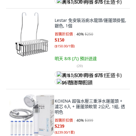
满 $1,500 再省 $75 (王道卡)
Lestar 免安裝浴廁水龍頭/蓮蓬頭掛籃,
銀色, 1個
首購折扣價
40
%
$250
$150
(
$150.00/1個
)
明天 8/8 (六)
預計送達
(
20
)
满 $1,500 再省 $75 (王道卡)
$6 酷澎幣回饋
KOXINA 超強水壓三重淨水蓮蓬頭 +
濾芯 6入 + 蓮蓬頭軟管 2公尺, 1組, 透
明色
首購折扣價
40
%
$399
$239
(
$239.00/1套
)