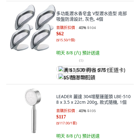
多功能瀝水香皂盒 V型瀝水造型 底部
吸盤防滑設計, 灰色, 4個
首購折扣價
40
%
$104
$62
(
$15.50/1個
)
明天 8/8 (六)
預計送達
(
1
)
满 $1,500 再省 $75 (王道卡)
$5 酷澎幣回饋
LEADER 麗達 304增壓蓮蓬頭 LBE-510
8 x 3.5 x 22cm 200g, 款式隨機, 1個
首購折扣價
40
%
$195
$117
(
$117.00/1套
)
明天 8/8 (六)
預計送達