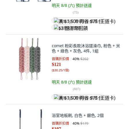
明天 8/8 (六)
預計送達
(
75
)
满 $1,500 再省 $75 (王道卡)
$3 酷澎幣回饋
comet 粉彩長款沐浴搓澡巾, 粉色 + 米
色 + 綠色 + 灰色, 4件, 1組
首購折扣價
40
%
$202
$121
(
$30.25/1個
)
明天 8/8 (六)
預計送達
(
607
)
满 $1,500 再省 $75 (王道卡)
浴室地板刷, 白色 + 銀色, 2個
首購折扣價
40
%
$179
$107