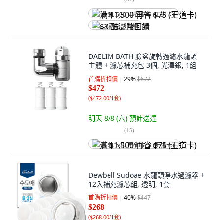
满 $1,500 再省 $75 (王道卡)
$3 酷澎幣回饋
DAELIM BATH 臉盆旋轉過濾水龍頭
主體 + 濾芯補充包 3個, 光澤銀, 1組
首購折扣價
29
%
$672
$472
(
$472.00/1套
)
明天 8/8 (六)
預計送達
(
15
)
满 $1,500 再省 $75 (王道卡)
Dewbell Sudoae 水龍頭淨水過濾器 +
12入補充濾芯組, 透明, 1套
首購折扣價
40
%
$447
$268
(
$268.00/1套
)