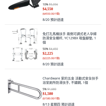
10
%
$5,056
$4,550
(
$4550.00/1個
)
8/20
預計送達
免打孔馬桶扶手 兩側可調式老人孕婦
防滑安全欄杆, YC129BX 吸盤腳墊, 1
個
50
%
$4,450
$2,225
(
$2225.00/1個
)
8/20
預計送達
Chardware 家的五金 活動式安全扶手
浴室廁所防滑扶手, 不鏽鋼, 1個
5
%
$1,680
$1,580
(
$1580.00/1個
)
8/13 星期四
預計送達