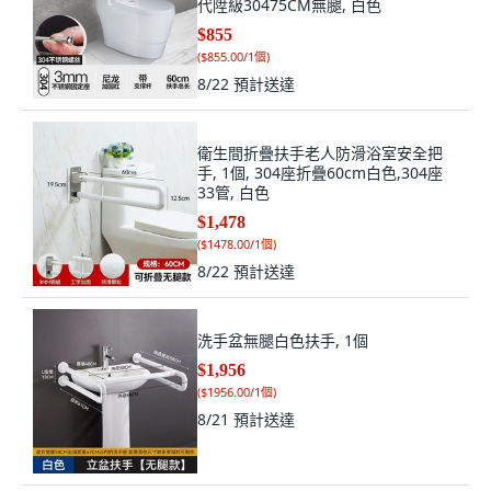
代陞級30475CM無腿, 白色
$855
(
$855.00/1個
)
8/22
預計送達
衛生間折疊扶手老人防滑浴室安全把
手, 1個, 304座折疊60cm白色,304座
33管, 白色
$1,478
(
$1478.00/1個
)
8/22
預計送達
洗手盆無腿白色扶手, 1個
$1,956
(
$1956.00/1個
)
8/21
預計送達