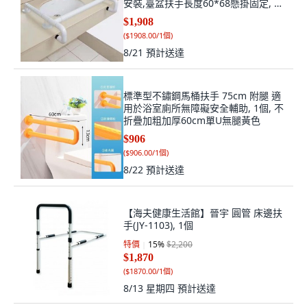
安裝,臺盆扶手長度60*68懸掛固定, 乳
白色, 臺盆扶手
$1,908
(
$1908.00/1個
)
8/21
預計送達
標準型不鏽鋼馬桶扶手 75cm 附腿 適
用於浴室廁所無障礙安全輔助, 1個, 不
折疊加粗加厚60cm單U無腿黃色
$906
(
$906.00/1個
)
8/22
預計送達
【海夫健康生活館】晉宇 圓管 床邊扶
手(JY-1103), 1個
特價
15
%
$2,200
$1,870
(
$1870.00/1個
)
8/13 星期四
預計送達