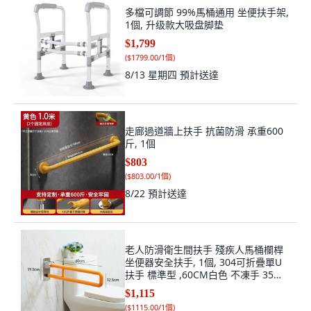
多檔可調節 99%馬桶通用 坐便扶手架,
1個, 升级款大吸盘脚垫
$1,799
(
$1799.00/1個
)
8/13 星期四
預計送達
走廊過道牆上扶手 抗菌防滑 承重600
斤, 1個
$803
(
$803.00/1個
)
8/22
預計送達
老人防滑衛生間扶手 殘疾人馬桶欄桿
坐便器安全扶手, 1個, 304可折疊單U
扶手 標準型 ,60CM白色 不凍手 35管
徑加粗加強, 白色
$1,115
(
$1115.00/1個
)