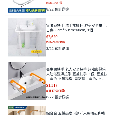
(
$980.00/1個
)
8/22
預計送達
無障礙扶手 洗手盆欄杆 浴室安全扶手,
白色80cm*60cm*60cm, 1個
$2,629
(
$2629.00/1個
)
8/22
預計送達
衛生間扶手 老人安全把手 無障礙殘疾
人助浴洗澡拉手 臺盆扶手, 1個, 臺盆扶
手黃色 不帶橫桿, 臺盆扶手黃色, 不帶
橫桿
$1,517
(
$1517.00/1個
)
8/22
預計送達
鋁合金 五檔高度可調老人馬桶起身輔