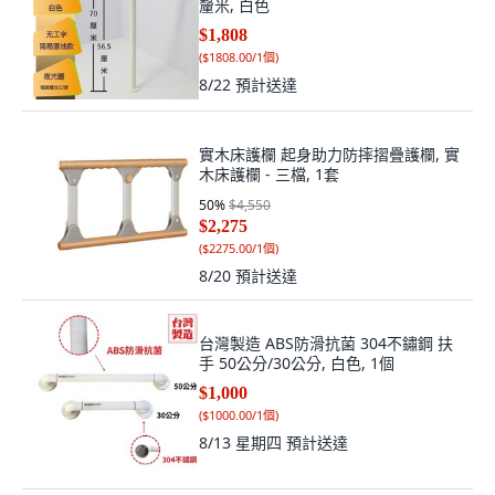
釐米, 白色
$1,808
(
$1808.00/1個
)
8/22
預計送達
實木床護欄 起身助力防摔摺疊護欄, 實
木床護欄 - 三檔, 1套
50
%
$4,550
$2,275
(
$2275.00/1個
)
8/20
預計送達
台灣製造 ABS防滑抗菌 304不鏽鋼 扶
手 50公分/30公分, 白色, 1個
$1,000
(
$1000.00/1個
)
8/13 星期四
預計送達