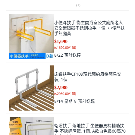
(
1
)
小便斗扶手 衛生間浴室公共廁所老人
安全無障礙不銹鋼拉手, 1個, 小便鬥扶
手無腿黃
$1,690
(
$1690.00/1個
)
8/22
預計送達
床邊扶手CF109現代簡約風格簡易安
裝, 1個
$2,980
(
$2980.00/1個
)
8/14 星期五
預計送達
衛浴扶手 落地拉手 坐便器馬桶輔助扶
手 不銹鋼尼龍, 1個, A款白色長60高70