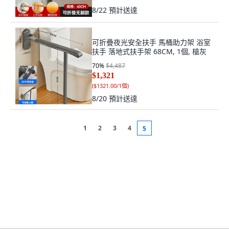
8/22
預計送達
可折疊夜光安全扶手 馬桶助力架 浴室
扶手 落地式扶手架 68CM, 1個, 槍灰
70
%
$4,487
$1,321
(
$1321.00/1個
)
8/20
預計送達
1
2
3
4
5