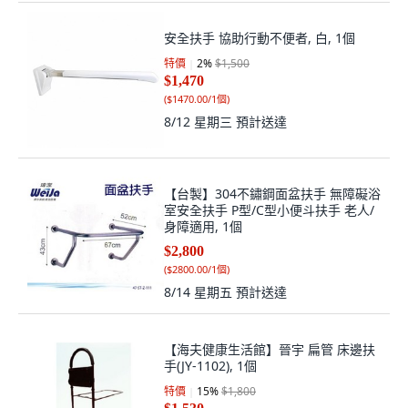
安全扶手 協助行動不便者, 白, 1個
特價
2
%
$1,500
$1,470
(
$1470.00/1個
)
8/12 星期三
預計送達
【台製】304不鏽鋼面盆扶手 無障礙浴
室安全扶手 P型/C型小便斗扶手 老人/
身障適用, 1個
$2,800
(
$2800.00/1個
)
8/14 星期五
預計送達
【海夫健康生活館】晉宇 扁管 床邊扶
手(JY-1102), 1個
特價
15
%
$1,800