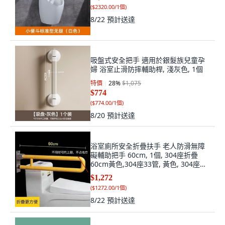
(
$2320.00/1個
)
8/22
預計送達
吸盤式安全把手 適用於銀髮族兒童孕
婦 浴室止滑防摔輔助桿, 淺灰色, 1個
特價
28
%
$1,075
$774
(
$774.00/1個
)
8/20
預計送達
浴室廁所安全折疊扶手 老人防滑無障
礙輔助把手 60cm, 1個, 304座折疊
60cm黃色,304座33管, 黃色, 304座折
疊
$1,272
(
$1272.00/1個
)
8/22
預計送達