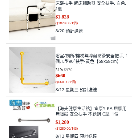
床邊扶手 起床輔助器 安全扶手, 白色,
1個
$1,828
(
$1828.00/1個
)
8/20
預計送達
浴室/廁所/樓梯無障礙防滑安全把手, 1
個, L型90°扶手-黃色【68x68cm】
31
%
$970
$660
(
$660.00/1個
)
8/12 星期三
預計送達
【海夫健康生活館】宜康YIKA 居家用
無障礙 安全扶手 不銹鋼 C型, 1個
$1,280
(
$1280.00/1個
)
8/13 星期四
預計送達