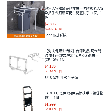
殘疾人無障礙臺麵盆扶手洗臉盆老人安
全把手公厠浴室衛生間臺扶手, 1個, 白
色
$2,806
(
$2806.00/1個
)
8/22
預計送達
【海夫健康生活館】台灣陶然 現代簡
約 獨特一鍵式解鎖 無障礙床邊扶手
(CF-109), 1個
$4,180
(
$4180.00/1個
)
8/13 星期四
預計送達
LADUTA, 黑色+銅色馬桶扶手（帶儲物
袋）, 1個
$1,999
(
$1999.00/1個
)