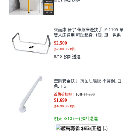
來而康 晉宇 伸縮床邊扶手 JY-1105 單
雙人床通用 輔助起身, 1個, 單一色系
$2,500
(
$2500.00/1個
)
8/18
預計送達
塑鋼安全扶手 抗菌尼龍膜 不鏽鋼, 白
色, 1支
首購折扣價
10
%
$1,890
$1,690
(
$1690.00/1個
)
明天 8/10 (一)
預計送達
最高再省 $85 (王道卡)