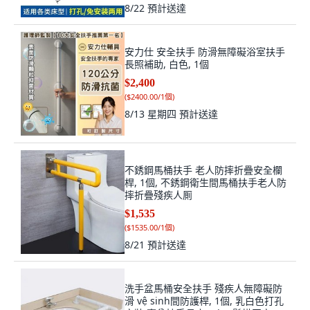
8/22
預計送達
安力仕 安全扶手 防滑無障礙浴室扶手
長照補助, 白色, 1個
$2,400
(
$2400.00/1個
)
8/13 星期四
預計送達
不銹鋼馬桶扶手 老人防摔折疊安全欄
桿, 1個, 不銹鋼衛生間馬桶扶手老人防
摔折疊殘疾人厠
$1,535
(
$1535.00/1個
)
8/21
預計送達
洗手盆馬桶安全扶手 殘疾人無障礙防
滑 vệ sinh間防護桿, 1個, 乳白色打孔