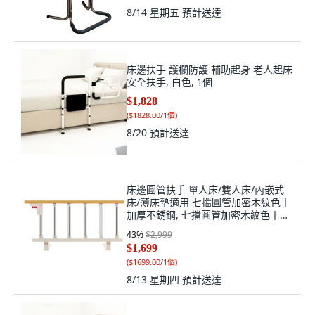
8/14 星期五
預計送達
床邊扶手 護欄防護 輔助起身 老人起床
安全扶手, 白色, 1個
$1,828
(
$1828.00/1個
)
8/20
預計送達
床邊圓管扶手 單人床/雙人床/內嵌式
床/薄床墊適用 七擋圓管加密木紋色丨
加厚不銹鋼, 七擋圓管加密木紋色丨加
厚不銹鋼丨長101cm, 1個
43
%
$2,999
$1,699
(
$1699.00/1個
)
8/13 星期四
預計送達