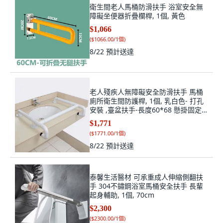
衛生間老人馬桶防滑扶手 浴室安全無
障礙坐便器折疊欄桿, 1個, 黃色
$1,066
(
$1066.00/1個
)
8/22
預計送達
老人殘疾人無障礙安全防滑扶手 馬桶
廁所衛生間防護桿, 1個, 乳白色- 打孔
安裝 ,臺盆扶手-長度60*68 懸掛固定,
乳白色, 臺盆扶手
$1,771
(
$1771.00/1個
)
8/22
預計送達
泰馨生活醫材 可承重成人伸縮側翻扶
手 304不鏽鋼浴室馬桶安全扶手 長輩
起身輔助, 1個, 70cm
$2,300
(
$2300.00/1個
)