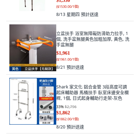
$1,530
(
$1530.00/1個
)
8/13 星期四
預計送達
立盆扶手 浴室無障礙防滑助力拉手, 1
個, 洗手盆無腿黃色加粗加厚, 黃色, 洗
手盆無腿
$1,961
(
$1961.00/1個
)
8/21
預計送達
Shark 家文化 鋁合金管 3段高度可調
起床輔助器 馬桶扶手 臥室床邊安全欄
桿, 1個, 日式起身輔助行走架-灰色
33
%
$2,796
$1,862
(
$1862.00/1個
)
8/20
預計送達