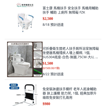
富士康 馬桶扶手 安全扶手 馬桶用輔助
扶手 輔助 上廁所 無障礙 FZK
$2,500
8/18
預計送達
可折疊衛生間老人扶手厠所浴室無障礙
坐便器馬桶殘疾人墻上欄桿, 1個,
SUS304底座-白色-無腿,75CM-大U, 白
色
$1,500
(
$1500.00/1個
)
8/22
預計送達
免安裝牀邊扶手欄杆 老年人起身輔助
器 牀上護欄 助力架, 1個, 經典加厚升
級款免安裝打孔兩用
$980