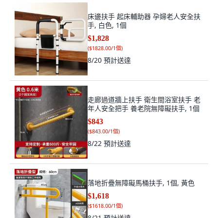
床邊扶手 起床輔助器 孕婦老人安全扶
手, 白色, 1個
$1,828
(
$1828.00/1個
)
8/20
預計送達
走廊過道牆上扶手 衛生間浴室扶手 老
年人安全把手 養老院無障礙扶手, 1個
$843
(
$843.00/1個
)
8/22
預計送達
落地折疊無障礙馬桶扶手, 1個, 黃色
$1,618
(
$1618.00/1個
)
8/21
預計送達