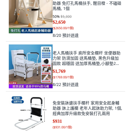
助器 免打孔馬桶扶手, 醒目橙 - 不磕碰
馬桶, 1個
50
%
$5,300
$2,650
(
$2650.00/1個
)
8/20
預計送達
老人馬桶扶手 廁所安全欄杆 坐便器助
力架 防滑加固 送馬桶墊, 黑色升級加
固款 超穩固 送加厚馬桶墊,小腳墊2個
TPE防滑夾片3孔調節防側翻, 1個
$1,769
(
$1769.00/1個
)
8/22
預計送達
免安裝牀邊扶手欄杆 家用安全起身輔
助器 牀上護欄 老年人起牀助力架, 1個,
經典加厚升級款免安裝打孔兩用
$931
(
$931.00/1個
)