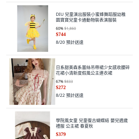
DIU 兒童演出服裝小蜜蜂舞蹈服幼稚
園寶寶兒童卡通動物裝表演服裝
60
%
$1,860
$744
8/20
預計送達
日系甜美森系蕾絲吊帶裙少女感收腰碎
花裙小清新度假風公主連衣裙
67
%
$833
$272
8/22
預計送達
學院風女童 兒童復古蝴蝶結 嬰兒週歲
禮服 公主裙 春夏秋
$379