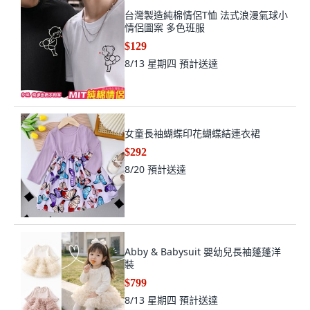
台灣製造純棉情侶T恤 法式浪漫氣球小
情侶圖案 多色班服
$129
8/13 星期四
預計送達
女童長袖蝴蝶印花蝴蝶結連衣裙
$292
8/20
預計送達
Abby & Babysuit 嬰幼兒長袖蓬蓬洋
裝
$799
8/13 星期四
預計送達