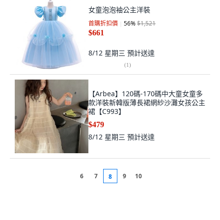
女童泡泡袖公主洋裝
首購折扣價
56
%
$1,521
$661
8/12 星期三
預計送達
(
1
)
【Arbea】120碼-170碼中大童女童多
款洋裝新韓版薄長裙網紗沙灘女孩公主
裙【C993】
$479
8/12 星期三
預計送達
6
7
9
10
8