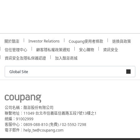
Investor Relations
關於酷澎
Coupang使用者條款
退換貨政策
信任管理中心
顧客隱私權政策通知
安心購物
資訊安全
資訊安全及隱私保護認證
加入酷澎商城
Global Site
公司名稱：酷澎股份有限公司
聯繫地址：11049 台北市信義區信義路五段7號13樓之1
統編：91002999
客服中心：0809-088-810 (免費) / 02-5592-7298
電子郵件：help_tw@coupang.com