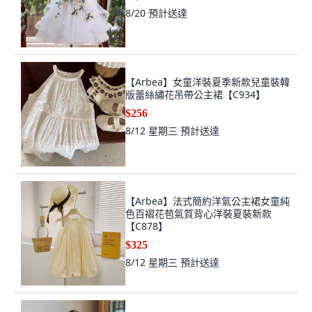
8/20
預計送達
【Arbea】女童洋裝夏季新款兒童裝韓
版蕾絲繡花吊帶公主裙【C934】
$256
8/12 星期三
預計送達
【Arbea】法式簡約洋氣公主裙女童純
色百褶花苞氣質背心洋裝夏裝新款
【C878】
$325
8/12 星期三
預計送達