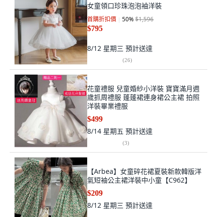
女童領口珍珠泡泡袖洋裝
首購折扣價
50
%
$1,596
$795
8/12 星期三
預計送達
(
26
)
花童禮服 兒童婚紗小洋裝 寶寶滿月週
歲抓周禮服 蓬蓬裙連身裙公主裙 拍照
洋裝畢業禮服
$499
8/14 星期五
預計送達
(
3
)
【Arbea】女童碎花裙夏裝新款韓版洋
氣短袖公主裙洋裝中小童【C962】
$209
8/12 星期三
預計送達