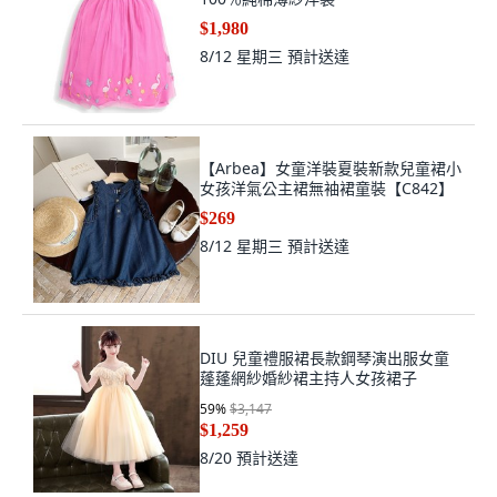
$1,980
8/12 星期三
預計送達
【Arbea】女童洋裝夏裝新款兒童裙小
女孩洋氣公主裙無袖裙童裝【C842】
$269
8/12 星期三
預計送達
DIU 兒童禮服裙長款鋼琴演出服女童
蓬蓬網紗婚紗裙主持人女孩裙子
59
%
$3,147
$1,259
8/20
預計送達