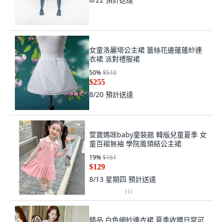
女童洛麗塔公主裙 蕾絲花邊蓬蓬紗連
衣裙 派對禮服裙
50
%
$510
$255
8/20
預計送達
萱寶媽咪baby童裝館 韓版兒童夏季 女
童百褶無袖 學院風領結公主裙
19
%
$161
$129
8/13 星期四
預計送達
(
1
)
精品 白色網紗連衣裙 夏季收腰日常可