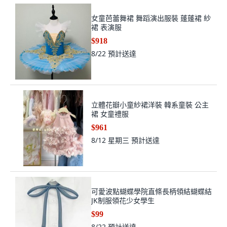
女童芭蕾舞裙 舞蹈演出服裝 蓬蓬裙 紗
裙 表演服
$918
8/22
預計送達
立體花瓣小童紗裙洋裝 韓系童裝 公主
裙 女童禮服
$961
8/12 星期三
預計送達
可愛波點蝴蝶學院直條長柄領結蝴蝶結
JK制服領花少女學生
$99
8/22
預計送達