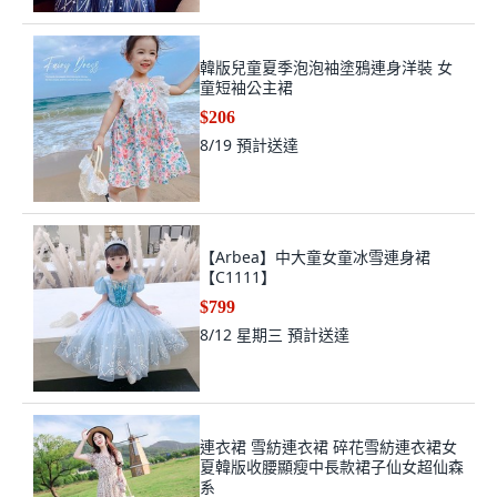
韓版兒童夏季泡泡袖塗鴉連身洋裝 女
童短袖公主裙
$206
8/19
預計送達
【Arbea】中大童女童冰雪連身裙
【C1111】
$799
8/12 星期三
預計送達
連衣裙 雪紡連衣裙 碎花雪紡連衣裙女
夏韓版收腰顯瘦中長款裙子仙女超仙森
系