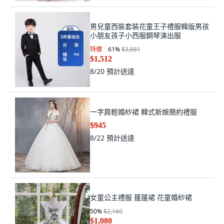
男兒童西裝套裝花童王子禮服韓版男孩
小朋友孩子小西服鋼琴演出服
特價
61
%
$3,881
$1,512
8/20
預計送達
一字肩輕婚紗裙 韓式新娘簡約禮服
$945
8/22
預計送達
女童公主禮服 蓬蓬裙 花童婚紗裙
50
%
$2,160
$1,080