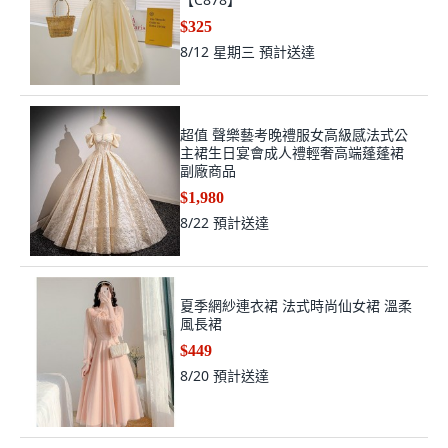
$325
8/12 星期三
預計送達
超值 聲樂藝考晚禮服女高級感法式公
主裙生日宴會成人禮輕奢高端蓬蓬裙
副廠商品
$1,980
8/22
預計送達
夏季網紗連衣裙 法式時尚仙女裙 溫柔
風長裙
$449
8/20
預計送達