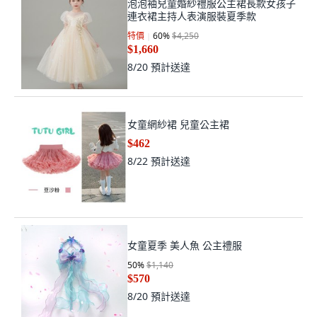
泡泡袖兒童婚紗禮服公主裙長款女孩子
連衣裙主持人表演服裝夏季款
特價
60
%
$4,250
$1,660
8/20
預計送達
女童網紗裙 兒童公主裙
$462
8/22
預計送達
女童夏季 美人魚 公主禮服
50
%
$1,140
$570
8/20
預計送達