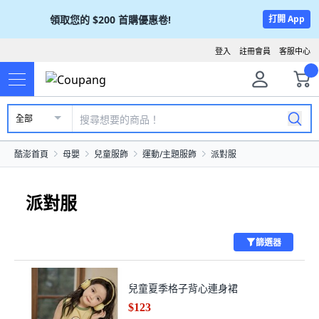
領取您的
$200
首購優惠卷!
打開 App
登入
註冊會員
客服中心
全部
酷澎首頁
母嬰
兒童服飾
運動/主題服飾
派對服
派對服
篩選器
兒童夏季格子背心連身裙
$123