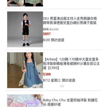
DIU 男童演出服主持人走秀朗誦合唱
鋼琴表演禮服兒童白襯衫黑褲子套裝
60
%
$2,243
$897
8/20
預計送達
【Arbea】120碼-170碼中大童女童多
款洋裝新韓版薄長裙網紗沙灘女孩公主
裙【C993】
$380
8/12 星期三
預計送達
(
1
)
Baby Chu Chu 女童短袖洋裝 刺繡花
朵 兩層紗裙