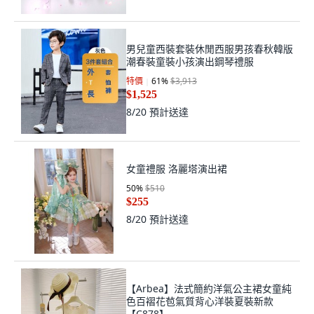
男兒童西裝套裝休閒西服男孩春秋韓版
潮春裝童裝小孩演出鋼琴禮服
特價
61
%
$3,913
$1,525
8/20
預計送達
女童禮服 洛麗塔演出裙
50
%
$510
$255
8/20
預計送達
【Arbea】法式簡約洋氣公主裙女童純
色百褶花苞氣質背心洋裝夏裝新款
【C878】