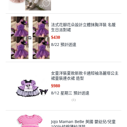
法式花瓣花朵設計立體抹胸洋裝 名媛
生日派對裙
$430
8/22
預計送達
女童洋裝夏款新款卡通短袖洛麗塔公主
裙童裝連衣裙 造型
$980
8/12 星期三
預計送達
(
1
)
JoJo Maman BeBe 英國 嬰幼兒/兒童
100％純棉薄紗洋裝