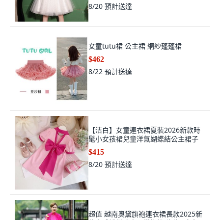
8/20
預計送達
女童tutu裙 公主裙 網紗蓬蓬裙
$462
8/22
預計送達
【洁白】女童連衣裙夏裝2026新款時
髦小女孩裙兒童洋氣蝴蝶結公主裙子
$415
8/20
預計送達
超值 越南奧黛旗袍連衣裙長款2025新