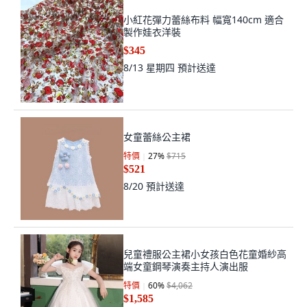
小紅花彈力蕾絲布料 幅寬140cm 適合
製作娃衣洋裝
$345
8/13 星期四
預計送達
女童蕾絲公主裙
特價
27
%
$715
$521
8/20
預計送達
兒童禮服公主裙小女孩白色花童婚紗高
端女童鋼琴演奏主持人演出服
特價
60
%
$4,062
$1,585