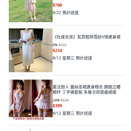
$700
8/22
預計送達
《杜達女孩》氣質輕熟雪紡V領連身裙
6
%
$250
$234
8/12 星期三
預計送達
魔法戀人 蕾絲澎裙連身睡衣 鋼圈立體
棉杯 丁字褲套裝 多層次荷葉邊裙襬
24
%
$528
$399
8/12 星期三
預計送達