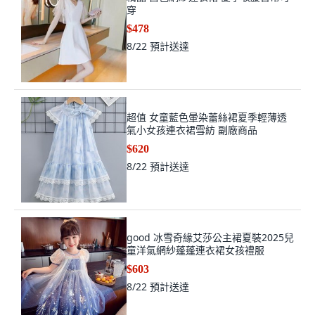
穿
$478
8/22
預計送達
超值 女童藍色暈染蕾絲裙夏季輕薄透
氣小女孩連衣裙雪紡 副廠商品
$620
8/22
預計送達
good 冰雪奇緣艾莎公主裙夏裝2025兒
童洋氣網紗蓬蓬連衣裙女孩禮服
$603
8/22
預計送達