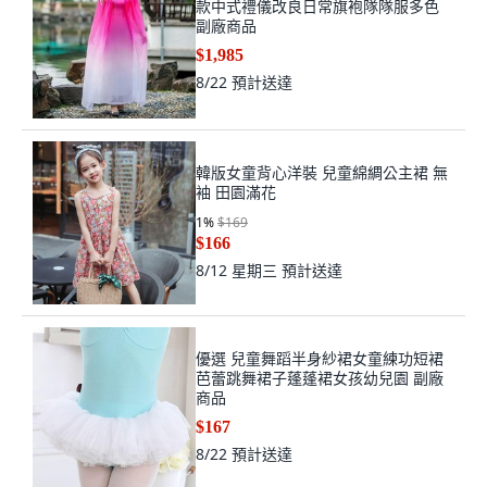
款中式禮儀改良日常旗袍隊隊服多色
副廠商品
$1,985
8/22
預計送達
韓版女童背心洋裝 兒童綿綢公主裙 無
袖 田園滿花
1
%
$169
$166
8/12 星期三
預計送達
優選 兒童舞蹈半身紗裙女童練功短裙
芭蕾跳舞裙子蓬蓬裙女孩幼兒園 副廠
商品
$167
8/22
預計送達