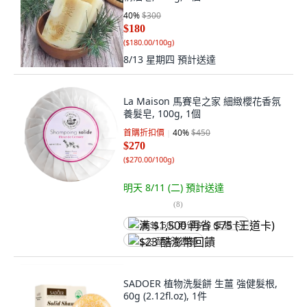
40
%
$300
$180
(
$180.00/100g
)
8/13 星期四
預計送達
La Maison 馬賽皂之家 細緻櫻花香氛
養髮皂, 100g, 1個
首購折扣價
40
%
$450
$270
(
$270.00/100g
)
明天 8/11 (二)
預計送達
(
8
)
满 $1,500 再省 $75 (王道卡)
$23 酷澎幣回饋
SADOER 植物洗髮餅 生薑 強健髮根,
60g (2.12fl.oz), 1件