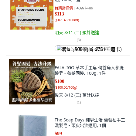
首購折扣價
40
%
$189
$113
(
$161.43/100ml
)
明天 8/11 (二)
預計送達
(
3
)
满 $1,500 再省 $75 (王道卡)
FALALIGO 草本手工皂 何首烏人參洗
髮皂 - 養髮固髮, 100g, 1件
$100
(
$100.00/100g
)
後天 8/12 (三)
預計送達
(
1
)
The Soap Days 純皂生活 葡萄柚手工
洗髮皂 - 頭皮出油適用, 1個
$99