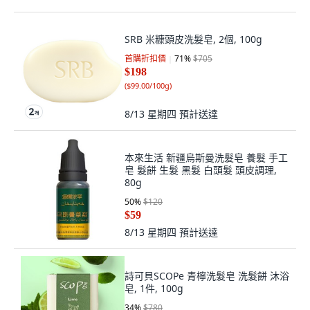
SRB 米糠頭皮洗髮皂, 2個, 100g
首購折扣價
71
%
$705
$198
(
$99.00/100g
)
8/13 星期四
預計送達
本來生活 新疆烏斯曼洗髮皂 養髮 手工
皂 髮餅 生髮 黑髮 白頭髮 頭皮調理,
80g
50
%
$120
$59
8/13 星期四
預計送達
詩可貝SCOPe 青檸洗髮皂 洗髮餅 沐浴
皂, 1件, 100g
34
%
$780