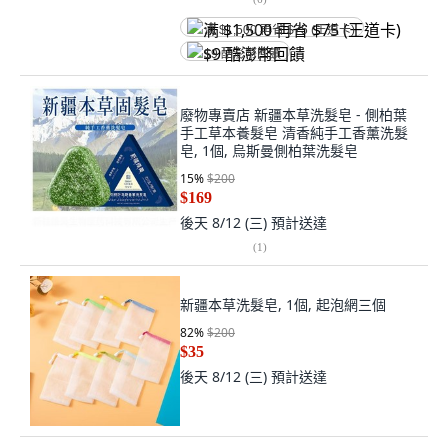
满 $1,500 再省 $75 (王道卡)
$9 酷澎幣回饋
廢物專賣店 新疆本草洗髮皂 - 側柏葉
手工草本養髮皂 清香純手工香薰洗髮
皂, 1個, 烏斯曼側柏葉洗髮皂
15
%
$200
$169
後天 8/12 (三)
預計送達
(
1
)
新疆本草洗髮皂, 1個, 起泡網三個
82
%
$200
$35
後天 8/12 (三)
預計送達