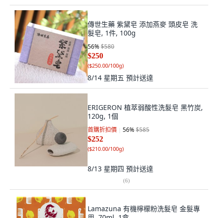
傳世生藥 紫黛皂 添加燕麥 頭皮皂 洗
髮皂, 1件, 100g
56
%
$580
$250
(
$250.00/100g
)
8/14 星期五
預計送達
ERIGERON 植萃弱酸性洗髮皂 黑竹炭,
120g, 1個
首購折扣價
56
%
$585
$252
(
$210.00/100g
)
8/13 星期四
預計送達
(
6
)
Lamazuna 有機檸檬粉洗髮皂 金髮專
用, 70ml, 1盒