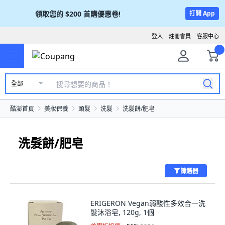
領取您的
$200
首購優惠卷!
打開 App
登入
註冊會員
客服中心
全部
酷澎首頁
美妝保養
頭髮
洗髮
洗髮餅/肥皂
洗髮餅/肥皂
篩選器
ERIGERON Vegan弱酸性多效合一洗
髮沐浴皂, 120g, 1個