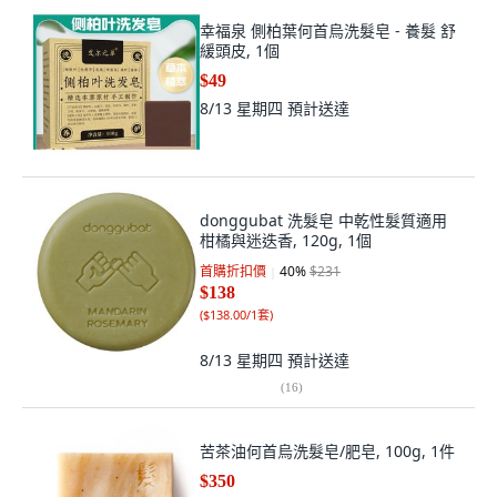
幸福泉 側柏葉何首烏洗髮皂 - 養髮 舒
緩頭皮, 1個
$49
8/13 星期四
預計送達
donggubat 洗髮皂 中乾性髮質適用
柑橘與迷迭香, 120g, 1個
首購折扣價
40
%
$231
$138
(
$138.00/1套
)
8/13 星期四
預計送達
(
16
)
苦茶油何首烏洗髮皂/肥皂, 100g, 1件
$350