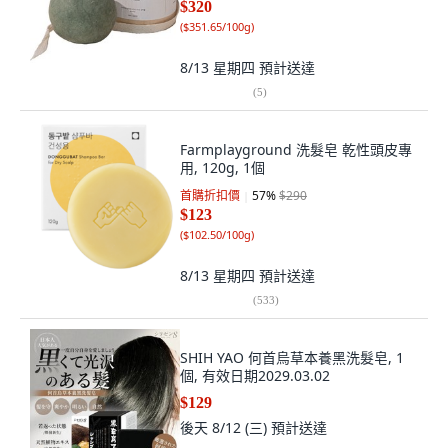
$320
(
$351.65/100g
)
8/13 星期四
預計送達
(
5
)
Farmplayground 洗髮皂 乾性頭皮專
用, 120g, 1個
首購折扣價
57
%
$290
$123
(
$102.50/100g
)
8/13 星期四
預計送達
(
533
)
SHIH YAO 何首烏草本養黑洗髮皂, 1
個, 有效日期2029.03.02
$129
後天 8/12 (三)
預計送達