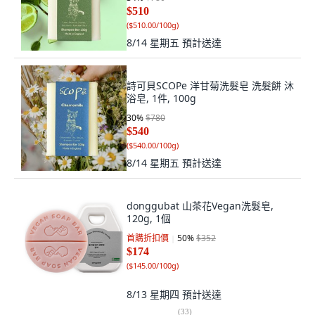
$510
(
$510.00/100g
)
8/14 星期五
預計送達
詩可貝SCOPe 洋甘菊洗髮皂 洗髮餅 沐
浴皂, 1件, 100g
30
%
$780
$540
(
$540.00/100g
)
8/14 星期五
預計送達
donggubat 山茶花Vegan洗髮皂,
120g, 1個
首購折扣價
50
%
$352
$174
(
$145.00/100g
)
8/13 星期四
預計送達
(
33
)