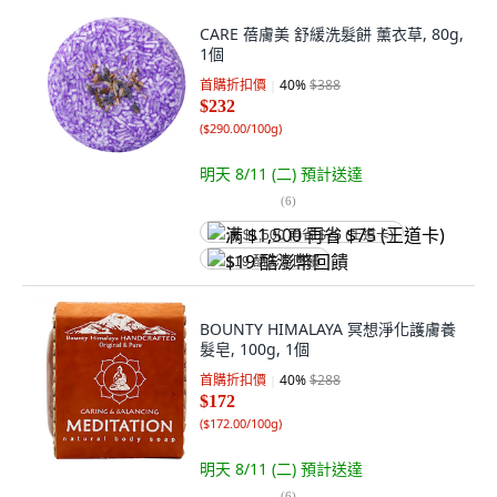
CARE 蓓膚美 舒緩洗髮餅 薰衣草, 80g,
1個
首購折扣價
40
%
$388
$232
(
$290.00/100g
)
明天 8/11 (二)
預計送達
(
6
)
满 $1,500 再省 $75 (王道卡)
$19 酷澎幣回饋
BOUNTY HIMALAYA 冥想淨化護膚養
髮皂, 100g, 1個
首購折扣價
40
%
$288
$172
(
$172.00/100g
)
明天 8/11 (二)
預計送達
(
6
)