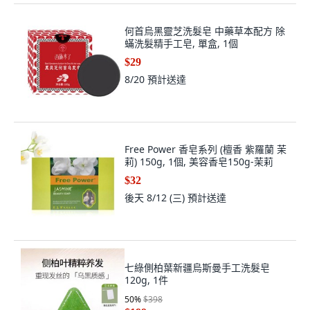
何首烏黑靈芝洗髮皂 中藥草本配方 除
蟎洗髮精手工皂, 單盒, 1個
$29
8/20
預計送達
Free Power 香皂系列 (檀香 紫羅蘭 茉
莉) 150g, 1個, 美容香皂150g-茉莉
$32
後天 8/12 (三)
預計送達
七綠側柏葉新疆烏斯曼手工洗髮皂
120g, 1件
50
%
$398