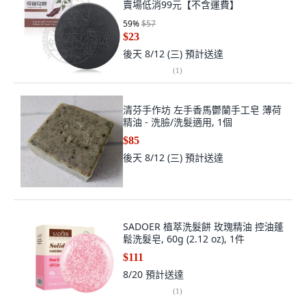
賣場低消99元【不含運費】
59
%
$57
$23
後天 8/12 (三)
預計送達
(
1
)
清芬手作坊 左手香馬鬱蘭手工皂 薄荷
精油 - 洗臉/洗髮適用, 1個
$85
後天 8/12 (三)
預計送達
SADOER 植萃洗髮餅 玫瑰精油 控油蓬
鬆洗髮皂, 60g (2.12 oz), 1件
$111
8/20
預計送達
(
1
)