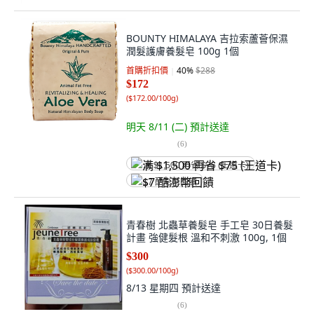
BOUNTY HIMALAYA 吉拉索蘆薈保濕
潤髮護膚養髮皂 100g 1個
首購折扣價
40
%
$288
$172
(
$172.00/100g
)
明天 8/11 (二)
預計送達
(
6
)
满 $1,500 再省 $75 (王道卡)
$7 酷澎幣回饋
青春樹 北蟲草養髮皂 手工皂 30日養髮
計畫 強健髮根 溫和不刺激 100g, 1個
$300
(
$300.00/100g
)
8/13 星期四
預計送達
(
6
)