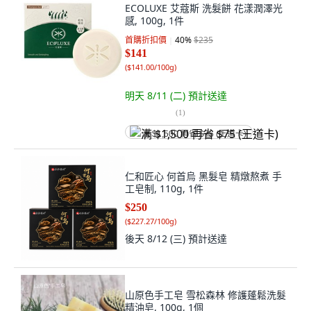
ECOLUXE 艾蔻斯 洗髮餅 花漾潤澤光
感, 100g, 1件
首購折扣價
40
%
$235
$141
(
$141.00/100g
)
明天 8/11 (二)
預計送達
(
1
)
满 $1,500 再省 $75 (王道卡)
仁和匠心 何首烏 黑髮皂 精燉熬煮 手
工皂制, 110g, 1件
$250
(
$227.27/100g
)
後天 8/12 (三)
預計送達
山原色手工皂 雪松森林 修護蓬鬆洗髮
精油皂, 100g, 1個