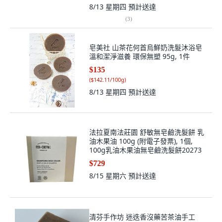
8/13 星期四
預計送達
(
3
)
皂美社 山茶花何首烏鮮奶洗髮沐浴皂
溫和潔淨滋養 環保無塑 95g, 1件
$135
(
$142.11/100g
)
8/13 星期四
預計送達
法拉夏南法莊園 舒敏無皂鹼洗髮餅 乳
油木果油 100g (附電子發票), 1個,
100g乳油木果油無皂鹼洗髮餅20273
$729
8/15 星期六
預計送達
清芬手作坊 迷迭香沒藥苦茶油手工