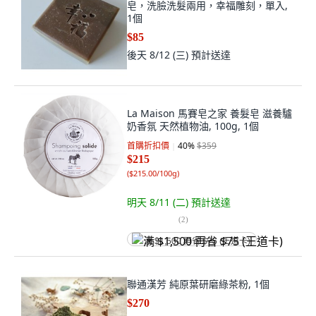
皂，洗臉洗髮兩用，幸福雕刻，單入,
1個
$85
後天 8/12 (三)
預計送達
La Maison 馬賽皂之家 養髮皂 滋養驢
奶香氛 天然植物油, 100g, 1個
首購折扣價
40
%
$359
$215
(
$215.00/100g
)
明天 8/11 (二)
預計送達
(
2
)
满 $1,500 再省 $75 (王道卡)
聯通漢芳 純原葉研磨綠茶粉, 1個
$270