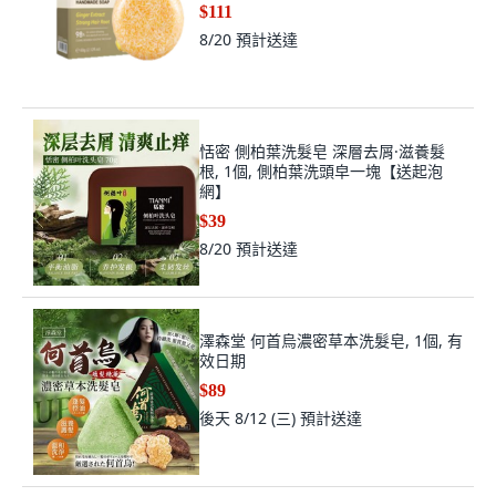
$111
8/20
預計送達
恬密 側柏葉洗髮皂 深層去屑·滋養髮
根, 1個, 側柏葉洗頭皁一塊【送起泡
網】
$39
8/20
預計送達
澤森堂 何首烏濃密草本洗髮皂, 1個, 有
效日期
$89
後天 8/12 (三)
預計送達