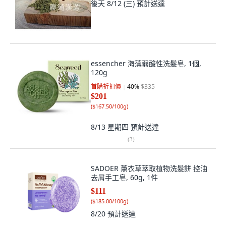
後天 8/12 (三)
預計送達
essencher 海藻弱酸性洗髮皂, 1個,
120g
首購折扣價
40
%
$335
$201
(
$167.50/100g
)
8/13 星期四
預計送達
(
3
)
SADOER 薰衣草萃取植物洗髮餅 控油
去屑手工皂, 60g, 1件
$111
(
$185.00/100g
)
8/20
預計送達