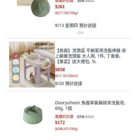
首購折扣價
56
%
$604
$261
(
$217.50/100g
)
8/13 星期四
預計送達
(
20
)
【格森】洗頭盆 平躺家用洗髮神器 床
上躺著洗頭髮 大人用, 1件, 丁香紫,
【單盆】送大禮包, 5L
$858
(
$17.16/100ml
)
8/20
預計送達
Dooryuheon 魚腥草紫蘇綠茶洗髮皂,
60g, 1個
首購折扣價
65
%
$503
$172
(
$286.67/100g
)