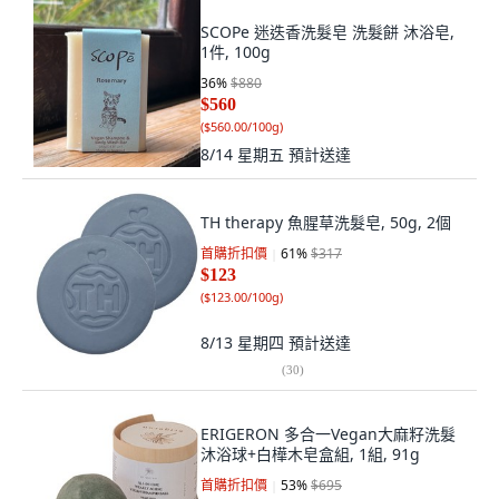
SCOPe 迷迭香洗髮皂 洗髮餅 沐浴皂,
1件, 100g
36
%
$880
$560
(
$560.00/100g
)
8/14 星期五
預計送達
TH therapy 魚腥草洗髮皂, 50g, 2個
首購折扣價
61
%
$317
$123
(
$123.00/100g
)
8/13 星期四
預計送達
(
30
)
ERIGERON 多合一Vegan大麻籽洗髮
沐浴球+白樺木皂盒組, 1組, 91g
首購折扣價
53
%
$695