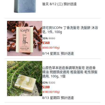
後天 8/12 (三)
預計送達
詩可貝SCOPe 丁香洗髮皂 洗髮餅 沐浴
皂, 1件, 100g
36
%
$880
$560
(
$560.00/100g
)
8/14 星期五
預計送達
山原色草本迷迭香調理洗髮皂 迷迭香
精油 問題頭皮適用 輕盈蓬鬆 乾性頭髮
適用, 100g, 1個
40
%
$300
$180
(
$180.00/100g
)
8/13 星期四
預計送達