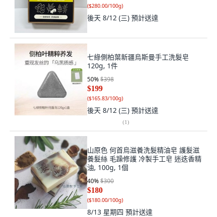
(
$280.00/100g
)
後天 8/12 (三)
預計送達
七綠側柏葉新疆烏斯曼手工洗髮皂
120g, 1件
50
%
$398
$199
(
$165.83/100g
)
後天 8/12 (三)
預計送達
(
1
)
山原色 何首烏滋養洗髮精油皂 護髮滋
養髮絲 毛躁修護 冷製手工皂 迷迭香精
油, 100g, 1個
40
%
$300
$180
(
$180.00/100g
)
8/13 星期四
預計送達