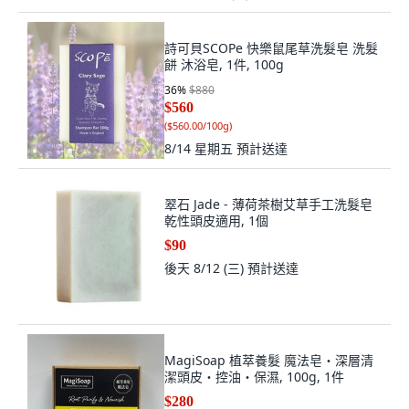
詩可貝SCOPe 快樂鼠尾草洗髮皂 洗髮
餅 沐浴皂, 1件, 100g
36
%
$880
$560
(
$560.00/100g
)
8/14 星期五
預計送達
翠石 Jade - 薄荷茶樹艾草手工洗髮皂
乾性頭皮適用, 1個
$90
後天 8/12 (三)
預計送達
MagiSoap 植萃養髮 魔法皂・深層清
潔頭皮・控油・保濕, 100g, 1件
$280