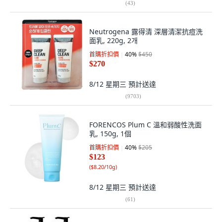
(
43
)
Neutrogena 露得清 深層清潔抗痘洗
面乳, 220g, 2개
首購折扣價
40
%
$450
$270
8/12 星期三
預計送達
(
9703
)
FORENCOS Plum C 溫和弱酸性洗面
乳, 150g, 1個
首購折扣價
40
%
$205
$123
(
$8.20/10g
)
8/12 星期三
預計送達
(
61
)