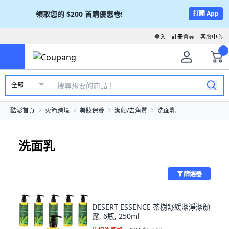
領取您的
$200
首購優惠卷!
打開 App
登入
註冊會員
客服中心
全部
酷澎首頁
火箭跨境
美妝保養
潔顏/去角質
洗面乳
洗面乳
篩選器
DESERT ESSENCE 茶樹舒緩潔淨潔顏
露, 6瓶, 250ml