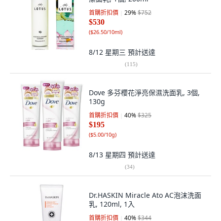
首購折扣價
29
%
$752
$530
(
$26.50/10ml
)
8/12 星期三
預計送達
(
115
)
Dove 多芬櫻花淨亮保濕洗面乳, 3個,
130g
首購折扣價
40
%
$325
$195
(
$5.00/10g
)
8/13 星期四
預計送達
(
34
)
Dr.HASKIN Miracle Ato AC泡沫洗面
乳, 120ml, 1入
首購折扣價
40
%
$344