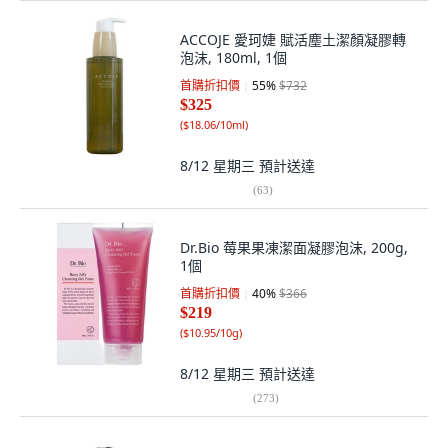
ACCOJE 愛珂婕 賦活塵土潔顏凝膠轉
泡沫, 180ml, 1個
首購折扣價
55
%
$732
$325
(
$18.06/10ml
)
8/12 星期三
預計送達
(
63
)
Dr.Bio 莓果果凍潔面凝膠泡沫, 200g,
1個
首購折扣價
40
%
$366
$219
(
$10.95/10g
)
8/12 星期三
預計送達
(
273
)