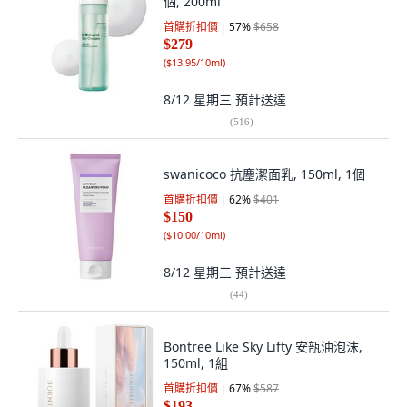
個, 200ml
首購折扣價
57
%
$658
$279
(
$13.95/10ml
)
8/12 星期三
預計送達
(
516
)
swanicoco 抗塵潔面乳, 150ml, 1個
首購折扣價
62
%
$401
$150
(
$10.00/10ml
)
8/12 星期三
預計送達
(
44
)
Bontree Like Sky Lifty 安瓿油泡沫,
150ml, 1組
首購折扣價
67
%
$587
$193