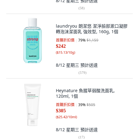
8/12 星期三
預計送達
(
58
)
laundryou 朗潔悠 潔淨臉部漱口凝膠
轉泡沫潔面乳 強效型, 160g, 1個
首購折扣價
79
%
$1,159
$242
(
$15.13/10g
)
8/12 星期三
預計送達
(
579
)
Heynature 魚腥草弱酸洗面乳,
120ml, 1個
首購折扣價
39
%
$505
$305
(
$25.42/10ml
)
8/12 星期三
預計送達
(
17
)