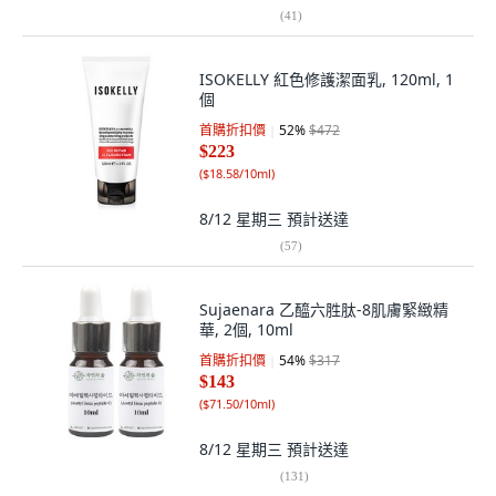
(
41
)
ISOKELLY 紅色修護潔面乳, 120ml, 1
個
首購折扣價
52
%
$472
$223
(
$18.58/10ml
)
8/12 星期三
預計送達
(
57
)
Sujaenara 乙醯六胜肽-8肌膚緊緻精
華, 2個, 10ml
首購折扣價
54
%
$317
$143
(
$71.50/10ml
)
8/12 星期三
預計送達
(
131
)