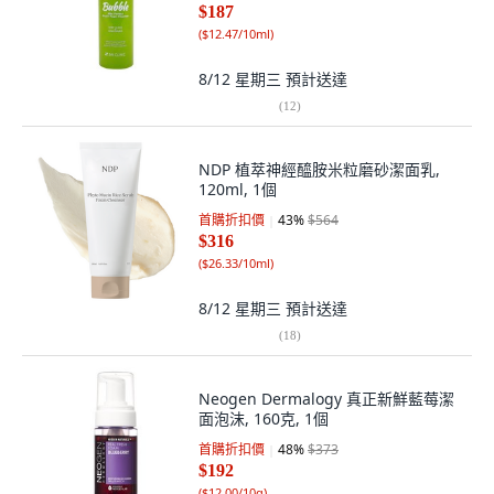
$187
(
$12.47/10ml
)
8/12 星期三
預計送達
(
12
)
NDP 植萃神經醯胺米粒磨砂潔面乳,
120ml, 1個
首購折扣價
43
%
$564
$316
(
$26.33/10ml
)
8/12 星期三
預計送達
(
18
)
Neogen Dermalogy 真正新鮮藍莓潔
面泡沫, 160克, 1個
首購折扣價
48
%
$373
$192
(
$12.00/10g
)