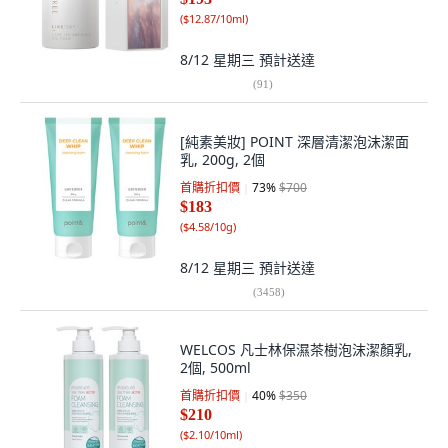
(
$12.87/10ml
)
8/12 星期三
預計送達
(
91
)
[純素美妝] POINT 深層清潔泡沫潔面
乳, 200g, 2個
首購折扣價
73
%
$700
$183
(
$4.58/10g
)
8/12 星期三
預計送達
(
3458
)
WELCOS 凡士林保濕茶樹泡沫潔顏乳,
2個, 500ml
首購折扣價
40
%
$350
$210
(
$2.10/10ml
)