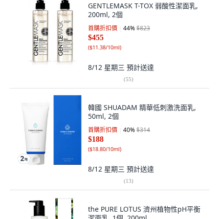
GENTLEMASK T-TOX 弱酸性潔面乳,
200ml, 2個
首購折扣價
44
%
$823
$455
(
$11.38/10ml
)
8/12 星期三
預計送達
(
55
)
韓國 SHUADAM 精華低刺激洗面乳,
50ml, 2個
首購折扣價
40
%
$314
$188
(
$18.80/10ml
)
8/12 星期三
預計送達
(
13
)
the PURE LOTUS 濟州植物性pH平衡
潔面乳, 1個, 200ml