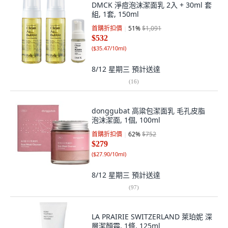
DMCK 淨痘泡沫潔面乳 2入 + 30ml 套
組, 1套, 150ml
首購折扣價
51
%
$1,091
$532
(
$35.47/10ml
)
8/12 星期三
預計送達
(
16
)
donggubat 高粱包潔面乳 毛孔皮脂
泡沫潔面, 1個, 100ml
首購折扣價
62
%
$752
$279
(
$27.90/10ml
)
8/12 星期三
預計送達
(
97
)
LA PRAIRIE SWITZERLAND 萊珀妮 深
層潔顏霜, 1條, 125ml