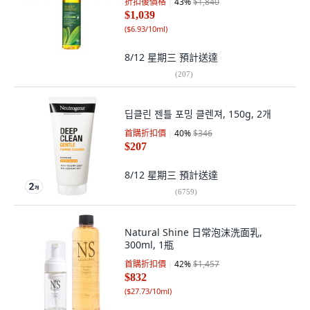
折扣後價格
43
%
$1,840
$1,039
(
$6.93/10ml
)
8/12 星期三
預計送達
(
207
)
딥클린 젠틀 포밍 클렌져, 150g, 2개
首購折扣價
40
%
$346
$207
8/12 星期三
預計送達
(
6759
)
Natural Shine 日常泡沫洗面乳,
300ml, 1瓶
首購折扣價
42
%
$1,457
$832
(
$27.73/10ml
)