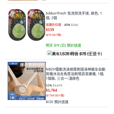
bikkurifresh 免洗劑洗手球, 綠色, 1
個, 2個
首購折扣價
40
%
$266
$159
(
$79.50/1個
)
明天 8/9 (日)
預計送達
满 $1,500 再省 $75 (王道卡)
NBZH電動洗澡按摩刷搓澡神器全自動
背機沐浴去角質浴刷現貨潔膚儀, 1個,
1個裝, 三合一:淺綠色
52
%
$3,675
$1,764
(
$1764.00/1個
)
8/20
預計送達