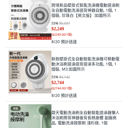
跨境新品壁掛式智能洗澡機電動搓澡刷
全自動電動洗澡搓背神器自動, 1個, 1
個裝, 珍珠白【英文版】:如圖所示
55
%
$5,037
$2,249
(
$2249.00/1個
)
8/20
預計送達
新款壁掛式全自動智能洗澡機可移動電
動沐浴刷搓澡搓背搓澡多功能, 1個, 1
個裝, M3:如圖所示
55
%
$6,142
$2,744
(
$2744.00/1個
)
8/20
預計送達
碧天電動洗澡刷全自動智能搓澡器懶人
沐浴刷擦背神器後背長柄身體 副廠商
品, 電動洗澡按摩刷 淺杉綠, 1個