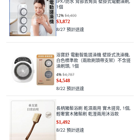
IPX7防水 背部去角質 壁掛式電動澡刷,
1個
12
%
$4,400
$3,872
8/27
預計送達
浴寶舒 電動智能搓澡機 壁掛式洗澡機,
白色標準款（兩款刷頭帶支架）不含搓
澡刷頭, 1個
4
%
$4,787
$4,548
8/22
預計送達
長柄豬鬃浴刷 乾濕兩用 實木搓背, 1個,
輕奢實木豬鬃刷 乾溼兩用沐浴款
$1,492
8/22
預計送達