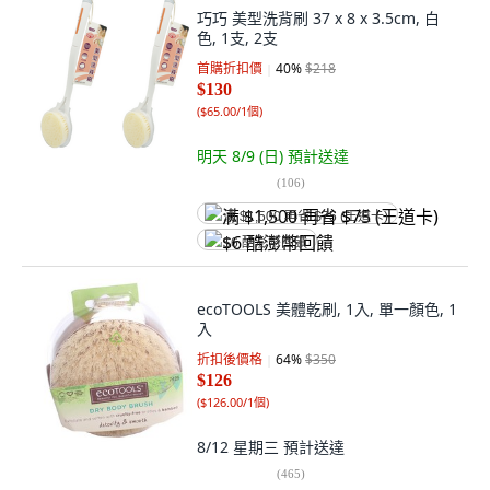
巧巧 美型洗背刷 37 x 8 x 3.5cm, 白
色, 1支, 2支
首購折扣價
40
%
$218
$130
(
$65.00/1個
)
明天 8/9 (日)
預計送達
(
106
)
满 $1,500 再省 $75 (王道卡)
$6 酷澎幣回饋
ecoTOOLS 美體乾刷, 1入, 單一顏色, 1
入
折扣後價格
64
%
$350
$126
(
$126.00/1個
)
8/12 星期三
預計送達
(
465
)