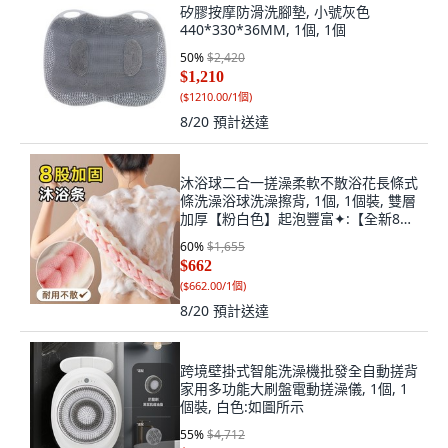
矽膠按摩防滑洗腳墊, 小號灰色
440*330*36MM, 1個, 1個
50
%
$2,420
$1,210
(
$1210.00/1個
)
8/20
預計送達
沐浴球二合一搓澡柔軟不散浴花長條式
條洗澡浴球洗澡擦背, 1個, 1個裝, 雙層
加厚【粉白色】起泡豐富✦:【全新8股
捆綁設計】-久用不會散/搓背不求人
60
%
$1,655
$662
(
$662.00/1個
)
8/20
預計送達
跨境壁掛式智能洗澡機批發全自動搓背
家用多功能大刷盤電動搓澡儀, 1個, 1
個裝, 白色:如圖所示
55
%
$4,712