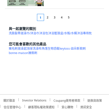
2
3
4
5
1
與一起瀏覽的類別
洗臉髮帶
搓澡巾/沐浴巾
沐浴包
沐浴籃
臉盆/水瓢/水桶
沐浴專用枕
您可能會喜歡的其他產品
豬毛刷
搓澡
起泡球
洗澡布
角落生物恐龍
keytoss-詰朵斯
軟刷
bonne-maison
豬鬃刷
Investor Relations
關於酷澎
Coupang使用者條款
退換貨政策
信任管理中心
顧客隱私權政策通知
安心購物
資訊安全