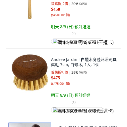
首購折扣價
30
%
$650
$450
(
$450.00/1個
)
明天 8/9 (日)
預計送達
(
4
)
满 $1,500 再省 $75 (王道卡)
Andree Jardin l 白蠟木身體沐浴刷具
鬃毛 7cm, 白蠟木, 1入, 1個
首購折扣價
29
%
$675
$475
(
$475.00/1個
)
明天 8/9 (日)
預計送達
(
1
)
满 $1,500 再省 $75 (王道卡)