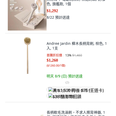
色, 旗艦款, 1個
$1,292
8/22
預計送達
Andree Jardin 櫸木長柄背刷, 棕色, 1
入, 1支
首購折扣價
13
%
$1,460
$1,260
(
$1260.00/1個
)
明天 8/9 (日)
預計送達
(
2
)
满 $1,500 再省 $75 (王道卡)
$38 酷澎幣回饋
長柄軟毛洗澡刷，不求人擦背神器, 1