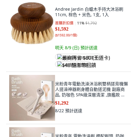
Andree Jardin 白蠟木手持大沐浴刷
11cm, 棕色 + 米色, 1支, 1入
首購折扣價
11
%
$1,792
$1,592
(
$1592.00/1個
)
明天 8/9 (日)
預計送達
最高再省 $80 (王道卡)
$48 酷澎幣回饋
米粉青年電動洗澡沐浴刷雙柄搓背機懶
人搓澡神器刷身體自動搓泥機 副廠商
品, 奶咖色 SPA級深層清潔 ,旗艦款 分
體式雙柄款 雙檔動力調節, 1個
$1,292
8/22
預計送達
米粉青年 電動洗澡刷 標配刷頭, 奶咖