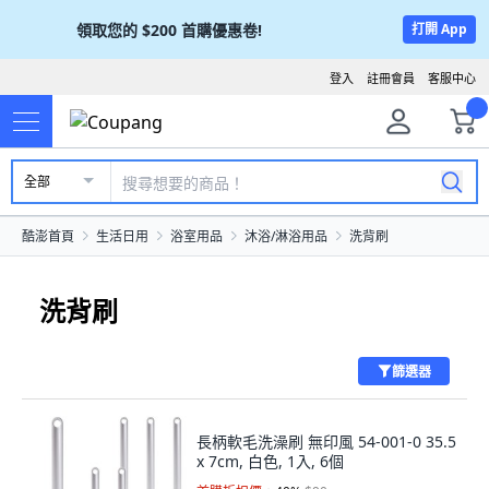
領取您的
$200
首購優惠卷!
打開 App
登入
註冊會員
客服中心
全部
酷澎首頁
生活日用
浴室用品
沐浴/淋浴用品
洗背刷
洗背刷
篩選器
長柄軟毛洗澡刷 無印風 54-001-0 35.5
x 7cm, 白色, 1入, 6個