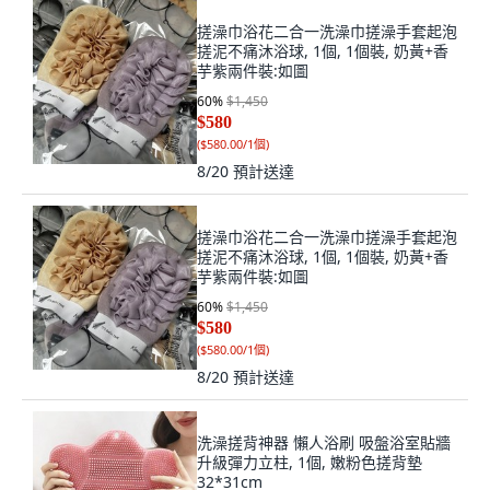
搓澡巾浴花二合一洗澡巾搓澡手套起泡
搓泥不痛沐浴球, 1個, 1個裝, 奶黃+香
芋紫兩件裝:如圖
60
%
$1,450
$580
(
$580.00/1個
)
8/20
預計送達
搓澡巾浴花二合一洗澡巾搓澡手套起泡
搓泥不痛沐浴球, 1個, 1個裝, 奶黃+香
芋紫兩件裝:如圖
60
%
$1,450
$580
(
$580.00/1個
)
8/20
預計送達
洗澡搓背神器 懶人浴刷 吸盤浴室貼牆
升級彈力立柱, 1個, 嫩粉色搓背墊
32*31cm