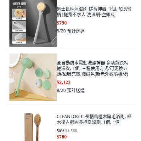
男士長柄沐浴刷 搓背神器, 1個, 加長彎
柄|搓背不求人 洗澡刷-空銀灰
$790
8/20
預計送達
全自動防水電動洗澡神器 多功能長柄
搓澡機, 1個, 三種使用方式/可更換五
頭/磁吸充電,淺綠色(新老外觀隨機發)
$2,123
8/20
預計送達
CLEANLOGIC 長柄烏檀木豬毛浴刷, 櫸
木復古橢圓長柄洗澡刷, 1個, 1個
50
%
$1,560
$780