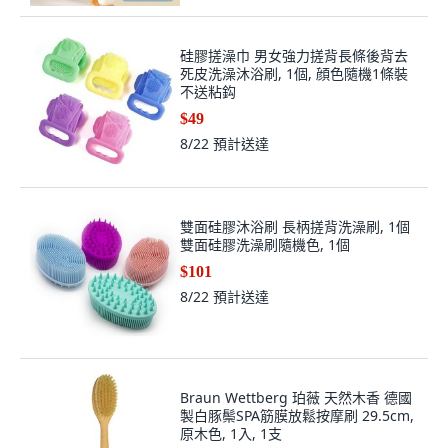
硅膠搓澡巾 男女強力搓背長條後背去
死皮洗澡沐浴刷, 1個, 顔色隨機1條裝
不送粘鈎
$49
8/22
預計送達
雙面硅膠沐浴刷 長柄搓背洗澡刷, 1個
雙面硅膠洗澡刷隨機色, 1個
$101
8/22
預計送達
Braun Wettberg 珀薇 天然木香 德國
製白豚鬃SPA筋膜放鬆按摩刷 29.5cm,
原木色, 1入, 1支