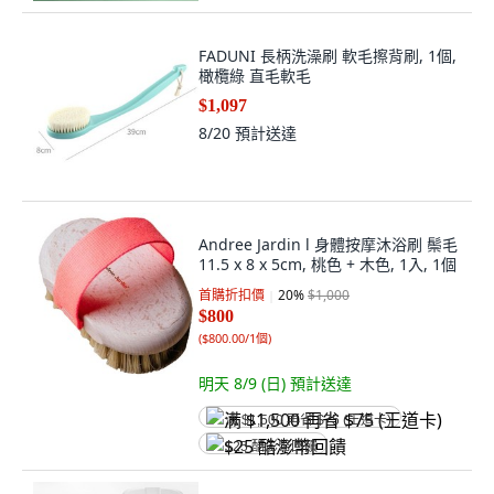
FADUNI 長柄洗澡刷 軟毛擦背刷, 1個,
橄欖綠 直毛軟毛
$1,097
8/20
預計送達
Andree Jardin l 身體按摩沐浴刷 鬃毛
11.5 x 8 x 5cm, 桃色 + 木色, 1入, 1個
首購折扣價
20
%
$1,000
$800
(
$800.00/1個
)
明天 8/9 (日)
預計送達
满 $1,500 再省 $75 (王道卡)
$25 酷澎幣回饋