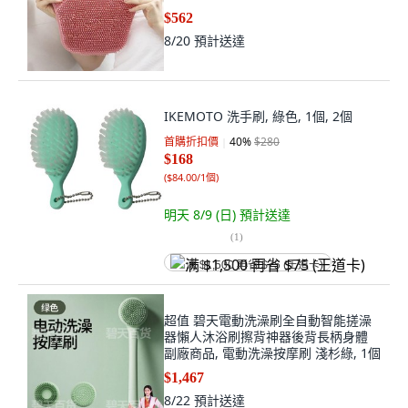
$562
8/20
預計送達
IKEMOTO 洗手刷, 綠色, 1個, 2個
首購折扣價
40
%
$280
$168
(
$84.00/1個
)
明天 8/9 (日)
預計送達
(
1
)
满 $1,500 再省 $75 (王道卡)
超值 碧天電動洗澡刷全自動智能搓澡
器懶人沐浴刷擦背神器後背長柄身體
副廠商品, 電動洗澡按摩刷 淺杉綠, 1個
$1,467
8/22
預計送達