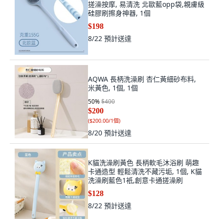
搓澡按摩, 易清洗 北歐藍opp袋,親膚級
硅膠刷擦身神器, 1個
$198
8/22
預計送達
AQWA 長柄洗澡刷 杏仁黃細砂布料,
米黃色, 1個, 1個
50
%
$400
$200
(
$200.00/1個
)
8/20
預計送達
K貓洗澡刷黃色 長柄軟毛沐浴刷 萌趣
卡通造型 輕鬆清洗不藏污垢, 1個, K貓
洗澡刷藍色1衹,創意卡通搓澡刷
$128
8/22
預計送達