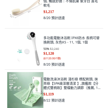
個, 觸感舒適｜不傷肌膚 象牙白 直毛
軟毛
$1,217
8/20
預計送達
多功能電動沐浴刷 IPX6防水 長柄可替
換刷頭, 灰色KS - 11, 1個, 1個
50
%
$2,240
$1,120
(
$1120.00/1個
)
8/20
預計送達
電動洗澡沐浴刷 淺杉綠 標配刷頭, 抹
茶綠【SPA級深層清潔 】,旗艦款【分
體式雙柄款】雙檔動力調節（推薦, 1
個
$1,119
8/22
預計送達