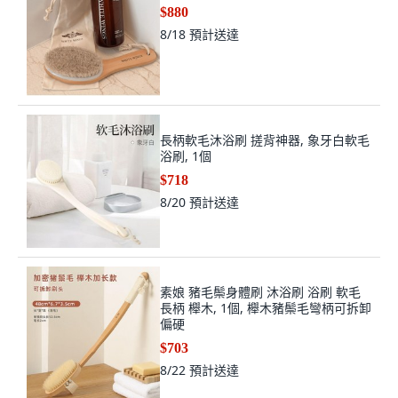
$880
8/18
預計送達
長柄軟毛沐浴刷 搓背神器, 象牙白軟毛
浴刷, 1個
$718
8/20
預計送達
素娘 豬毛鬃身體刷 沐浴刷 浴刷 軟毛
長柄 櫸木, 1個, 櫸木豬鬃毛彎柄可拆卸
偏硬
$703
8/22
預計送達