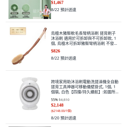
$1,467
8/22
預計送達
烏檀木豬鬃軟毛長彎柄浴刷 搓背刷子
沐浴刷 適用於可拆卸與不可拆卸款, 1
個, 烏檀木可拆卸豬鬃彎柄浴刷 不發黴
不開裂
$826
8/22
預計送達
跨境家用助沐浴刷電動洗搓澡機全自動
搓背工具神器可移動儀壁掛式, 1個, 1
個裝, 白色【四擋/持久續航】:如圖所
示
55
%
$4,810
$2,148
(
$2148.00/1個
)
8/20
預計送達