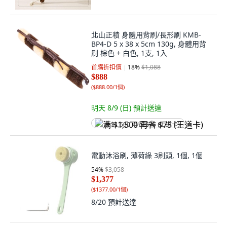
北山正積 身體用背刷/長形刷 KMB-
BP4-D 5 x 38 x 5cm 130g, 身體用背
刷 棕色 + 白色, 1支, 1入
首購折扣價
18
%
$1,088
$888
(
$888.00/1個
)
明天 8/9 (日)
預計送達
满 $1,500 再省 $75 (王道卡)
電動沐浴刷, 薄荷綠 3刷頭, 1個, 1個
54
%
$3,058
$1,377
(
$1377.00/1個
)
8/20
預計送達