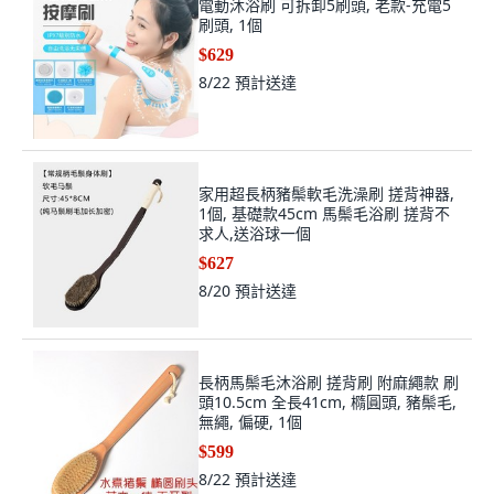
電動沐浴刷 可拆卸5刷頭, 老款-充電5
刷頭, 1個
$629
8/22
預計送達
家用超長柄豬鬃軟毛洗澡刷 搓背神器,
1個, 基礎款45cm 馬鬃毛浴刷 搓背不
求人,送浴球一個
$627
8/20
預計送達
長柄馬鬃毛沐浴刷 搓背刷 附麻繩款 刷
頭10.5cm 全長41cm, 橢圓頭, 豬鬃毛,
無繩, 偏硬, 1個
$599
8/22
預計送達