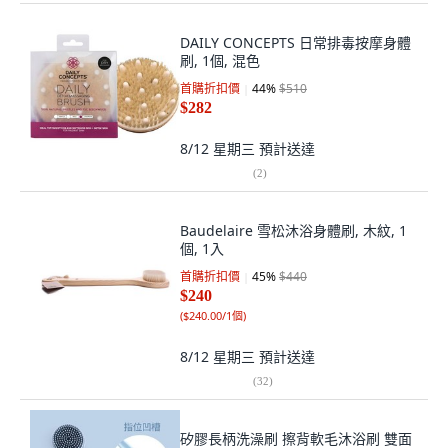
DAILY CONCEPTS 日常排毒按摩身體
刷, 1個, 混色
首購折扣價
44
%
$510
$282
8/12 星期三
預計送達
(
2
)
Baudelaire 雪松沐浴身體刷, 木紋, 1
個, 1入
首購折扣價
45
%
$440
$240
(
$240.00/1個
)
8/12 星期三
預計送達
(
32
)
矽膠長柄洗澡刷 擦背軟毛沐浴刷 雙面