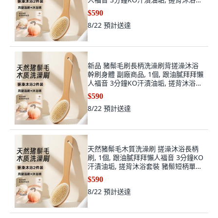
裝 豬鬃短柄單面刷+浴球
$590
8/22
預計送達
新品 豬鬃毛刷長柄洗澡刷背搓澡沐浴
幹刷身體 副廠商品, 1個, 跟油膩拜拜懶
人福音 3分鐘KO汗漬油垢, 搓背沐浴套
裝 豬鬃短柄單面刷+浴球
$590
8/22
預計送達
天然豬鬃毛木質洗澡刷 搓澡沐浴長柄
刷, 1個, 跟油膩拜拜懶人福音 3分鐘KO
汗漬油垢, 搓背沐浴套裝 豬鬃短柄單面
刷+浴球
$590
8/22
預計送達