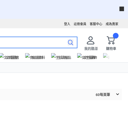
登入
註冊會員
客服中心
成為賣家
我的酷澎
購物車
文具圖書
食品飲料
生活用品
女性服飾
運動戶外
60
每頁筆