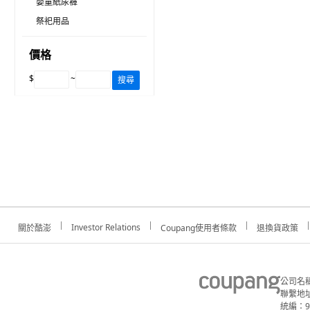
嬰童紙尿褲
祭祀用品
價格
$
~
搜尋
Investor Relations
關於酷澎
Coupang使用者條款
退換貨政策
公司名
聯繫地址
統編：91