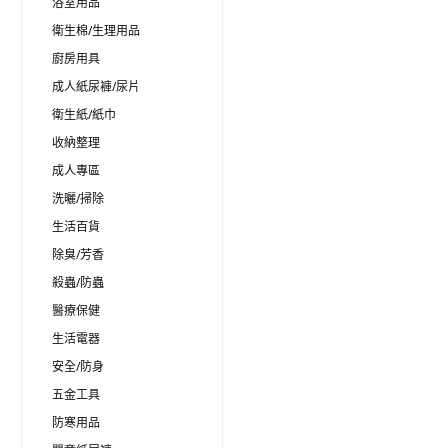
浴室用品
衛生棉/生理用品
廚房用具
成人紙尿褲/尿片
衛生紙/紙巾
收納整理
成人專區
洗曬/掃除
生活百貨
除臭/芳香
殺蟲/防蟲
醫療保健
生活電器
安全/防身
五金工具
防寒用品