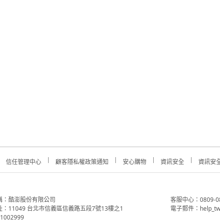
信任管理中心
顧客隱私權政策通知
安心購物
資訊安全
資訊安
稱：酷澎股份有限公司
客服中心：0809-088-
：11049 台北市信義區信義路五段7號13樓之1
電子郵件：help_tw
002999