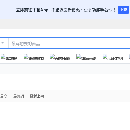
立即前往下載App
不錯過最新優惠、更多功能等著你！
下載
嬰幼兒
保健醫療
美妝保養
個人清潔
玩具休閒
格最高
最熱銷
最新上架