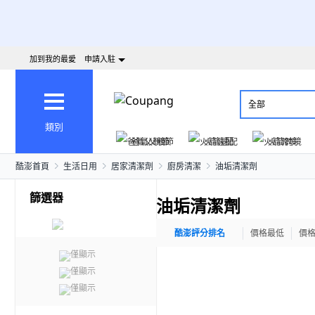
加到我的最愛
申請入駐
全部
類別
爸氣父親節
火箭速配
火箭跨境
酷澎首頁
生活日用
居家清潔劑
廚房清潔
油垢清潔劑
篩選器
油垢清潔劑
酷澎評分排名
價格最低
價
僅顯示
僅顯示
僅顯示