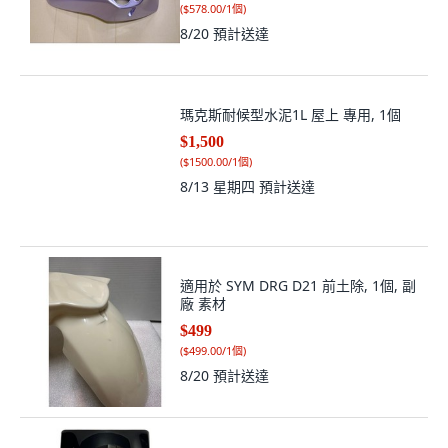
瑪克斯耐候型水泥1L 屋上 專用, 1個
$1,500
(
$1500.00/1個
)
8/13 星期四
預計送達
適用於 SYM DRG D21 前土除, 1個, 副
廠 素材
$499
(
$499.00/1個
)
8/20
預計送達
《少年家》KYMCO光陽 NICE 100 原
廠前土除 ABA3 多色可選 機車零件, 1
個
$490