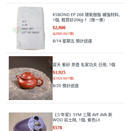
KSBOND EP 268 環氧樹脂 補強材料,
1個, 輕質砂20kg-1（限一單）
$2,900
(
$2900.00/1個
)
8/14 星期五
預計送達
容天 紫砂 茶壺 名家功夫 日用, 1個
$1,925
(
$1925.00/1個
)
8/20
預計送達
《少年家》SYM 三陽 AVF AVA 新
WOO 前土除, 1個, 紫色LX
$578
(
$578.00/1個
)
8/20
預計送達