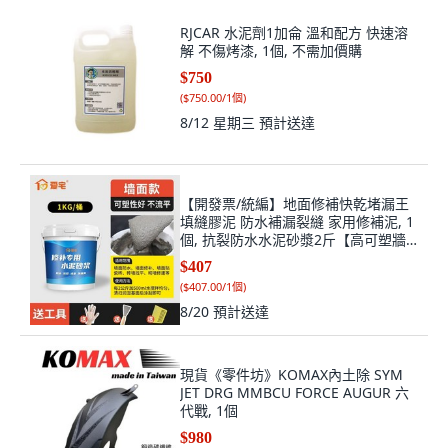
【開發票/統編】地面修補快乾堵漏王
填縫膠泥 防水補漏裂縫 家用修補泥, 1
個, 抗裂防水水泥砂漿2斤【高可塑牆
面款】
$407
(
$407.00/1個
)
8/20
預計送達
現貨《零件坊》KOMAX內土除 SYM
JET DRG MMBCU FORCE AUGUR 六
代戰, 1個
$980
(
$980.00/1個
)
8/12 星期三
預計送達
《少年家》KYMCO光陽原廠 RCS
MOTO BBB3 機車前擋泥板
$189