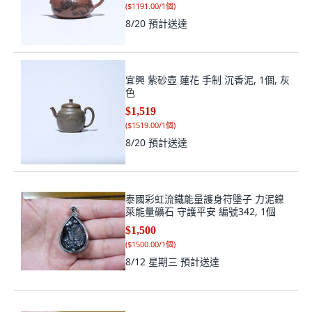
宜興 紫砂壺 蓮花 手制 沉香泥, 1個, 灰
色
$1,519
(
$1519.00/1個
)
8/20
預計送達
泰國彩虹流鐵能量護身符墬子 力泥鎳
萊能量礦石 守護平安 編號342, 1個
$1,500
(
$1500.00/1個
)
8/12 星期三
預計送達
§能量礦石§ 泰國銀流鐵墬子護身符 力
泥、鎳萊 編號328, 1個