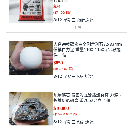
17
%
$90
$74
(
$74.00/1個
)
8/12 星期三
預計送達
(
18
)
人造宗教礦物白金剛舍利石82-83mm
俗稱白力泥 重量1100-1150g 宗教擺
件, 1個
$850
(
$850.00/1個
)
8/12 星期三
預計送達
能量礦石 泰國彩虹流鐵護身符 力泥、
鎳萊原礦研磨 重2052公克, 1個
$16,800
(
$16800.00/1個
)
8/12 星期三
預計送達