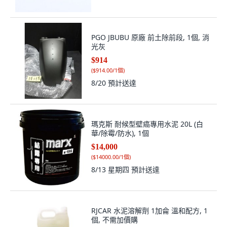
PGO JBUBU 原廠 前土除前段, 1個, 消
光灰
$914
(
$914.00/1個
)
8/20
預計送達
瑪克斯 耐候型壁癌專用水泥 20L (白
華/除霉/防水), 1個
$14,000
(
$14000.00/1個
)
8/13 星期四
預計送達
RJCAR 水泥溶解劑 1加侖 溫和配方, 1
個, 不需加價購
$830
(
$830.00/1個
)