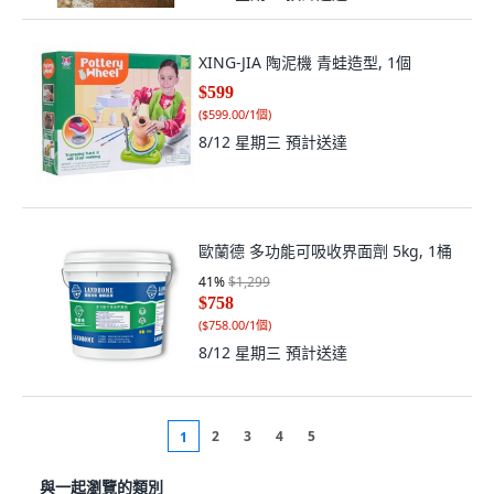
歐蘭德 多功能可吸收界面劑 5kg, 1桶
41
%
$1,299
$758
(
$758.00/1個
)
8/12 星期三
預計送達
2
3
4
5
1
與一起瀏覽的類別
矽膠/填縫劑
瓷磚縫修復劑
防水/鍍膜劑
防生鏽/潤滑劑
填縫劑
多功能接著劑/黏著劑
熱熔膠槍/熱熔膠
其他黏合劑/修補用品
您可能會喜歡的其他產品
塑膠水盤
自動澆水器
小花器
陽台花盆
底盤
透明盆栽
白色花盆
園藝排水板
plafarm
透氣盆
空盆栽
水泥盆
多肉盆器
5吋盆
空氣鳳梨盆栽
組合盆栽
花盆底座
園藝盆栽
陶花盆
輕石
moriann
水草盆
擺件底座
玻璃花盆
盆栽花器
塑料花盆
薰衣草盆栽
塑膠花器
盆栽容器