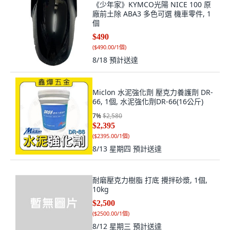
(
$490.00/1個
)
8/18
預計送達
Miclon 水泥強化劑 壓克力養護劑 DR-
66, 1個, 水泥強化劑DR-66(16公斤)
7
%
$2,580
$2,395
(
$2395.00/1個
)
8/13 星期四
預計送達
耐磨壓克力樹脂 打底 攪拌砂漿, 1個,
10kg
$2,500
(
$2500.00/1個
)
8/12 星期三
預計送達
瑪克斯耐候型水泥1L 地下室 專用, 1個