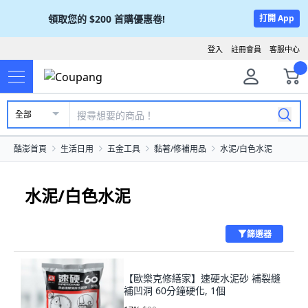
領取您的
$200
首購優惠卷!
打開 App
登入
註冊會員
客服中心
全部
酷澎首頁
生活日用
五金工具
黏著/修補用品
水泥/白色水泥
水泥/白色水泥
篩選器
【歐樂克修繕家】速硬水泥砂 補裂縫
補凹洞 60分鐘硬化, 1個