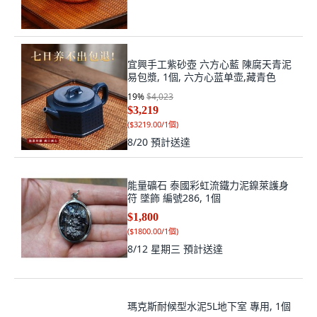
宜興手工紫砂壺 六方心藍 陳腐天青泥
易包漿, 1個, 六方心蓝单壶,藏青色
19
%
$4,023
$3,219
(
$3219.00/1個
)
8/20
預計送達
能量礦石 泰國彩虹流鐵力泥鎳萊護身
符 墜飾 編號286, 1個
$1,800
(
$1800.00/1個
)
8/12 星期三
預計送達
瑪克斯耐候型水泥5L地下室 專用, 1個