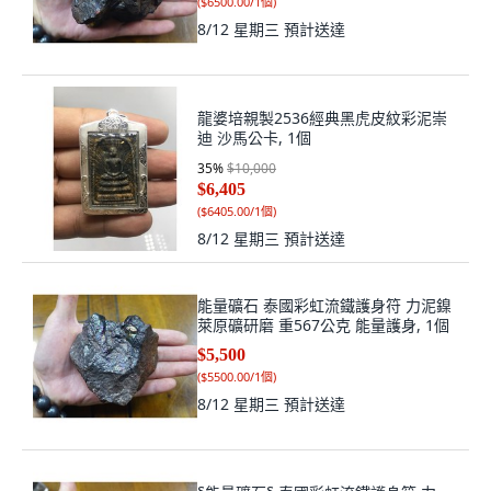
(
$6500.00/1個
)
8/12 星期三
預計送達
龍婆培親製2536經典黑虎皮紋彩泥崇
迪 沙馬公卡, 1個
35
%
$10,000
$6,405
(
$6405.00/1個
)
8/12 星期三
預計送達
能量礦石 泰國彩虹流鐵護身符 力泥鎳
萊原礦研磨 重567公克 能量護身, 1個
$5,500
(
$5500.00/1個
)
8/12 星期三
預計送達