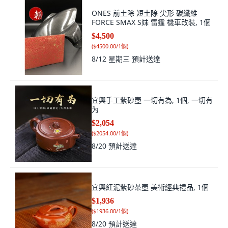
ONES 前土除 短土除 尖形 碳纖維
FORCE SMAX S妹 雷霆 機車改裝, 1個
$4,500
(
$4500.00/1個
)
8/12 星期三
預計送達
宜興手工紫砂壺 一切有為, 1個, 一切有
为
$2,054
(
$2054.00/1個
)
8/20
預計送達
宜興紅泥紫砂茶壺 美術經典禮品, 1個
$1,936
(
$1936.00/1個
)
8/20
預計送達