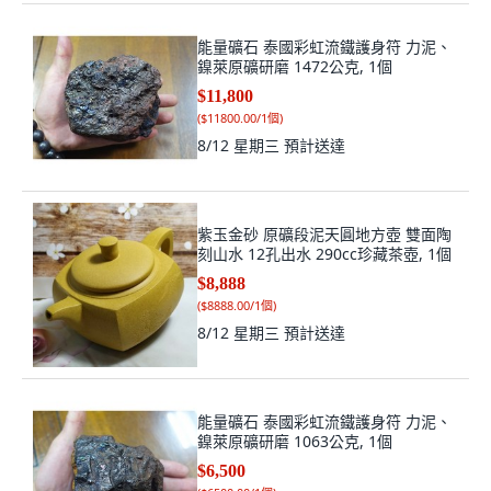
能量礦石 泰國彩虹流鐵護身符 力泥、
鎳萊原礦研磨 1472公克, 1個
$11,800
(
$11800.00/1個
)
8/12 星期三
預計送達
紫玉金砂 原礦段泥天圓地方壺 雙面陶
刻山水 12孔出水 290cc珍藏茶壺, 1個
$8,888
(
$8888.00/1個
)
8/12 星期三
預計送達
能量礦石 泰國彩虹流鐵護身符 力泥、
鎳萊原礦研磨 1063公克, 1個
$6,500