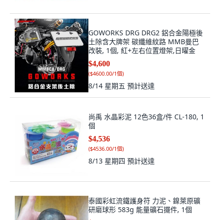
GOWORKS DRG DRG2 鋁合金陽極後
土除含大牌架 碳纖維紋路 MMB曼巴
改裝, 1個, 紅+左右位置燈架,日曜金
$4,600
(
$4600.00/1個
)
8/14 星期五
預計送達
尚禹 水晶彩泥 12色36盒/件 CL-180, 1
個
$4,536
(
$4536.00/1個
)
8/13 星期四
預計送達
泰國彩虹流鐵護身符 力泥、鎳萊原礦
研磨球形 583g 能量礦石擺件, 1個