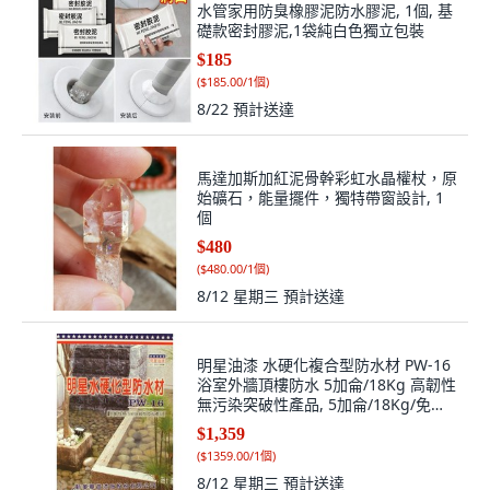
馬達加斯加紅泥骨幹彩虹水晶權杖，原
始礦石，能量擺件，獨特帶窗設計, 1
個
$480
(
$480.00/1個
)
8/12 星期三
預計送達
明星油漆 水硬化複合型防水材 PW-16
浴室外牆頂樓防水 5加侖/18Kg 高韌性
無污染突破性產品, 5加侖/18Kg/免運
(限貨運配送), 1個
$1,359
(
$1359.00/1個
)
8/12 星期三
預計送達
XING-JIA 陶泥機 青蛙造型, 1個
$599
(
$599.00/1個
)
8/12 星期三
預計送達