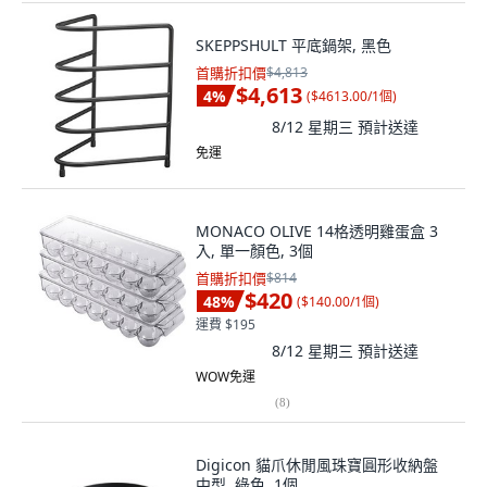
SKEPPSHULT 平底鍋架, 黑色
首購折扣價
$4,813
$4,613
4
%
(
$4613.00/1個
)
8/12 星期三
預計送達
免運
MONACO OLIVE 14格透明雞蛋盒 3
入, 單一顏色, 3個
首購折扣價
$814
$420
48
%
(
$140.00/1個
)
運費 $195
8/12 星期三
預計送達
WOW免運
(
8
)
Digicon 貓爪休閒風珠寶圓形收納盤
中型, 綠色, 1個