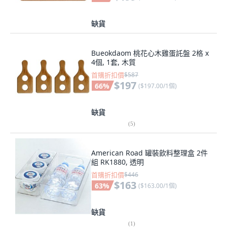
缺貨
Bueokdaom 桃花心木雞蛋託盤 2格 x
4個, 1套, 木質
首購折扣價
$587
$197
66
%
(
$197.00/1個
)
缺貨
(
5
)
American Road 罐裝飲料整理盒 2件
組 RK1880, 透明
首購折扣價
$446
$163
63
%
(
$163.00/1個
)
缺貨
(
1
)