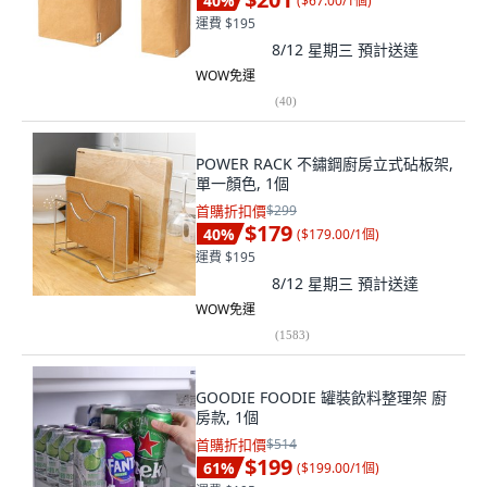
40
%
(
$67.00/1個
)
運費 $195
8/12 星期三
預計送達
WOW免運
(
40
)
POWER RACK 不鏽鋼廚房立式砧板架,
單一顏色, 1個
首購折扣價
$299
$179
40
%
(
$179.00/1個
)
運費 $195
8/12 星期三
預計送達
WOW免運
(
1583
)
GOODIE FOODIE 罐裝飲料整理架 廚
房款, 1個
首購折扣價
$514
$199
61
%
(
$199.00/1個
)