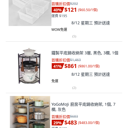
首購折扣價
$202
$121
40
%
(
$60.50/1個
)
運費 $195
8/12 星期三
預計送達
WOW免運
(
5
)
鐵製平底鍋收納架 3層, 黑色, 3欄, 1個
首購折扣價
$1,463
$861
41
%
(
$861.00/1個
)
8/12 星期三
預計送達
免運
(
2
)
YoGoMoJi 廚房平底鍋收納架, 1個, 7
欄, 灰色
首購折扣價
$683
$483
29
%
(
$483.00/1個
)