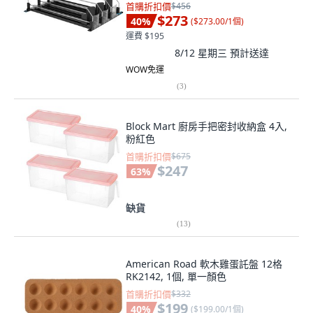
首購折扣價
$456
$273
40
%
(
$273.00/1個
)
運費 $195
8/12 星期三
預計送達
WOW免運
(
3
)
Block Mart 廚房手把密封收納盒 4入,
粉紅色
首購折扣價
$675
$247
63
%
缺貨
(
13
)
American Road 軟木雞蛋託盤 12格
RK2142, 1個, 單一顏色
首購折扣價
$332
$199
40
%
(
$199.00/1個
)