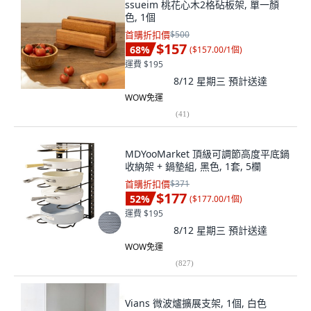
ssueim 桃花心木2格砧板架, 單一顏
色, 1個
首購折扣價
$500
$157
68
%
(
$157.00/1個
)
運費 $195
8/12 星期三
預計送達
WOW免運
(
41
)
MDYooMarket 頂級可調節高度平底鍋
收納架 + 鍋墊組, 黑色, 1套, 5欄
首購折扣價
$371
$177
52
%
(
$177.00/1個
)
運費 $195
8/12 星期三
預計送達
WOW免運
(
827
)
Vians 微波爐擴展支架, 1個, 白色