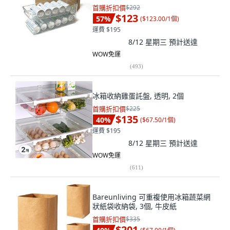
首購折扣價
$292
$123
57
%
(
$123.00/1個
)
運費 $195
8/12 星期三
預計送達
WOW免運
(
493
)
冰箱收納雞蛋託盤, 透明, 2個
首購折扣價
$225
$135
40
%
(
$67.50/1個
)
運費 $195
8/12 星期三
預計送達
WOW免運
(
611
)
Bareunliving 可重複使用冰箱蔬菜網
狀紙袋收納袋, 3個, 牛皮紙
首購折扣價
$335
$201