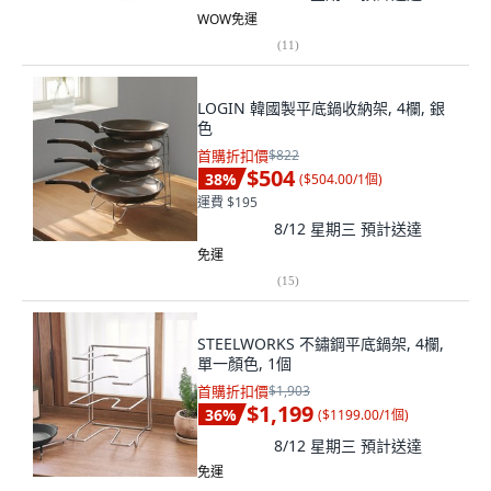
WOW免運
(
11
)
LOGIN 韓國製平底鍋收納架, 4欄, 銀
色
首購折扣價
$822
$504
38
%
(
$504.00/1個
)
運費 $195
8/12 星期三
預計送達
免運
(
15
)
STEELWORKS 不鏽鋼平底鍋架, 4欄,
單一顏色, 1個
首購折扣價
$1,903
$1,199
36
%
(
$1199.00/1個
)
8/12 星期三
預計送達
免運