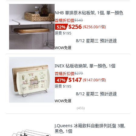
NHB 單排原木砧板架, 1個, 單一顏色
首購折扣價
$540
$256
52
%
(
$256.00/1個
)
運費 $195
8/12 星期三
預計送達
WOW免運
INEX 砧板收納架, 單一顏色, 1個
首購折扣價
$279
$147
47
%
(
$147.00/1個
)
運費 $195
8/12 星期三
預計送達
WOW免運
(
455
)
J.Queens 冰箱飲料自動排列託盤 3層,
黑色, 1個