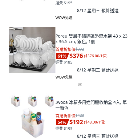
運費 $195
8/12 星期三
預計送達
WOW免運
Poreu 雙層不鏽鋼碗盤瀝水架 43 x 23
x 36.5 cm, 銀色, 1個
首購折扣價
$972
$376
61
%
(
$376.00/1個
)
運費 $195
8/12 星期三
預計送達
WOW免運
(
6
)
Iwooa 冰箱多用途門邊收納盒 4入, 單
一顏色
首購折扣價
$423
$192
54
%
(
$48.00/1個
)
運費 $195
8/12 星期三
預計送達