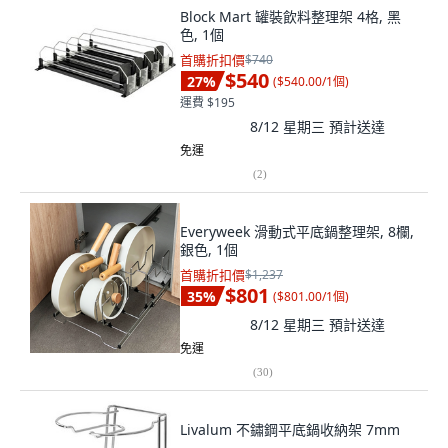
Block Mart 罐裝飲料整理架 4格, 黑
色, 1個
首購折扣價
$740
$540
27
%
(
$540.00/1個
)
運費 $195
8/12 星期三
預計送達
免運
(
2
)
Everyweek 滑動式平底鍋整理架, 8欄,
銀色, 1個
首購折扣價
$1,237
$801
35
%
(
$801.00/1個
)
8/12 星期三
預計送達
免運
(
30
)
Livalum 不鏽鋼平底鍋收納架 7mm