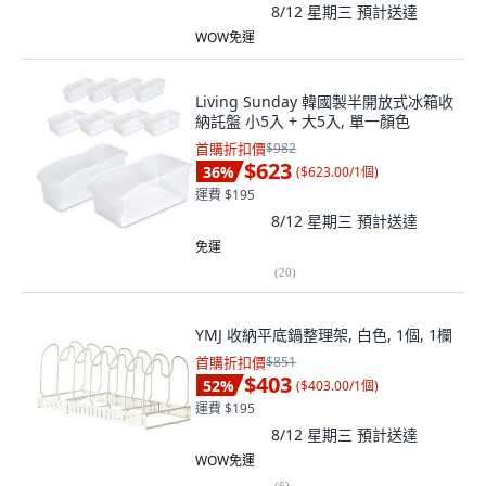
8/12 星期三
預計送達
WOW免運
Living Sunday 韓國製半開放式冰箱收
納託盤 小5入 + 大5入, 單一顏色
首購折扣價
$982
$623
36
%
(
$623.00/1個
)
運費 $195
8/12 星期三
預計送達
免運
(
20
)
YMJ 收納平底鍋整理架, 白色, 1個, 1欄
首購折扣價
$851
$403
52
%
(
$403.00/1個
)
運費 $195
8/12 星期三
預計送達
WOW免運
(
6
)