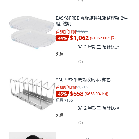
EASY&FREE 寬版旋轉冰箱整理架 2件
組, 透明
首購折扣價
$1,901
$1,062
44
%
(
$1062.00/1個
)
8/12 星期三
預計送達
免運
(
3
)
YMJ 中型平底鍋收納架, 銀色
首購折扣價
$1,216
$658
45
%
(
$658.00/1個
)
運費 $195
8/12 星期三
預計送達
免運
(
9
)