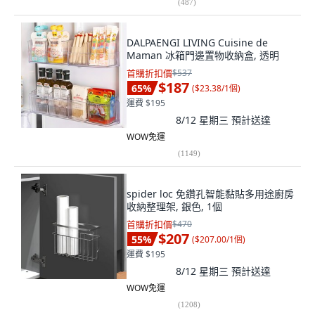
(
487
)
DALPAENGI LIVING Cuisine de
Maman 冰箱門邊置物收納盒, 透明
首購折扣價
$537
$187
65
%
(
$23.38/1個
)
運費 $195
8/12 星期三
預計送達
WOW免運
(
1149
)
spider loc 免鑽孔智能黏貼多用途廚房
收納整理架, 銀色, 1個
首購折扣價
$470
$207
55
%
(
$207.00/1個
)
運費 $195
8/12 星期三
預計送達
WOW免運
(
1208
)