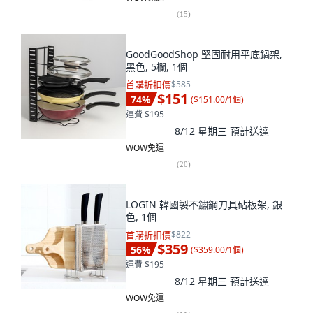
(
15
)
GoodGoodShop 堅固耐用平底鍋架,
黑色, 5欄, 1個
首購折扣價
$585
$151
74
%
(
$151.00/1個
)
運費 $195
8/12 星期三
預計送達
WOW免運
(
20
)
LOGIN 韓國製不鏽鋼刀具砧板架, 銀
色, 1個
首購折扣價
$822
$359
56
%
(
$359.00/1個
)
運費 $195
8/12 星期三
預計送達
WOW免運