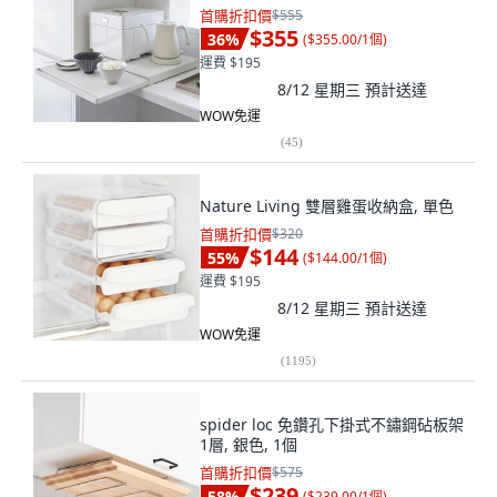
首購折扣價
$555
$355
36
%
(
$355.00/1個
)
運費 $195
8/12 星期三
預計送達
WOW免運
(
45
)
Nature Living 雙層雞蛋收納盒, 單色​
首購折扣價
$320
$144
55
%
(
$144.00/1個
)
運費 $195
8/12 星期三
預計送達
WOW免運
(
1195
)
spider loc 免鑽孔下掛式不鏽鋼砧板架
1層, 銀色, 1個
首購折扣價
$575
$239
58
%
(
$239.00/1個
)