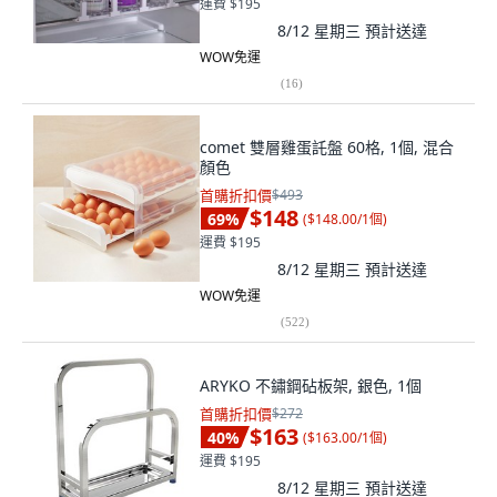
運費 $195
8/12 星期三
預計送達
WOW免運
(
16
)
comet 雙層雞蛋託盤 60格, 1個, 混合
顏色
首購折扣價
$493
$148
69
%
(
$148.00/1個
)
運費 $195
8/12 星期三
預計送達
WOW免運
(
522
)
ARYKO 不鏽鋼砧板架, 銀色, 1個
首購折扣價
$272
$163
40
%
(
$163.00/1個
)
運費 $195
8/12 星期三
預計送達