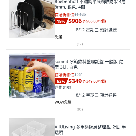
Roebenhoff 不鏽鋼平底鍋收納架 4層
8mm, 銀色, 4欄
首購折扣價
$1,125
$906
19
%
(
$906.00/1個
)
8/12 星期三
預計送達
免運
(
12
)
someit 冰箱飲料整理託盤 一般版 寬
型 3排, 白色
首購折扣價
$961
$349
63
%
(
$349.00/1個
)
運費 $195
8/12 星期三
預計送達
WOW免運
(
85
)
AllULiving 多用途隔層整理盒, 2個, 半
透明