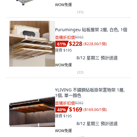
WOW免運
(
15
)
Purumingeu 砧板層架 2層, 白色, 1個
首購折扣價
$592
$228
61
%
(
$228.00/1個
)
運費 $195
8/12 星期三
預計送達
WOW免運
(
22
)
YLIVING 不鏽鋼砧板掛架置物架 1層,
1個, 單一顏色
首購折扣價
$282
$169
40
%
(
$169.00/1個
)
運費 $195
8/12 星期三
預計送達
WOW免運