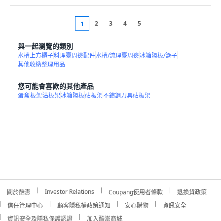
2
3
4
5
1
與一起瀏覽的類別
水槽上方櫃子
料理臺周邊配件
水槽/流理臺周邊
冰箱隔板/籃子
其他收納整理用品
您可能會喜歡的其他產品
蛋盒
板架
沾板架
冰箱隔板
砧板架
不鏽鋼刀具砧板架
Investor Relations
關於酷澎
Coupang使用者條款
退換貨政策
信任管理中心
顧客隱私權政策通知
安心購物
資訊安全
資訊安全及隱私保護認證
加入酷澎商城