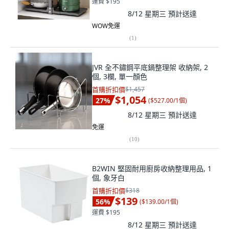
運費 $195
8/12 星期三
預計送達
WOW免運
(
1
)
JVR 全不鏽鋼平底鍋整理架 收納架, 2
個, 3欄, 單一顏色
首購折扣價
$1,457
$1,054
27
%
(
$527.00/1個
)
8/12 星期三
預計送達
免運
(
10
)
B2WIN 堅固耐用廚房收納整理用品, 1
個, 象牙白
首購折扣價
$318
$139
56
%
(
$139.00/1個
)
運費 $195
8/12 星期三
預計送達