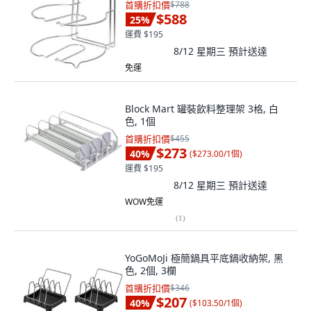
首購折扣價
$788
$588
25
%
運費 $195
8/12 星期三
預計送達
免運
Block Mart 罐裝飲料整理架 3格, 白
色, 1個
首購折扣價
$455
$273
40
%
(
$273.00/1個
)
運費 $195
8/12 星期三
預計送達
WOW免運
(
1
)
YoGoMoJi 極簡鍋具平底鍋收納架, 黑
色, 2個, 3欄
首購折扣價
$346
$207
40
%
(
$103.50/1個
)