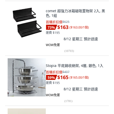
comet 超強力冰箱磁吸置物架 2入, 黑
色, 1組
首購折扣價
$625
$163
73
%
(
$163.00/1個
)
運費 $195
8/12 星期三
預計送達
WOW免運
(
10703
)
Stopia 平底鍋收納架, 4層, 銀色, 1入
首購折扣價
$407
$165
59
%
(
$165.00/1個
)
運費 $195
8/12 星期三
預計送達
WOW免運
(
1781
)