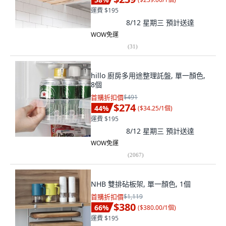
運費 $195
8/12 星期三
預計送達
WOW免運
(
31
)
hillo 廚房多用途整理託盤, 單一顏色,
8個
首購折扣價
$491
$274
44
%
(
$34.25/1個
)
運費 $195
8/12 星期三
預計送達
WOW免運
(
2067
)
NHB 雙排砧板架, 單一顏色, 1個
首購折扣價
$1,119
$380
66
%
(
$380.00/1個
)
運費 $195