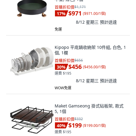
首購折扣價
$1,171
$971
17
%
(
$971.00/1個
)
8/12 星期三
預計送達
免運
Kipopo 平底鍋收納架 10件組, 白色, 1
個, 1欄
首購折扣價
$656
$456
30
%
(
$456.00/1個
)
運費 $195
8/12 星期三
預計送達
WOW免運
Maket Gamseong 掛式砧板架, 款式
5, 1個
首購折扣價
$332
$199
40
%
(
$199.00/1個
)
運費 $195