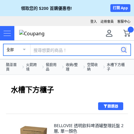
領取您的
$200
首購優惠卷!
打開 App
登入
註冊會員
客服中心
全部
酷澎首
火箭跨
餐廚用
收納/整
空間收
水槽下方櫃
頁
境
品
理
納
子
水槽下方櫃子
篩選器
BELLOVIE 透明飲料啤酒罐整理託盤 2
層, 單一顏色