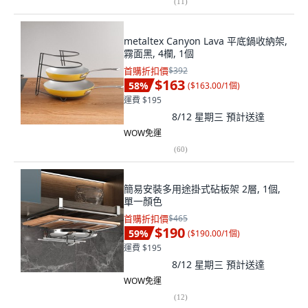
(
11
)
metaltex Canyon Lava 平底鍋收納架,
霧面黑, 4欄, 1個
首購折扣價
$392
$163
58
%
(
$163.00/1個
)
運費 $195
8/12 星期三
預計送達
WOW免運
(
60
)
簡易安裝多用途掛式砧板架 2層, 1個,
單一顏色
首購折扣價
$465
$190
59
%
(
$190.00/1個
)
運費 $195
8/12 星期三
預計送達
WOW免運
(
12
)