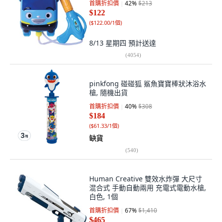
首購折扣價
42
%
$213
$122
(
$122.00/1個
)
8/13 星期四
預計送達
(
4054
)
pinkfong 碰碰狐 鯊魚寶寶棒狀沐浴水
槍, 隨機出貨
首購折扣價
40
%
$308
$184
(
$61.33/1個
)
缺貨
(
540
)
Human Creative 雙效水炸彈 大尺寸
混合式 手動自動兩用 充電式電動水槍,
白色, 1個
首購折扣價
67
%
$1,410
$465