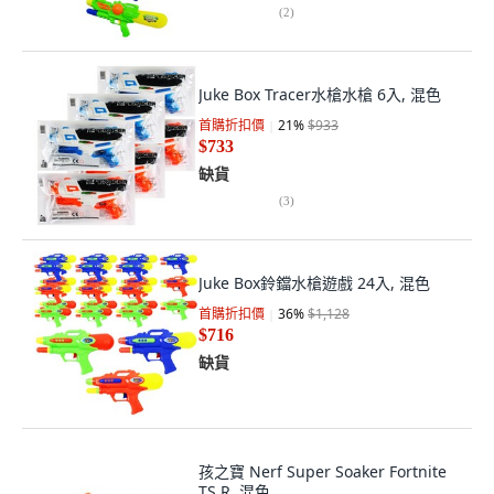
(
2
)
Juke Box Tracer水槍水槍 6入, 混色
首購折扣價
21
%
$933
$733
缺貨
(
3
)
Juke Box鈴鐺水槍遊戲 24入, 混色
首購折扣價
36
%
$1,128
$716
缺貨
孩之寶 Nerf Super Soaker Fortnite
TS R, 混色