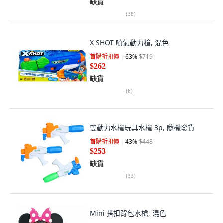
缺貨
(
38
)
X SHOT 噴氣動力槍, 混色
首購折扣價
63
%
$719
$262
缺貨
(
6
)
雙動力水槍玩具水槍 3p, 隨機發貨
首購折扣價
43
%
$448
$253
缺貨
(
33
)
Mini 搭扣背包水槍, 混色