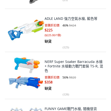
ADLE LAND 強力空氣水槍, 藍色等
首購折扣價
46
%
$424
$225
(
$225.00/1個
)
缺貨
(
125
)
NERF Super Soaker Barracuda 水槍
+ Fortnite 水槍動力戰鬥套裝 TS-R, 混
色
首購折扣價
56
%
$820
$358
缺貨
(
126
)
FUNNY GAME戰鬥水槍, 隨機發貨