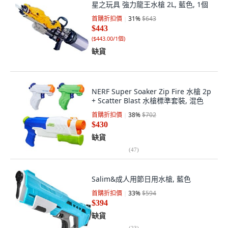
星之玩具 強力龍王水槍 2L, 藍色, 1個
首購折扣價
31
%
$643
$443
(
$443.00/1個
)
缺貨
NERF Super Soaker Zip Fire 水槍 2p
+ Scatter Blast 水槍標準套裝, 混色
首購折扣價
38
%
$702
$430
缺貨
(
47
)
Salim&成人用節日用水槍, 藍色
首購折扣價
33
%
$594
$394
缺貨
(
23
)