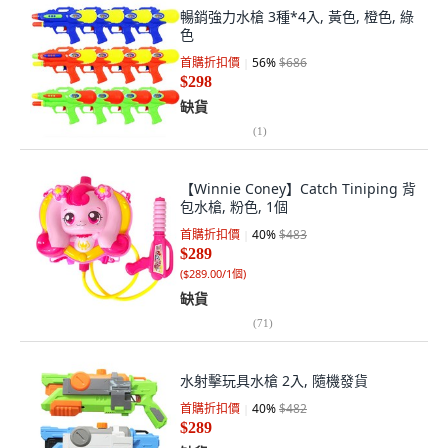
暢銷強力水槍 3種*4入, 黃色, 橙色, 綠
色
首購折扣價
56
%
$686
$298
缺貨
(
1
)
【Winnie Coney】Catch Tiniping 背
包水槍, 粉色, 1個
首購折扣價
40
%
$483
$289
(
$289.00/1個
)
缺貨
(
71
)
水射擊玩具水槍 2入, 隨機發貨
首購折扣價
40
%
$482
$289