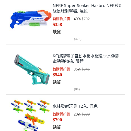
NERF Super Soaker Hasbro NERF超
級足球射擊器, 混色
首購折扣價
49
%
$702
$358
缺貨
(
425
)
KC認證電子自動水槍水槍夏季水彈節
電動動物槍, 薄荷
首購折扣價
36
%
$846
$540
缺貨
(
86
)
水柱發射玩具 12入, 混色
首購折扣價
20
%
$990
$790
缺貨