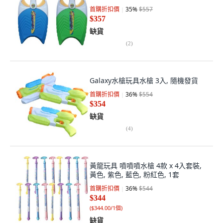
首購折扣價
35
%
$557
$357
缺貨
(
2
)
Galaxy水槍玩具水槍 3入, 隨機發貨
首購折扣價
36
%
$554
$354
缺貨
(
4
)
黃龍玩具 噴噴噴水槍 4款 x 4入套裝,
黃色, 紫色, 藍色, 粉紅色, 1套
首購折扣價
36
%
$544
$344
(
$344.00/1個
)
缺貨