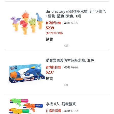
dinofactory 恐龍造型水槍, 紅色+綠色
+橘色+藍色+紫色, 1組
首購折扣價
40
%
$399
$239
(
$239.00/1個
)
缺貨
(
28
)
愛寶樂園渡假村超級水槍, 混色
首購折扣價
40
%
$396
$237
缺貨
(
2
)
水槍 6入, 隨機發貨
首購折扣價
40
%
$388