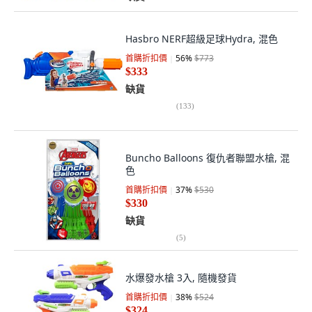
Hasbro NERF超級足球Hydra, 混色
首購折扣價
56
%
$773
$333
缺貨
(
133
)
Buncho Balloons 復仇者聯盟水槍, 混
色
首購折扣價
37
%
$530
$330
缺貨
(
5
)
水爆發水槍 3入, 隨機發貨
首購折扣價
38
%
$524
$324