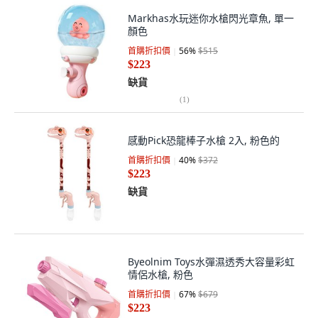
Markhas水玩迷你水槍閃光章魚, 單一
顏色
首購折扣價
56
%
$515
$223
缺貨
(
1
)
感動Pick恐龍棒子水槍 2入, 粉色的
首購折扣價
40
%
$372
$223
缺貨
Byeolnim Toys水彈濕透秀大容量彩虹
情侶水槍, 粉色
首購折扣價
67
%
$679
$223