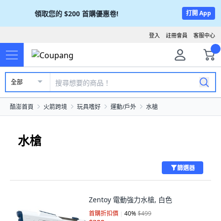
領取您的
$200
首購優惠卷!
打開 App
登入
註冊會員
客服中心
全部
酷澎首頁
火箭跨境
玩具嗜好
運動/戶外
水槍
水槍
篩選器
Zentoy 電動強力水槍, 白色
首購折扣價
40
%
$499