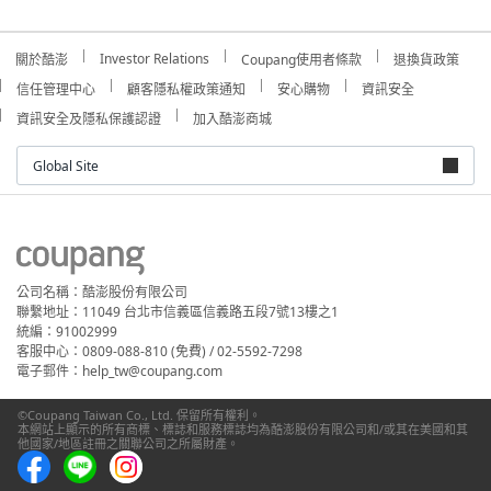
Investor Relations
關於酷澎
Coupang使用者條款
退換貨政策
信任管理中心
顧客隱私權政策通知
安心購物
資訊安全
資訊安全及隱私保護認證
加入酷澎商城
Global Site
公司名稱：酷澎股份有限公司
聯繫地址：11049 台北市信義區信義路五段7號13樓之1
統編：91002999
客服中心：0809-088-810 (免費) / 02-5592-7298
電子郵件：help_tw@coupang.com
©Coupang Taiwan Co., Ltd. 保留所有權利。
本網站上顯示的所有商標、標誌和服務標誌均為酷澎股份有限公司和/或其在美國和其
他國家/地區註冊之關聯公司之所屬財產。