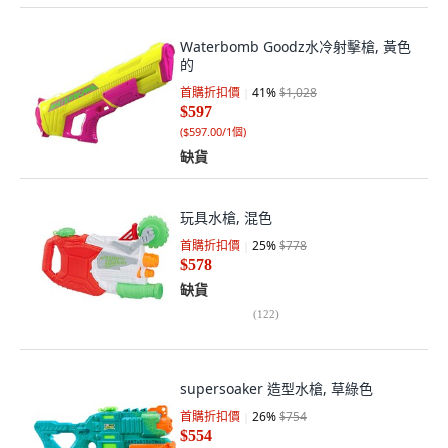
Waterbomb Goodz水冷射擊槍, 黃色
的
首購折扣價
41
%
$1,028
$597
(
$597.00/1個
)
缺貨
玩具水槍, 混色
首購折扣價
25
%
$778
$578
缺貨
(
122
)
supersoaker 造型水槍, 草綠色
首購折扣價
26
%
$754
$554