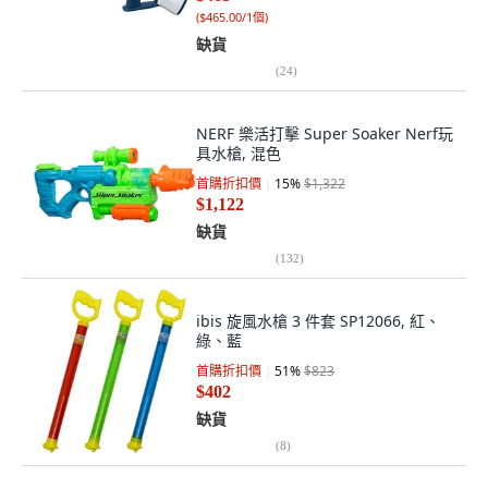
(
$465.00/1個
)
缺貨
(
24
)
NERF 樂活打擊 Super Soaker Nerf玩
具水槍, 混色
首購折扣價
15
%
$1,322
$1,122
缺貨
(
132
)
ibis 旋風水槍 3 件套 SP12066, 紅、
綠、藍
首購折扣價
51
%
$823
$402
缺貨
(
8
)