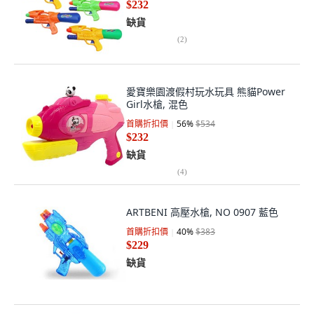
$232
缺貨
(
2
)
愛寶樂園渡假村玩水玩具 熊貓Power
Girl水槍, 混色
首購折扣價
56
%
$534
$232
缺貨
(
4
)
ARTBENI 高壓水槍, NO 0907 藍色
首購折扣價
40
%
$383
$229
缺貨