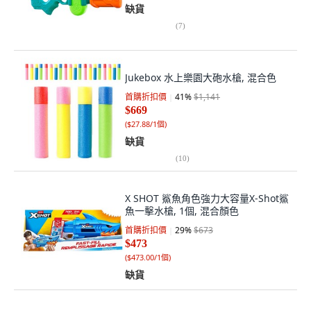
缺貨
(
7
)
Jukebox 水上樂園大砲水槍, 混合色
首購折扣價
41
%
$1,141
$669
(
$27.88/1個
)
缺貨
(
10
)
X SHOT 鯊魚角色強力大容量X-Shot鯊
魚一擊水槍, 1個, 混合顏色
首購折扣價
29
%
$673
$473
(
$473.00/1個
)
缺貨