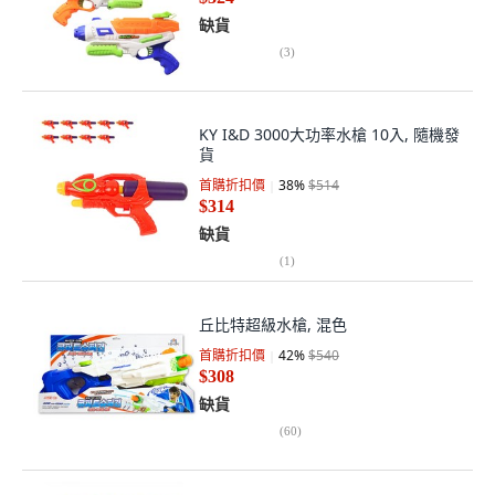
缺貨
(
3
)
KY I&D 3000大功率水槍 10入, 隨機發
貨
首購折扣價
38
%
$514
$314
缺貨
(
1
)
丘比特超級水槍, 混色
首購折扣價
42
%
$540
$308
缺貨
(
60
)