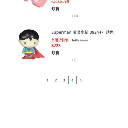
(
$223.00/1個
)
缺貨
(
15
)
Superman 噴濺水槍 382447, 藍色
首購折扣價
64
%
$632
$223
缺貨
(
1
)
1
2
3
5
4