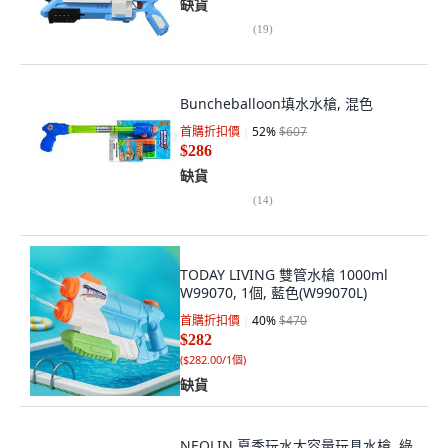
缺貨
(
19
)
Buncheballoon填水水槍, 混色
首購折扣價
52
%
$607
$286
缺貨
(
14
)
TODAY LIVING 雙管水槍 1000ml
W99070, 1個, 藍色(W99070L)
首購折扣價
40
%
$470
$282
(
$282.00/1個
)
缺貨
NEOLIN 夏季玩水大容量玩具水槍, 綠