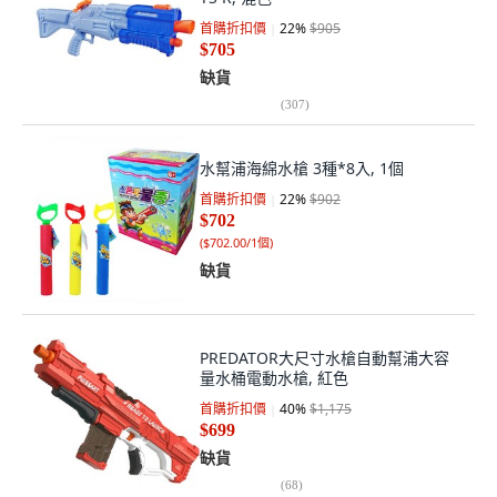
首購折扣價
22
%
$905
$705
缺貨
(
307
)
水幫浦海綿水槍 3種*8入, 1個
首購折扣價
22
%
$902
$702
(
$702.00/1個
)
缺貨
PREDATOR大尺寸水槍自動幫浦大容
量水桶電動水槍, 紅色
首購折扣價
40
%
$1,175
$699
缺貨
(
68
)