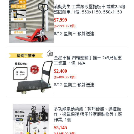
滾動先生 工業級液壓拖板車 載重2.5噸
堅固耐用, 1個, 550x1150, 550x1150
$7,999
(
$7999.00/1個
)
8/12 星期三
預計送達
金星車輪 四輪塑鋼手推車 2x3尺耐重
工業車, 1個, N/A
$2,400
(
$2400.00/1個
)
8/12 星期三
預計送達
多功能電動葫蘆：輕巧便攜、遙控操
作、過載保護 適用於家庭裝修與工廠
作業, 1個
$5,145
(
$5145.00/1個
)