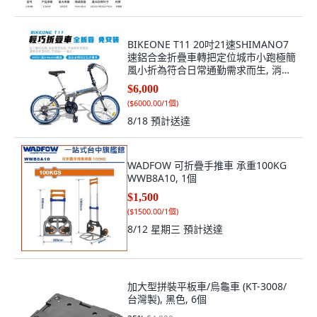
BIKEONE T11 20吋21速SHIMANO7
速鋁合金折疊車轉把定位城市小跑極簡
風小折為符合日常通勤需求而生, 消光
灰, 1個
$6,000
(
$6000.00/1個
)
8/18
預計送達
WADFOW 可折疊手推車 承重100KG
WWB8A10, 1個
$1,500
(
$1500.00/1個
)
8/12 星期三
預計送達
加大型拼裝平板車/烏龜車 (KT-3008/
台灣製), 黑色, 6個