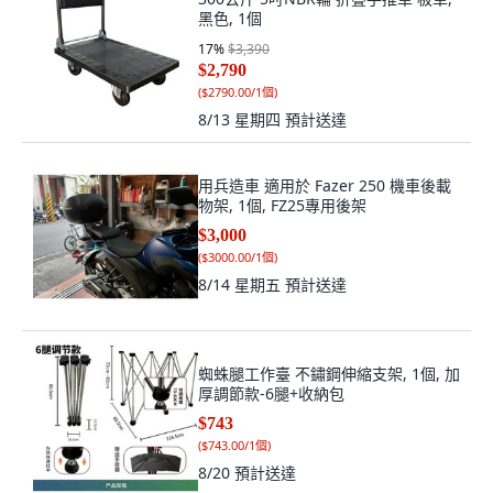
黑色, 1個
17
%
$3,390
$2,790
(
$2790.00/1個
)
8/13 星期四
預計送達
用兵造車 適用於 Fazer 250 機車後載
物架, 1個, FZ25專用後架
$3,000
(
$3000.00/1個
)
8/14 星期五
預計送達
蜘蛛腿工作臺 不鏽鋼伸縮支架, 1個, 加
厚調節款-6腿+收納包
$743
(
$743.00/1個
)
8/20
預計送達