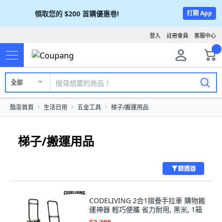
領取您的
$200
首購優惠卷!
打開 App
登入
註冊會員
客服中心
全部
酷澎首頁
生活日用
五金工具
梯子/搬運用品
梯子/搬運用品
篩選器
CODELIVING 2合1摺疊手拉車 購物搬
運神器 輕巧便攜 省力耐用, 黑米, 1箱