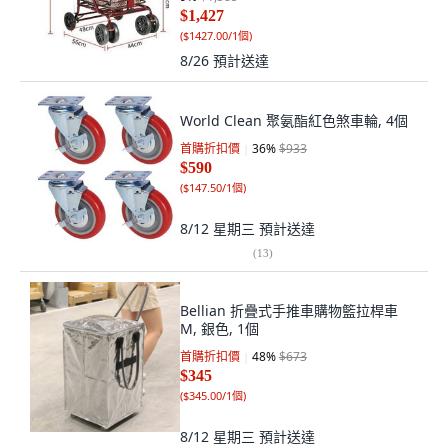
$1,427
(
$1427.00/1個
)
8/26
預計送達
World Clean 聚氨酯紅色煞車輪, 4個
首購折扣價
36
%
$933
$590
(
$147.50/1個
)
8/12 星期三
預計送達
(
13
)
Bellian 折疊式手推車購物籃拉桿車
M, 銀色, 1個
首購折扣價
48
%
$673
$345
(
$345.00/1個
)
8/12 星期三
預計送達