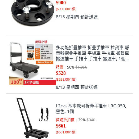
$900
(
$900.00/1個
)
8/13 星期四
預計送達
多功能折疊推車 折疊手推車 拉貨車 靜
音輪摺叠手推車 平板車 手拉車 搬貨車
搬運推車 手推車 手拉車 搬運車, 1個,
普通66x40輕靜音100斤（台灣現貨）
特價
50
%
$1,056
$528
(
$528.00/1個
)
8/13 星期四
預計送達
L2rvs 基本款可折疊手推車 LRC-050,
黑色, 1個
首購折扣價
29
%
$940
$661
(
$661.00/1個
)