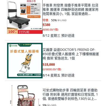
手推車 附發票 摺疊手推車平闆車 拉貨
推車 搬運車 四輪靜音送綁繩 搬運家用
拖闆車推貨小, 1個, 家庭普通款
66*40cm輕靜音100斤,-送彈力綁繩,
特價
50
%
$1,160
N/A
$580
(
$580.00/1個
)
8/12 星期三
預計送達
艾護康 益達DOCTOR'S FRIEND DF-
850折疊式雙人搬運椅 上下樓樓梯搬運
椅 擔架 緊急逃生, 1個
$18,000
(
$18000.00/1個
)
8/14 星期五
預計送達
可坐式購物助步車 四輪買菜車 折疊助
行器 附剎車 適用於露營和日常採買, 1
個, 普通款雙輪手剎棕色,130斤以上買
胖人款
9
%
$1,585