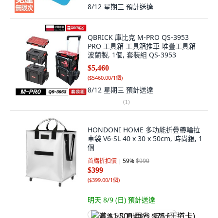
8/12 星期三
預計送達
QBRICK 庫比克 M-PRO QS-3953
PRO 工具箱 工具箱推車 堆疊工具箱
波蘭製, 1個, 套裝組 QS-3953
$5,460
(
$5460.00/1個
)
8/12 星期三
預計送達
(
1
)
HONDONI HOME 多功能折疊帶輪拉
車袋 V6-SL 40 x 30 x 50cm, 時尚銀, 1
個
首購折扣價
59
%
$990
$399
(
$399.00/1個
)
明天 8/9 (日)
預計送達
满 $1,500 再省 $75 (王道卡)