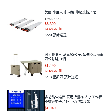
美國 小巨人 多規格 伸縮跳板, 1個
13
%
$7,820
$6,800
(
$6800.00/1個
)
8/20
預計送達
可折疊推車 承重90公斤, 延伸桌板萬向
四輪咖啡, 1個
$1,490
(
$1490.00/1個
)
8/13 星期四
預計送達
多功能伸縮梯 家用折疊梯 人字工作梯
不鏽鋼梯子, 1個, 人字梯2.3米
$1,949