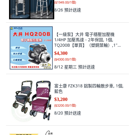
(
$1949.00/1個
)
8/26
預計送達
【一級泵】大井 電子穩壓加壓機
1/4HP 加壓馬達 - 2年保固, 1個,
TQ200B【單買】（塑鋼葉輪）,1"
(25mm) /220V
$4,300
(
$4300.00/1個
)
8/12 星期三
預計送達
富士康 FZK318 鋁製四輪散步車, 1個,
藍色
$3,200
(
$3200.00/1個
)
8/20
預計送達