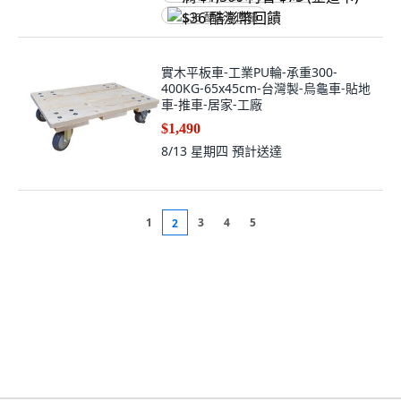
$36 酷澎幣回饋
實木平板車-工業PU輪-承重300-
400KG-65x45cm-台灣製-烏龜車-貼地
車-推車-居家-工廠
$1,490
8/13 星期四
預計送達
1
3
4
5
2