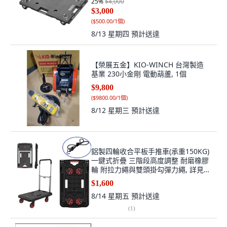
25
%
$4,000
$3,000
(
$500.00/1個
)
8/13 星期四
預計送達
【榮展五金】KIO-WINCH 台灣製造
基業 230小金剛 電動葫蘆, 1個
$9,800
(
$9800.00/1個
)
8/12 星期三
預計送達
鋁製四輪收合平板手推車(承重150KG)
一鍵式折疊 三階段高度調整 耐磨橡膠
輪 附拉力繩與雙頭掛勾彈力繩, 詳見包
裝, 詳見包裝
$1,600
8/14 星期五
預計送達
(
1
)