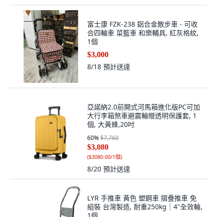
富士康 FZK-238 鋁合金散步車 - 可收
合四輪車 菜籃車 和樂輔具, 紅灰格紋,
1個
$3,000
8/18
預計送達
亞諾納2.0前開式河馬箱進化版PC可加
大行李箱煞車避震輪贈透明保護套, 1
個, 大黃蜂,20吋
60
%
$7,760
$3,080
(
$3080.00/1個
)
8/20
預計送達
LYR 手推車 黃色 塑鋼車 摺疊推車 免
組裝 台灣製造, 耐重250kg｜4"全效輪,
1個