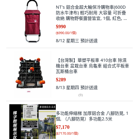
NT's 鋁合金超大輪保冷購物車(600D
防水牛津布) 輕巧耐用 大容量 可折疊
收納 購物野餐露營皆宜, 1個, 紅色, 紅
色
$990
(
$990.00/1個
)
8/12 星期三
預計送達
【台灣製】華塑平板車 410台車 除濕
機台車 盆栽台車 烏龜車 組合式平板車
瓦斯桶台車
$289
8/13 星期四
預計送達
(
9
)
多功能伸縮梯 加厚鋁合金 八腳防晃, 1
個, （八腳防晃）多功能2.5米
$7,170
(
$7170.00/1個
)