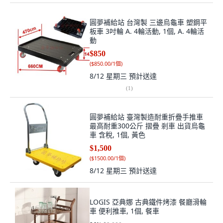
圓夢補給站 台灣製 三邊烏龜車 塑鋼平
板車 3吋輪 A. 4輪活動, 1個, A. 4輪活
動
$850
(
$850.00/1個
)
8/12 星期三
預計送達
(
1
)
圓夢補給站 臺灣製造耐重折疊手推車
最高耐重300公斤 摺疊 剎車 出貨烏龜
車 含稅, 1個, 黃色
$1,500
(
$1500.00/1個
)
8/12 星期三
預計送達
LOGIS 亞典娜 古典鐵件烤漆 餐廳滑輪
車 便利推車, 1個, 餐車