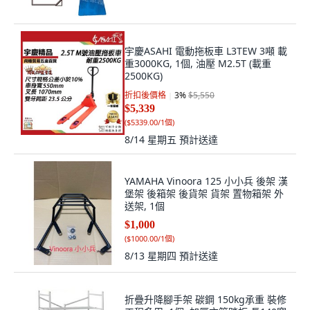
宇慶ASAHI 電動拖板車 L3TEW 3噸 載
重3000KG, 1個, 油壓 M2.5T (載重
2500KG)
折扣後價格
3
%
$5,550
$5,339
(
$5339.00/1個
)
8/14 星期五
預計送達
YAMAHA Vinoora 125 小小兵 後架 漢
堡架 後箱架 後貨架 貨架 置物箱架 外
送架, 1個
$1,000
(
$1000.00/1個
)
8/13 星期四
預計送達
折疊升降腳手架 碳鋼 150kg承重 裝修