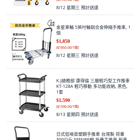
8/12 星期三
預計送達
金星車輪 5英吋輪鋁合金伸縮手推車, 1
個
$1,850
(
$1850.00/1個
)
8/12 星期三
預計送達
K.J總務部 康得倫 三層輕巧型工作推車
KT-128A 輕巧移動 多功能收納, 黑色,
1套
$1,590
(
$1590.00/1個
)
8/13 星期四
預計送達
日式低噪音塑鋼手推車 台灣製 荷重
300公斤 5吋NBR輪 折疊手推車 板車,