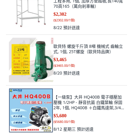
工程多用, 1個, 加厚方管踏板,長140寬
70高165（萬向剎車輪）
$2,302
(
$2302.00/1個
)
8/22
預計送達
歐貝特 螺旋千斤頂 8噸 機械式 齒輪立
式, 1個, 25T螺旋（歐貝特品牌）
$3,465
(
$3465.00/1個
)
8/20
預計送達
【一級泵】大井 HQ400B 電子穩壓加
壓機 1/2HP - 靜音抗菌 白鐵葉輪 保固
2年, 1個, HQ400B ＋白鐵馬達架,3/4"
(20mm) /220V
$5,680
(
$5680.00/1個
)
8/12 星期三
預計送達