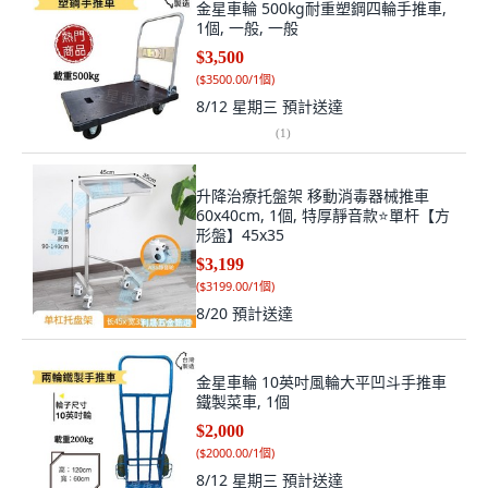
金星車輪 500kg耐重塑鋼四輪手推車,
1個, 一般, 一般
$3,500
(
$3500.00/1個
)
8/12 星期三
預計送達
(
1
)
升降治療托盤架 移動消毒器械推車
60x40cm, 1個, 特厚靜音款⭐單杆【方
形盤】45x35
$3,199
(
$3199.00/1個
)
8/20
預計送達
金星車輪 10英吋風輪大平凹斗手推車
鐵製菜車, 1個
$2,000
(
$2000.00/1個
)
8/12 星期三
預計送達