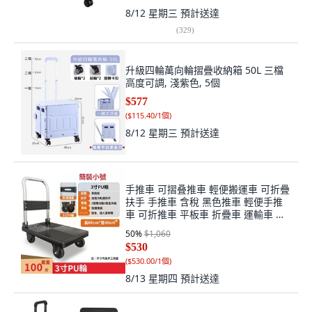
8/12 星期三
預計送達
(
329
)
升級四輪萬向輪摺疊收納箱 50L 三檔
高度可調, 淺紫色, 5個
$577
(
$115.40/1個
)
8/12 星期三
預計送達
手推車 可摺叠推車 輕便搬運車 可折疊
扶手 手推車 含稅 黑色推車 輕便手推
車 可折推車 平板車 折疊車 運輸車 手
拉車 推車, 1個, 普通66x40輕靜音100
50
%
$1,060
斤（台灣現貨）, 普通66x40輕靜音
$530
100斤
(
$530.00/1個
)
8/13 星期四
預計送達