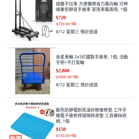
摺疊手拉車 方便攜帶省力萬向輪 可伸
縮重型靜音手推車 家用車載兩用, 1個
$720
(
$720.00/1個
)
8/12 星期三
預計送達
金星車輪 2x3尺鐵製手推車, 1個, 活動
手把+不打氣輪
$2,800
(
$2800.00/1個
)
8/12 星期三
預計送達
藍色防靜電耐高溫矽膠維修墊 工作手
機電子維修焊接隔熱桌墊 工具螺絲收
納, 1個
$150
(
$150.00/1個
)