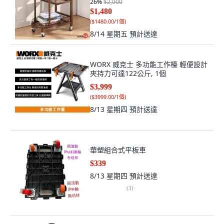
26
%
$2,000
$1,480
(
$1480.00/1個
)
8/14 星期五
預計送達
WORX 威克士 多功能工作檯 輕便設計
夾持力可達122公斤, 1個
$3,999
(
$3999.00/1個
)
8/13 星期四
預計送達
華塑組合式平板車
$339
8/13 星期四
預計送達
(
3
)