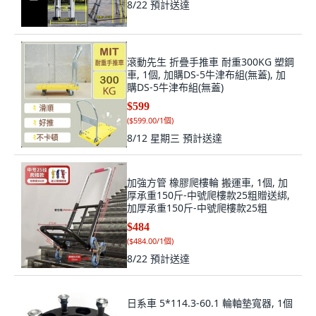
8/22
預計送達
滾動先生 折疊手推車 耐重300KG 塑鋼
車, 1個, 加購DS-5牛津布組(無蓋), 加
購DS-5牛津布組(無蓋)
$599
(
$599.00/1個
)
8/12 星期三
預計送達
加強方管 橡膠爬樓輪 搬運車, 1個, 加
厚承重150斤-中號爬樓款25粗贈送綁,
加厚承重150斤-中號爬樓款25粗
$484
(
$484.00/1個
)
8/22
預計送達
日系車 5*114.3-60.1 輪軸墊寬器, 1個