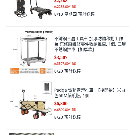
$2,288
(
$2288.00/1個
)
8/13 星期四
預計送達
不鏽鋼三層工具車 加厚防鏽移動工作
台 汽修廠維修零件收納推車, 1個, 二層
不銹鋼推車【加厚款】
$3,507
(
$3507.00/1個
)
8/20
預計送達
Padqa 電動露營推車, 【後開款】米白
色6KM續航版, 1個
$6,800
(
$6800.00/1個
)
8/20
預計送達