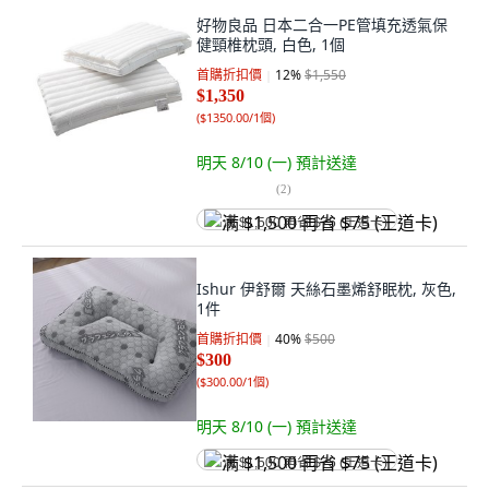
好物良品 日本二合一PE管填充透氣保
健頸椎枕頭, 白色, 1個
首購折扣價
12
%
$1,550
$1,350
(
$1350.00/1個
)
明天 8/10 (一)
預計送達
(
2
)
满 $1,500 再省 $75 (王道卡)
Ishur 伊舒爾 天絲石墨烯舒眠枕, 灰色,
1件
首購折扣價
40
%
$500
$300
(
$300.00/1個
)
明天 8/10 (一)
預計送達
满 $1,500 再省 $75 (王道卡)