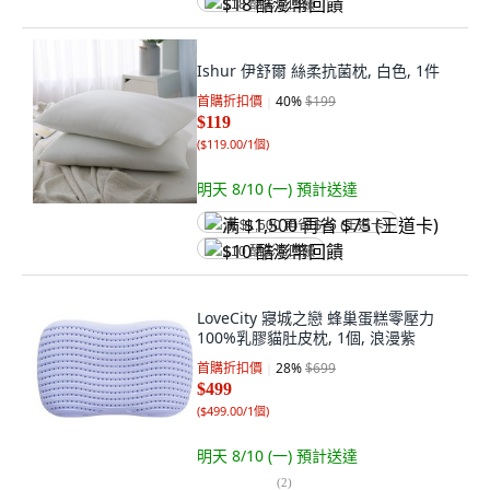
$18 酷澎幣回饋
Ishur 伊舒爾 絲柔抗菌枕, 白色, 1件
首購折扣價
40
%
$199
$119
(
$119.00/1個
)
明天 8/10 (一)
預計送達
满 $1,500 再省 $75 (王道卡)
$10 酷澎幣回饋
LoveCity 寢城之戀 蜂巢蛋糕零壓力
100%乳膠貓肚皮枕, 1個, 浪漫紫
首購折扣價
28
%
$699
$499
(
$499.00/1個
)
明天 8/10 (一)
預計送達
(
2
)