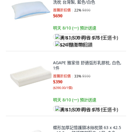
洗枕 台灣製, 藍色/白色
首購折扣價
22
%
$890
$690
明天 8/10 (一)
預計送達
满 $1,500 再省 $75 (王道卡)
$24 酷澎幣回饋
AGAPE 雅家倍 舒適弧形乳膠枕, 白色,
1件
首購折扣價
33
%
$590
$390
(
$390.00/1個
)
明天 8/10 (一)
預計送達
满 $1,500 再省 $75 (王道卡)
蝶形加厚記憶護頸冰絲枕頭 63 x 42.5