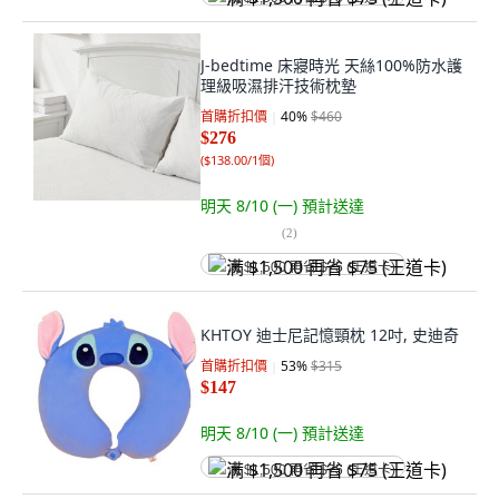
J-bedtime 床寢時光 天絲100%防水護
理級吸濕排汗技術枕墊
首購折扣價
40
%
$460
$276
(
$138.00/1個
)
明天 8/10 (一)
預計送達
(
2
)
满 $1,500 再省 $75 (王道卡)
KHTOY 迪士尼記憶頸枕 12吋, 史迪奇
首購折扣價
53
%
$315
$147
明天 8/10 (一)
預計送達
满 $1,500 再省 $75 (王道卡)