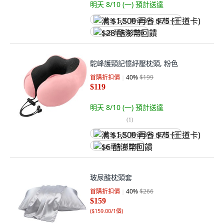
明天 8/10 (一)
預計送達
满 $1,500 再省 $75 (王道卡)
$28 酷澎幣回饋
駝峰護頸記憶紓壓枕頭, 粉色
首購折扣價
40
%
$199
$119
明天 8/10 (一)
預計送達
(
1
)
满 $1,500 再省 $75 (王道卡)
$6 酷澎幣回饋
玻尿酸枕頭套
首購折扣價
40
%
$266
$159
(
$159.00/1個
)