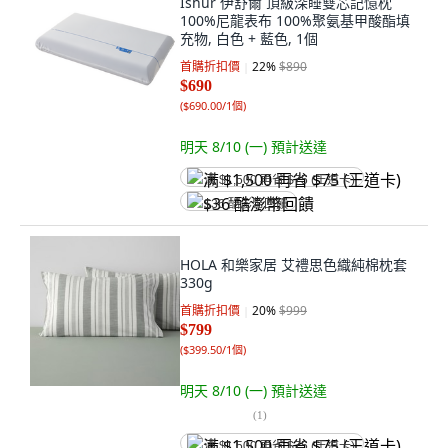
Ishur 伊舒爾 頂級深睡雙芯記憶枕
100%尼龍表布 100%聚氨基甲酸酯填
充物, 白色 + 藍色, 1個
首購折扣價
22
%
$890
$690
(
$690.00/1個
)
明天 8/10 (一)
預計送達
满 $1,500 再省 $75 (王道卡)
$36 酷澎幣回饋
HOLA 和樂家居 艾禮思色織純棉枕套
330g
首購折扣價
20
%
$999
$799
(
$399.50/1個
)
明天 8/10 (一)
預計送達
(
1
)
满 $1,500 再省 $75 (王道卡)