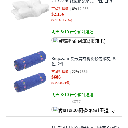
x 13.8cm 舒緩頸部壓力, 1個, 白色
首購折扣價
8
%
$2,356
$2,156
(
$2156.00/1個
)
明天 8/10 (一)
預計送達
最高再省 $108 (王道卡)
Begozani 長形扁柏蕎麥穀物頸枕, 藍
色, 2件
首購折扣價
22
%
$886
$686
(
$343.00/1個
)
明天 8/10 (一)
預計送達
(
3770
)
满 $1,500 再省 $75 (王道卡)
SU-ZI AS 快眠止鼾枕 專用枕套 公司貨