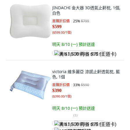
JINDACHI 金大器 3D透氣止鼾枕, 1個,
白色
首購折扣價
25
%
$799
$599
(
$599.00/1個
)
明天 8/10 (一)
預計送達
满 $1,500 再省 $75 (王道卡)
victoria 維多麗亞 涼感止鼾透氣枕, 藍
色, 1個
首購折扣價
33
%
$590
$390
(
$390.00/1個
)
明天 8/10 (一)
預計送達
(
1
)
满 $1,500 再省 $75 (王道卡)