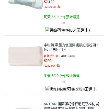
$2,120
(
$2120.00/1個
)
明天 8/10 (一)
預計送達
(
3
)
最高再省 $106 (王道卡)
中聯興 零壓力慢回彈護頸記憶枕頭 1
個, 米白色, 1入
首購折扣價
40
%
$488
$292
(
$292.00/1個
)
明天 8/10 (一)
預計送達
(
1
)
满 $1,500 再省 $75 (王道卡)
ANTIAN 慢回彈記憶棉助眠頸椎枕 舒
適麵包軟枕頭 午休睡覺頭枕, 粉色