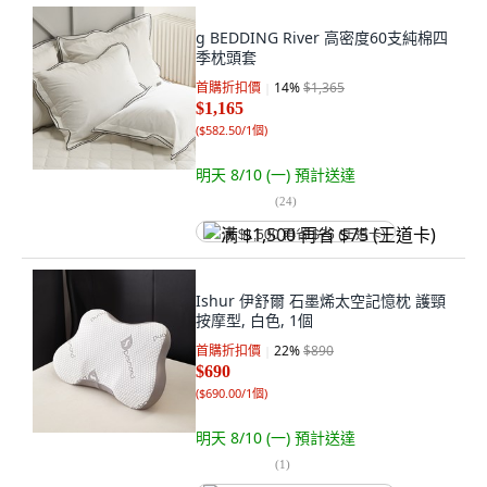
g BEDDING River 高密度60支純棉四
季枕頭套
首購折扣價
14
%
$1,365
$1,165
(
$582.50/1個
)
明天 8/10 (一)
預計送達
(
24
)
满 $1,500 再省 $75 (王道卡)
Ishur 伊舒爾 石墨烯太空記憶枕 護頸
按摩型, 白色, 1個
首購折扣價
22
%
$890
$690
(
$690.00/1個
)
明天 8/10 (一)
預計送達
(
1
)