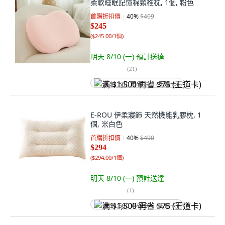
柔軟睡眠記憶棉頸椎枕, 1個, 粉色
首購折扣價
40
%
$409
$245
(
$245.00/1個
)
明天 8/10 (一)
預計送達
(
21
)
满 $1,500 再省 $75 (王道卡)
E-ROU 伊柔寢飾 天然機能乳膠枕, 1
個, 米白色
首購折扣價
40
%
$490
$294
(
$294.00/1個
)
明天 8/10 (一)
預計送達
(
1
)
满 $1,500 再省 $75 (王道卡)