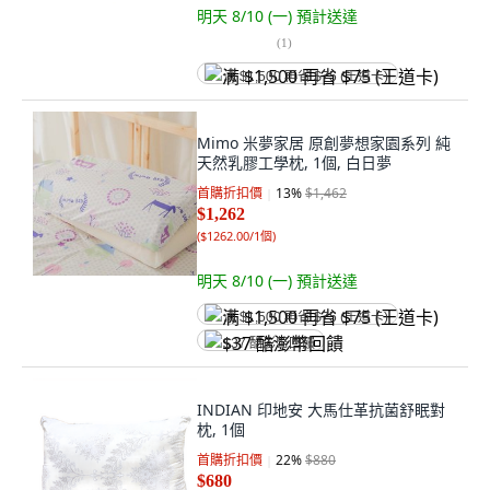
明天 8/10 (一)
預計送達
(
1
)
满 $1,500 再省 $75 (王道卡)
Mimo 米夢家居 原創夢想家園系列 純
天然乳膠工學枕, 1個, 白日夢
首購折扣價
13
%
$1,462
$1,262
(
$1262.00/1個
)
明天 8/10 (一)
預計送達
满 $1,500 再省 $75 (王道卡)
$37 酷澎幣回饋
INDIAN 印地安 大馬仕革抗菌舒眠對
枕, 1個
首購折扣價
22
%
$880
$680