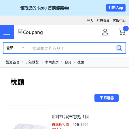
領取您的
$200
首購優惠卷!
打開 App
登入
註冊會員
客服中心
全部
酷澎首頁
火箭速配
室內家居
寢具
枕頭
枕頭
篩選器
珍珠杜拜扭花枕, 1個
首購折扣價
40
%
$490