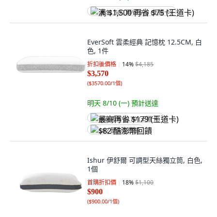
满 $1,500 再省 $75 (王道卡)
EverSoft 雲柔經典 記憶枕 12.5CM, 白
色, 1件
折扣後價格
14
%
$4,185
$3,570
(
$3570.00/1個
)
明天 8/10 (一)
預計送達
最高再省 $179 (王道卡)
$82 酷澎幣回饋
Ishur 伊舒爾 可調型天絲獨立筒, 白色,
1個
首購折扣價
18
%
$1,100
$900
(
$900.00/1個
)