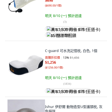
$690
(
$690.00/1個
)
明天 8/10 (一)
預計送達
(
3
)
满 $1,500 再省 $75 (王道卡)
$5 酷澎幣回饋
C-guard 可水洗記憶枕, 白色, 1個
首購折扣價
13
%
$1,456
$1,256
(
$1256.00/1個
)
明天 8/10 (一)
預計送達
(
1834
)
满 $1,500 再省 $75 (王道卡)
Ishur 伊舒爾 動物造型U型護頸枕, 灰
色貓咪