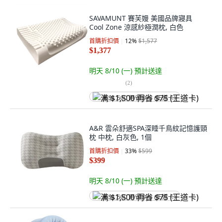
SAVAMUNT 賽芙嫚 美國品牌寢具
Cool Zone 涼感紗極潤枕, 白色
首購折扣價
12
%
$1,577
$1,377
明天 8/10 (一)
預計送達
(
2
)
满 $1,500 再省 $75 (王道卡)
A&R 雲朵舒適SPA深睡千鳥紋記憶護頸
枕 中枕, 白灰色, 1個
首購折扣價
33
%
$599
$399
明天 8/10 (一)
預計送達
满 $1,500 再省 $75 (王道卡)