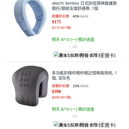
akechi kenkou 日式防低頭神器護頸
頸托/頸部支撐舒適帶, 1個
首購折扣價
40
%
$293
$175
(
$175.00/1個
)
明天 8/10 (一)
預計送達
(
2
)
满 $1,500 再省 $75 (王道卡)
多功能趴睡仰睡秒睡記憶棉兩用枕, 1
個, 深灰色
首購折扣價
33
%
$590
$390
(
$390.00/1個
)
明天 8/10 (一)
預計送達
(
1
)
满 $1,500 再省 $75 (王道卡)