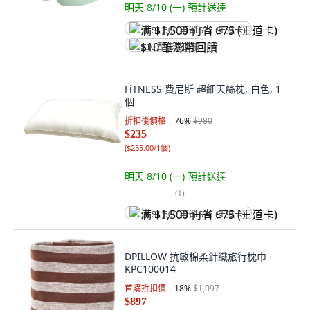
明天 8/10 (一)
預計送達
满 $1,500 再省 $75 (王道卡)
$10 酷澎幣回饋
FiTNESS 費尼斯 超細天絲枕, 白色, 1
個
折扣後價格
76
%
$980
$235
(
$235.00/1個
)
明天 8/10 (一)
預計送達
(
1
)
满 $1,500 再省 $75 (王道卡)
DPILLOW 抗敏棉柔針織旅行枕巾
KPC100014
首購折扣價
18
%
$1,097
$897