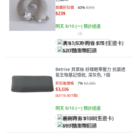
首購折扣價
40
%
$399
$239
明天 8/10 (一)
預計送達
(
3
)
满 $1,500 再省 $75 (王道卡)
$20 酷澎幣回饋
Betrise 貝翠絲 好睡眠零壓力 抗菌透
氣生物基記憶枕, 深灰色, 1個
折扣後價格
7
%
$3,380
$3,116
(
$3116.00/1個
)
明天 8/10 (一)
預計送達
最高再省 $156 (王道卡)
$93 酷澎幣回饋