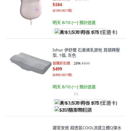
$184
(
$184.00/1個
)
明天 8/10 (一)
預計送達
满 $1,500 再省 $75 (王道卡)
Ishur 伊舒爾 石墨烯乳膠枕 肩頸釋壓
型, 1個, 灰色
首購折扣價
28
%
$699
$499
(
$499.00/1個
)
明天 8/10 (一)
預計送達
(
1
)
满 $1,500 再省 $75 (王道卡)
$35 酷澎幣回饋
寢室安居 超透氣COOL涼感立體Q彈水