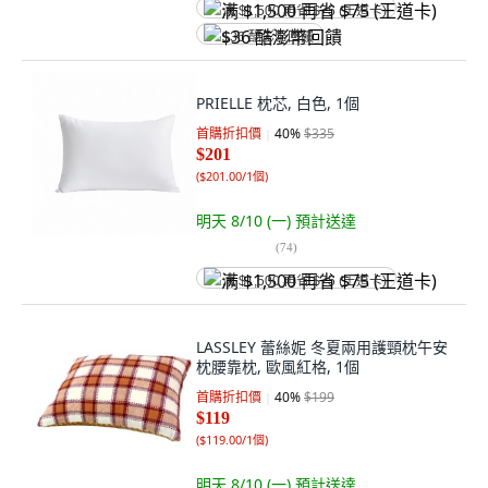
满 $1,500 再省 $75 (王道卡)
$36 酷澎幣回饋
PRIELLE 枕芯, 白色, 1個
首購折扣價
40
%
$335
$201
(
$201.00/1個
)
明天 8/10 (一)
預計送達
(
74
)
满 $1,500 再省 $75 (王道卡)
LASSLEY 蕾絲妮 冬夏兩用護頸枕午安
枕腰靠枕, 歐風紅格, 1個
首購折扣價
40
%
$199
$119
(
$119.00/1個
)
明天 8/10 (一)
預計送達