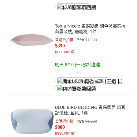
$33 酷澎幣回饋
Tonia Nicole 東妮寢飾 調色盤彈芯抗
菌雲朵枕, 珊瑚粉, 1件
首購折扣價
73
%
$1,300
$350
(
$350.00/1個
)
明天 8/10 (一)
預計送達
(
2
)
满 $1,500 再省 $75 (王道卡)
$17 酷澎幣回饋
BLUE BIRD BEDDING 青鳥家居 貓耳
記憶枕, 藍色, 1件
首購折扣價
18
%
$1,080
$880
(
$880.00/1個
)