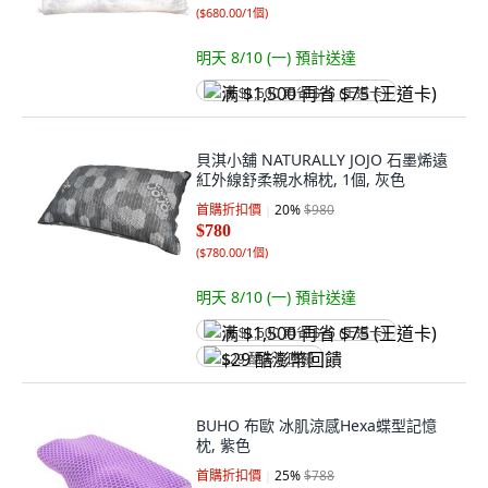
(
$680.00/1個
)
明天 8/10 (一)
預計送達
满 $1,500 再省 $75 (王道卡)
貝淇小舖 NATURALLY JOJO 石墨烯遠
紅外線舒柔親水棉枕, 1個, 灰色
首購折扣價
20
%
$980
$780
(
$780.00/1個
)
明天 8/10 (一)
預計送達
满 $1,500 再省 $75 (王道卡)
$29 酷澎幣回饋
BUHO 布歐 冰肌涼感Hexa蝶型記憶
枕, 紫色
首購折扣價
25
%
$788