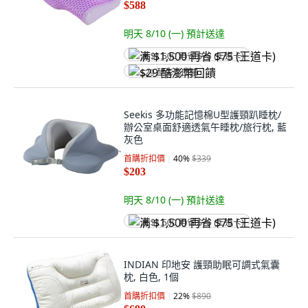
$588
明天 8/10 (一)
預計送達
满 $1,500 再省 $75 (王道卡)
$29 酷澎幣回饋
Seekis 多功能記憶棉U型護頸趴睡枕/
辦公室桌面舒適透氣午睡枕/旅行枕, 藍
灰色
首購折扣價
40
%
$339
$203
明天 8/10 (一)
預計送達
满 $1,500 再省 $75 (王道卡)
INDIAN 印地安 護頸助眠可調式氣囊
枕, 白色, 1個
首購折扣價
22
%
$890