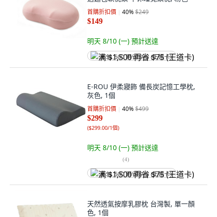
首購折扣價
40
%
$249
$149
明天 8/10 (一)
預計送達
满 $1,500 再省 $75 (王道卡)
E-ROU 伊柔寢飾 備長炭記憶工學枕,
灰色, 1個
首購折扣價
40
%
$499
$299
(
$299.00/1個
)
明天 8/10 (一)
預計送達
(
4
)
满 $1,500 再省 $75 (王道卡)
天然透氣按摩乳膠枕 台灣製, ​單一顏
色, 1個