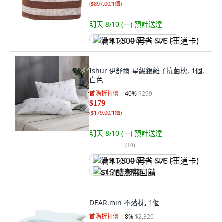
(
$897.00/1個
)
明天 8/10 (一)
預計送達
满 $1,500 再省 $75 (王道卡)
Ishur 伊舒爾 星級銀離子抗菌枕, 1個,
白色
首購折扣價
40
%
$299
$179
(
$179.00/1個
)
明天 8/10 (一)
預計送達
(
10
)
满 $1,500 再省 $75 (王道卡)
$15 酷澎幣回饋
DEAR.min 不落枕, 1個
首購折扣價
8
%
$2,320