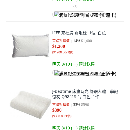
(
1
)
满 $1,500 再省 $75 (王道卡)
LIFE 來福牌 羽毛枕, 1個, 白色
首購折扣價
14
%
$1,400
$1,200
(
$1200.00/1個
)
明天 8/10 (一)
預計送達
满 $1,500 再省 $75 (王道卡)
J-bedtime 床寢時光 舒眠人體工學記
憶枕 Q9841S-1, 白色, 1件
首購折扣價
33
%
$590
$390
(
$390.00/1個
)
明天 8/10 (一)
預計送達