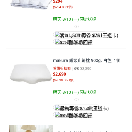
$294
(
$294.00/1個
)
明天 8/10 (一)
預計送達
(
2
)
满 $1,500 再省 $75 (王道卡)
$15 酷澎幣回饋
makura 護頸止鼾枕 900g, 白色, 1個
首購折扣價
6
%
$2,890
$2,690
(
$2690.00/1個
)
明天 8/10 (一)
預計送達
(
3
)
最高再省 $135 (王道卡)
$87 酷澎幣回饋