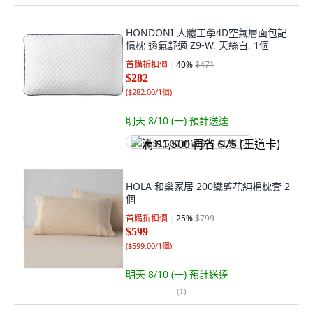
HONDONI 人體工學4D空氣層面包記
憶枕 透氣舒適 Z9-W, 天絲白, 1個
首購折扣價
40
%
$471
$282
(
$282.00/1個
)
明天 8/10 (一)
預計送達
满 $1,500 再省 $75 (王道卡)
HOLA 和樂家居 200織剪花純棉枕套 2
個
首購折扣價
25
%
$799
$599
(
$599.00/1個
)
明天 8/10 (一)
預計送達
(
1
)