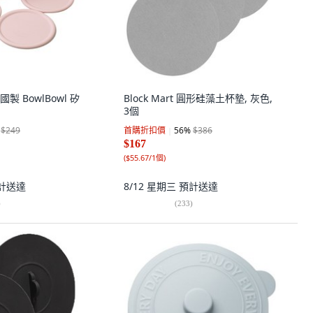
國製 BowlBowl 矽
Block Mart 圓形硅藻土杯墊, 灰色,
3個
$249
首購折扣價
56
%
$386
$167
(
$55.67/1個
)
計送達
8/12 星期三
預計送達
)
(
233
)