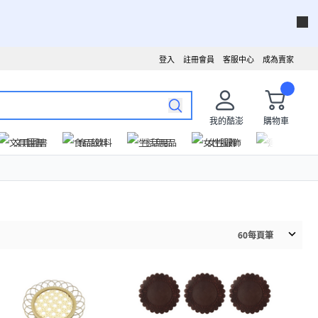
登入
註冊會員
客服中心
成為賣家
我的酷澎
購物車
文具圖書
食品飲料
生活用品
女性服飾
運動戶外
60
每頁筆