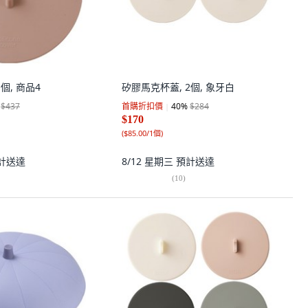
1個, 商品4
矽膠馬克杯蓋, 2個, 象牙白
$437
首購折扣價
40
%
$284
$170
(
$85.00/1個
)
計送達
8/12 星期三
預計送達
(
10
)