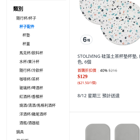
類別
隨行杯/杯子
杯子配件
杯墊
杯蓋
馬克杯/飲料杯
STOLIVING 硅藻土茶杯墊杯墊,
色, 6個
水杯/果汁杯
隨行杯/冷飲杯
首購折扣價
40
%
$216
$129
咖啡杯/茶杯
(
$21.50/1個
)
玻璃杯/啤酒杯
8/12 星期三
預計送達
紅酒杯/香檳杯
燒酒/清酒/馬格利酒杯
洋酒杯/雞尾酒杯
酒瓶/酒器組
鍋具