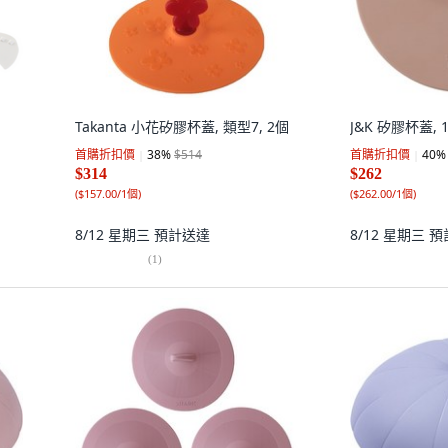
Takanta 小花矽膠杯蓋, 類型7, 2個
J&K 矽膠杯蓋, 
首購折扣價
38
%
$514
首購折扣價
40
%
$314
$262
(
$157.00/1個
)
(
$262.00/1個
)
8/12 星期三
預計送達
8/12 星期三
預
(
1
)