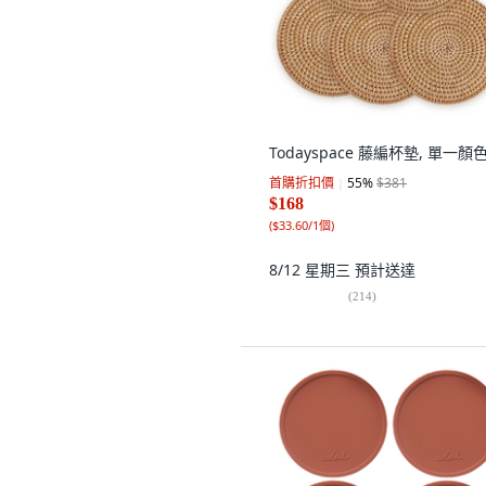
Todayspace 藤編杯墊, 單一顏
首購折扣價
55
%
$381
$168
(
$33.60/1個
)
8/12 星期三
預計送達
(
214
)