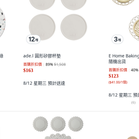
 綠
ade.l 圓形矽膠杯墊
E Home Baki
隨機出貨
首購折扣價
89
%
$1,508
首購折扣價
40
%
$163
$123
(
$41.00/1個
)
8/12 星期三
預計送達
8/12 星期三
預
(
6
)