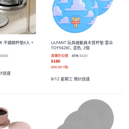
ER 不鏽鋼杯墊6入 +
LiLFANT 玩具總動員木質杯墊 雲朵
TOY5428C, 混色, 2個
$585
首購折扣價
45
%
$329
$180
(
$90.00/1個
)
計送達
8/12 星期三
預計送達