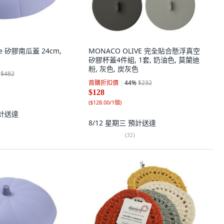
le 矽膠南瓜蓋 24cm,
MONACO OLIVE 完全貼合懸浮真空
矽膠杯蓋4件組, 1套, 奶油色, 莫蘭迪
粉, 灰色, 炭灰色
$482
首購折扣價
44
%
$232
$128
(
$128.00/1個
)
計送達
8/12 星期三
預計送達
)
(
32
)