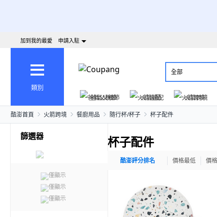
加到我的最愛
申請入駐
全部
類別
爸氣父親節
火箭速配
火箭跨境
酷澎首頁
火箭跨境
餐廚用品
隨行杯/杯子
杯子配件
篩選器
杯子配件
酷澎評分排名
價格最低
價
僅顯示
僅顯示
僅顯示