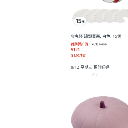
金鬼怪 罐頭蓋塞, 白色, 15個
首購折扣價
70
%
$415
$121
(
$8.07/1個
)
8/12 星期三
預計送達
(
66
)