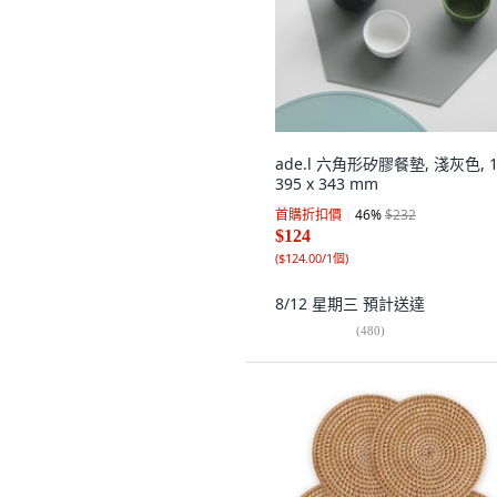
ade.l 六角形矽膠餐墊, 淺灰色, 1
395 x 343 mm
首購折扣價
46
%
$232
$124
(
$124.00/1個
)
8/12 星期三
預計送達
(
480
)