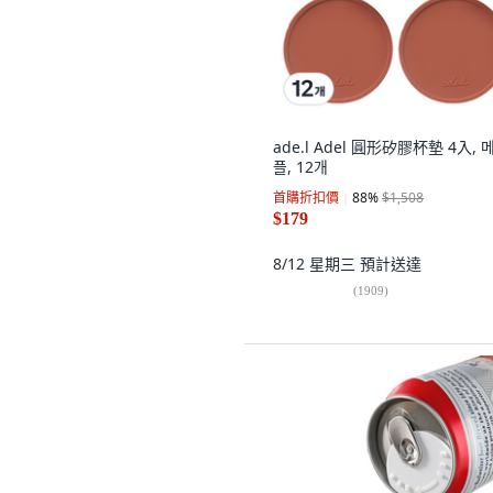
ade.l Adel 圓形矽膠杯墊 4入, 
플, 12개
首購折扣價
88
%
$1,508
$179
8/12 星期三
預計送達
(
1909
)