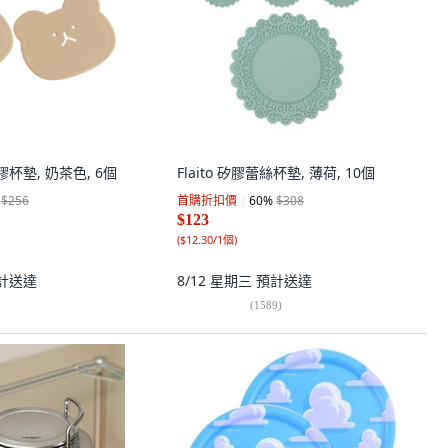
膠杯墊, 奶茶色, 6個
Flaito 矽膠蕾絲杯墊, 薄荷, 10個
$256
首購折扣價
60
%
$308
$123
(
$12.30/1個
)
計送達
8/12 星期三
預計送達
(
1589
)