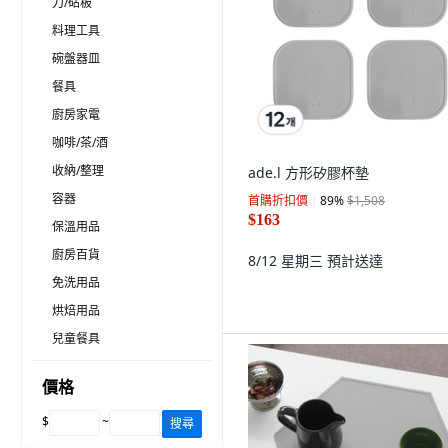
刀/砧板
料理工具
碗盤器皿
餐具
廚房家電
咖啡/茶/酒
收納/整理
ade.l 方形矽膠杯墊
容器
首購折扣價
89
%
$1,508
$163
保溫用品
廚房百貨
8/12 星期三
預計送達
免洗用品
烘焙用品
兒童餐具
價格
$
~
搜尋