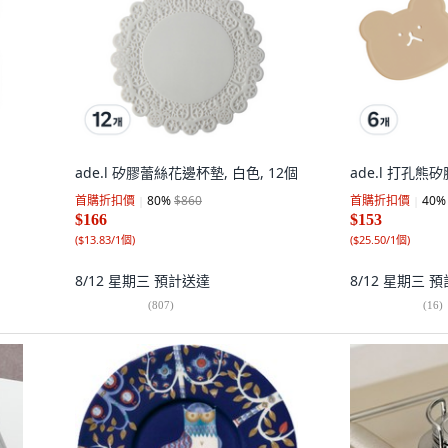
ade.l 矽膠蕾絲花邊杯墊, 白色, 12個
ade.l 打孔熊矽
首購折扣價
80
%
$860
首購折扣價
40
%
$166
$153
(
$13.83/1個
)
(
$25.50/1個
)
8/12 星期三
預計送達
8/12 星期三
預
(
807
)
(
16
)