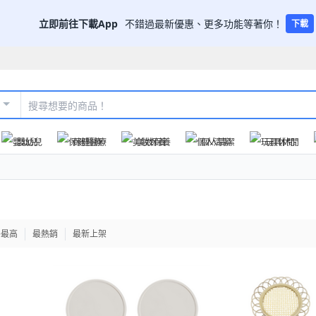
立即前往下載App
不錯過最新優惠、更多功能等著你！
下載
嬰幼兒
保健醫療
美妝保養
個人清潔
玩具休閒
格最高
最熱銷
最新上架