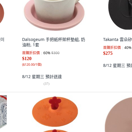
메이
Dalsogeum 手把紙杯架杯墊組, 奶
Takanta 雲
油粉, 1套
首購折扣價
40
%
首購折扣價
60
%
$300
$275
$120
(
$120.00/1個
)
8/12 星期三
預
8/12 星期三
預計送達
(
37
)