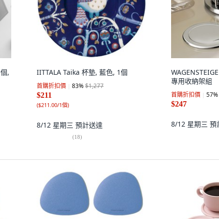
個,
IITTALA Taika 杯墊, 藍色, 1個
WAGENSTEIG
專用收納架組
首購折扣價
83
%
$1,277
首購折扣價
57
%
$211
$247
(
$211.00/1個
)
8/12 星期三
預
8/12 星期三
預計送達
(
18
)