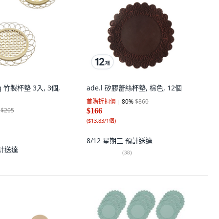
ng 竹製杯墊 3入, 3個,
ade.l 矽膠蕾絲杯墊, 棕色, 12個
首購折扣價
80
%
$860
$205
$166
(
$13.83/1個
)
8/12 星期三
預計送達
計送達
(
38
)