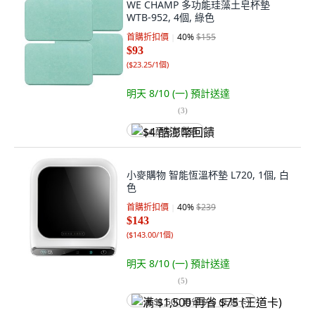
WE CHAMP 多功能珪藻土皂杯墊
WTB-952, 4個, 綠色
首購折扣價
40
%
$155
$93
(
$23.25/1個
)
明天 8/10 (一)
預計送達
(
3
)
$4 酷澎幣回饋
小麥購物 智能恆溫杯墊 L720, 1個, 白
色
首購折扣價
40
%
$239
$143
(
$143.00/1個
)
明天 8/10 (一)
預計送達
(
5
)
满 $1,500 再省 $75 (王道卡)