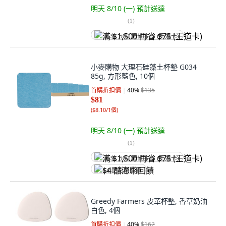
明天 8/10 (一)
預計送達
(
1
)
满 $1,500 再省 $75 (王道卡)
小麥購物 大理石硅藻土杯墊 G034
85g, 方形藍色, 10個
首購折扣價
40
%
$135
$81
(
$8.10/1個
)
明天 8/10 (一)
預計送達
(
1
)
满 $1,500 再省 $75 (王道卡)
$4 酷澎幣回饋
Greedy Farmers 皮革杯墊, 香草奶油
白色, 4個
首購折扣價
40
%
$162