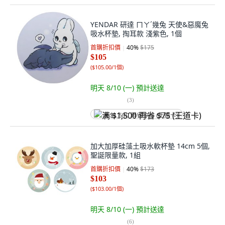
YENDAR 研達 ㄇㄚˊ幾兔 天使&惡魔兔
吸水杯墊, 掏耳款 淺紫色, 1個
首購折扣價
40
%
$175
$105
(
$105.00/1個
)
明天 8/10 (一)
預計送達
(
3
)
满 $1,500 再省 $75 (王道卡)
加大加厚硅藻土吸水軟杯墊 14cm 5個,
聖誕限量款, 1組
首購折扣價
40
%
$173
$103
(
$103.00/1個
)
明天 8/10 (一)
預計送達
(
6
)