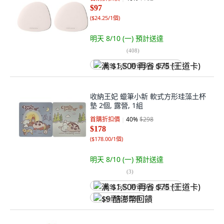
$97
(
$24.25/1個
)
明天 8/10 (一)
預計送達
(
408
)
满 $1,500 再省 $75 (王道卡)
收納王妃 蠟筆小新 軟式方形珪藻土杯
墊 2個, 露營, 1組
首購折扣價
40
%
$298
$178
(
$178.00/1個
)
明天 8/10 (一)
預計送達
(
3
)
满 $1,500 再省 $75 (王道卡)
$9 酷澎幣回饋