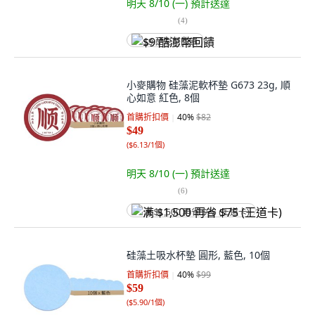
明天 8/10 (一)
預計送達
(
4
)
$9 酷澎幣回饋
小麥購物 硅藻泥軟杯墊 G673 23g, 順
心如意 紅色, 8個
首購折扣價
40
%
$82
$49
(
$6.13/1個
)
明天 8/10 (一)
預計送達
(
6
)
满 $1,500 再省 $75 (王道卡)
硅藻土吸水杯墊 圓形, 藍色, 10個
首購折扣價
40
%
$99
$59
(
$5.90/1個
)