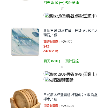
明天 8/10 (一)
預計送達
(
3
)
满 $1,500 再省 $75 (王道卡)
收納王妃 彩繪珪藻土杯墊 方, 藍色大
理石, 1個
首購折扣價
40
%
$70
$42
(
$42.00/1個
)
明天 8/10 (一)
預計送達
(
3
)
满 $1,500 再省 $75 (王道卡)
$2 酷澎幣回饋
日式原木杯墊套組 杯墊6片 + 收納盒,
櫸木, 1組
首購折扣價
40
%
$290