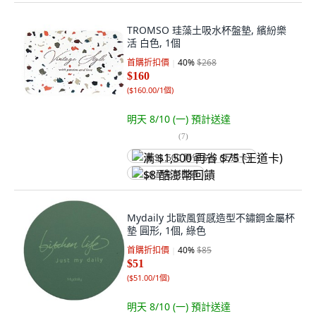
TROMSO 珪藻土吸水杯盤墊, 繽紛樂
活 白色, 1個
首購折扣價
40
%
$268
$160
(
$160.00/1個
)
明天 8/10 (一)
預計送達
(
7
)
满 $1,500 再省 $75 (王道卡)
$8 酷澎幣回饋
Mydaily 北歐風質感造型不鏽鋼金屬杯
墊 圓形, 1個, 綠色
首購折扣價
40
%
$85
$51
(
$51.00/1個
)
明天 8/10 (一)
預計送達