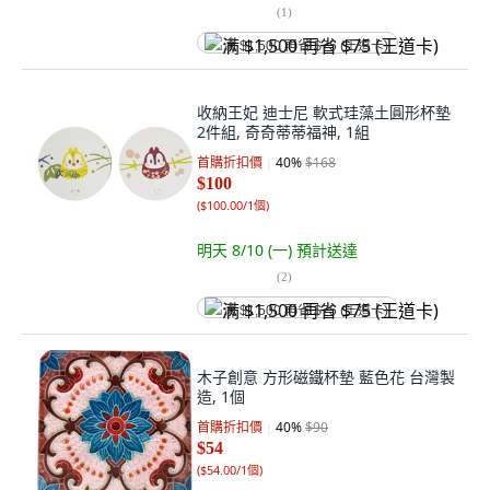
(
1
)
满 $1,500 再省 $75 (王道卡)
收納王妃 迪士尼 軟式珪藻土圓形杯墊
2件組, 奇奇蒂蒂福神, 1組
首購折扣價
40
%
$168
$100
(
$100.00/1個
)
明天 8/10 (一)
預計送達
(
2
)
满 $1,500 再省 $75 (王道卡)
木子創意 方形磁鐵杯墊 藍色花 台灣製
造, 1個
首購折扣價
40
%
$90
$54
(
$54.00/1個
)