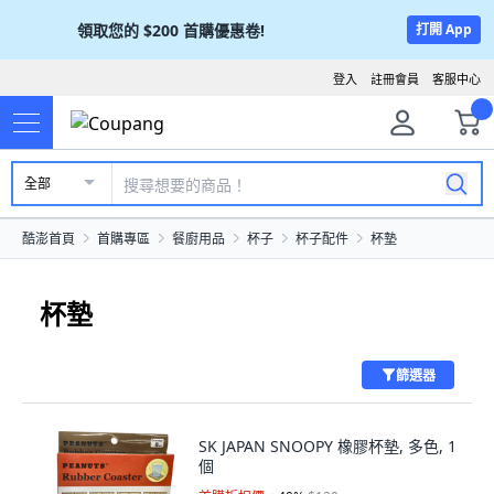
領取您的
$200
首購優惠卷!
打開 App
登入
註冊會員
客服中心
全部
酷澎首頁
首購專區
餐廚用品
杯子
杯子配件
杯墊
杯墊
篩選器
SK JAPAN SNOOPY 橡膠杯墊, 多色, 1
個