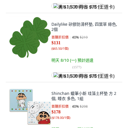
满 $1,500 再省 $75 (王道卡)
Dailylike 矽膠防滑杯墊, 四葉草 綠色,
2個
首購折扣價
40
%
$219
$131
(
$65.50/1個
)
明天 8/10 (一)
預計送達
(
1577
)
满 $1,500 再省 $75 (王道卡)
Shinchan 蠟筆小新 珪藻土杯墊 方 2
個, 睡衣 多色, 1組
首購折扣價
40
%
$298
$178
(
$178.00/1個
)