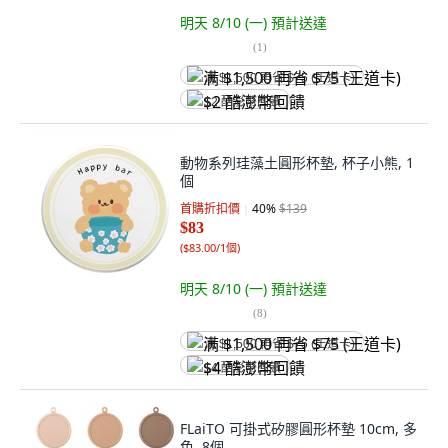
明天 8/10 (一)
預計送達
(
1
)
满 $1,500 再省 $75 (王道卡)
$2 酷澎幣回饋
動物系列珪藻土圓形杯墊, 杯子小熊, 1
個
首購折扣價
40
%
$139
$83
(
$83.00/1個
)
明天 8/10 (一)
預計送達
(
8
)
满 $1,500 再省 $75 (王道卡)
$4 酷澎幣回饋
FLaiTO 可掛式矽膠圓形杯墊 10cm, 多
色, 8個