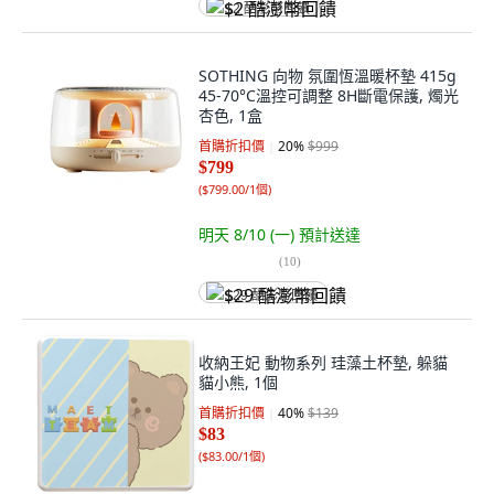
$2 酷澎幣回饋
SOTHING 向物 氛圍恆溫暖杯墊 415g
45-70°C溫控可調整 8H斷電保護, 燭光
杏色, 1盒
首購折扣價
20
%
$999
$799
(
$799.00/1個
)
明天 8/10 (一)
預計送達
(
10
)
$29 酷澎幣回饋
收納王妃 動物系列 珪藻土杯墊, 躲貓
貓小熊, 1個
首購折扣價
40
%
$139
$83
(
$83.00/1個
)