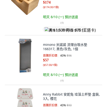
$174
(
$174.00/1個
)
明天 8/10 (一)
預計送達
(
4
)
满 $1,500 再省 $75 (王道卡)
minono 米諾諾 流理台吸水墊
166317, 黑色/灰色, 1個
首購折扣價
40
%
$96
$57
(
$57.00/1個
)
明天 8/10 (一)
預計送達
(
4
)
Anny Rabbit 安妮兔 珪藻土杯墊 盒裝,
3入, 櫻花
首購折扣價
40
%
$93