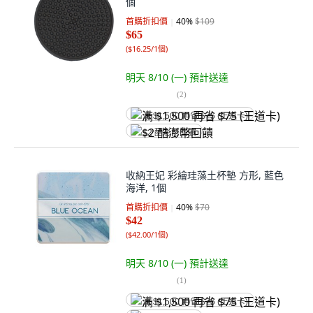
個
首購折扣價
40
%
$109
$65
(
$16.25/1個
)
明天 8/10 (一)
預計送達
(
2
)
满 $1,500 再省 $75 (王道卡)
$2 酷澎幣回饋
收納王妃 彩繪珪藻土杯墊 方形, 藍色
海洋, 1個
首購折扣價
40
%
$70
$42
(
$42.00/1個
)
明天 8/10 (一)
預計送達
(
1
)
满 $1,500 再省 $75 (王道卡)