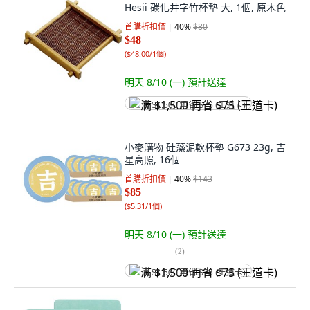
Hesii 碳化井字竹杯墊 大, 1個, 原木色
首購折扣價
40
%
$80
$48
(
$48.00/1個
)
明天 8/10 (一)
預計送達
满 $1,500 再省 $75 (王道卡)
小麥購物 硅藻泥軟杯墊 G673 23g, 吉
星高照, 16個
首購折扣價
40
%
$143
$85
(
$5.31/1個
)
明天 8/10 (一)
預計送達
(
2
)
满 $1,500 再省 $75 (王道卡)