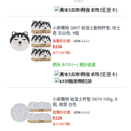
(
1591
)
满 $1,500 再省 $75 (王道卡)
小麥購物 G807 硅藻土動物杯墊, 哈士
奇 灰白色, 9個
首購折扣價
40
%
$261
$156
(
$17.33/1個
)
明天 8/10 (一)
預計送達
满 $1,500 再省 $75 (王道卡)
$13 酷澎幣回饋
小麥購物 硅藻土杯墊 G674 100g, 8
個, 樹葉 白色
首購折扣價
40
%
$200
$120
(
$15.00/1個
)