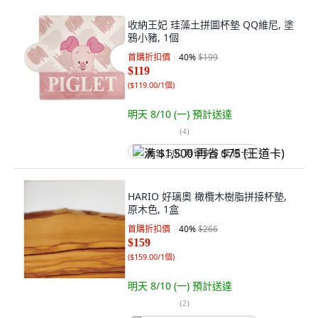
收納王妃 珪藻土拼圖杯墊 QQ維尼, 塗
鴉小豬, 1個
首購折扣價
40
%
$199
$119
(
$119.00/1個
)
明天 8/10 (一)
預計送達
(
4
)
满 $1,500 再省 $75 (王道卡)
HARIO 好璃奧 橄欖木樹脂拼接杯墊,
原木色, 1盒
首購折扣價
40
%
$266
$159
(
$159.00/1個
)
明天 8/10 (一)
預計送達
(
2
)