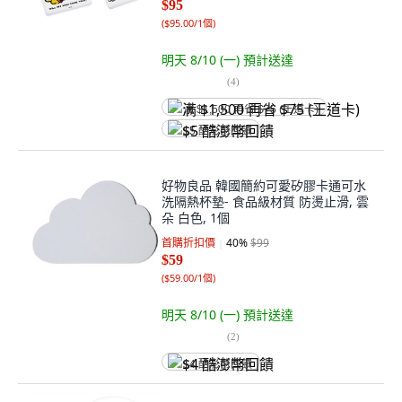
$95
(
$95.00/1個
)
明天 8/10 (一)
預計送達
(
4
)
满 $1,500 再省 $75 (王道卡)
$5 酷澎幣回饋
好物良品 韓國簡約可愛矽膠卡通可水
洗隔熱杯墊- 食品級材質 防燙止滑, 雲
朵 白色, 1個
首購折扣價
40
%
$99
$59
(
$59.00/1個
)
明天 8/10 (一)
預計送達
(
2
)
$4 酷澎幣回饋