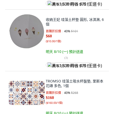
满 $1,500 再省 $75 (王道卡)
收納王妃 珪藻土杯墊 圓形, 冰淇淋, 6
個
首購折扣價
40
%
$101
$60
(
$10.00/1個
)
明天 8/10 (一)
預計送達
(
3
)
满 $1,500 再省 $75 (王道卡)
TROMSO 珪藻土吸水杯盤墊, 里斯本
花磚 多色, 1個
首購折扣價
40
%
$268
$160
(
$160.00/1個
)
明天 8/10 (一)
預計送達