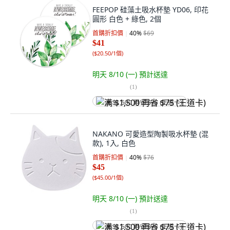
FEEPOP 硅藻土吸水杯墊 YD06, 印花
圓形 白色 + 綠色, 2個
首購折扣價
40
%
$69
$41
(
$20.50/1個
)
明天 8/10 (一)
預計送達
(
1
)
满 $1,500 再省 $75 (王道卡)
NAKANO 可愛造型陶製吸水杯墊 (混
款), 1入, 白色
首購折扣價
40
%
$76
$45
(
$45.00/1個
)
明天 8/10 (一)
預計送達
(
1
)
满 $1,500 再省 $75 (王道卡)