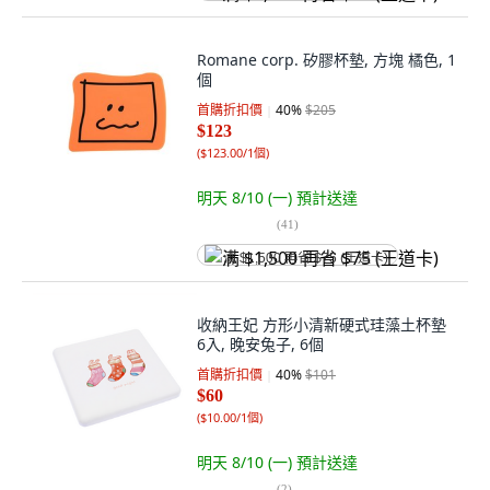
Romane corp. 矽膠杯墊, 方塊 橘色, 1
個
首購折扣價
40
%
$205
$123
(
$123.00/1個
)
明天 8/10 (一)
預計送達
(
41
)
满 $1,500 再省 $75 (王道卡)
收納王妃 方形小清新硬式珪藻土杯墊
6入, 晚安兔子, 6個
首購折扣價
40
%
$101
$60
(
$10.00/1個
)
明天 8/10 (一)
預計送達
(
2
)