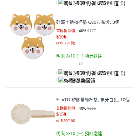
满 $1,500 再省 $75 (王道卡)
硅藻土動物杯墊 G807, 柴犬, 3個
首購折扣價
40
%
$177
$106
(
$35.33/1個
)
明天 8/10 (一)
預計送達
(
1
)
满 $1,500 再省 $75 (王道卡)
$5 酷澎幣回饋
FLaiTO 矽膠蕾絲杯墊, 象牙白色, 10個
首購折扣價
40
%
$266
$159
(
$15.90/1個
)
明天 8/10 (一)
預計送達