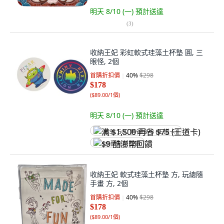
明天 8/10 (一)
預計送達
(
3
)
收納王妃 彩虹軟式珪藻土杯墊 圓, 三
眼怪, 2個
首購折扣價
40
%
$298
$178
(
$89.00/1個
)
明天 8/10 (一)
預計送達
满 $1,500 再省 $75 (王道卡)
$9 酷澎幣回饋
收納王妃 軟式珪藻土杯墊 方, 玩總隨
手畫 方, 2個
首購折扣價
40
%
$298
$178
(
$89.00/1個
)