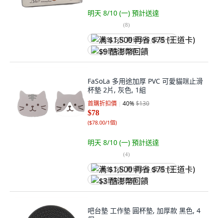
明天 8/10 (一)
預計送達
(
8
)
满 $1,500 再省 $75 (王道卡)
$9 酷澎幣回饋
FaSoLa 多用途加厚 PVC 可愛貓咪止滑
杯墊 2片, 灰色, 1組
首購折扣價
40
%
$130
$78
(
$78.00/1個
)
明天 8/10 (一)
預計送達
(
4
)
满 $1,500 再省 $75 (王道卡)
$3 酷澎幣回饋
吧台墊 工作墊 圓杯墊, 加厚款 黑色, 4