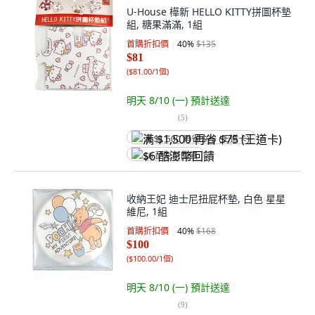
U-House 樺新 HELLO KITTY拼圖杯墊
組, 糖果滿滿, 1組
首購折扣價
40
%
$135
$81
(
$81.00/1個
)
明天 8/10 (一)
預計送達
(
5
)
满 $1,500 再省 $75 (王道卡)
$6 酷澎幣回饋
收納王妃 迪士尼扭屁杯墊, 白色 星星
維尼, 1組
首購折扣價
40
%
$168
$100
(
$100.00/1個
)
明天 8/10 (一)
預計送達
(
9
)