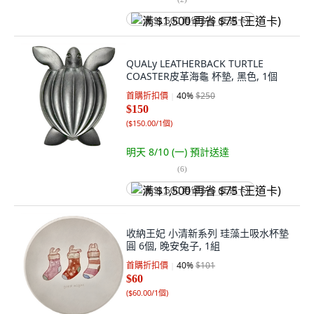
满 $1,500 再省 $75 (王道卡)
QUALy LEATHERBACK TURTLE
COASTER皮革海龜 杯墊, 黑色, 1個
首購折扣價
40
%
$250
$150
(
$150.00/1個
)
明天 8/10 (一)
預計送達
(
6
)
满 $1,500 再省 $75 (王道卡)
收納王妃 小清新系列 珪藻土吸水杯墊
圓 6個, 晚安兔子, 1組
首購折扣價
40
%
$101
$60
(
$60.00/1個
)