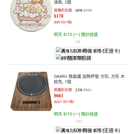
澡款, 2個
首購折扣價
40
%
$298
$178
(
$89.00/1個
)
明天 8/10 (一)
預計送達
(
3
)
满 $1,500 再省 $75 (王道卡)
$9 酷澎幣回饋
GAARii 微晶爐 加熱杯墊 方形, 方形 木
紋色, 1個
首購折扣價
23
%
$861
$661
(
$661.00/1個
)
明天 8/10 (一)
預計送達
(
14
)
满 $1,500 再省 $75 (王道卡)