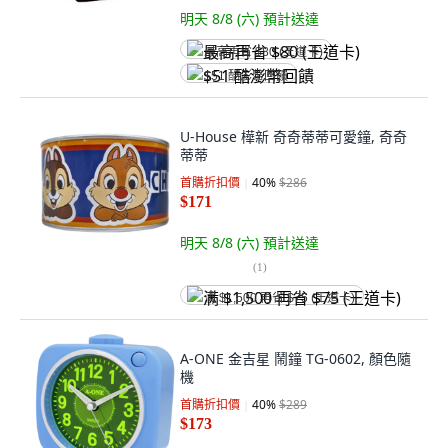
明天 8/8 (六)
預計送達
最高再省 $80 (王道卡)
$51 酷澎幣回饋
U-House 樺新 奇奇蒂蒂可愛鐘, 奇奇
蒂蒂
首購折扣價
40
%
$286
$171
明天 8/8 (六)
預計送達
(
1
)
满 $1,500 再省 $75 (王道卡)
A-ONE 金吉星 鬧鐘 TG-0602, 顏色隨
機
首購折扣價
40
%
$289
$173