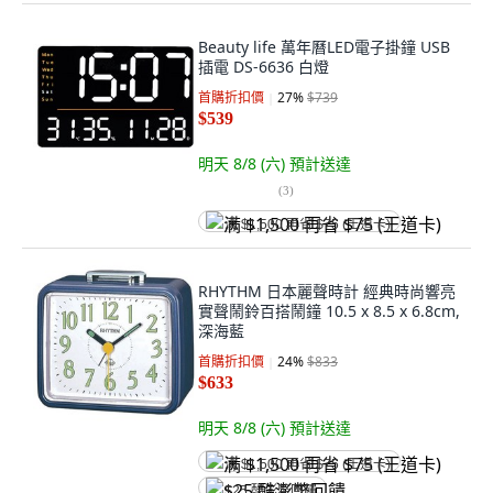
Beauty life 萬年曆LED電子掛鐘 USB
插電 DS-6636 白燈
首購折扣價
27
%
$739
$539
明天 8/8 (六)
預計送達
(
3
)
满 $1,500 再省 $75 (王道卡)
RHYTHM 日本麗聲時計 經典時尚響亮
實聲鬧鈴百搭鬧鐘 10.5 x 8.5 x 6.8cm,
深海藍
首購折扣價
24
%
$833
$633
明天 8/8 (六)
預計送達
满 $1,500 再省 $75 (王道卡)
$25 酷澎幣回饋