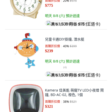
首購折扣價
20
%
$975
$775
明天 8/8 (六)
預計送達
满 $1,500 再省 $75 (王道卡)
兒童卡通DIY掛鐘, 潛水艇
首購折扣價
40
%
$399
$239
明天 8/8 (六)
預計送達
(
4
)
满 $1,500 再省 $75 (王道卡)
Kamera 佳美能 萌寵TV LED小夜燈 鬧
鐘, BD-AC-02, 橙色, 1個
首購折扣價
38
%
$521
$321