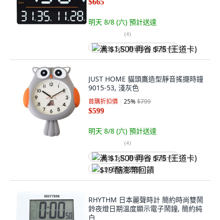
$665
明天 8/8 (六)
預計送達
(
4
)
满 $1,500 再省 $75 (王道卡)
JUST HOME 貓頭鷹造型靜音搖擺時鐘
9015-53, 淺灰色
首購折扣價
25
%
$799
$599
明天 8/8 (六)
預計送達
(
4
)
满 $1,500 再省 $75 (王道卡)
$19 酷澎幣回饋
RHYTHM 日本麗聲時計 簡約時尚雙鬧
鈴夜燈日期溫度顯示電子鬧鐘, 簡約純
白