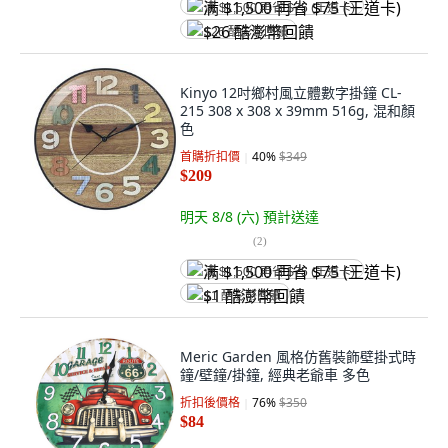
满 $1,500 再省 $75 (王道卡)
$26 酷澎幣回饋
Kinyo 12吋鄉村風立體數字掛鐘 CL-
215 308 x 308 x 39mm 516g, 混和顏
色
首購折扣價
40
%
$349
$209
明天 8/8 (六)
預計送達
(
2
)
满 $1,500 再省 $75 (王道卡)
$1 酷澎幣回饋
Meric Garden 風格仿舊裝飾壁掛式時
鐘/壁鐘/掛鐘, 經典老爺車 多色
折扣後價格
76
%
$350
$84