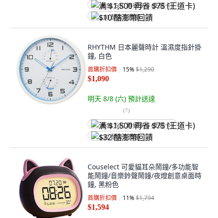
满 $1,500 再省 $75 (王道卡)
$10 酷澎幣回饋
RHYTHM 日本麗聲時計 溫濕度指針掛
鐘, 白色
首購折扣價
15
%
$1,290
$1,090
明天 8/8 (六)
預計送達
(
7
)
满 $1,500 再省 $75 (王道卡)
$32 酷澎幣回饋
Couselect 可愛貓耳朵鬧鐘/多功能智
能鬧鐘/音樂鈴聲鬧鐘/夜燈創意桌面時
鐘, 黑粉色
首購折扣價
11
%
$1,794
$1,594