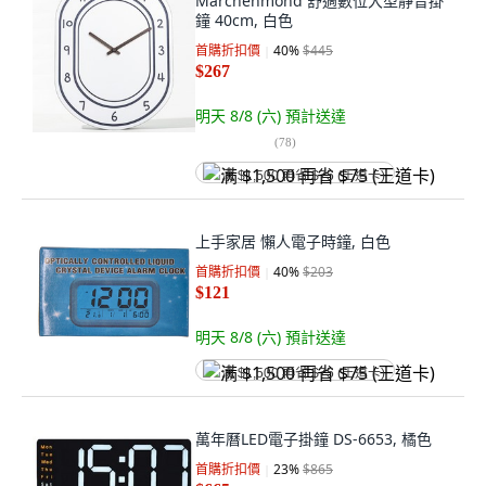
Marchenmond 舒適數位大型靜音掛
鐘 40cm, 白色
首購折扣價
40
%
$445
$267
明天 8/8 (六)
預計送達
(
78
)
满 $1,500 再省 $75 (王道卡)
上手家居 懶人電子時鐘, 白色
首購折扣價
40
%
$203
$121
明天 8/8 (六)
預計送達
满 $1,500 再省 $75 (王道卡)
萬年曆LED電子掛鐘 DS-6653, 橘色
首購折扣價
23
%
$865