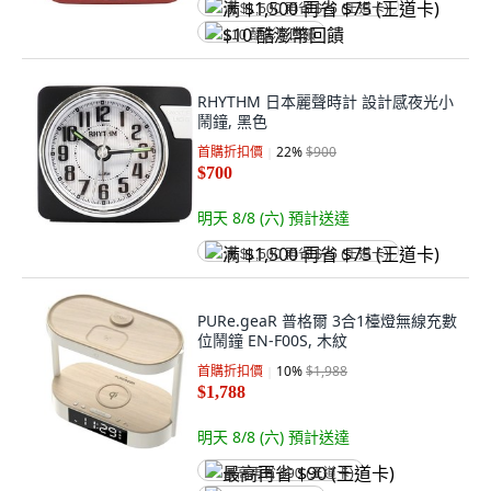
满 $1,500 再省 $75 (王道卡)
$10 酷澎幣回饋
RHYTHM 日本麗聲時計 設計感夜光小
鬧鐘, 黑色
首購折扣價
22
%
$900
$700
明天 8/8 (六)
預計送達
满 $1,500 再省 $75 (王道卡)
PURe.geaR 普格爾 3合1檯燈無線充數
位鬧鐘 EN-F00S, 木紋
首購折扣價
10
%
$1,988
$1,788
明天 8/8 (六)
預計送達
最高再省 $90 (王道卡)