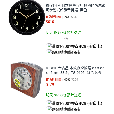
RHYTHM 日本麗聲時計 極簡時尚未來
風滑動式超靜音掛鐘, 黑色
首購折扣價
24
%
$816
$616
明天 8/8 (六)
預計送達
(
9
)
满 $1,500 再省 $75 (王道卡)
$20 酷澎幣回饋
A-ONE 金吉星 木紋夜燈鬧鐘 83 x 82
x 45mm 88.5g TG-0195, 顏色隨機
首購折扣價
40
%
$299
$179
明天 8/8 (六)
預計送達
满 $1,500 再省 $75 (王道卡)
$18 酷澎幣回饋