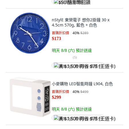
$50 酷澎幣回饋
nStylE 東榮電子 想你2掛鐘 30 x
4.5cm 570g, 藍色 + 白色
首購折扣價
40
%
$289
$173
明天 8/8 (六)
預計送達
(
5
)
满 $1,500 再省 $75 (王道卡)
小麥購物 LED智能時鐘 L904, 白色
首購折扣價
40
%
$499
$299
明天 8/8 (六)
預計送達
满 $1,500 再省 $75 (王道卡)