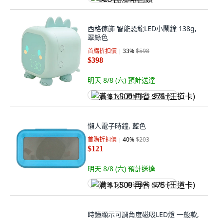
西格傢飾 智能恐龍LED小鬧鐘 138g,
翠綠色
首購折扣價
33
%
$598
$398
明天 8/8 (六)
預計送達
满 $1,500 再省 $75 (王道卡)
懶人電子時鐘, 藍色
首購折扣價
40
%
$203
$121
明天 8/8 (六)
預計送達
满 $1,500 再省 $75 (王道卡)
時鐘顯示可調角度磁吸LED燈 一般款,