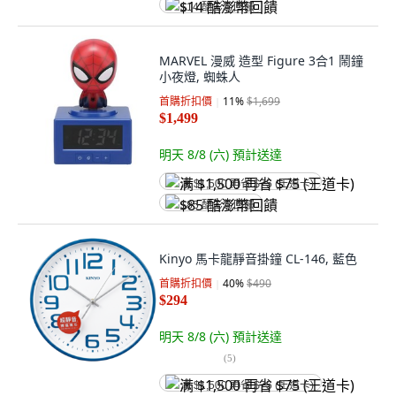
$14 酷澎幣回饋
MARVEL 漫威 造型 Figure 3合1 鬧鐘
小夜燈, 蜘蛛人
首購折扣價
11
%
$1,699
$1,499
明天 8/8 (六)
預計送達
满 $1,500 再省 $75 (王道卡)
$85 酷澎幣回饋
Kinyo 馬卡龍靜音掛鐘 CL-146, 藍色
首購折扣價
40
%
$490
$294
明天 8/8 (六)
預計送達
(
5
)
满 $1,500 再省 $75 (王道卡)