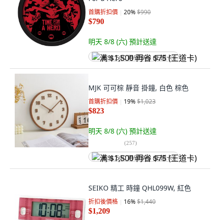
首購折扣價
20
%
$990
$790
明天 8/8 (六)
預計送達
满 $1,500 再省 $75 (王道卡)
MJK 可可棕 靜音 掛鐘, 白色 棕色
首購折扣價
19
%
$1,023
$823
明天 8/8 (六)
預計送達
(
257
)
满 $1,500 再省 $75 (王道卡)
SEIKO 精工 時鐘 QHL099W, 紅色
折扣後價格
16
%
$1,440
$1,209