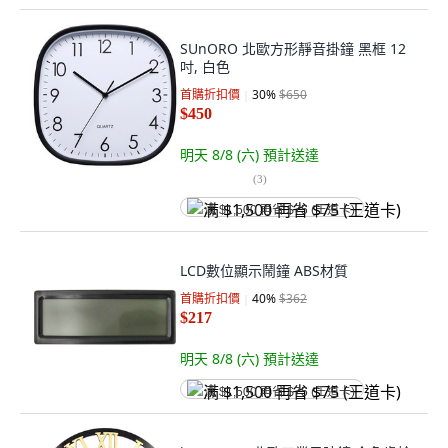
SUnORO 北歐方形靜音掛鐘 黑框 12
吋, 白色
首購折扣價
30
%
$650
$450
明天 8/8 (六)
預計送達
(
3
)
满 $1,500 再省 $75 (王道卡)
LCD數位顯示鬧鐘 ABS材質
首購折扣價
40
%
$362
$217
明天 8/8 (六)
預計送達
满 $1,500 再省 $75 (王道卡)