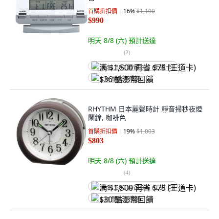
首購折扣價
16
%
$1,190
$990
明天 8/8 (六)
預計送達
(
2
)
满 $1,500 再省 $75 (王道卡)
$36 酷澎幣回饋
RHYTHM 日本麗聲時計 靜音掃秒夜燈
鬧鐘, 咖啡色
首購折扣價
19
%
$1,003
$803
明天 8/8 (六)
預計送達
(
4
)
满 $1,500 再省 $75 (王道卡)
$30 酷澎幣回饋