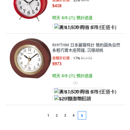
首購折扣價
32
%
$618
$418
明天 8/8 (六)
預計送達
满 $1,500 再省 $75 (王道卡)
RHYTHM 日本麗聲時計 簡約圓角自然
系輕巧實木座鬧鐘, 沉穩胡桃
首購折扣價
17
%
$1,173
$973
明天 8/8 (六)
預計送達
(
1
)
满 $1,500 再省 $75 (王道卡)
$29 酷澎幣回饋
1
2
3
4
5