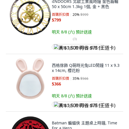
iINDOORS 北歐工業風時鐘 金色齒輪
50 x 50cm 1.3kg 1個, 金 + 黑色
首購折扣價
20
%
$999
$799
明天 8/8 (六)
預計送達
(
3
)
满 $1,500 再省 $75 (王道卡)
西格傢飾 Q萌時光兔LED鬧鐘 11 x 9.3
x 14cm, 櫻花粉
首購折扣價
35
%
$566
$366
明天 8/8 (六)
預計送達
满 $1,500 再省 $75 (王道卡)
Batman 蝙蝠俠 主題桌上時鐘, Time
For a Hero