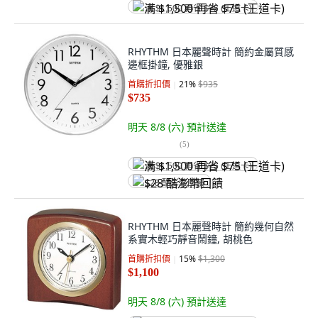
满 $1,500 再省 $75 (王道卡)
RHYTHM 日本麗聲時計 簡約金屬質感
邊框掛鐘, 優雅銀
首購折扣價
21
%
$935
$735
明天 8/8 (六)
預計送達
(
5
)
满 $1,500 再省 $75 (王道卡)
$28 酷澎幣回饋
RHYTHM 日本麗聲時計 簡約幾何自然
系實木輕巧靜音鬧鐘, 胡桃色
首購折扣價
15
%
$1,300
$1,100
明天 8/8 (六)
預計送達