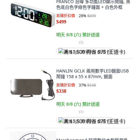
FRANCO 台暐 多功能LED顯示鬧鐘, 黑
色底白色字綠色字鐘面 + 白色外框
首購折扣價
28
%
$699
$499
明天 8/8 (六)
預計送達
(
2
)
满 $1,500 再省 $75 (王道卡)
HANLIN GCLK 兩用數字LED鏡面USB
鬧鐘 158 x 55 x 87mm, 鏡面
首購折扣價
37
%
$538
$338
明天 8/8 (六)
預計送達
(
1
)
满 $1,500 再省 $75 (王道卡)