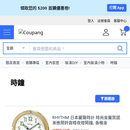
領取您的
$200
首購優惠卷!
打開 App
登入
註冊會員
客服中心
全部
酷澎首頁
首購專區
室內家居
裝潢DIY
室內裝潢小物
時鐘
時鐘
篩選器
RHYTHM 日本麗聲時計 時尚金屬質感
漸進鬧鈴貪睡夜燈鬧鐘, 香檳金