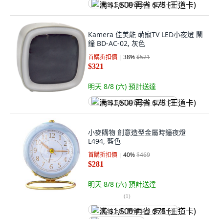
满 $1,500 再省 $75 (王道卡)
Kamera 佳美能 萌寵TV LED小夜燈 鬧
鐘 BD-AC-02, 灰色
首購折扣價
38
%
$521
$321
明天 8/8 (六)
預計送達
满 $1,500 再省 $75 (王道卡)
小麥購物 創意造型金屬時鐘夜燈
L494, 藍色
首購折扣價
40
%
$469
$281
明天 8/8 (六)
預計送達
(
1
)
满 $1,500 再省 $75 (王道卡)