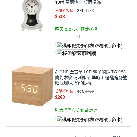
10吋 莫蘭迪白 桌面擺飾
首購折扣價
27
%
$738
$538
明天 8/8 (六)
預計送達
(
1
)
满 $1,500 再省 $75 (王道卡)
$22 酷澎幣回饋
A-ONE 金吉星 LCD 電子鬧鐘 TG-088
簡約木紋 清晰顯示 準時叫醒 營造舒適
睡眠環境, 顏色隨機
首購折扣價
40
%
$439
$263
明天 8/8 (六)
預計送達
满 $1,500 再省 $75 (王道卡)