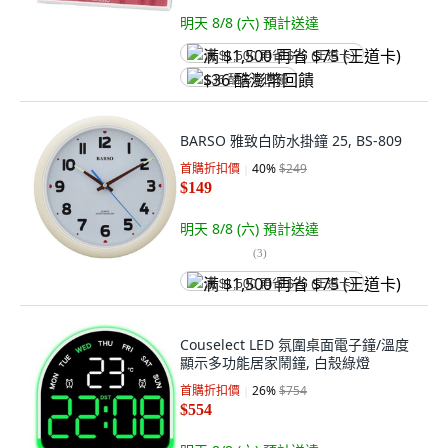
明天 8/8 (六)
預計送達
满 $1,500 再省 $75 (王道卡)
$36 酷澎幣回饋
BARSO 雅致白防水掛鐘 25, BS-809
首購折扣價
40
%
$249
$149
明天 8/8 (六)
預計送達
(
3
)
满 $1,500 再省 $75 (王道卡)
Couselect LED 氛圍桌面電子鐘/溫度
顯示多功能居家鬧鐘, 白殼綠燈
首購折扣價
26
%
$754
$554