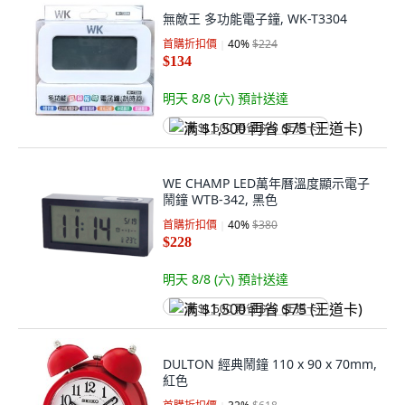
無敵王 多功能電子鐘, WK-T3304
首購折扣價
40
%
$224
$134
明天 8/8 (六)
預計送達
满 $1,500 再省 $75 (王道卡)
WE CHAMP LED萬年曆溫度顯示電子
鬧鐘 WTB-342, 黑色
首購折扣價
40
%
$380
$228
明天 8/8 (六)
預計送達
满 $1,500 再省 $75 (王道卡)
DULTON 經典鬧鐘 110 x 90 x 70mm,
紅色