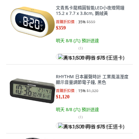
文青馬卡龍橢圓智能LED小夜燈鬧鐘
15.2 x 7.7 x 3.8cm, 鵝絨黃
首購折扣價
35
%
$559
$359
明天 8/8 (六)
預計送達
(
1
)
满 $1,500 再省 $75 (王道卡)
RHYTHM 日本麗聲時計 工業風溫溼度
顯示音量調節電子鐘, 黑色
首購折扣價
15
%
$1,320
$1,120
明天 8/8 (六)
預計送達
(
1
)
满 $1,500 再省 $75 (王道卡)